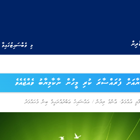
ުދިން
މި ވެބްސައިޓުގައިވާ 
ޔާއަށް ފުރައްސާރަ ކުރި މީހުން ނާކާމިޔާބު ވެއްޖެއެވެ
މީ އުއްމަތް
,
ޢާންމު ލިޔުން
/
އައްޝައިޚު ޢަބްދުއްރަޙީމް ބިން މުޙައްމަދު