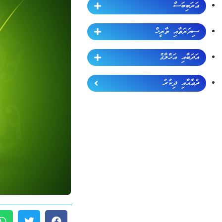
ޢަރަބިބަސް
ސިޔަރަތާއި ތާރީޚް
އަދަބާއި އަޚްލާޤު
ދުޢާއާއި ޛިކުރު