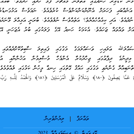
މެން ކުޑައިރު ހަނދުގައި އަތްލަން މައްޗަށް ފުމެ ހަދައި ހަދަމެވެ. ބައެއް 
 އަނެއްބައި ފަހަރަށް އެނޫންކަންކަންވެސް ކުރެވެއެވެ. ނަމަވެސް އަޅުގަނޑުމ
ުދެއެވެ. އަދި ކިއެއްހެއްޔެވެ؟ އަތެއްވެސް ނުލެވެއެވެ. ބުރަނީ އަމިއްލަ މޫނަށެވ
ަށް ވައްވައް ޖަހައެވެ. އެކަމަކު ހަނދު އޭގެ ފަލަކުގައި ބުރު އެޖަހަނީ އޭގ
ޞައްލަﷲ ޢަލައިހި ވަސައްލަމަގެ މަގުގައި ފައިތިލަ ސާބިތުކޮށްދެއްވައި 
މިދީނުގެ ދިފާޢުގައި ޖިހާދުކުރާ އެންމެހާ މުސްލިމުން އަޚުންނާއި އުޚު
ްނަބިއްޔާ ގެންނެވި މަގުގައި ޙައްޤު ގޮތުގައި ހިނގާ މީހުން ކަމުގައި ލެއްވުމެވެ.
سُبْحَانَ رَ‌بِّكَ رَ‌بِّ الْعِزَّةِ عَمَّا يَصِفُونَ ﴿١٨٠﴾ وَسَلَامٌ عَلَى الْمُرْ‌سَلِينَ ﴿١٨١﴾ 
ތަޢާރަފް
ލިޔުންތެރިން
ކޮޕީރައިޓް © ދިސަލަފިއްޔާ 2023