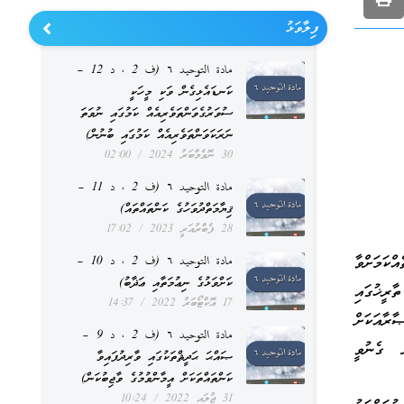
ފިލާވަޅު
مادة التوحيد ٦ (ف 2 ، د 12 –
ކަނޑައެޅިގެން ވަކި މީހަކީ
ސުވަރުގެވަންތަވެރިއެއް ކަމުގައި ނުވަތަ
ނަރަކަވަންތަވެރިއެއް ކަމުގައި ބުނުން)
30 ނޮވެމްބަރު 2024
02:00
مادة التوحيد ٦ (ف 2 ، د 11 –
ޤިޔާމަތްދުވަހުގެ ކަންތައްތައް)
28 ފެބްރުއަރީ 2023
17:02
ްކަމަށްވާ
مادة التوحيد ٦ (ف 2 ، د 10 –
ކަށްވަޅުގެ ނިޢުމަތާއި ޢަޛާބު)
ރީޚުގައި
17 އޮކްޓޯބަރު 2022
14:37
ާރާއަކަށް
مادة التوحيد ٦ (ف 2 ، د 9 –
ް ގެނުވީ
ޞައްޙަ ޙަދީޘްތަކުގައި ވާރިދުފައިވާ
ކަންތައްތަކަށް އީމާންވުމުގެ ވާޖިބުކަން)
31 ޖުލައި 2022
10:24