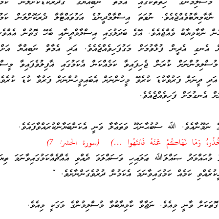
 މުސްލިމުންގެ ހިތްތަކުގައި އެމާތް ނަބިއްޔާގެ ގަދަރުކުޑަކޮށްލަން ކަމުގަ
 ނާކާމިޔާބުވެއްޖެއެވެ. ނުވަތަ އިސްލާމްދީނުގެ އަގުވައްޓާލާ ދެރަކޮށްލަން ކަމުގ
ުން ނާކާމިޔާބު ވެއްޖެއެވެ. އޭގެ ބަދަލުގައި އިސްލާމްދީނާއި ބެހޭ ގޮތުން އެއްވެ
 އެނގި އެދީން ފުޅާވުމަށް މަގުފަހިވެއްޖެއެވެ. އަދި އެމާތް ނަބިއްޔާ އަށް 
 މުސްލިމުންނަށް ކުރަން ޖެހިފައިވާ ކަމެއްކަން އެކަމުގައި ޣާފިލުވެފައިވާ މީސްތ
 އަދި ދީނަށް ފަރުވާކުޑަ ކުރެވޭ މީހުންނަށް އެބައިމީހުންނަށް ފަރުވާ ކުޑަ ކުރެވެ
ށް އެނގުމަށް ފަހިވެއްޖެއެވެ.
ގެ ނަމޫނާއެވެ. ﷲ ސުބުޙާނަހޫ ވަތަޢާލާ ވަނީ އެކަންބަޔާންކުރައްވާފައެވެ.
فَخُذُوهُ وَمَا نَهَاكُمْ عَنْهُ فَانتَهُوا …) (سورة الحشر: 7)
މުޙައްމަދު ޞައްލަﷲ ޢަލައިހި ވަސައްލަމަ ދެއްވި އެއްޗެއްކަމުގައިވާނަމަ ތިޔަބ
ކުރެއްވި ކަމެއް ކަމުގައިވާނަމަ އެކަމުން ދުރުވެގަންނާށެވެ. “
ޮތަކަށް ވާނީ މިއެވެ. ނަޖާވާ ކާމިޔާބުވާ މުސްލިމުންގެ މަގަކީ މިއެވެ.