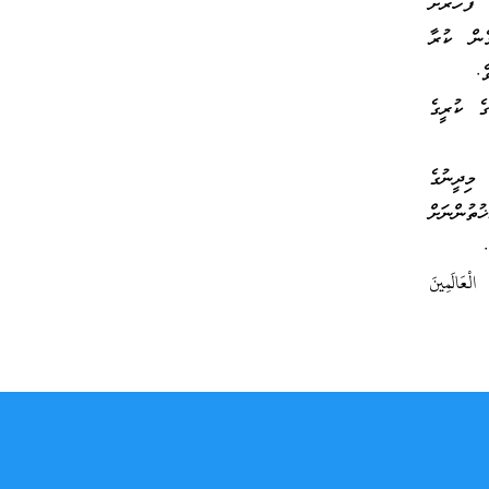
ފަހަރަށް
ެން ކުރާ
ެ.
ެ ކުރީގެ
މިދީނުގެ
ތުންނަށް
وَالْحَمْدُ لِلَّـهِ رَ‌بِّ الْعَالَمِينَ