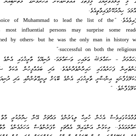
ެ މި އިލްމުވެރިޔާގެ މިފޮތުގެ އެއްވަނައަކަށް އަހަރެމެންގެ މާތްނަބިއްޔާ މު
މަ ހިޔާރުކޮށްފައިވާތީއެވެ.
ައިވެއެވެ.
hoice of Muhammad to lead the list of the
’s most influential persons may surprise some re
oned by others, but he was the only man in history 
successful on both the religious
މުޙައްމަދު – ޞައްލަﷲ ޢަލައިހި ވަސައްލަމަ- ދުނިޔޭގެ ތާރީޚުގައި އެންމެ ނު
ުންތެރިން ފަހަރެއްގައި ހައިރާންވެދާނެއެވެ. އަދި ބައެއްމީހުން އެކަމާ ސު
ކަލޭގެފާނަކީ އިންސާނީ ތާރީޚުގައި އެންމެ ބޮޑަށް ދީނީގޮތުންނާއި އަދި ދުނިޔަ
ަލޭގެފާނެވެ. “
ުމާއެކުގައިވެސް އެހެން ހުރިހާ ލީޑަރުންގެ މައްޗަށް އޭނާ ހިޔާރުކުރީ މާތް 
ަމައެވެ.. މިކަމުން އަންގައިދޭ އެއްޗަކީ ކާފަރުންވެސް އަހަރެމެންގެ މާތްނަ