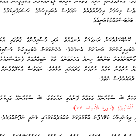
މެވެ. އެކަލޭގެފާނަކީ ހުރިހާ ގޮތަކުން ކާމިޔާބު ލީޑަރެއްކަމަށް އެބައިމީހުން އެއްބަ
ްވެސް މިކަމަށް އިގްރާރުވެއެވެ. ނަމަވެސް އެބައިމީހުންގެ ހަސަދަވެރިކަމުގެ 
 ބަދުބަސްރައްދުކުރަނީއެވެ
ކީ ކޮންބޭކަލެއްކަން ރަނގަޅަށް އެނގެއެވެ. އަދި މުސްލިމުންގެ ގާތުގައި އެކަލ
އެބައިމީހުންނަށް ރަނގަޅަށް އެނގެއެވެ. އެހެންކަމުން އެބައިމީހުން މުސްލިމ
ޯނާކޮށްލުމަށް ބޭނުންވާ ހިނދު އަހަރެމެންގެ މާތް ނަބިއްޔާއަށް ފުރައްސާރަކުރު
ަށް ކުރެވުނު ކަމެއް ކުރުމަށް ގަދައަޅައި އުޅެއެވެ. ނަމަވެސް އެކަލޭގެފާނަށް 
ދެރައެއްވެސް ނެތެވެ.
ްތަކަށް ﷲ ސުބުހާނަހޫ ވަތަޢާލާ ފޮނުއްވި ރަޙުމަތެވެ. ﷲ ސުބުޙާނަހޫ ވަޙީކުރެއް
َةً لِّلْعَالَمِينَ) ﴿سورة الأنبياء: ١٠٧﴾
ި ތިމަންއިލާހު ކަލޭގެފާނު ޢާލާމްތަކަށް ރަޙުމަތެއްކަމުގައި މެނުވީ ނުފޮނުއްވަމެވެ