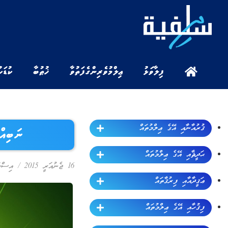
ފިލާވަޅު
ޢިލްމުވެރިންގެ ފަތުވާ
ޚުޠުބާ
ކުޑަކ
ޤުރުއާނާއި އޭގެ ޢިލްމުތައް
ނަބިއް
ޙަދީޘާއި އޭގެ ޢިލްމުތައް
16 ޖެނުއަރީ 2015
/
އިސްލާ
ޢަޤީދާއާއި ފިރުޤާތައް
ފިޤުހާއި އޭގެ ޢިލްމުތައް