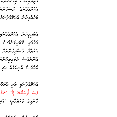
މަތިވެރިކަމަށް އިގުރާރުވާކަ
އެކަލޭގެފާނުގެ ދުސްމަނުނ
ބައެއްމީހުން އެކަލޭގެފާނަށް
އެބައިމީހުން އެކަލޭގެފާނަ
މަޤާމަކީ ކޮބައިކަންވެސް 
އަރުވާލާ މުސްލިމުންނަށް ގ
އެނޫންވެސް އެބައިމިހުންނ
އެއްވެސް އުނިކަމެއް އަދި 
އެކަލޭގެފާނަކީ މުޅި ޢާލަމ
(وَمَا أَرْ‌سَلْنَاكَ إِلَّا رَ‌حْم
މާނައިގެ ތަރުޖަމާއީ: “
އަދ