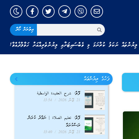
އިތުރަށް ހޯދާ
ލިޔުންތައް ނަކަލު ކުރާނަމަ މި ވެބްސައިޓަށާއި ލިޔުންތެރިއާއަށް ހަވާލާދެއްވާ!
ފަހުގެ ލިޔުންތައް
ފޮތް: شرح العقيدة الواسطية
21 ޖޫން 2026
13:54
ފޮތް: تعليم الصلاة | ނަމާދު ކުރަން
ދަސްކުރަމާ
21 ޖޫން 2026
13:40