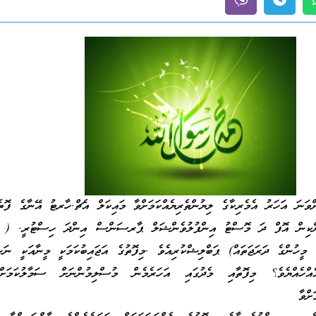
ވަނަ އަހަރު އެމެރިކާގެ ލިޔުންތެރިޔެއްކަމަށްވާ މައިކަލް އެޗް.ހާރޓު އޭނާގެ ފޮތެއ
ކިން އޮފް ދަ މޮސްޓު އިންފުލުވެންޝަލް ޕާރސަންސް އިންދަ ހިސްޓުރީ. ( ތާ
މީހުންގެ ދަރަޖަތައް) ޕަބްލިޝްކުރިއެވެ .މިފޮތުގެ އަޖައިބުކަމަކީ މީނާއަކީ ނަޞ
އްހެއްޔެވެ؟ މިފޮތާއި މެދުގައި އަހަރެމެން މުސްލިމުންނަށް ސަމާލުކަމަށ
ށްވާ