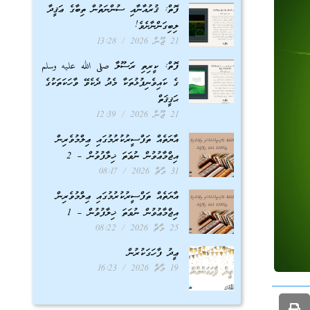
ފޮތް: ޤުރުއާނާއި ސުންނަތުން ތިބާގެ ޢަޤީދާ
ލިބިގަންނާށެވެ!
21 ޖޫން 2026
13:28
ފޮތް: ކީރިތި ރަސޫލާ صلى الله عليه وسلم
ގެ ކައިވެނިފުޅުތަކާ މެދު ދެކެވޭ ވާހަކަތަކުގެ
ޙަޤީޤަތް
21 ޖޫން 2026
12:39
އާޔަތެއް ތަފްސީރުކުރުމުގައި ޢިލްމުވެރިން
އިޖްމާޢުވުން ނުވަތަ ޚިލާފުވުން – 2
31 މާޗް 2026
08:17
އާޔަތެއް ތަފްސީރުކުރުމުގައި ޢިލްމުވެރިން
އިޖްމާޢުވުން ނުވަތަ ޚިލާފުވުން – 1
25 މާޗް 2026
08:22
ޢީދު ފާހަގަކުރުން
19 މާޗް 2026
16:23