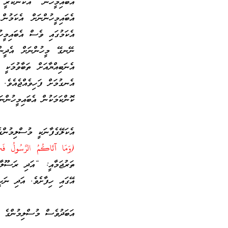
އެބައިމީހުން އެކަންކުރީ
އެބައިމީހުންނަށް އެކަމުން
އެކަމުގައި ވެސް އެބައިމީހ
ނޭނގޭ މީހުންނަށް އެދީން
އެނަބިއްޔާއަށް ތަބާވުމަކީ
އެނގުމަށް ފަހިވެއްޖެއެވެ.
ކޮންކަމަކުން އެބައިމީހުންނަ
އެކަލޭގެފާނަކީ މުސްލިމުން
(وَمَا آتَاكُمُ الرَّ‌سُولُ 
ތަރުޖަމާއީ: “އަދި ރަސޫލާ 
އޭގައި ހިފާށެވެ. އަދި ނަހީ
އަބަދުވެސް މުސްލިމުންގެ ގ