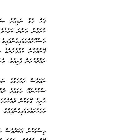
ފަހެ މާތް ނަބިއްޔާ ޞައ
ކުރަމުން އަންނަ ކަމެކެވެ.
މަސްޙޫރުވެވަޑައިގެންފައިވ
ފޮނުވުމުން ކުއްފާރުންގެ މ
ރައްދުކުރަން ފެށިއެވެ. އެކ
ނަމަވެސް ރަޙުމަތުގެ ނަބި
ސުބުހާނަހޫ ވަތަޢާލާ ދެއްވ
ހުރިހާ ގޮތަކުން ދެއްކެވުމަ
އަވަހާރަވެވަޑައިގެންފައެވެ.
މީސްތަކުން އަބަދުވެސް މަސ