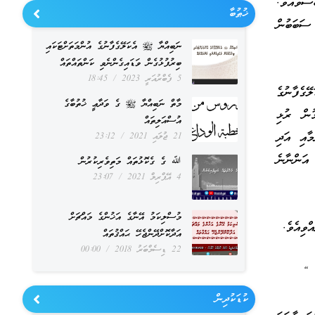
ސްވެއެވެ.
ޚުޠުބާ
ސަބަބުން
ނަބިއްޔާ ﷺ އެކަލޭގެފާނުގެ އުންމަތަށްޓަކައި
ބިރުފުޅުގެން ވަޑައިގެންނެވި ކަންތައްތައް
5 ފެބްރުއަރީ 2023
18:45
ޭގެފާނުގެ
މާތް ނަބިއްޔާ ﷺ ގެ ވަދާޢީ ޚުތުބާގެ
ުން ރުޅި
އުސްއަލިތައް
މާއި އަދި
21 ޖުލައި 2021
23:12
އަންނާނެ
ﷲ ގެ ގެކޮޅުތައް މަތިވެރިކުރުން
4 އޭޕްރިލް 2021
23:07
މުސްލިކަމު އޭނާގެ އަޚުންގެ މައްޗަށް
ވިއެވެ.
އަދާކޮށްދޭންޖެހޭ ޙައްޤުތައް
22 ޑިސެމްބަރު 2018
00:00
. “
ކުޑަކުދިން