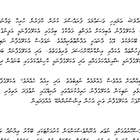
ްލަﷲ ޢަލައިހި ވަސައްލަމަ ފުރައްސާރަ ކުރުން ކާފަރުން ހުރިހާ ޒަމާނެއް
 އެކަލޭގެފާނު އެބިމަކަށް އުފަންވި މައްކާގެ ބިމުގައި އެކަލޭގެފާނަކީ އަމީނުގެ
ާ ބޭކަލެކެވެ. އޭގެ މާނައަކީ އަމާނާތްތެރިޔާއެވެ. ނަމަވެސް އެކަލޭގެފާނު ނަބީކ
ީހުންތައް އެކަމާއި އިންކާރުކޮށްހަސަދަ ވެރިވެގަތެވެ.. އަދި އެކަލޭގެފާނަށް ބަދ
ަލޭގެފާނަކީ ޝާއިރެއްކަމުގަޔާއި އަދި އެކަލޭގެފާނަކީ ކާހިނެއްކަމުގައި ބުނަމުން ދިޔ
އްޔާއަށް އެއްވެސް ގެއްލުމެއް ނުލިބެއެވެ. އަދި ކިއެއް ހެއްޔެވެ؟ އެކަލޭގެ
ެވި ނަބީކަން އެކަލޭގެފާނު ހަތިމުކުރައްވައި ދުނިޔޭގައި ނުވާފަދަ މަތިވެރި ނ
ށްފަހު އެކަލޭގެފާނު ވަނީ އެހެން އިންސާނުންނެކޭ އެއްފަދައިން
ްހޫރުވުމަށާއި ނުވަަތ އެނޫންވެސްކަންކަން ކުރުމަށްޓަކައި ބޭކާރު ވިޔާނުދާ ކަނ