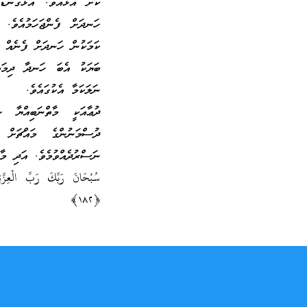
ކޮށް އުޅެއެވެ. އަޅުގަނޑު
ހަނދަށް ފެންޖަހަމުއެވެ.
ކަމަކުން ހަނދަށް ފެނެއް ނ
ބަޔަކު އެބަ ހަނދާ ދިމައ
ނަލަކަމާ އެކުގައެވެ.
ދުޢާއަކީ މާތްނަބިއްޔާ 
ދުސްމަނުންގެ މައްޗަށް 
ނަސްރުދެއްވުމެވެ. އަދި މާތ
﴿١٨٢﴾