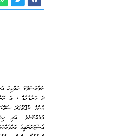
ނަވާރަސަތޭކަ ހަތްދިހަ އަށް
ދަ ހަންޑްރެޑް : އަ ރޭން
އެންމެ ނުފޫޒުގަދަ ސަތޭކަ 
ވުމެއްނޫނެވެ. އަދި ކިއެ
އެސްޓޮރޮނޮމީގެ ގޮއްޕެއްކަމަ