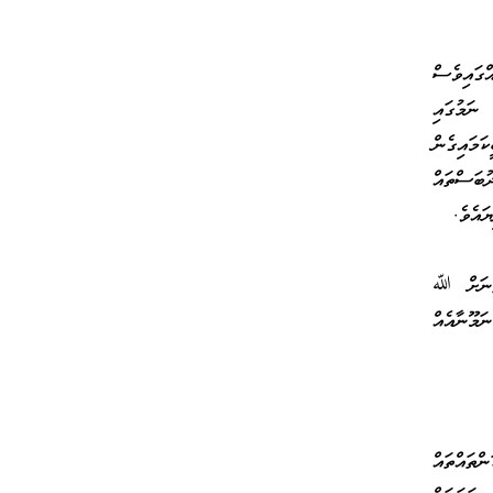
ގައިވެސް
 ނަމުގައި
ަމައިގެން
ުބަސްތައް
ައެވެ.
ފާނަށް ﷲ
ަމޫނާއެއް
ްތައްތައް