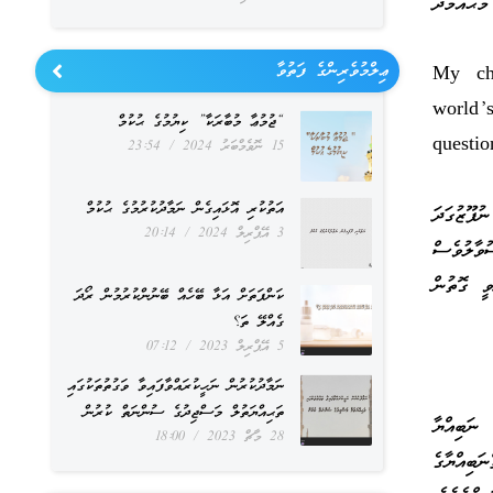
ޙައްމަދު
ޢިލްމުވެރިންގެ ފަތުވާ
“My c
world
“ޖުމުޢާ މުބާރަކާ” ކިޔުމުގެ ޙުކުމް
questi
15 ނޮވެމްބަރު 2024
23:54
އަތުކުރި އޮޅައިގެން ނަމާދުކުރުމުގެ ޙުކުމް
ފޫޒުގަދަ
3 އޭޕްރިލް 2024
20:14
ވާލުވެސް
ވީ ގޮތުން
ކަންފަތަށް އަޅާ ބޭހެއް ބޭނުންކުރުމުން ރޯދަ
ގެއްލޭ ތަ؟
5 އޭޕްރިލް 2023
07:12
ނަމާދުކުރުން ނަހީކުރައްވާފައިވާ ވަގުތުތަކުގައި
ތަޙިއްޔަތުލް މަސްޖިދުގެ ސުންނަތް ކުރުން
ނަބިއްޔާ
28 މާޗް 2023
18:00
ބިއްޔާގެ