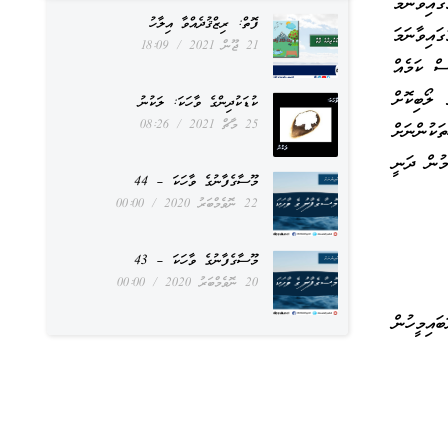
އިވާނަމަ
ފޮތް: ރިޒްޤުދެއްވާ އިލާހު
ައިވާނަމަ
21 ޖޫން 2021
18:09
ސް ކަމެއް
ލޯބިކޮށް
ކުޑަކުދިންގެ ވާހަކަ: ލަކުނު
25 މާޗް 2021
08:26
ަކުންނަށް
މުން ދަނީ
މޫސާގެފާނުގެ ވާހަކަ – 44
22 ނޮވެމްބަރު 2020
00:00
މޫސާގެފާނުގެ ވާހަކަ – 43
20 ނޮވެމްބަރު 2020
00:00
ައިމީހުން