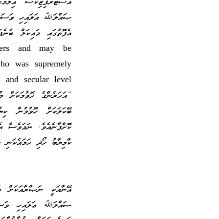
އެސްޓުރޯފިޒިކްސް އިލްމުގ
ޞައްލަﷲ އަލައިހި ވަސައްލަ
އެފޮތުގައި މައިކަލް ބުނެފ
aders and may be
who was supremely
 and secular level.”
“އަހަރެންގެ ހޮވުމަކަށް 
ބޭކަލަކަށް ހޮވުމުން ކިޔ
ކޮށްފާނެއެވެ. ނަމަވެސް އެ
ކާމިޔާބު ހޯދި ހަމައެކަނި ކ
އޭނާއަކީ ނަޞާރާއަކަށް ވ
ޞައްލަﷲ ޢަލައިހި ވަސައްލ