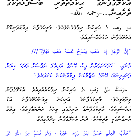
އެކަލޭގެފާނުގެ ޙިކުމަތްތެރި ބަސްފުޅުތަކުގެ
ތެރެއިން…-رحمه الله-
ابن وهب ގެ އަރިހުން ރިވާވެގެންވެއެވެ. މަލީކުގެފާނު ވިދާޅުވަނިކޮށް
އެކަލޭގެފާނު، އަޑުއެއްސެވިއެވެ.
“إِنَّ الرَّجُلَ إِذَا ذَهَبَ يَمْدَحُ نَفْسَهُ ذَهَبَ بَهَاؤُهُ”[1]
މާނައީ: “ހަމަކަށަވަރުން މީހާ، އޭނާގެ އަމިއްލަ ނަފްސަށް މަދަޙަ ކިޔަން
ފަށައިފިނަމަ، އޭނާގެ އުޖާލާކަން ފިލާދާނެކަން ކަށަވަރެވެ.”
حَرْمَلَةُ، ابْنُ وَهْبٍ ،ގެ އަރިހުން ރިވާކުރެއްވިއެވެ. އެކަލޭގެފާނު
ވިދާޅުވިއެވެ. މާލިކުގެފާނުގެ އަރިހުން ތިމަންކަލޭގެފާނު އަޑު
އެއްސެވީމެވެ. މާލިކުގެފާނުގެ އަރިހުގައި މީހަކު ދަންނަވާފިއެވެ. ޢިލްމު
އުނގެނުމަކީ ވާޖިބެކެވެ. ދެން އެކަލޭގެފާނު ވިދާޅުވިއެވެ.
“طَلَبُ الْعِلْمِ حَسَنٌ لِمَنْ رُزِقَ خَيْرَهُ ، وَهُوَ قَسَمٌ مِنَ اللَّهِ عَزَّ