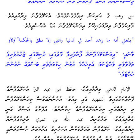
މީސްތަކުންނަށް އޭނާގެ ފަރާތުން ވާނެ ހެޔޮކަމެއް ނޯނާނެއެވެ.”
ابن وهب ގެ އަރިހުން ރިވާވެގެންވެއެވެ. އެކަލޭގެފާނު ވިދާޅުވިއެވެ.
މާލިކުގެފާނު ވިދާޅުވަނިކޮށް ތިމަންކަލޭގެފާނު އަޑު އެއްސެވީމެވެ.
“بلغني أنه ما زهد أحد في الدنيا واتقى إلا نطق بالحكمة”[6]
މާނައީ: “ތިމަންކަލޭގެފާނަށް ފޯރާފައިވާ ގޮތުގައި، ދުނިޔޭގައި ޒުހުދުވެރިވެ
ތަޤުވާވެރި ވެއްޖެނަމަ، އެމީހެއްގެ ދުލުން ހިކުމަތްތެރި ބަސްތައް ނުކުންނަ
ހުއްޓެވެ.”
الإمام الذهبي ވިދާޅުވިއެވެ. حافظ ابن عبد البرّ އެކަލޭގެފާނުގެ
ފޮތެއްކަމުގައިވާ التمهيد ގައި ވިއެވެ. އެހެންނަމަވެސް ތިމަންކަލޭގެފާނު
މި ލިޔުއްވަނީ ތިމަންކަލޭގެފާނުގެ ހިތުންނެވެ. އެފޮތުގެ އަޞްލު ވަނީ
ގެއްލިފައެވެ. އަޅުވެރިޔާ عبد الله بن عمري މާލިކުގެފާނަށް
ލިޔުއްވިއެވެ. ކަލޭގެފާނު ޢަމަލުތަކުން އެކަހެރިވެ އަޅުކަމަށް ހުސްވެލަންވީ
ނޫންތޯއެވެ. ދެން މާލިކުގެފާނު އެކަލޭގެފާނަށް ލިޔުއްވިއެވެ.