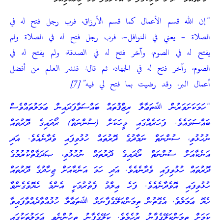
“إن الله قسم الأعمال كما قسم الأرزاق، فرب رجل فتح له في
الصلاة – يعني في النوافل–، فرب رجل فتح له في الصلاة ولم
يفتح له في الصوم، وآخر فتح له في الصدقة، ولم يفتح له في
الصوم، وآخر فتح له في الجهاد، ثم قال: فنشر العلم من أفضل
أعمال البر، وقد رضيت بما فتح لي فيه”[7
]
“ހަމަކަށަވަރުން ﷲތަޢާލާ ރިޒްޤުތައް ބައްސަވާފަދައިން ޢަމަލުތައްވެސް
ބައްސަވައެވެ. ފަހަރެއްގައި މީހަކަށް (ސުންނަތް) ރޯދައިގެ ދޮރުތައް
ނުހުޅުވި، ސުންނަތް ނަމާދުގެ ދޮރުތައް ހުޅުވިފައި ވެދާނެއެވެ. އަދި
އަނެކާއަށް ސުންނަތް ރޯދައިގެ ދޮރުތައް ނުހުޅުވި، ޞަދަޤާތްކުރުމުގެ
ދޮރުތައް ހުޅުވިފައި ވެދާނެއެވެ. އަދި ހަމަ އަނެކާއަށް ޖިހާދުގެ ދޮރުތައް
ހުޅުވިފައި އޮވެދާނެއެވެ. ފަހެ ޢިލްމު ފެތުރުމަކީ އެންމެ ހެޔޮވެގެންވާ
ހެޔޮ ޢަމަލެވެ. އެގޮތުން ތިމަންކަލޭގެފާނަށް ﷲތަޢާލާ ހުޅުއްވާދެއްވާފައިވާ
ކަމަށް ތިމަންކަލޭގެފާނު ރުހެމެވެ. ކަލޭގެފާނު ތިހުންނެވި ޢަމަލުތަކުގައި