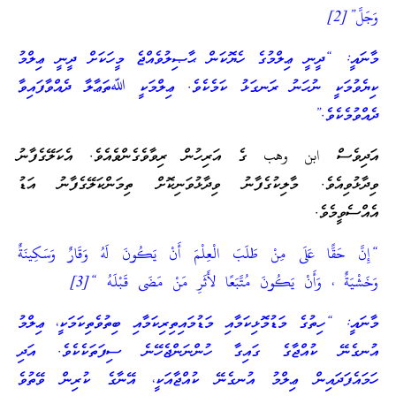
وَجَلَّ”[2]
މާނައީ: “ދީނީ ޢިލްމުގެ ހެޔޮކަން ޙާޞިލުވެއްޖެ މީހަކަށް ދީނީ ޢިލްމު
ކިޔެވުމަކީ ނުހަނު ރަނގަޅު ކަމެކެވެ. ޢިލްމަކީ ﷲތަޢާލާ ދެއްވާފައިވާ
ދެއްވުމެކެވެ.”
އަދިވެސް ابن وهب ގެ އަރިހުން ރިވާވެގެންވެއެވެ. އެކަލޭގެފާނު
ވިދާޅުވިއެވެ. މާލިކުގެފާނު ވިދާޅުވަނިކޮށް ތިމަންކަލޭގެފާނު އަޑު
އެއްސެވީމެވެ.
“إِنَّ حَقًّا عَلَى مِنْ طَلَبَ الْعِلْمَ أَنْ يَكُونَ لَهُ وَقَارٌ وَسَكِينَةٌ
وَخَشْيَةٌ ، وَأَنْ يَكُونَ مُتَّبَعًا لأَثَرِ مَنْ مَضَى قَبْلَهُ “[3]
މާނައީ: “ހިތުގެ މަޑުމޮޅިކަމާއި މަޑުމައިތިރިކަމާއި ބިތުވެތިކަމަކީ، ޢިލްމު
އުނގެނޭ ކުއްޖާގެ ގައިގާ ހުންނަންޖެހޭނެ ސިފަތަކެކެވެ. އަދި
ހަމައެފަދައިން ޢިލްމު އުނގެނޭ ކުއްޖާއަކީ، އޭނާގެ ކުރިން ވޭތުވެ