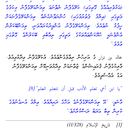
(އަޅުވެރިއެއްގެ ގޮތިގައި) ކަލޭގެފާނު ނެތްނަމަ ތިމަންކަލޭގެފާނު މިކަމުގެ
މަތީގައި (ޢިލްމު ފެތުރުމުގައި) ހުންނަވާނެހެނެއް ތިމަންކަލޭގެފާނަކަށް
ހީފުޅު ނުވެއެވެ. ތިމަންކަލޭގެފާނު އުންމީދުކުރައްވަނީ، ތިމަންބޭކަލުން
އެންމެނަކީ ހެޔޮކަންތައްތަކުގެ މަތީގައި ތިއްބެވި ބޭކަލުންގެ ގޮތުގައި
ވުމެވެ.”
خالد بن نزار ގެ އަރިހުން ރިވާވެގެންވެއެވެ. އެކަލޭގެފާނު ވިދާޅުވިއެވެ.
މާލިކުގެފާނު ޤުރައިޝުންގެ ޒުވާނަކަށް ވިދާޅުވަނިކޮށް ތިމަންކަލޭގެފާނު
އަޑު އެއްސެވީމެވެ.
“يا ابن أخي تعلم الأدب قبل أن تتعلم العلم”[8]
މާނައީ: “އޭ ތިމަންކަލޭގެފާނުގެ އަޚާގެ ދަރިޔާއެވެ. ޢިލްމު އުނގެނުމުގެ
ކުރިން ތިބާ އަދަބު ދަސްކުރާށެވެ.”
[1] تاريخ الإسلام (11/328)