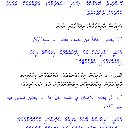
ގޮސްފައިވާ ބޭކަލުންގެ (އެބަހީ ސަލަފުންގެ) އަޘަރުތަކަށް ތަބަޢަވާ
ކުއްޖަކަށް ވާންޖެހެއެވެ.”
އަދިވެސް މާލިކުގެފާނު ވިދާޅުވެފައި ވެއެވެ.
“لا يكون إماماً من حدث بكل ما سمع”[4]
މާނައީ: “އެމީހަކަށް އަޑު އިވޭހާއެއްޗެއް ކިޔަމުންދާ މީހަކު
އިމާމެއްކަމުގައި ނުވާހުއްޓެވެ.”
الفوري ގެ އަރިހުން ރިވާވެގެންވެއެވެ. އެކަލޭގެފާނު ވިދާޅުވިއެވެ.
މާލިކުގެފާނު ވިދާޅުވަނިކޮށް ތިމަންކަލޭގެފާނު އަޑު އެއްސެވީމެވެ.
“إذا لم يكن للإنسان في نفسه خيرٌ ما, لم يكن للناس فيه
خير “[5]
މާނައީ: “އިންސާނާ އޭނާގެ އަމިއްލަ ނަފްސުގައި ހެއްވެއްނުވާނަމަ،