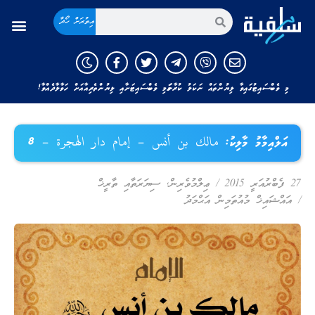
އިތުރަށް ހޯދާ
މި ވެބްސައިޓުގައިވާ ލިޔުންތައް ނަކަލު ކުރާނަމަ މި ވެބްސައިޓަށާއި ލިޔުންތެރިއާއަށް ހަވާލާދެއްވާ!
އަލްއިމާމު މާލިކު: مالك بن أنس – إمام دار الهجرة – 8
27 ފެބްރުއަރީ 2015
/
ޢިލްމުވެރިން
,
ސިޔަރަތާއި ތާރީޚް
/
އައްޝައިޚް މުއުތަމިން އަޙްމަދު