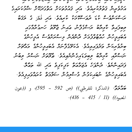
އަޅުވެރީން ޤަތުލުކުރިއެވެ. އަދި ޤައުމުތަކަށް އަތްގަދަކޮށް ޝާމުކަރައިގެ
ރަސްކަންވެސް ކުޑަ ދުވަސްކޮޅަކު ކުރިއެވެ. އަދި قُطْز ގެ ލަޤަބު
ލިބިފައިވާ ކާމިޔާބު ރަސްގެފާނު، ޢައިނު ޖާލޫތު ހަނގުރާމާގައި
އެބައިމީހުން ހުއްޓުވާފުމަށް ދާންދެން މިޞްރަށްވެސް އެމީހުންގެ
ބިރުވެރިކަން ވަދެފައިވިއެވެ. އެކަލޭގެފާނަށް އެބައިމީހުންގެ މައްޗަށް
ނަޞްރާއި ކާމިޔާބު ލިބިވަޑައިގެންނެވިއެވެ. ޠާލޫތަށް ނަޞްރު ލިބުނު
ފަދައިންނެވެ. ދެންފަހެ އެޖަމާޢަތް ކަފިކަފިވެ އަދި ﷲ ތަޢާލާ،
އެބައިމީހުންގެ ނުބައިކަމުން މުސްލިމުން ސަލާމަތް ކުރައްވައިފިއެވެ.
ބައްލަވާ: (التذكرة للقرطبي)) (ص 592 – 595)، و ((عون
المعبود)) (11 / 415 – 416).