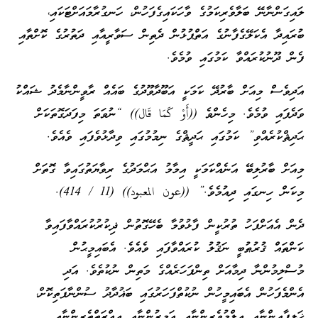
ލައިގަންނާނޭ ބަލާވެރިކަމުގެ ވާހަކައިގެފަހުން، ހަނގުރާމައަށްޓަކައި،
ބުރައިދާ އެކަލޭގެފާނުގެ އަތްޕުޅުން ދެތިން ސަވާރީއާއި ދަތުރުގެ ކޮށްތާއި
ފެން ދޫނުކުރައްވާ ކަމުގައި ވުމެވެ.
އަދިވެސް މިއަށް ބާރުދޭ ކަމަކީ އަބޫދާވޫދުގެ ބައެއް ރާވީންނާމެދު ޝައްކު
ވަދެފައި ވުމެވެ. މިހެންވެ ((أَوْ كَمَا قَال)) “ނުވަތަ މިފަދަގޮތަކަށް
ޙަދިޘްކުރެއްވި” ކަމުގައި ޙަދީޘްގެ ނިމުމުގައި ވިދާޅުވެފައި ވެއެވެ.
މިއަށް ބާރުލިބޭ އަނެއްކަމަކީ އިމާމު އަޙްމަދުގެ ރިވާޔަތުގައިވާ ގޮތަށް
މިކަން ހިނގައި ދިއުމެވެ.” ((عون المعبود)) (11 / 414).
ދެން އެއަށްފަހު ތުރުކީން ފާޅުވުމާ ބެހޭގޮތުން ޛިކުރުކުރައްވާފައިވާ
ކަންތައް ޤުރުޠުބީ ނަޤުލު ކުރައްވާފައި ވެއެވެ. އެބައިމީޙުން
މުސްލިމުންނާ ދިމާއަށް ތިންފަހަރެއްގެ މަތިން ނުކުތެވެ. އަދި
އެންމެފަހުން އެބައިމީހުން ނުކުތްފަހަރުގައި ބަޣުދާދު ސުންނާފަތިކޮށް،
ޚަލީފާއިންނާއި ޢިލްމުވެރިންނާއި އަމީރުންނާއި ޢިއްޒަތްތެރިންނާއި