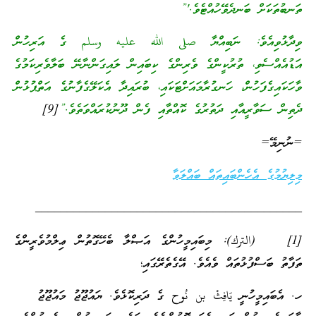
ތަނބުތަކަށް ބަނދެވޭހުއްޓެވެ.'”
ވިދާޅުވިއެވެ: ނަބިއްޔާ صلى الله عليه وسلم ގެ އަރިހުން
އަޑުއެއްސެވި، ތުރުކީންގެ ވެރިންގެ ކިބައިން ލައިގަންނާނޭ ބަލާވެރިކަމުގެ
ވާހަކައިގެފަހުން، ހަނގުރާމައަށްޓަކައި، ބުރައިދާ އެކަލޭގެފާނުގެ އަތްޕުޅުން
ދެތިން ސަވާރީއާއި ދަތުރުގެ ކޮއްތާއި ފެން ދޫނުކުރައްވަތެވެ.”
[9]
=ނުނިމޭ=
މިލިޔުމުގެ އެހެންބައިތައް ބައްލަވާ
__________________________________________
[1] (الترك): މިބައިމީހުންގެ އަޞްލާ ބެހޭގޮތުން ޢިލްމުވެރީންގެ
ތަފާތު ބަސްފުޅުތައް ވެއެވެ. އޭގެތެރޭގައި؛
ހ. އެބައިމީހުނީ يَافِثْ بن نُوح ގެ ދަރިކޮޅެވެ. ޔައުޖޫޖު މައުޖޫޖު