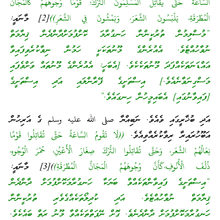
السَّاعَةُ حَتَّى يُقَاتِلَ الْمُسْلِمُونَ التُّرْكَ؛ قَوْمًا وُجُوهُهُمْ كَالْمَجَانِّ
الْمُطْرَقَةِ، يَلْبَسُونَ الشَّعَرَ، وَيَمْشُونَ فِي الشَّعَرِ))
[2] މާނައީ:
“މުސްލިމުން ތުރުކީންނާ ހަނގުރާމަ ކޮށްފުމަށްދާންދެން ޤިޔާމަތް
ނުވާހުއްޓެވެ. އެއުރެންގެ މޫނުތަކަކީ ހަމުން ނިވާކުރެވިފައިވާ
އައްޑަނަތަކެއްފަދަ މޫނުތަކެކެވެ. [އެބަހީ: އެއުރެންގެ މޫނުތައް ވަށްވެފައި
މަސްގިނަވާނެއެވެ.] އިސްތަށީގެ ފޭރާންލައި އަދި އިސްތަށީގެ
[ފައިވާނުގައި] އެބައިމީހުން ހިނގައެވެ.”
އަދި ބުޚާރީގައި ވެއެވެ. ނަބިއްޔާ صلى الله عليه وسلم ގެ އަރިހުން
އަބޫހުރައިރާ ރިވާކުރެއްވިއެވެ.
((لَا تَقُومُ السَّاعَةُ حَتَّى تُقَاتِلُوا قَوْمًا
نِعَالُهُمْ الشَّعَر، وَحَتَّى تُقَاتِلُوا التُّرْكَ صِغَارَ الْأَعْيُنِ، حُمْرَ الْوُجُوهِ،
ذُلْفَ الْأُنُوفِ،كَأَنَّ وُجُوهَهُمُ الْمَجَانُّ الْمُطْرَقَةِ)
)[3] މާނައީ:
“އިސްތަށީގެ ފައިވާންތަކެއްވާ ބަޔަކާ ހަނގުރާމަކޮށްފުމަށް ދާންދެން
ޤިޔާމަތް ނުވާހުއްޓެވެ. އަދި ކުދިލޯތަކެއްގެވެރި ތުރުކީންނާ
ހަނގުރާމަކޮށްފުމަށް ދާންދެނެވެ. ގޮށް ނޭފަތްތަކެއްވާ މޫނު ރަތް ބައެކެވެ.