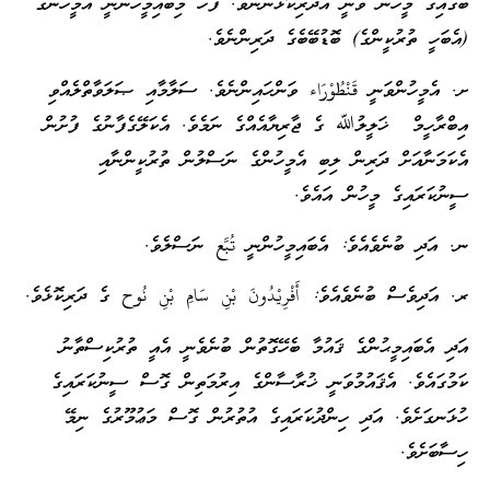
ބާގައިގެ މީހުން ވަނީ އެދަރިކޮޅުންނެވެ. ފަހެ މިބައިމީހުންނީ އެމީހުންގެ
(އެބަހީ ތުރުކީންގެ) ބޮޑުބޭބެގެ ދަރިންނެވެ.
ށ. އެމީހުންވަނީ قَنْطُوْرَاء ވަންހައިންނެވެ. ސަލާމާއި ޞަލަވާތްލެއްވި
އިބްރާހީމް ޚަލީލުﷲ ގެ ޖާރިޔާއެއްގެ ނަމެވެ. އެކަލޭގެފާނުގެ ފުށުން
އެކަމަނާއަށް ދަރިން ލިބި އެމީހުންގެ ނަސްލުން ތުރުކީންނާއި
ސީނުކަރައިގެ މީހުން އައެވެ.
ނ. އަދި ބުނެވެއެވެ: އެބައިމީހުންނީ تُبَّع ނަސްލެވެ.
ރ. އަދިވެސް ބުނެވެއެވެ: أَفْرِيْدُونَ بْنِ سَامِ بْنِ نُوح ގެ ދަރިކޮޅެވެ.
އަދި އެބައިމީޙުންގެ ޤައުމާ ބެހޭގޮތުން ބުނެވެނީ އެއީ ތުރުކިސްތާނު
ކަމުގައެވެ. އެޤައުމުވަނީ ޚުރާސާންގެ އިރުމަތިން ގޮސް ސީނުކަރައިގެ
ހުޅަނގަށެވެ. އަދި ހިންދުކަރައިގެ އުތުރުން ގޮސް މަޢުމޫރުގެ ނިމޭ
ހިސާބަށެވެ.