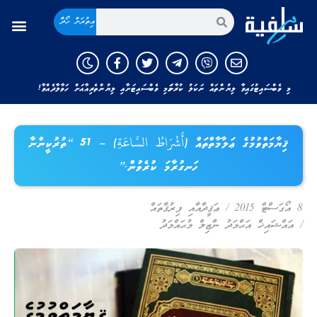
އިތުރަށް ހޯދާ
މި ވެބްސައިޓުގައިވާ ލިޔުންތައް ނަކަލު ކުރާނަމަ މި ވެބްސައިޓަށާއި ލިޔުންތެރިއާއަށް ހަވާލާދެއްވާ!
ޤިޔާމަތްވުމުގެ ޢަލާމާތްތައް (أَشْرَاطُ السَّاعَةِ) – 51 “ތުރުކީންނާ
ހަނގުރާމަ ކުރެވުން.”
8 އޯގަސްޓް 2015
/
ޢަޤީދާއާއި ފިރުޤާތައް
/
އައްޝައިޚް އަޙްމަދު ނާޒިލް މުޙައްމަދު