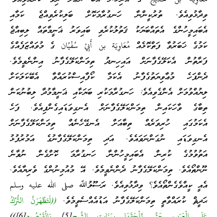
ވިދާޅުވިއެވެ. ތުރުކީންނާ ހަނގުރާމަކޮށް ބަލިކުރެވިއްޖެ ކަމާއި
އެބައިމީހުންގެ އެތައްބަޔަކު ޤަތުލުކުރެވި ބައިވަރު ޣަނީމާތައް ލިބިއްޖެ
ކަމުގެ ޚަބަރުވާ ފަތްކޮޅެއް مُعَاوِيَة بن أَبِيْ سُفْيُان ގެ މުވައްޒަފެއްގެ
ފަރާތުން އެކަލޭގެފާނަށް އައިހިނދު ތިމަންކަލޭގެފާނު އިންނެވީމެވެ.
ދެންފަހެ މުޢާވިޔަތުގެފާނު އެކަމާ ކޯފާއިސްކުރައްވާ އެބޭކަލަކަށް
ލިޔުއްވުމަށް އެންގެވިއެވެ: ހަނގުރާމަކުރި ބަޔަކާއި ޣަނީމާމުދާ ލިބުނުކަން
ތިބާގެ ވާހަކައިން ތިމަންކަލޭގެފާނަށް އެނގިވަޑައިގެންފިއެވެ. ފަހެ
އެކަމުގައި ހުރިވަރެއް ތިބާއަށް އެނގޭހެނެއް ތިމަންކަލޭގެފާނަށް
އެނގިވަޑައި ނުގަންނަވައެވެ. އަދި ތިމަންކަލޭގެފާނުގެ އަމުރުފުޅު
އަތުވުމުގެ ކުރިން އެބައިމީހުންނާ ހަނގުރާމަ ކޮށްގެން ނުވާނެ
ނޫންތޯއެވެ. ތިމަންކަލޭގެފާނު ދެންނެވީމެވެ. އޭ މުއުމިނުންގެ ވެރިޔާއެވެ.
އެއީ ކީއްވެގެންތޯއެވެ؟ ވިދާޅުވިއެވެ. ރަސޫލުﷲ صلى الله عليه وسلم
ޙަދީޘް ކުރައްވާތީ ތިމަންކަލޭގެފާނު އަޑުއެއްސެވީމެވެ.
((لَتَظْهَرَنَّ التُّرْكُ
عَلَى الْعَرَبِ حَتَّى تَلْحَقَهَا بِمَنَابِتِ الشِّيحِ
[5]
وَالْقَيْصُوم
[6]))