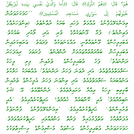
هُمْ؟ قَالَ: ((هُمُ التُّرك)). قَالَ: ((أَما وَالَّذِيْ نَفْسِي بِيَدِهِ؛ لَيَرْبِطُنَّ
خُيُولَهُمْ إِلَى سَوَارِي مَسَاجِدِ الْمُسْلِمِين))
“‘ހަމަކަށަވަރުން
ތިމަންކަލޭގެފާނުގެ އުއްމަތް ފަހައި ބަޔަކު ދުވާނެތެވެ. (ތިންފަހަރެއްގެ
މަތިންނެވެ.) ފުޅާ މޫނުތަކެއްގެ ވެރި އަދި ލޯކުދި ބައެކެވެ.
އެބައިމީހުންގެ މޫނުތައްވާނީ އައްޑަނަތަކެއް ފަދައެވެ. ޢަރަބިކަރައިން
އެބައިމީހުން ބައްދަލުވެއްޖައުމަށް ދާންދެނެވެ. ފުރަތަމަ ދިއަފަހަރު
ދަންނައެވެ! ފަހެ އެބައިމީހުންގެ ތެރެއިން ފިލި މީހަކު
ސަލާމަތްވެއްޖެއެވެ. އަދި ދެވަނަ ފަހަރު ދަންނައެވެ! އެއްބަޔަކު ހަލާކުވެ
އަނެއްބަޔަކު ސަލާމަތްވެއެވެ. އަދި ތިންވަނަ ފަހަރު އެމީހުންގެ ތެރެއިން
ބާކީތިބި މީހަކު ވިއްޔާ މަރައިލެވެއެވެ.’ ދެންނެވޫއެވެ: އޭ ﷲގެ
ނަބިއްޔާއެވެ! އެއީ ކޮންބައެއް ހެއްޔެވެ؟ ޙަދީޘްކުރެއްވިއެވެ. ‘އެއީ
ތުރުކީންނެވެ.’ ޙަދީޘްކުރެއްވިއެވެ. ‘ތިމަންކަލޭގެފާނުގެ ފުރާނަފުޅު
އެފަރާތެއްގެ އަތްޕުޅުގައިވާ ފަރާތް ގަންދެއްވައި ޙަދީޘްކުރައްވަމެވެ.
ހަމަކަށަވަރުން އެބައިމީހުންގެ އަސްތައް މުސްލިމުންގެ މިސްކިތްތަކުގެ