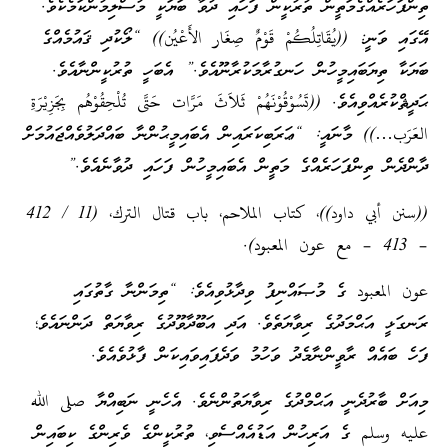
ތިންފަހަރެއްގެމަތީން ތުރުކީން ފަހައި ދުވާ ބަޔަކީ މުސްލިމުންކަމެކެވެ.
އޭގައި ވަނީ: ((يُقَاتِلُكُمْ قَوْمٌ صِغَار الأَعْيُن)) “ލޯކުދި ޤައުމެއްގެ
ބަޔަކާ ތިޔަބައިމީހުން ހަނގުރާމަކުރާނޫއެވެ.” އެބަހީ ތުރުކީންނާއެވެ.
ޙަދީޘްކުރެއްވިއެވެ. ((تَسُوْقُوْنَهُمْ ثَلاَثَ مَرَّات حَتَّى تُلْحِقُوْهُم بِجَزِيْرَةِ
العَرَب…)) މާނައީ: “ޢަރަބިކަރައިން އެބައިމީޙުންނާ ބައްދަލުވެއްޖައުމަށް
ދާންދެން ތިންފަހަރެއްގެ މަތީން އެބައިމީހުން ފަހައި ދުވާނެއެވެ.”
((سنن أبي داود))، كتاب الملاحم، باب قتال الترك، (11 / 412
– 413 – مع عون المعبود).
عون المعبود ގެ މުޞައްނިފު ވިދާޅުވިއެވެ: “ތިމަންނާ ގާތުގައި
ރަނގަޅީ އަޙްމަދުގެ ރިވާޔަތެވެ. އަދި އަބޫދާވޫދުގެ ރިވާޔަތް ދަންނައެވެ؛
ފަހެ ބައެއް ރާވީންނާމެދު ވަހުމު ވަދެފައިވައިކަން ފާޅުވެއެވެ.
މިއަށް ބާރުދެނީ އަޙްމްދުގެ ރިވާޔަތުންނެވެ. އެހެނީ ނަބިއްޔާ صلى الله
عليه وسلم ގެ އަރިހުން އަޑުއެއްސެވި، ތުރުކީންގެ ވެރިންގެ ކިބައިން