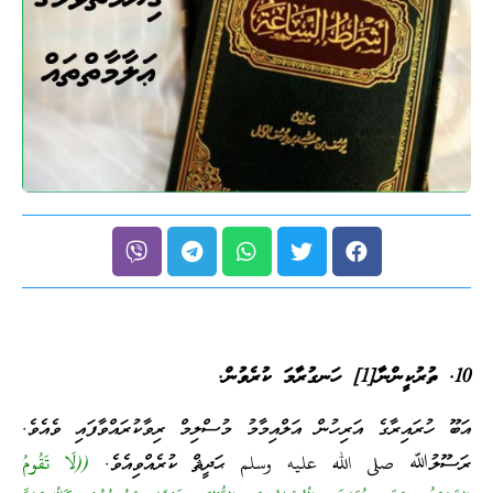
10. ތުރުކީންނާ[1] ހަނގުރާމަ ކުރެވުން.
އަބޫ ހުރައިރާގެ އަރިހުން އަލްއިމާމު މުސްލިމް ރިވާކުރައްވާފައި ވެއެވެ.
ރަސޫލުﷲ صلى الله عليه وسلم ޙަދީޘް ކުރެއްވިއެވެ.
((لَا تَقُومُ