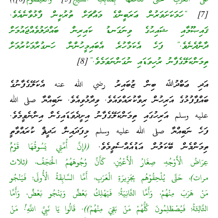
[7]
“ހަމަކަށަވަރުން ޢަރަބީންގެ މައްޗަށް ތުރުކީން ފާޅުވާނެއެވެ.
ޤައިޞޫމާއި ޝައިޙުގެ ވިނަގަނޑު ކައިރިން ބައްދަލުވެއްޖައުމަށް
ދާންދެނެވެ.” ފަހެ އެކަމާހުރެ އެބައިމީހުންނާ ހަނގުރާމަކުރުމަށް
ތިމަންކަލޭގެފާނު ރުހިވަޑައި ނުގަންނަވަމެވެ.”
[8
]
އަދި ޢަބްދުﷲ ބިން ޒުބައިރު رضي الله عنه އެކަލޭގެފާނުގެ
ބައްޕާފުޅުގެ އަރިހުން ރިވާކުރައްވައެވެ. ވިދާޅުވިއެވެ. ނަބިއްޔާ صلى الله
عليه وسلم އަރިހުގައި ތިމަންކަލޭގެފާނު އިށީދެވަޑައިގެން އިންނެވީމެވެ.
ފަހެ ނަބިއްޔާ صلى الله عليه وسلم މިފަދައިން ޙަދީޘް ކުރައްވާތީ
ތިމަންމެން ބޭކަލުން އަޑުއެއްސެވީމެވެ.
((إِنَّ أُمَّتِي يَسُوقُهَا قَوْمٌ
عِرَاضُ الْأَوْجُهِ، صِغَارُ الْأَعْيُنِ، كَأَنَّ وُجُوهَهُمُ الْحَجَفُ، (ثلاث
مرات)، حَتَّى يُلْحِقُوْهُم بِجَزِيرَةِ الْعَرَبِ، أَمَّا السَّابِقَةُ الْأُولَى؛ فَيَنْجُو
مَنْ هَرَبَ مِنْهُمْ، وَأَمَّا الثَّانِيَةُ؛ فَيَهْلِكُ بَعْضٌ وَيَنْجُو بَعْضٌ، وَأَمَّا
الثَّالِثَةُ؛ فَيُصْطَلِمُونَ كُلُّهُمْ مَنْ بَقِيَ مِنْهُمْ)). قَالُوا يَا نَبِيَّ اللَّهِ! مَنْ