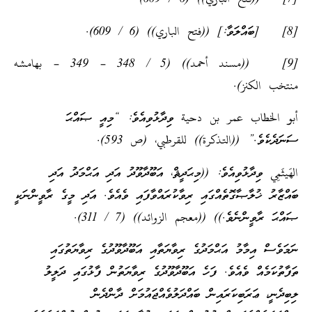
[8] [ބައްލަވާ:] ((فتح الباري)) (6 / 609).
[9] ((مسند أحمد)) (5 / 348 – 349 – بهامشه
منتخب الكنز).
أبو الخطاب عمر بن دحية ވިދާޅުވިއެވެ: “މިއީ ޞައްޙަ
ސަނަދެކެވެ.” ((التذكرة)) للقرطبي، (ص 593).
الهَيثَمِي ވިދާޅުވިއެވެ: ((މިޙަދީޘް، އަބޫދާވޫދު އަދި އަޙްމަދު އަދި
ބައްޒާރު ޚުލާޞާގޮތެއްގައި ރިވާކުރައްވާފައި ވެއެވެ. އަދި މީގެ ރާވީންނަކީ
ޞައްޙަ ރާވީންނެވެ.)) ((معجم الزوائد)) (7 / 311).
ނަމަވެސް އިމާމު އަޙްމަދުގެ ރިވާޔަތާއި އަބޫދާވޫދުގެ ރިވާޔަތުގައި
ތަފާތުކަމެއް ވެއެވެ. ފަހެ އަބޫދާވޫދުގެ ރިވާޔަތުން ފާޅުގައި ދަލީލު
ލިބިދެނީ، ޢަރަބިކަރައިން ބައްދަލުވެއްޖައުމަށް ދާންދެން