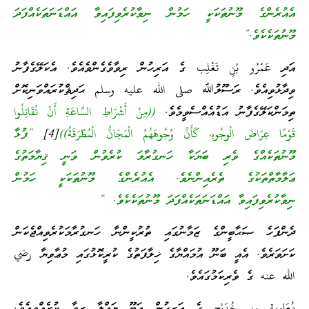
އެއުރެންގެ މޫނުތަކަކީ ހަމުން ނިވާކުރެވިފައިވާ އައްޑަނަތަކެއްފަދަ
މޫނުތަކެކެވެ.”
އަދި عَمْرُو بْنِ تَغْلِب ގެ އަރިހުން ރިވާވެގެންވެއެވެ. އެކަލޭގެފާނު
ވިދާޅުވިއެވެ. ރަސޫލުﷲ صلى الله عليه وسلم ޙަދިޘްކުރައްވަނިކޮށް
ތިމަންކަލޭގެފާނު އަޑުއެއްސެވީމެވެ.
((مِنْ أَشْرَاطِ السَّاعَةِ أَنْ تُقَاتِلُوا
قَوْمًا عِرَاضَ الْوجُوهِ، كَأَنَّ وُجُوهَهُمُ الْمَجَانُّ الْمُطْرَقَةُ))
[4]
“ފުޅާ
މޫނުތަކެއްގެ ވެރި ބަޔަކާ ހަނގުރާމަ ކުރެވުން ވަނީ ޤިޔާމަތުގެ
ޢަލާމާތްތަކުގެ ތެރެއިންނެވެ. އެއުރެންގެ މޫނުތަކަކީ ހަމުން
ނިވާކުރެވިފައިވާ އައްޑަނަތަކެއްފަދަ މޫނުތަކެކެވެ. “
ދެންފަހެ ޞަޙާބީންގެ ޒަމާނުގައި ތުރުކީންނާ ހަނގުރާމަކުރެވިއްޖެކަން
ކަށަވަރެވެ. އެއީ ބަނޫ އުމައްޔާގެ ޚިލާފަތުގެ ކުރީކޮޅުގައި މުޢާވިޔާ رضي
الله عنه ގެ ވެރިކަމުގައެވެ.
مُعَاوِية بن خُدَيْج ގެ އަރިހުން އަބޫ ޔަޢްލާ ރިވާ ކުރެއްވިއެވެ.