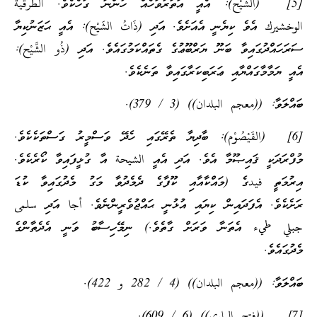
[5] (الشَّيْح): އެއީ އަތަރުވަހެއް ހުންނަ ގަހެކެވެ. الطرقية
الوخشيرك އެވެ ކިޔެނީ އެއަށެވެ. އަދި (ذَاتُ الشَيْح): އެއީ ޙަޒަނުކިޔާ
ސަރަހައްދުގައިވާ ބަނޫ ޔަރްބޫޢުގެ ގެތައްކަމުގައެވެ. އަދި (ذُو الشَّيْح):
އެއީ ޔަމާމާގައްޔާއި ޢަރަބިކަރާގައިވާ ތަނެކެވެ.
ބައްލަވާ: ((معجم البلدان)) (3 / 379).
[6] (القَيْصُوْم): ބާދިޔާ ތެރޭގައި ހެދޭ ވަސްމީރު ގަސްތަކެކެވެ.
މުފްރަދަކީ ޤައިޞޫމާ އެވެ. އަދި އެއީ الشيحة އާ ގުޅީފައިވާ ކޯރެކެވެ.
އިރުމަތީ فيدގެ (މައްކާއާއި ކޫފާގެ ދެމެދުވާ މަގު މެދުގައިވާ ކުޑަ
ރަށެކެވެ. އެފަދައިން ކިޔައި އުޅުނީ ޙައްޖުވެރީންނެވެ. أجا އަދި سلمى
جبلي طيء އެތަނާ ވަރަށް ގާތެވެ.) ނިމޭހިސާބު ވަނީ އެދެތާންގެ
މެދުގައެވެ.
ބައްލަވާ: ((معجم البلدان)) (4 / 282 و 422).
[7] ((فتح الباري)) (6 / 609).