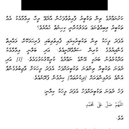
ކަށުނަމާދުގެ ތިން ތަކްބީރު ފާއިތުވާފަހުން އާދެވޭ މީހާ، އިމާމާއެކު އެއް
ތަކުބީރު ލިބިއްޖެނަމަ ޢަމަލުކުރާނީ ކިހިނެތް ހެއްޔެވެ؟
އެފަދަ މީހަކު ތިން ތަކުބީރުކިޔައި ފާއިތުވިބައި ފުރިހަމަކޮށް، މައްޔިތާ
ގެންދިޔުމުގެ ކުރިން ސަލާމްދޭނީއެވެ. އަދި ބަލާނީ އިމާމާއެކު
އަދާކުރެވުނު ބަޔަކީ އޭނާގެ ނަމާދުގެ ކުރީކޮޅުކަމުގައެވެ. [1] އަދި
ދެވަނަ ތަކުބީރާ ތިންވަނަ ތަކުބީރަށްފަހު އެފަދަ މީހަކަށް ވާޖިބުވެގެންވާ
އެންމެ މަދުމިންވަރަށް [ޛިކުރުތައް] ކިޔުމުން ފުދޭނެއެވެ.
ފަހެ ދެވަނަ ތަކުބީރަށްފަހު އެފަދަ މީހަކު ކިޔާނީ:
اللَّهُمَّ صَلِّ عَلَى مُحَمَّدٍ
އެވެ.