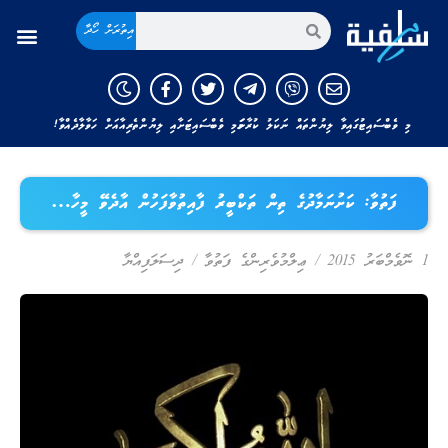
އިތުރަށް ހޯދާ
މި ވެބްސައިޓުގައިވާ ލިޔުންތައް ނަކަލު ކުރާނަމަ މި ވެބްސައިޓަށާއި ލިޔުންތެރިއާއަށް ހަވާލާދެއްވާ!
ފަތުވާ: ކަށުނަމާދުގެ ތިން ތަކްބީރު ފާއިތުވާފަހުން އާދެވޭ މީހާ…
1 ނޮވެމްބަރު 2015
/
ޢިލްމުވެރިންގެ ފަތުވާ
/
ދިސަލަފިއްޔާ