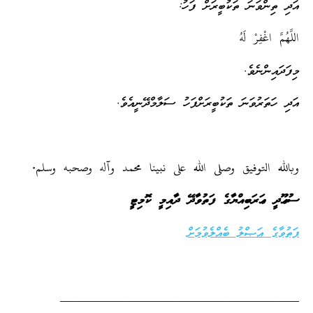
އަދި ތިންވަނަ ތަކުބީރަށް ފަހު:
اللَّهُمَّ اغْفِرْ لَهُ
މިފަދައިންނެވެ.
އަދި ހަތަރުވަނަ ތަކުބީރަށްފަހު ސަލާމްދޭނީއެވެ.
وبالله التوفيق وصلى الله على نبينا محمد وآله وصحبه وسلم
.
ސުޢޫދީ ޢަރަބިއްޔާގެ ފަތުވާދޭ ދާއިމީ ކޮމިޓީ
ފަތުވާގެ އަޞްލު ބެއްލެވުމަށް
______________________________________