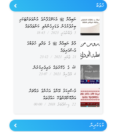
ޚުޠުބާ
ނަބިއްޔާ ﷺ އެކަލޭގެފާނުގެ އުންމަތަށްޓަކައި
ބިރުފުޅުގެން ވަޑައިގެންނެވި ކަންތައްތައް
5 ފެބްރުއަރީ 2023
18:45
މާތް ނަބިއްޔާ ﷺ ގެ ވަދާޢީ ޚުތުބާގެ
އުސްއަލިތައް
21 ޖުލައި 2021
23:12
ﷲ ގެ ގެކޮޅުތައް މަތިވެރިކުރުން
4 އޭޕްރިލް 2021
23:07
މުސްލިކަމު އޭނާގެ އަޚުންގެ މައްޗަށް
އަދާކޮށްދޭންޖެހޭ ޙައްޤުތައް
22 ޑިސެމްބަރު 2018
00:00
ކުޑަކުދިން