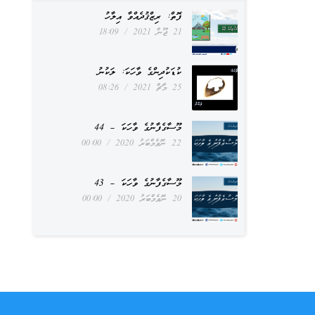
ފޮތް: ރިޒްޤުދެއްވާ އިލާހު
21 ޖޫން 2021
18:09
ކުޑަކުދިންގެ ވާހަކަ: ލަކުނު
25 މާޗް 2021
08:26
މޫސާގެފާނުގެ ވާހަކަ – 44
22 ނޮވެމްބަރު 2020
00:00
މޫސާގެފާނުގެ ވާހަކަ – 43
20 ނޮވެމްބަރު 2020
00:00