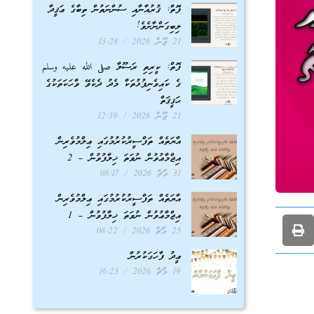
ފޮތް: ޤުރުއާނާއި ސުންނަތުން ތިބާގެ ޢަޤީދާ
ލިބިގަންނާށެވެ!
21 ޖޫން 2026
13:28
ފޮތް: ކީރިތި ރަސޫލާ صلى الله عليه وسلم
ގެ ކައިވެނިފުޅުތަކާ މެދު ދެކެވޭ ވާހަކަތަކުގެ
ޙަޤީޤަތް
21 ޖޫން 2026
12:39
އާޔަތެއް ތަފްސީރުކުރުމުގައި ޢިލްމުވެރިން
އިޖްމާޢުވުން ނުވަތަ ޚިލާފުވުން – 2
31 މާޗް 2026
08:17
އާޔަތެއް ތަފްސީރުކުރުމުގައި ޢިލްމުވެރިން
އިޖްމާޢުވުން ނުވަތަ ޚިލާފުވުން – 1
25 މާޗް 2026
08:22
ޢީދު ފާހަގަކުރުން
19 މާޗް 2026
16:23