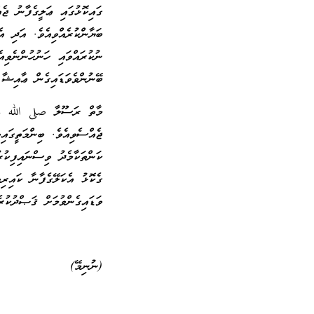
ގައިކޮޅުގައި ޢަލީގެފާނު ޖެ
ބަޔާންކުރެއްވިއެވެ. އަދި
ނުކުރައްވައި ހަނުހުންނެވިއ
ބޭނުންވެވަޑައިގެން ޢާއިޝާ
މާތް ރަސޫލާ صلى الله عل
ޖެއްސެވިއެވެ. ބިންމަތީގައި
ކަންތަކާމެދު ވިސްނައިފިކުރ
ގެކޮޅު އެކަލޭގެފާނާ ކައިރިވ
ވަޑައިގެންވުމަށް ޤަޞްދުކުރ
(ނުނިމޭ)