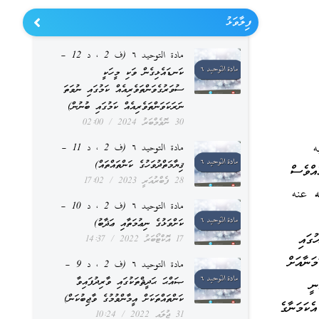
ފިލާވަޅު
مادة التوحيد ٦ (ف 2 ، د 12 –
ކަނޑައެޅިގެން ވަކި މީހަކީ
ސުވަރުގެވަންތަވެރިއެއް ކަމުގައި ނުވަތަ
ނަރަކަވަންތަވެރިއެއް ކަމުގައި ބުނުން)
30 ނޮވެމްބަރު 2024
02:00
ليه
مادة التوحيد ٦ (ف 2 ، د 11 –
ޤިޔާމަތްދުވަހުގެ ކަންތައްތައް)
އްވެސް
28 ފެބްރުއަރީ 2023
17:02
له عنه
مادة التوحيد ٦ (ف 2 ، د 10 –
ކަށްވަޅުގެ ނިޢުމަތާއި ޢަޛާބު)
ުގައި
17 އޮކްޓޯބަރު 2022
14:37
ަނާއަށް
مادة التوحيد ٦ (ف 2 ، د 9 –
ޞައްޙަ ޙަދީޘްތަކުގައި ވާރިދުފައިވާ
ނީ
ކަންތައްތަކަށް އީމާންވުމުގެ ވާޖިބުކަން)
ެކަމަނާގެ
31 ޖުލައި 2022
10:24