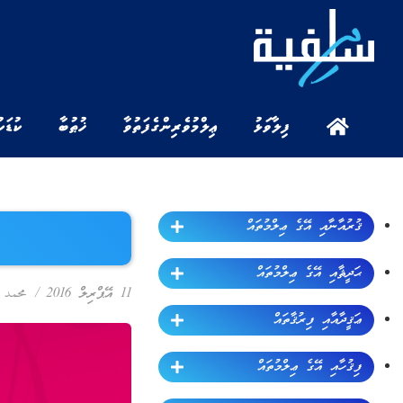
ފިލާވަޅު
ޢިލްމުވެރިންގެ ފަތުވާ
ޚުޠުބާ
ކުޑަކ
ޤުރުއާނާއި އޭގެ ޢިލްމުތައް
ޙަދީޘާއި އޭގެ ޢިލްމުތައް
11 އޭޕްރިލް 2016
/
محمد 
ޢަޤީދާއާއި ފިރުޤާތައް
ފިޤުހާއި އޭގެ ޢިލްމުތައް