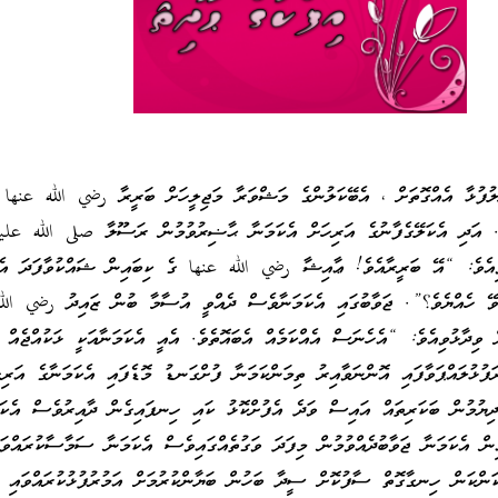
ލުފުޅާ އެއްގޮތަށް ، އެބޭކަލުންގެ މަޝްވަރާ މަޖިލީހަށް ބަރީރާ رضي الله عنها
ެ. އަދި އެކަލޭގެފާނުގެ އަރިހަށް އެކަމަނާ ޙާޟިރުވުމުން ރަސޫލާ صلى الله ع
އެވެ: “އޭ ބަރީރާއެވެ! ޢާއިޝާ رضي الله عنها ގެ ކިބައިން ޝައްކުވާފަދަ އެ
އިވޭ ހެއްޔެވެ؟”. ޖަވާބުގައި އެކަމަނާވެސް ދެއްވީ އުސާމާ ބުން ޒައިދު رضي ال
 ވިދާޅުވިއެވެ: “އެހެނަސް އެއްކަމެއް އެބައޮތެވެ. އެއީ އެކަމަނާއަކީ ޅަކުއްޖެއް
ަފުޅުލައްޕަވާފައި އޮންނަވާއިރު ތިމަންކަމަނާ ފުށްގަނޑު މޮޑެފައި އެކަމަނާގެ އަރިހ
 ދިޔުމުން ބަކަރިތައް އައިސް ވަދެ އެފުށްކޮޅު ކައި ހިނފައިގެން ދާއިރުވެސް އެކަމ
ން އެކަމަނާ ޖަވާބުދެއްވުމުން މިފަދަ ވަގުތެއްގައިވެސް އެކަމަނާ ސަމާސާކުރައްވަ
ކަންކަން ހިނގާގޮތް ސާފުކޮށް ސީދާ ބަހުން ބަޔާންކުރުމަށް އަމުރުފުޅުކުރައްވައި އ