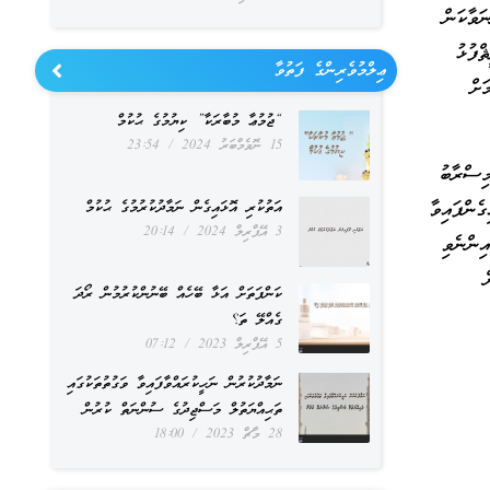
ަވާކަން
ްފުޅު
ޢިލްމުވެރިންގެ ފަތުވާ
ަށް
“ޖުމުޢާ މުބާރަކާ” ކިޔުމުގެ ޙުކުމް
15 ނޮވެމްބަރު 2024
23:54
ސްރާބު
ެންފައިވާ
އަތުކުރި އޮޅައިގެން ނަމާދުކުރުމުގެ ޙުކުމް
3 އޭޕްރިލް 2024
20:14
ިންނެވި
ކަންފަތަށް އަޅާ ބޭހެއް ބޭނުންކުރުމުން ރޯދަ
ގެއްލޭ ތަ؟
5 އޭޕްރިލް 2023
07:12
ނަމާދުކުރުން ނަހީކުރައްވާފައިވާ ވަގުތުތަކުގައި
ތަޙިއްޔަތުލް މަސްޖިދުގެ ސުންނަތް ކުރުން
28 މާޗް 2023
18:00