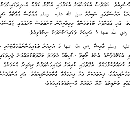
އްސެވިއެވެ. ނަމަވެސް އެކަމަނާއަށް އެކަމުގައި އެނޫން ކަމެއް އެނގިވަޑައިނުގަންނ
 އެއަޑު އައްސަވާފައި ނަބިއްޔާ صلى الله عليه وسلم އެއްވެސް އެއްޗެއް ޙަދީޘ
ެވެ. އަދި އެއަށްފަހު ބޮޑުވެގެންވާ މިއިމްތިޙާނު ކޮންމެވެސް ކޮޅެއްގައި ޖެއްސެވުމ
 رضي الله عنها ގެ އަރިހަށް ވަޑައިގަންނަވަން ނިންމެވިއެވެ.
يه وسلم ޢާއިޝާ رضي الله عنها ގެ އަރިހަށް ވަޑައިގެންނެވުމައްޓަކައި މި
ވި އެކަލޭގެފާނުގެ އެންމެ ލޯބިވާ ޞާޙިބާއާ އެވަގުތު މުޚާތަބުކުރައްވަން ޖެހިވަޑައިގ
ު ކުރައްވާޙާލުގައެވެ. އެގޮތުގައި ކުރިއަށް ވަޑައިގަންވަމުން ދިޔައިރު އެކަމަނާގެ އ
ަމުންދިޔައެވެ. ފިޔަވަޅަކަށް ފަހު ފިޔަވަޅެއް ގާތްވަމުންދިޔައެވެ. އަދި އެންމެފަހުން
ެއްވި މަންޒިލުގެ ދޮރާ ހަމަޔަށް ވާސިލުވެވަޑައިގަތެވެ.