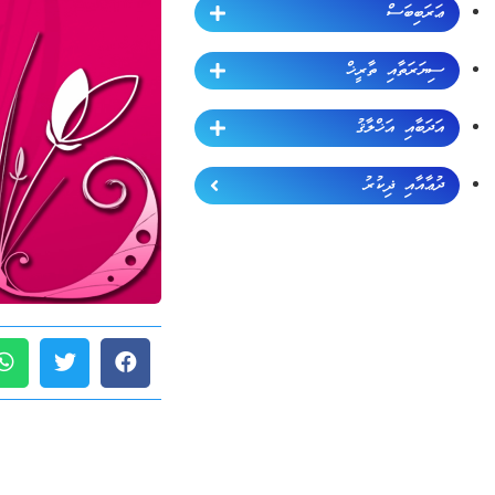
ޢަރަބިބަސް
ސިޔަރަތާއި ތާރީޚް
އަދަބާއި އަޚްލާޤު
ދުޢާއާއި ޛިކުރު