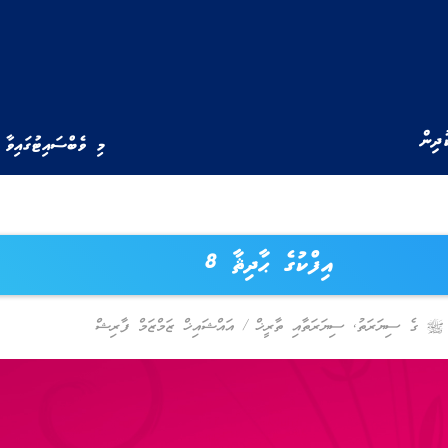
ުދިން
މި ވެބްސައިޓުގައިވާ 
އިފްކުގެ ޙާދިޘާ 8
ﷺ ގެ ސިޔަރަތު
,
ސިޔަރަތާއި ތާރީޚް
/
އައްޝައިޚް ޒަމްޒަމް ފާރިޝް