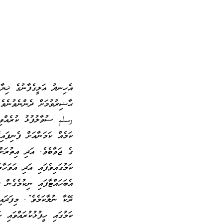
އެހިނދު އަލީގެފާނުގެ ޚިޔާ
ޙާޟިރުވުމަށް ދެންނެވުނެވ
وسلم ސުވާލުފުޅު ކުރެއްވި
ކަމެއް ކަމަނާއަށް ފެނިފަ
ގެ ޖަވާބެވެ. އަދި އިތުރަށް
ކަމުގައިވެފައި އަދި އަވަހާރ
އެބަހައްޓާފައި ނިކުމެގެން
ރޭކާ ނުލާކަމެވެ”. މިފަދައި
ކަމުގައި ހީފުޅުކުރައްވައި 