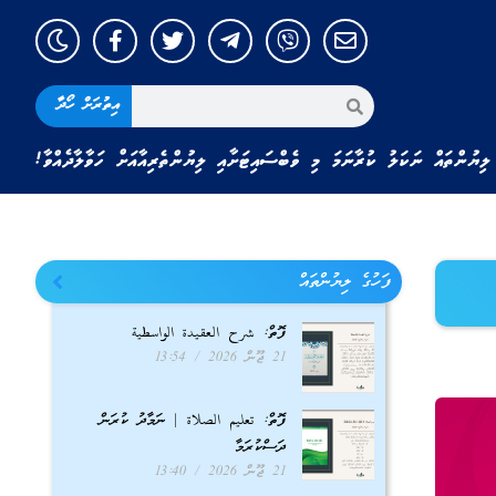
އިތުރަށް ހޯދާ
ލިޔުންތައް ނަކަލު ކުރާނަމަ މި ވެބްސައިޓަށާއި ލިޔުންތެރިއާއަށް ހަވާލާދެއްވާ!
ފަހުގެ ލިޔުންތައް
ފޮތް: شرح العقيدة الواسطية
21 ޖޫން 2026
13:54
ފޮތް: تعليم الصلاة | ނަމާދު ކުރަން
ދަސްކުރަމާ
21 ޖޫން 2026
13:40