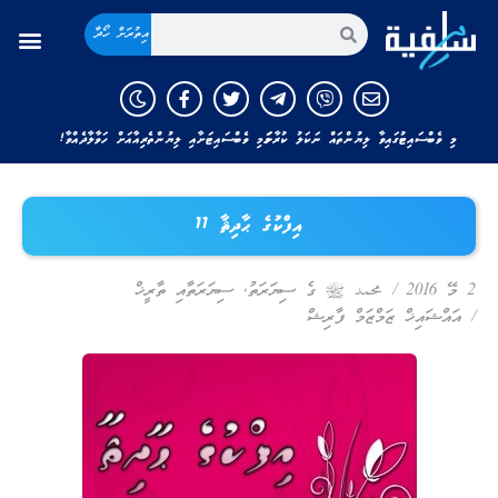
އިތުރަށް ހޯދާ
މި ވެބްސައިޓުގައިވާ ލިޔުންތައް ނަކަލު ކުރާނަމަ މި ވެބްސައިޓަށާއި ލިޔުންތެރިއާއަށް ހަވާލާދެއްވާ!
އިފްކުގެ ޙާދިޘާ 11
2 މޭ 2016
/
محمد ﷺ ގެ ސިޔަރަތު
,
ސިޔަރަތާއި ތާރީޚް
/
އައްޝައިޚް ޒަމްޒަމް ފާރިޝް