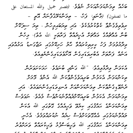
ބަހެއް ތިމަންކަމަނާއަކަށް ނެތެވެ. (فصبر جميل والله المستعان على
ما تصفون) (މާނައީ: ފަހެ، – ތިމަންކަލޭގެފާނަށް އޮތީ –
ރިވެތިވެގެންވާ ކެތްކުރުމެކެވެ. އަދި ތިޔަބައިމީހުން ، ތިޔަ ސިފަކޮށް
ބުނާ އެއްޗެއްގެ މައްޗަށް އެހީދެއްވާ ފަރާތަކީ اللَّه އެވެ). މިހެން
ވިދާޅުވުމަށް ފަހު ކީރިތިކުރައްވާ ޙާލު ހަށިކޮޅުގައި ރަޖާގަނޑު އަޅުއްވައި
އަނެއް ފަރާތަށް އެބުރިވަޑައިގެން އޮށޯވެވަޑައިގެންނެވިއެވެ.
އެކަމަނާ ވިދާޅުވިއެވެ: “ﷲ ގަންދީ ބުނަމެވެ. ހަމަކަށަވަރުން
ތިކަންކަމަނާ އެކަމުން ބަރީއަވެގެންވާކަން ﷲ އެންމެ މޮޅަށް
ދެނެވޮޑިގެންވާކަން ތިމަންކަމަނާއަށް އެނގިވަޑައިގެންނަވައެވެ. އަދި
ތިމަންކަމަނާ އެކަމުން ބަރީއަކޮށްދެއްވާނެކަންވެސް މެއެވެ. ނަމަވެސް
ތިމަންކަމަނާގެ ޙައްޤުގައި ކިޔެވޭ ޥަޙީއެއްގެ ގޮތުގައި ﷲ އެކަން
ލައްވާނެކަމުގައި އެއްގޮތަކަށްވެސް ހިޔެއް ނުކުރައްވަމެވެ. އެހެނީ
ތިމަންކަމަނާގެ ޙައްޤުގައި ﷲ ޥަޙީބަސްފުޅު ޥަޙީކުރައްވާ ވަރަށްވުރެ