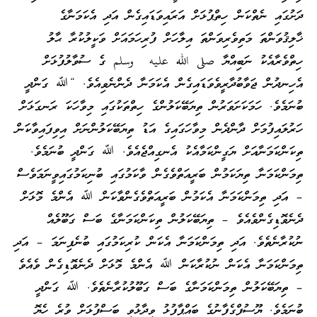
ދަށުގައި ނެތްކަން ހިތްޕުޅަށް އަރައިވަޑައިގެން އަދި އެކަމަނާގެ
ޚާލިޤުވަންތަ މަތިވެރިވަންތަ އިލާހަށް ފުރިހަމައަށް ވަކީލުކުރާ ޙާލު
ހިތްވެރާއެކު ނަބިއްޔާ صلى الله عليه وسلم ގެ ސުވާލުފުޅަށް
އެހިނދުން ޖަވާބުދާރީވެވަޑައިގެން އެކަމަނާ ދެންނެވިއެވެ. “ﷲ ގަންދީ
ބުނަމެވެ. ހަމަކަށަވަރުން ތިޔަބޭކަލުންގެ ހިތްތަކުގައި މިވާހަކަ ރަނގަޅަށް
ހަރުލައިފުމަށް ދާންދެން މިވާހަގައިގެ އަޑު ތިޔަބޭކަލުންނަށް އިވިފައިވާކަން
ތިކަންކަމަނާއަށް ޔަގީންކަމާއެކު އެނގިއްޖެއެވެ. ﷲ ގަންދީ ބުނަމެވެ.
ތިމަންކަމަނާ ތިޔަކަމުން ބަރީއަތްވެގެން ވާކަމުގައި ބުނިކަމުގައިވީނަމަވެސް
– އަދި ތިމަންކަމަނާ އެކަމުން ބަރީއަތްވެގެންވާކަން ﷲ އެންމެ މޮޅަށް
ދެނެވޮޑިގެންވެއެވެ – ތިޔަބޭކަލުން ތިކަންކަމަނާގެ ބަސް ގަބޫލެއް
ނުކުރާނެތެވެ. އަދި ތިމަންކަމަނާ އެކަން ކުރިކަމުގައި ބުނެފިނަމަ – އަދި
ތިމަންކަމަނާ އެކަން ނުކުރާކަން ﷲ އެންމެ މޮޅަށް ދެނެވޮޑިގެން ވެއެވެ
– ތިޔަބޭކަލުން ތިމަންކަމަނާގެ ބަސް ގަބޫލުކުރާނެތެވެ. ﷲ ގަންދީ
ބުނަމެވެ. ޔޫސުފްގެފާނުގެ ބައްޕާފުޅު ވިދާޅުވި ބަސްފުޅަށް ވުރެ ހެޔޮ