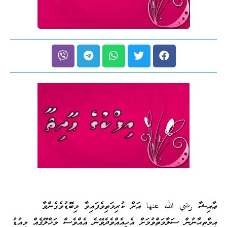
ޢާއިޝާ رضي الله عنها އަށް ކުރިމަތިވެފައިވާ މިބޮޑުވެގެންވާ
އިމްތިޙާނުން ސަލާމަތްވުމަށް އެހީއެއްވެދެވޭނެ އެއްވެސް މަޚްލޫޤެއް މިއުޑު