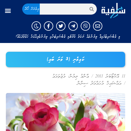
އިތުރަށް ހޯދާ
މި ވެބްސައިޓުގައިވާ ލިޔުންތައް ނަކަލު ކުރާނަމަ މި ވެބްސައިޓަށާއި ލިޔުންތެރިއާއަށް ހަވާލާދެއްވާ!
ކައިވެނި (3 ވަނަ ބައި)
11 އޮކްޓޯބަރު 2011
/
ޢާންމު ލިޔުން
,
މުޖުތަމަޢު
/
އައްޝައިޚް މުޙައްމަދު ސިނާން