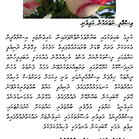
އިސްލާމީ ނަޒަރަކުން ކައިވެނި
ކުރީގެ ބައިތަކުގައި ބަޔާންވެގެންވާނޭފަދައިން، ކައިވެންޏަކީ އިސްލާމްދީން
އެކަމަކަށް ވަރަށް ބޮޑަށް ބާރުއަޅުއްވާފައިވާ ކަމެކެވެ. މިގޮތުން ދުނިޔެވީ
ޙަޔާތުގައި މީސްތަކުންނަށް އެންމެ މުހިއްމުވާނެ އެއްކަމަކީ އެބައިމީހުންގެ
ދަރިފަސްކޮޅު ހެޔޮގޮތުގައި ތަރުބިއްޔަތުކުރެވޭނެ މަގެއް ފެނުމެވެ. އެހެން
ދީންތަކާ ޚިލާފަށް އިސްލާމްދީނުގައި ވަނީ މިކަމަށް ވަރަށްވެސް މުހިއްމު
ޙައްދުތަކެއް ކަނޑައަޅުއްވާފައެވެ. ދުނިޔެވީ ޙަޔާތް ބާއްޖަވެރިކުރެވޭނެ
ގޮތަކީ ކޮބައިކަން ބަޔާންކޮށް ދެއްވާފައެވެ. އެގޮތުން އަޅުގަނޑުމެންގެ
ކައިވެނީގެ ޙަޔާތަކީ އުފާވެރި ބާއްޖަވެރި ޙަޔާތަކަށް ހެދުމަށްޓަކައި،
އިސްލާމްދީނުގެ މަތިވެރި އުޞޫލުތަކުގައި ކައިވެންޏަށް ދައްކަވާދެއްވާފައިވާ
ރިވެތި މަގަކީ ކޮބައިކަން އެނގުމަކީ މުހިއްމުކަމެކެވެ.