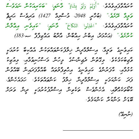
ކުރައްވާފައިވެއެވެ.
“أَوْلِمْ وَلَوْ بِشَاةٍ” މާނައީ: “ބަކަރިއަކުން ނަމަވެސް
ވަލީމާ ދޭށެވެ.”
(ބުޚާރީ 2048، މުސްލިމް 1427) އަދިވެސް ޙަދީޘް
ކުރައްވާފައިވެއެވެ.
“اعْلِنُوا النِّكَاحَ” މާނައީ: “ކައިވެނި އިޢްލާން
ކުރާށެވެ.”
(އަޙްމަދު، އިބްނު ޙިއްބާން. އާދާބު އައްޒިފާފް ޞ.183)
ކައިވެނީގެ ވަލީމާ، އިސްލާމްދީނާ ޚިލާފުކަންތައްތަކުން އެއްކިބާ ކުރުމަކީ
ވާޖިބުކަމެކެވެ. މިގޮތުން ދެޖިންސުގެ މީހުން މަސްހުނިވުމާއި، މިއުޒިކު
ކުޅުމާއި، ކާފަރުންގެ ކައިވެނީގެ އިޙްތިފާލުތައް ބާއްވާފަދައިން ބޭއްވުން
ފަދަ ކަންކަމަކީ އިސްލާމްދީނާ ޚިލާފު ކަންތައްތަކެވެ. ހަމައެހެންމެ،
ކާބޯތަކެއްޗާއި، އެހެންވެސް ތަކެތިން އިސްރާފުކުރުމަކީ ދީން ވަރަށް
ބޮޑަށް މަނާކުރާ ކަންކަމެވެ.
(ނުނިމޭ)
_________________________