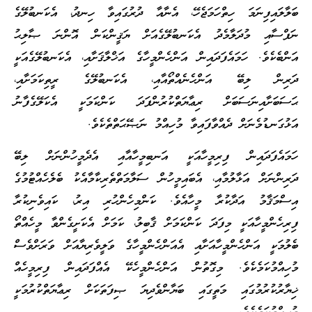
ބަލާލައިފިނަމަ ހިތްހަމަޖެހޭ، އެނާއާ ދުރުގައިވާ ހިނދު، އެކަނބުލޭގެ
ނަފްސާއި މުދަލާމެދު އެކަނބުލޭގެއަށް ޔަޤީންކަން އޮންނަ ޞާލިޙު
އަންބެކެވެ. ހަމައެފަދައިން އަންހެންމީހާގެ އަޚްލާޤަށާއި، އެކަނބުލޭގެއަކީ
ދަރިން ލިބޭ އަންހެނެއްތޯއާއި، އެކަނބުލޭގެ ރީތިކަމަށާއި،
ޙަސަބަށާއިނަސަބަށް ރިޢާޔަތްކުރުންފަދަ ކަންކަމަކީ އެކަލޭގެފާނު
އަޅުގަނޑުމެނަށް ދެއްވާފައިވާ މުހިއްމު ނަޞޭޙަތްތެކެވެ.
ހަމައެފަދައިން ފިރިމީހާއަކީ އަނބިމީހާއާއި އެދެމީހުންނަށް ލިބޭ
ދަރިންނަށް އަޅާލުމާއި، އެބައިމީހުން ސަލާމަތްތެރިކާމާއެކު ބެލެހެއްޓުމުގެ
އިސްމަޤާމު އަދާކުރާ މީހާއެވެ. ކަންމިހެންހުރި އިރު، ކައިވެނިކުރާ
ފިރިހެންމީހާއަކީ މިފަދަ ކަންކަމަށް ޤާބިލު، ކަމަށް އެކަށީގެންވާ މީހެއްތޯ
ބެލުމަކީ އަންހެންމީހާއަށާއި އެއަންހެންމީހާގެ ވަލީވެރިޔާއަށް ވަރަށްވެސް
މުހިއްމުކަމެކެވެ. މިގޮތުން އަންހެންމީހެކޭ އެއްފަދައިން ފިރިމީހެއް
ޚިޔާރުކުރުމުގައި މަތީގައި ބަޔާންވެދިޔަ ޞިފަތަކަށް ރިޢާޔަތްކުރުމަކީ