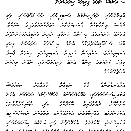
ހ. އަންބަކު ނުވަތަ ފިރިޔަކު ޚިޔާރުކުރުން:
އާއިލާއެއްގައި ދެމަފިރިންކުރެ އަނބިމީހާއަކީ ޚާއްޞަގޮތެއްގައި ވަކި
ޚާއްޞަ ޒިންމާތަކެއް އެކަނބަލުންނާ ޙަވާލުކުރައްވާފައިވާ ބައެކެވެ.
ގޭތެރޭގެ ކަންތައްތައް އިޞްލާޙް ކުރުމާއި، ދަރިން ތަރުބިއްޔަތުކުރުންފަދަ
ބުރަ މަސްޢޫލިއްޔަތްތަކުގެ އެންމެ އިސްމަޤާމު އަދާކުރާނެ މީހަކީ
އަނބިމީހާއެވެ. ކަންމިހެން ހުރިއިރު، އަނބިމީހާއަކީ މިކަމަށް ޤާބިލު،
މިފަދަ ކަންކަމުގެ ޒިންމާ އެންމެ ފުރިހަމަގޮތުގައި ނެގޭނެ މީހަކަށް
ވާންޖެހޭނެއެވެ.
އަޅުގަނޑުމެންގެ މާތް ނަބިއްޔާ މުޙައްމަދު ޞައްލަﷲ
ޢަލައހިވަސައްލަމައަކީ، ހެޔޮކަމެއްވާނަމަ އެކަލޭގެފާނުގެ އުއްމަތަށް އެކަން
ބަޔާންކޮށް ދެއްވާފައިވާ ބޭކަލެކެވެ. އަދި ނުބައިކަމެއްވާނަމަ
އެކަމުންދުރުވެ އެއްކިބާވުމަށް، އެކަލޭގެފާނުގެ އުއްމަތަށް ނަޞޭޙަތްތެރިވެ
ވަޑައިގެންނެވި ބޭކަލެކެވެ. އެކަލޭގެފާނު ވަނީ އަންބެއް ޚިޔާރުކުރުމުގައި