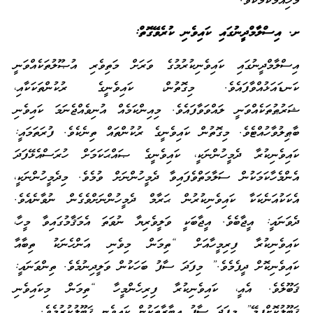
މުހިއްމުކަމެކެވެ.
ށ. އިސްލާމްދީނުގައި ކައިވެނި ކުރެވޭގޮތް:
އިސްލާމްދީނުގައި ކައިވެނިކުރުމުގެ ވަރަށް މަތިވެރި އުޞޫލުތަކެއްވަނީ
ކަނޑައަޅުއްވާފައެވެ. މިގޮތުން، ކައިވެނީގެ ރުކުންތަކަކާއި،
ޝަރުޠުތަކެއްވަނީ ލައްވަވާފައެވެ. މިއިންކަމެއް އުނިވެއްޖެނަމަ ކައިވެނި
ބާޠިލުވާހުއްޓެވެ. މިގޮތުން ކައިވެނީގެ ރުކުންތައް ތިނެކެވެ. ފުރަތަމައީ:
ކައިވެނިކުރާ ދެމީހުންނަކީ، ކައިވެނީގެ ޞައްޙަކަމަށް ހުރަސްއެޅޭފަދަ
އެންމެހާކަމަކުން ސަލާމަތްވެފައިވާ ދެމީހުންނަށް ވުމެވެ. މިދެމީހުންނަކީ،
އެކަކުއަނެކަކާ ކައިވެނިކުރުން ޙަރާމް ދެމީހުންނަށްވެގެން ނުވާނެއެވެ.
ދެވަނައީ: އީޖާބެވެ. އީޖާބަކީ ވަލީވެރިޔާ ނުވަތަ އެމަޤާމުގައިވާ މީހާ،
ކައިވެނިކުރާ ފިރިމީހާއަށް “ތިމަން މިވެނި އަންހެނަކު ތިބާއާ
ކައިވެނިކޮށް ދީފެމެވެ.” މިފަދަ ސާފު ބަހަކުން ވަލީދިނުމެވެ. ތިންވަނައީ:
ޤަބޫލެވެ. އެއީ، ކައިވެނިކުރާ ފިރިހެންމީހާ “ތިމަން މިކައިވެނި
ޤަބޫލުކޮށްފީމޭ” މިފަދަ ސާފު ޢިބާރާތަކުން ކައިވެނި ޤަބޫލުކުރުމެވެ.