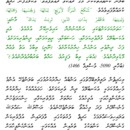
ބަލާނެ ކަންތައްތަކަކަށް މަގު ދައްކަވާ ދެއްވާފައެވެ. އެކަލޭގެފާނު ޙަދީޘް
ކުރައްވާފައިވެއެވެ.
“تُنْكَحُ الْمَرْأَةُ لأِرْبَعٍ: لِمَالِهَا، وَلِحَسَبِهَا، وَجَمَالِهَا،
وَلِدِينِهَا، فَاظْفَرْ بِذَاتِ الدِّينِ، تَرِبَتْ يَدَاكَ” މާނައީ:
“ހަތަރުކަމަކަށްޓަކައި އަންހެނުންނާ ކައިވެނިކޮށް އުޅެއެވެ. އެއީ
އެކަނބުލޭގެ މުދާވެރިކަމަށާއި، ޙަސަބަށާއި، ރީތިކަމަށާއި، ދީންވެރިކަމަށެވެ.
ފަހެ، ދީންވެރި އަންހެނާ ޚިޔާރުކުރާށެވެ. (ނޫނީ) ތިބާގެ އަތް ވެއްޔާ
މޮޑެވިދާނެއެވެ. (އެބަހީ ތިބާ ފަޤީރުވެ، ޙަޔާތް ބަރުބާދުވެދާނެއެވެ.)”
(ބުޚާރީ 5090، މުސްލިމް 1466)
މިޙަދީޘުން ދަލީލުލިބޭގޮތުގައި އަންބެއް ޚިޔާރުކުރުމުގައި ބަލަންޖެހޭ އެންމެ
މުހިއްމުކަމަކީ އެކަނބުލޭގެ ދީން ވެރިކަމަށެވެ. ހަމައެއާއެކު ޚިޔާރުކުރާ
އަންހެންމީހާއަކީ، އެމީހެއްގެ ޙަޔާތަށް އުފާވެރިކަމާއި ހިންހަމަޖެހުން
ގެނެސްދޭނެ ފަދަ މީހެއްތޯ ބަލަންޖެހޭނެއެވެ. ރަސޫލުﷲ ޞައްލަﷲ
ޢަލައިހިވަސައްލަމަގެ ޙަދީޘް ފުޅުތަކުގައި ވާފަދައިން، އުފާވެރިކަން
ގެނެސްދޭނެ ކަންތަކުގެ ތެރެއިން އެއްކަމަކީ، އެއަންހެންމީހާއަށް