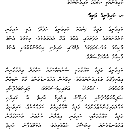
ކައިވެންޏަކީ ޞައްޙަ ކައިވެންޏެކެވެ.
ނ. ކައިވެނީގެ ވަލީމާ:
ކައިވެނީގެ ވަލީމާ (ނުވަތަ ކައިވެނީގެ ހަފްލާ) އަކީ، ކައިވެނި
ކުރެވުނުކަމުގެ އުފަލުގައި އެއްވެ އުޅޭ އެއްވުމެކެވެ. މިކަމުގެ އެންމެ
މުހިއްމު މަޤްޞަދުތަކުގެ ތެރޭގައި ކައިވެނި އިޢުލާނުކުރުމަކީ އެންމެ
މުހިއްމު އެއްމަޤްޞަދެވެ.
ކައިވެނީގެ ވަލީމާ ބޭއްވުމަކީ ސުންނަތްކަމެއް ކަމާމެދު ޢިލްމުވެރިން
އިއްތިފާޤްވެ ވަޑައިގަންނަވައެވެ. މިގޮތުން އަޅުގަނޑުމެންގެ މާތް ނަބިއްޔާ
މުޙައްމަދު ޞައްލަﷲ ޢަލައިހިވަސައްލަމަ، ޒައިނަބުގެފާނާއި
ޞަފިއްޔަތުގެފާނާއި މައިމޫނާ ބިންތިލް ޙާރިޘް އާ ކައިވެނި
ބައްލަވައިގެންނެވުމަށްފަހު ވަލީމާ ބޭއްވެވިއެވެ. ހަމައެހެންމެ، ކައިވެނީގެ
ވަލީމާ ބޭއްވުމަށާއި، ކައިވެނި އިޢްލާން ކުރުމަށް އެކަލޭގެފާނު
އަޅުގަނޑުމެނަށް އިރުޝާދު ދެއްވެވިއެވެ. އެކަލޭގެފާނު ޙަދީޘް