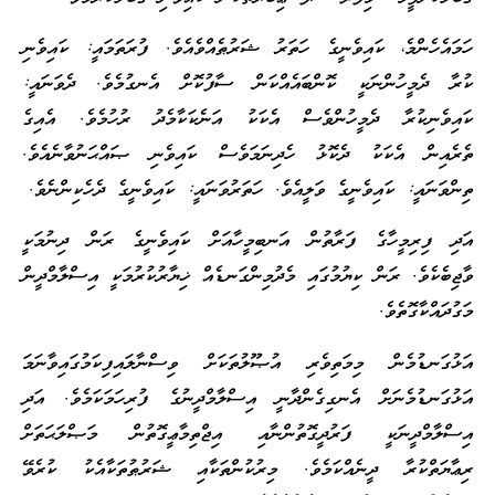
ހަމައެހެންމެ، ކައިވެނީގެ ހަތަރު ޝަރުޠެއްވެއެވެ. ފުރަތަމައީ: ކައިވެނި
ކުރާ ދެމީހުންނަކީ ކޮންބައެއްކަން ސާފުކޮށް އެނގުމެވެ. ދެވަނައީ:
ކައިވެނިކުރާ ދެމީހުންވެސް އެކަކު އަނެކަކާމެދު ރުހުމެވެ. އެއިގެ
ތެރެއިން އެކަކު ދެކޮޅު ހެދިނަމަވެސް ކައިވެނި ޞައްޙަނުވާނެއެވެ.
ތިންވަނައީ: ކައިވެނީގެ ވަލީއެވެ. ހަތަރުވަނައީ: ކައިވެނީގެ ދެހެކިންނެވެ.
އަދި ފިރިމީހާގެ ފަރާތުން އަނބިމީހާއަށް ކައިވެނީގެ ރަން ދިނުމަކީ
ވާޖިބެކެވެ. ރަން ކިޔުމުގައި މެދުމިންގަނޑެއް ޚިޔާރުކުރުމަކީ އިސްލާމްދީން
މަގުދައްކާގޮތެވެ.
އަޅުގަނޑުމެން މިމަތިވެރި އުޞޫލުތަކަށް ވިސްނާލައިފިކަމުގައިވާނަމަ
އަޅުގަނޑުމެނަށް އެނގިގެންދާނީ އިސްލާމްދީނުގެ ފުރިހަމަކަމެވެ. އަދި
އިސްލާމްދީނަކީ ފަރުދީގޮތުންނާއި އިޖްތިމާޢީގޮތުން މަޞްލަޙަތަށް
ރިޢާޔަތްކުރާ ދީނެއްކަމެވެ. މިރުކުންތަކާއި ޝަރުޠުތަކާއެކު ކުރެވޭ