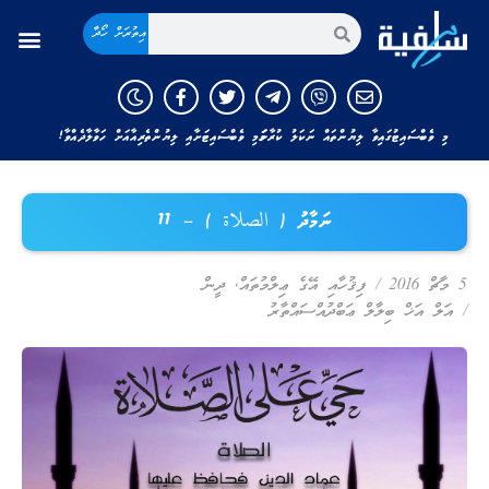
އިތުރަށް ހޯދާ
މި ވެބްސައިޓުގައިވާ ލިޔުންތައް ނަކަލު ކުރާނަމަ މި ވެބްސައިޓަށާއި ލިޔުންތެރިއާއަށް ހަވާލާދެއްވާ!
ނަމާދު ( الصلاة ) – 11
5 މާޗް 2016
/
ފިޤުހާއި އޭގެ ޢިލްމުތައް
,
ދީން
/
އަލް އަޚް ބިލާލް ޢަބްދުއްސައްތާރު