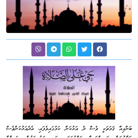
ބަންގިއާ ޤަމަތަކީ ވެސް ދެ އަޅުކަން ކަމުގައިވެފައި، އެދެއަޅުކަންވެސް