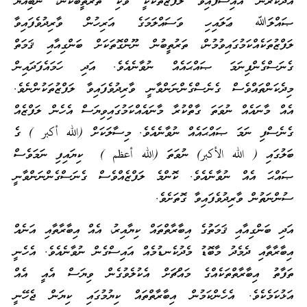
އަދާކުރަން އައިސްފައިވާ ލަފްޒުތަކަކީ ވަކި ތަރުތީބަކުން، ނަބިއްޔާ
ޞައްލަﷲ ޢަލައިހި ވަސައްލަމަގެ އަރިހުން ވާރިދުވެފައިވާ
ލަފްޒުތަކެއްކަމުގައިވުމުން، ތަރުތީބުން ނޫންގޮތަކަށް ބަންގިއާއި ޤަމަތް
ގެނަސްގެންފިނަމަ ޞައްޙައެއް ނުވާނެއެވެ. އަދި ހަމައެފަދައިން
މިދެކަންތައްވެސް ގެނެސްގެންނަންވާނީ ވާރިދުވެފައިވާ ލަފްޒުތަކުންނެވެ.
އެއް މާނައެއް ނުވަތަ ގާތްކުރާ މާނައެއްކަމުގައިވިޔަސް އެހެން ލަފްޒެއް
ގެނެސްފި ނަމަ ޞައްޙައެއް ނުވާނެއެވެ. މިސާލަކަށް (الله أكبر ) ގެ
ބަލުގައި ( الله الأكبر) ނުވަތަ (الله أعظم ) ކިޔައިފި ނަމަވެސް
ޞައްޙަ އެއް ނުވާނެއެވެ. ކޮންމެ ލަފްޒެއްވެސް ގެނަސްގެންނަންވާނީ
ސުންނަތުން ވާރިދުވެފައިވާ ގޮތަށެވެ.
އަދި ބަންގިއާއި ޤަމަތުގެ އިބާރާތްތައް ކިޔާއިރު، އެއް އިބާރާތާއި އަނެއް
އިބާރާތާއި ދެމެދު މާބޮޑު މެދުކެނޑުމެއް އައިސްގެން ނުވާނެއެވެ. އެހެނީ
ތަފާތު އިބާރާތްތަކެއްގެ މައްޗަށް އެކުލެވުގެން ވިޔަސް އެއީ އެއް
އަޅުކަމެކެވެ. އެހެންކަމުން އިބާރާތްތައް ކިޔުމުގައި ކިޔަން ޖެހޭނީ