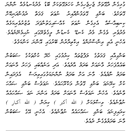
ގުޅިގެން ދާގޮތަށް ޖެހިޖެހިގެން ކަހަލަގޮތަކަށް ބޮޑު މެދުކެނޑުމެއް ނާންނަ
ގޮތަށެވެ. ބަންގި ގޮވަމުންދާއިރު ނުވަތަ ޤަމަތް ދެމުންދަނިކޮށް
ކިނބިއްސެއް އެޅިގެން ނުވަތަ ކެއްސައިގަތުންފަދަ ޢުޒުރުވެރިކަމެއް
މެދުވެރި ވެގެން މެދު ކެނޑޭ ކެނޑުން މީގެތެރޭގައި ނުހިމެނޭނެއެވެ.
އެހެނީ އެއީ އިންސާނުންގެ އިކްތިޔާރުން ބޭރުގައި އޮންނަ ކަންކަމެވެ.
ބަންގިއާއި ޤަމަތުގެ ލަފްޒުތައް ކިޔުމުގައި ހެދޭ ކުށްތަކުގެ ސަބަބުން
ބައެއްފަހަރު މާނައަށް ބަދަލު އާދެއެވެ. އަދި އަނެއްބައި ފަހަރު މާނައަށް
ބަދަލު ނާދެއެވެ. މާނަ އަށް ބަދަލު ނާންނަކަމުގައިވިޔަސް އެފަދައިން
ކުށް ކިޔޭނަމަ ބަންގި ގޮވުން މަކްރޫހައެވެ. ނަމަވެސް ބަންގި ޞައްޙަ
ވާނެއެވެ. އެހެން ނަމަވެސް މާނައަށް ބަދަލު އަންނަ ނަމަ ޞައްޙައެއް
ނުވާނެއެވެ. މިސާލަކަށް ( الله أكبر ) ކިޔަން ( الله أكبار )
ކިޔައިފިނަމަ ބަންގި ޞައްޙައެއް ނުވާނެއެވެ. އެހެނީ އޭގެ ސަބަބުން
މާނަ ބަދަލުވެގެން ދެއެވެ.