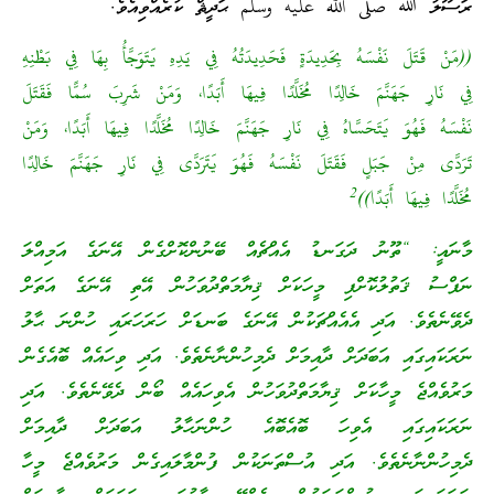
ރަސޫލު ﷲ صلى الله عليه وسلم ޙަދީޘް ކުރެއްވިއެވެ.
((مَنْ قَتَلَ نَفْسَهُ بِحَدِيدَةٍ فَحَدِيدَتُهُ فِي يَدِهِ يَتَوَجَّأُ بِهَا فِي بَطْنِهِ
فِي نَارِ جَهَنَّمَ خَالِدًا مُخَلَّدًا فِيهَا أَبَدًا، وَمَنْ شَرِبَ سُمًّا فَقَتَلَ
نَفْسَهُ فَهُوَ يَتَحَسَّاهُ فِي نَارِ جَهَنَّمَ خَالِدًا مُخَلَّدًا فِيهَا أَبَدًا، وَمَنْ
تَرَدَّى مِنْ جَبَلٍ فَقَتَلَ نَفْسَهُ فَهُوَ يَتَرَدَّى فِي نَارِ جَهَنَّمَ خَالِدًا
2
مُخَلَّدًا فِيهَا أَبَدًا))
މާނައީ: “ތޫނު ދަގަނޑު އެއްޗެއް ބޭނުންކޮށްގެން އޭނަގެ އަމިއްލަ
ނަފްސު ޤަތުލުކޮށްފި މީހަކަށް ޤިޔާމަތްދުވަހުން އޭތި އޭނަގެ އަތަށް
ދެވޭނެތެވެ. އަދި އެއެއްޗަކުން އޭނަގެ ބަނޑަށް ހަރަހަރައި ހުންނަ ޙާލު
ނަރަކައިގައި އަބަދަށް ދާއިމަށް ދެމިހުންނާނެތެވެ. އަދި ވިހައެއް ބޮއެގެން
މަރުވެއްޖެ މީހާކަށް ޤިޔާމަތްދުވަހުން އެވިހައެއް ބޯން ދެވޭނެތެވެ. އަދި
ނަރަކައިގައި އެވިހަ ބޮއެބޮއެ ހުންނަހާލު އަބަދަށް ދާއިމަށް
ދެމިހުންނާނެތެވެ. އަދި އުސްތަނަކުން ފުންމާލައިގެން މަރުވެއްޖެ މީހާ