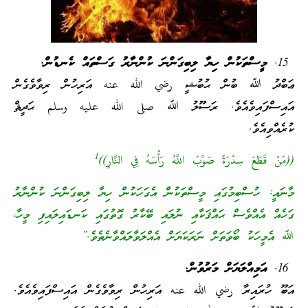
މީސްތަކުން ހިޔާ ލިބިގަންނަ ކުންނާރު ގަސްތައް ކެނޑުން.
ޢަބްދު ﷲ ބުން ޙުބުޝީ رضي الله عنه އަރިހުން ރިވާވެގެން
އައިސްފައިވެއެވެ. ރަސޫލު ﷲ صلى الله عليه وسلم ޙަދީޘް
ކުރެއްވިއެވެ.
1
((مَنْ قَطَعَ سِدْرَةً صَوَّبَ اللَّهُ رَأْسَهُ فِي النَّارِ))
މާނައީ: ހުސްބިމުގައި މީސްތަކުން އެގަހަކުން ހިޔާ ލިބިގަންނަ ކުންނާރު
ގަހެއް އެއްވެސް ޙައްޤަކާއި ނުލައި ބޭކާރު ގޮތުގައި ކަނޑައިލައިފި މީހާ،
ﷲ އެމީހަކު ބޯވަތަށް ނަރަކަޔަށް އެއްލަވާލައްވާނެތެވެ.”
އަމިއްލަޔަށް މަރުވުން.
އަބޫ ހުރައިރާ رضي الله عنه އަރިހުން ރިވާވެގެން އައިސްފައިވެއެވެ.