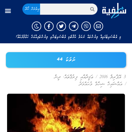
އިތުރަށް ހޯދާ
މި ވެބްސައިޓުގައިވާ ލިޔުންތައް ނަކަލު ކުރާނަމަ މި ވެބްސައިޓަށާއި ލިޔުންތެރިއާއަށް ހަވާލާދެއްވާ!
ނަރަކަ 44
3 އޭޕްރިލް 2016
/
ޢަޤީދާއާއި ފިރުޤާތައް
,
ދީން
/
އައްޝައިޚް ޝިހާމް މުޙައްމަދު