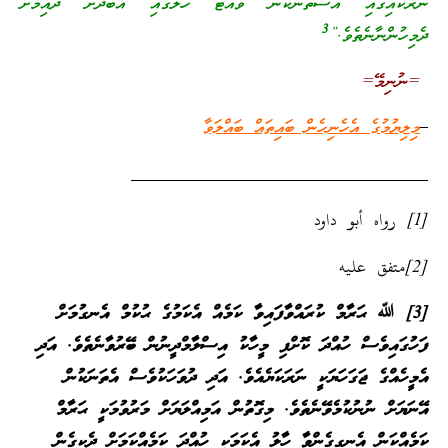
ނަރަކައިގައި އުސްތަނަކުން ވެއްޓޭ ހާލުގައި އަބަދަށް ދާއިމަށް
3
ދެމިހުންނާނެތެވެ.”
=ނުނިމޭ=
މިލިޔުމުގެ އެހެނިހެން ބައިތައް ބައްލަވާ
[1] رواه أبو داود
[2]متفق عليه
[
3
]
ﷲ ޙަރާމް ކުރައްވާފައިވާ ކަމެއް އެކަމުގެ ޙުކުމް އެނގުމަށް
ފަހުގައިވެސް ހުއްދަ ކޮށްފި މީހާކު އިސްލާމްދީނުން ބޭރުވާނެތެވެ. އަދި
އެމީހެއްގެ ޖަގަހަޔަކީ ނަރަކަޔެއެވެ. އަދި ދުވަހަކުވެސް އެތަނަކުން
އޭނަޔަށް ނުނުކުމެވޭނެތެވެ. މިގޮތުން އަމިއްލަޔަށް މަރުވުމަކީ ޙަރާމް
ކަމެއްކަން އެނގިގެންވާ ހާލު އެކަމަކީ ހުއްދަ ކަމެއްކަމަށް ދެކިގެން