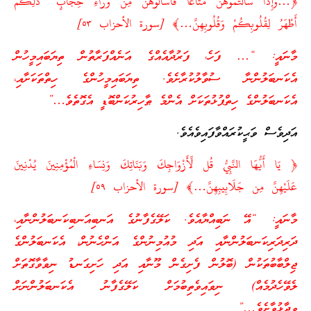
﴿…وَإِذَا سَأَلْتُمُوهُنَّ مَتَاعًا فَاسْأَلُوهُنَّ مِن وَرَاءِ حِجَابٍ ۚ ذَٰلِكُمْ
أَطْهَرُ لِقُلُوبِكُمْ وَقُلُوبِهِنَّ…﴾ [سورة الأحزاب ٥٣]
މާނައީ: “… ފަހެ، ފަރުދާއެއްގެ އަނެއްފަރާތުން ތިޔަބައިމީހުން
އެކަނބަލުންނާ ސުވާލުކުރާށެވެ. ތިޔަބައިމީހުންގެ ހިތްތަކަށާއި،
އެކަނބަލުންގެ ހިތްޕުޅުތަކަށް އެންމެ ޠާހިރުކަންބޮޑީ އެގޮތެވެ…”
އަދިވެސް ވަޙީކުރައްވާފައިވެއެވެ.
﴿ يَا أَيُّهَا النَّبِيُّ قُل لِّأَزْوَاجِكَ وَبَنَاتِكَ وَنِسَاءِ الْمُؤْمِنِينَ يُدْنِينَ
عَلَيْهِنَّ مِن جَلَابِيبِهِنَّ…﴾ [سورة الأحزاب ٥٩]
މާނައީ: “އޭ ނަބިއްޔާއެވެ. ކަލޭގެފާނުގެ އަނބިއަނބިކަނބަލުންނާއި،
ދަރިދަރިކަނބަލުންނާއި އަދި މުއުމިނުންގެ އަންހެނުން، އެކަނބަލުންގެ
ޖިލްބާބުތަކުން (ބޮލުން ފެށިގެން މޫނާއި އަދި ހަށިގަނޑު ނިވާވާގޮތަށް
ލެވޭހެދުމެއް) ނިވައިވެތިބުމަށް ކަލޭގެފާނު އެކަނބަލުންނަށް
ވިދާޅުވާށެވެ…”