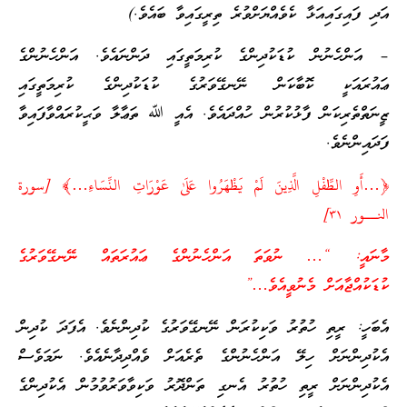
އަދި ފައިގައިއަޅާ ކެވެއްޔަށްވުރެ ތިރީގައިވާ ބައެވެ.)
– އަންހެނުން ކުޑަކުދިންގެ ކުރިމަތީގައި ދަންނައެވެ. އަންހެނުންގެ
ޢައުރައަކީ ކޮބާކަން ނޭނގޭވަރުގެ ކުޑަކުދިންގެ ކުރިމަތީގައި
ޒީނަތްތެރިކަން ފާޅުކުރުން ހުއްދައެވެ. އެއީ ﷲ ތަޢާލާ ވަޙީކުރައްވާފައިވާ
ފަދައިންނެވެ.
﴿…أَوِ الطِّفْلِ الَّذِينَ لَمْ يَظْهَرُوا عَلَىٰ عَوْرَاتِ النِّسَاءِ…﴾ [سورة
النــور ٣١]
މާނައީ: “… ނުވަތަ އަންހެނުންގެ ޢައުރަތައް ނޭނގޭވަރުގެ
ކުޑަކުއްޖާއަށް މެނުވީއެވެ…”
އެބަހީ: ރީތި ހުތުރު ވަކިކުރަން ނޭނގޭވަރުގެ ކުދިންނެވެ. އެފަދަ ކުދިން
އެކުދިންނަށް ހިލޭ އަންހެނުންގެ ތެރެއަށް ވެއްދިދާނެއެވެ. ނަމަވެސް
އެކުދިންނަށް ރީތި ހުތުރު އެނގި ތަންދޮރު ވަކިވާވަރުވުމުން އެކުދިންގެ