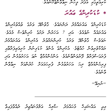
ކުރިމަތީގައި އެފަދަ މީހުން ނިވާވާންޖެހޭނެއެވެ.
* ކުޑަކުދިންގެ ޢައުރަ
ކުޑަކުދިންގެ ޢައުރައާމެދު ދަންނައެވެ. ގާތުންދޭ ވަރުގެ ތުއްތުކުދިންގެ
ޢައުރައެއް ނުވެއެވެ. އަދި 7 އަހަރުން ދަށުގެ ކުދިންވެސް މެއެވެ.
ނަމަވެސް ގާތުންދޭ ވަރުގެ ކުދިންނަށްވުރެ އެކުދިންގެ ޢައުރައާމެދު
ރައްކާތެރިވުން ހުއްޓެވެ. އެކުދިންގެ އެންމެ ކުޑަމިނުން ކުރިމަތިފަރާތާއި
ފުރަގަސްފަރާތް ފޮރުވަންވާނެއެވެ. އަންހެންކުއްޖާ ނުވަ އަހަރުވުމުން އަދި
ފިރިހެންކުއްޖާ ދިހަ އަހަރުވުމުން ފުރިހަމައަށް ހެދުންއަޅާ ނިވާވާން
ވާނެއެވެ.
=ނުނިމޭ=
________________________________
މިއީ އައްޝައިޚް މުޙައްމަދު ޞާލިޙް އަލްމުނައްޖިދު ދެއްވާފައިވާ