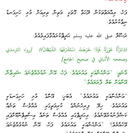
ފަހެ، މިއާޔަތްތަކުން ދޭހަވާ ގޮތަކީ މަތިން ތިރިއަށް މުޅި ހަށިގަނޑު
ނިވާކުރުމެވެ.
ރަސޫލާ
صلى الله عليه وسلم
ޙަދީޘްކުރައްވާފައިވެއެވެ.
((المرْأَةُ عَوْرَةٌ، فَإِذَا خَرَجَتْ اسْتَشْرَفَهَا الشَّيْطَانُ)) [رواه الترمذي
وصححه الألباني في صحيح الجامع]
މާނައީ: “އަންހެނާއަކީ ޢައުރައެވެ. ފަހެ، އޭނާ ނުކުމެއްޖެނަމަ ޝައިޠާނާ
އޭނާއަށް ބަލާ ފާރަލައެވެ.”
“އަންހެނާއަކީ ޢައުރައެވެ.” އެބަހީ: އޭނާގެ މުޅި ހަށިގަނޑަކީ
ޢައުރައެވެ. ހިލޭ ފިރިހެނުންގެ ކުރިމަތީގައި އެއްވެސް ތަނެއް
ކަޝްފުނުކުރެވޭނެއެވެ. މިޙަދީޘްގައި އެއްވެސް ތަނެއް އިސްތިޘްނާކޮށްފައި
ވޭހެއްޔެވެ؟ “އަންހެނާއަކީ ޢައުރައެވެ. ފަހެ، އޭނާ ނުކުމެއްޖެނަމަ