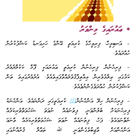
* ޢައުރައިގެ މިންވަރު
– އަނބިމީހާ، ފިރިމީހާގެ ކުރިމަތީ އޭނާގެ ހަށިގަނޑު ކަޝްފުކުރުން
ހުއްދައެވެ.
– ފިރިހެނުން ފިރިހެނުން ކުރިމަތީ ޢައުރައަކީ ފޫޅާ ކަކުލާދެމެދު
ކަމުގައި ޢިލްމުވެރިން އިއްތިފާޤުވެލައްވާފައިވެއެވެ. އެދެމެދުގައިވަ ތަން
ކަޝްފުކުރުން ހުއްދަވެގެންނުވެއެވެ.
– ފިރިހެނުން ހިލޭ އަންހެނުން
[1]
ކުރިމަތީގައި ދަންނައެވެ. އަންހެނަކު
ފިރިހެނަކަށް ބެލުންވަނީ ފިތުނައެއް ނުވަތަ ޝަހުވަތްތެރިކަމެއް
ނެތްނަމައެވެ. ފަހެ، ފިތުނައެއް ނުވަތަ ޝަހުވަތްތެރިކަމެއް ވާނަމަ
އަންހެނާއަށް ވާޖިބުވެގެންވަނީ ﷲ ތަޢާލާ ޤުރުއާނުގައި