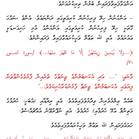
އަންގަވާފައިވާފަދައިން ބެލުން ތިރިކުރުމަށެވެ.
– އަންހެނުން ހިލޭ ފިރިހެނުން ކުރިމަތީގައި ދަންނައެވެ. އެންމެ ޞައްޙަ
ގޮތަކީ ހިލޭ ފިރިހެނުން ކުރިމަތީގައި އަންހެނާގެ މުޅި ހަށިގަނޑަކީ
ޢައުރައެވެ. އެއީ ﷲ ތަޢާލާ ވަޙީކުރައްވާފައިވާ ފަދައިންނެވެ.
﴿…وَلَا يُبْدِينَ زِينَتَهُنَّ إِلَّا مَا ظَهَرَ مِنْهَا…﴾ [سورة النــور
٣١]
މާނައީ: “… އަދި އެކަނބަލުންގެ ޒީނަތުގެ ތެރެއިން ފާޅުވެގެންވާތަން
ފިޔަވައި އެކަނބަލުންގެ ޒީނަތް ފާޅުނުކުރާހުށިކަމެވެ…”
ބައެއް ޢިލްމުވެރިން ވިދާޅުވެފައިވެއެވެ. އެއީ ރިދާއާއި (އެބަހީ: ހެދުމުގެ
މަތިންލާ އުޅޭ ހެދުމާއި) ހެދުމެވެ. އެއީ ނުފޮރުވޭނެ އެއްޗެއްސެވެ.
ހަމައެފަދައިން ﷲ ތަޢާލާ ވަޙީކުރައްވާފައިވެއެވެ.