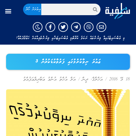
އިތުރަށް ހޯދާ
މި ވެބްސައިޓުގައިވާ ލިޔުންތައް ނަކަލު ކުރާނަމަ މި ވެބްސައިޓަށާއި ލިޔުންތެރިއާއަށް ހަވާލާދެއްވާ!
ޢައުރަ ނިވާކުރުމުގައި ފަރުވާކުޑަކުރުން 3
18 މޭ 2016
/
އަޚްލާޤް
,
ދީން
/
އަލް އުޚްތު އުންމު ޢަބްދިލްޢަފުއްވު