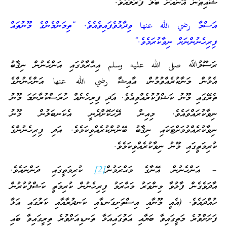
ޝައިޠާނާ އޭނާއަށް ބަލާ ފާރަލައެވެ.”
އަސްމާ رضي الله عنها ވިދާޅުވެފައިވެއެވެ. “ތިމަންމެންގެ މޫނުތައް
ފިރިހެނުންނަށް ނިވާކުރަމެވެ.”
ރަސޫލުﷲ
صلى الله عليه وسلم
އިޙްރާމުގައި އަންހެނުން ނިޤާބު
އެޅުން މަނާކުރެއްވުމުން، ޢާއިޝާ رضي الله عنها އަންހެނުންގެ
ތެރޭގައި މޫނު ކަޝްފުކުރެއްވިއެވެ. އަދި ފިރިހެނެއް ހުރަސްކުރާނަމަ މޫނު
ނިވާކުރައްވައެވެ. މިއިން ދޭހަކޮށްދެނީ އެކަނބަލުން މޫނު
ނިވާކުރެއްވުމަށްޓަކައި ނިޤާބު ބޭނުންކުރެއްވިކަމެވެ. އަދި ފިރިހެނުންގެ
ކުރިމަތީގައި މޫނު ނިވާކުރެއްވިކަމެވެ.
– އަންހެނުން އޭނާގެ މަޙްރަމުން
[2]
ކުރިމަތީގައި ދަންނައެވެ.
އާދަވެގެން ފާޅުވާ މިންވަރު މަޙްރަމު ފިރިހެނުން ކުރިމަތީ ކަޝްފުކުރުން
ހުއްދައެވެ. (އެއީ މޫނާއި އިސްތަށިގަނޑާއި ކަނދުރާއާއި ކަރުގައި އަޅާ
ފަށަށްވުރެ މަތީގައިވާ ބަޔާއި އަތުގައިއަޅާ ތަނޑިއަށްވުރެ ތިރީގައިވާ ބައި