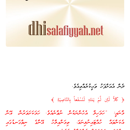
ދެން އެއަށްފަހު ވަޙީކުރެއްވިއެވެ.
﴿ كَلاَّ لَئِن لَّمْ يَنتَهِ لَنَسْفَعاً بِالنَّاصِيَةِ ﴾
މާނައީ: “ހަމަހިލާ އެހެންނަކުން ނުވާނެއެވެ. ހަމަކަށަވަރުން، އޭނާ
އެކަންތައް ހުއްޓައިނުލިނަމަ، ތިމަންއިލާހު އޭނާގެ ނިތްގަނޑުގައި