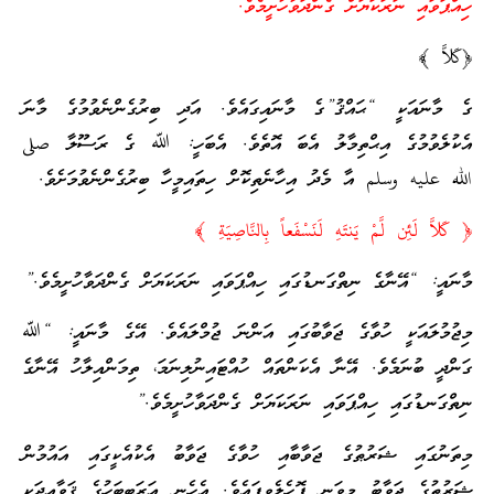
ހިއްޕަވައި ނަރަކަޔަށް ގެންދަވާހުށީމެވެ.”
﴿كَلاَّ ﴾
ގެ މާނައަކީ “ޙައްޤު”ގެ މާނައިގައެވެ. އަދި ބިރުގެންނެވުމުގެ މާނަ
އެކުލެވުމުގެ އިޙްތިމާލު އެބަ އޮތެވެ. އެބަހީ: ﷲ ގެ ރަސޫލާ صلى
الله عليه وسلم އާ މެދު އިހާނެތިކޮށް ހިތައިމީހާ ބިރުގެންނެވުމަށެވެ.
﴿ كَلاَّ لَئِن لَّمْ يَنتَهِ لَنَسْفَعاً بِالنَّاصِيَةِ ﴾
މާނައީ: “އޭނާގެ ނިތްގަނޑުގައި ހިއްޕަވައި ނަރަކަޔަށް ގެންދަވާހުށީމެވެ.”
މިޖުމުލައަކީ ހުވާގެ ޖަވާބުގައި އަންނަ ޖުމްލައެވެ. އޭގެ މާނައީ: “ﷲ
ގަންދީ ބުނަމެވެ. އޭނާ އެކަންތައް ހުއްޓައިނުލިނަމަ، ތިމަންއިލާހު އޭނާގެ
ނިތްގަނޑުގައި ހިއްޕަވައި ނަރަކަޔަށް ގެންދަވާހުށީމެވެ.”
މިތަނުގައި ޝަރުޠުގެ ޖަވާބާއި ހުވާގެ ޖަވާބު އެކުއެކީގައި އައުމުން
ޝަރުޠުގެ ޖަވާބު މިވަނީ ފޮހެލެވިފައެވެ. އެހެނީ ޢަރަބިބަހުގެ ޤަވާޢިދަކީ