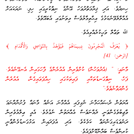
ހިނދެވެ. އަދި ޤިޔާމަތްދުވަހު އޭނާގެ ނިތްކުރީގައި ހިފި، ނަރަކައަށް
އެއްލާލެވޭނެކަމުގެ އިޙްތިމާލުވެސް މިތަނުގައި އެބައޮތެވެ.
ﷲ ތަޢާލާ ވަޙީކުރެއްވިއެވެ.
﴿ يُعْرَفُ الْمُجْرِمُونَ بِسِيمَاهُمْ فَيُؤْخَذُ بِالنَّوَاصِي وَالْأَقْدَامِ ﴾
[الرحمن: 41]
މާނައީ: ” (އެދުވަހުން) ކުށްވެރިން އެއުރެންގެ ފާހަގައިން އެނގޭނެއެވެ.
ފަހެ، ނިތްގަނޑުތަކާއި ފައިތަކުގައި ހިއްޕަވައިގެން، އެއުރެން
ގެންދަވާނެތެވެ.”
އާޔަތުން ދެޞައްޙަމާނަ ނެގިފައި އެއްމާނަ އަނެއް މާނައާ ފުށުނާރާނަމަ
ވާޖިބުވެގެންވަނީ ދެމާނަވެސް އެއާޔަތުން ނެގުމެވެ. އެއީ ޢިލްމުވެރިން
ދަނެވަޑައިގަންނަވާ ކަމެކެވެ. އަދި އެފަދައިން އަޅުގަނޑުމެންވާނީ
ކުރިންވެސް ބަޔާންކޮށްފައެވެ.