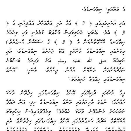
ގެ މުރާދަކީ: ނިތްގަނޑެވެ.
އަދި އެކަލިމައިގައި ﴿ ال ﴾ އެވާ އަކީ އަލްޢަހްދު އައްޛިހްނީ ގެ ﴿
ال ﴾ އެވެ. (އެބަހީ: އެކަލިމައިން މުޚާޠަބު ކުރެވެނީ ވަކި މީހެއްގެ
ނިތްގަނޑާ ބެހޭގޮތުންކަން އެ ﴿ ال ﴾ ގެ ސަބަބުން އެނގެއެވެ.)
މިތަނުގައި ނިތްގަނޑުގެ މުރާދަކީ އަބޫ ޖަހުލުގެ ނިތްގަނޑެވެ. އެއީ
ނަބިއްޔާ صلى الله عليه وسلم އަށް ވަޢީދުގެ ބަސްބުނެ
ނަމާދުކުރުމަށް މަނާކޮށް އުޅުނު މީހާއެވެ. އެބަހީ: “އޭނާގެ
ނިތްގަނޑުގައި ހިއްޕަވާ ހުށީމުއެވެ.”
މީގެ މުރާދަކީ ދުނިޔޭގައި އޭނާގެ ނިތްގަނޑުގައި ހިފެވޭނެ ވާހަކަ
ހެއްޔެވެ؟ ނުވަތަ އާޚިރަތުގައި އޭނާގެ ނިތްގަނޑުގާ ހިފި، އޭނާ ދަމާފާ
ނަރަކައަށް ގެންދެވޭނެ ވާހަކަ ހެއްޔެވެ؟ މިދެގޮތުގައިވެސް އިޙްތިމާލު
އެބައޮތެވެ. ބަދުރު ހަނގުރާމާގައި އޭނާގެ ނިތްގަނޑުގައި ހިފެވުނެވެ. އެއީ
މުޝްރިކުންގެ ތެރެއިން ޤަތުލުކުރެވުނު މީހުންނާއެކު ޤަތުލުކުރެވުނު