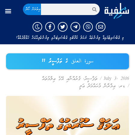
އިތުރަށް ހޯދާ
ޢިލްމުވެރިންގެ ފަތުވާ
މި ވެބްސައިޓުގައިވާ ލިޔުންތައް ނަކަލު ކުރާނަމަ މި ވެބްސައިޓަށާއި ލިޔުންތެރިއާއަށް ހަވާލާދެއްވާ!
سورة العلق ގެ ތަފްސީރު 11
July 3, 2016
/
ތަފްސީރު
,
ޤުރުއާނާއި އޭގެ ޢިލްމުތައް
/
ޑރ. ޢިމްރާން މުޙައްމަދު ޢަލީ