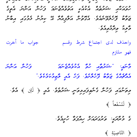
ހުވައަކާއި ޝަރުޠެއް އެކުއެކީ އަތުވެއްޖެނަމަ ފަހުން އަންނަ އެތީގެ
ޖަވާބު ފޮހެލެވޭނެއެވެ. އެގޮތުން އަލްފިއްޔާ އޭ ކިޔުނު ޅެމުގައި އިބްނު
މާލިކު ވިދާޅުވިއެވެ.
واحذف لدى اجتماع شرط وقسم جواب ما أخرت
فهو ملتزم
މާނައީ: “ޝަރުޠާއި ހުވާ އެކުވެއްޖެނަމަ ފަހުން އަންނަ
އެއްޗެއްގެ ޖަވާބު ފޮހެލާށެވެ. ފަހެ އެއީ ލާޒިމުކަމެކެވެ.”
މިތަނުގައި ފަހުން ގެނެވިފައިމިވަނީ ޝަރުޠެވެ. އެއީ ﴿ لَئِن ﴾ އެވެ.
﴿ لَنَسْفَعاً ﴾
ގެ މުރާދަކީ: ވަރުގަދައަށް ހިއްޕަވާ ހުށީމެވެ.
﴿ النَّاصِيَةِ ﴾