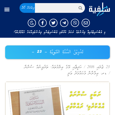
އިތުރަށް ހޯދާ
މި ވެބްސައިޓުގައިވާ ލިޔުންތައް ނަކަލު ކުރާނަމަ މި ވެބްސައިޓަށާއި ލިޔުންތެރިއާއަށް ހަވާލާދެއްވާ!
تَدْوِيْنُ السُّنَّةِ النَّبَوِيَّةِ – 23 –
23 ޖުލައި 2016
/
ޙަދީޘާއި އޭގެ ޢިލްމުތައް
,
ތަދުވީނުއް ސުންނާ
/
ޑރ. ޢިމްރާން މުޙައްމަދު ޢަލީ