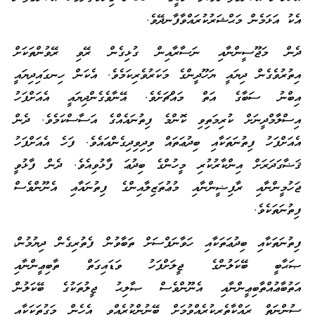
އެކު އަޅަމެން މަޙްޝަރުކުރައްވާފާނދޭވެ.
ދެން މަޖޫސީންނާއި ނަސާރާއިން ގުޅިގެން ރޭވި ރޭވުންތަކަށް
އިތުރުވެގެން ދިޔައީ ޔަހޫދީންގެ މަކަރުވެރިކަމެވެ. އެކަން ހިނގައިދިޔައީ
އިބްނު ސަބާގެ އަތް މައްޗަށެވެ. އޭނާވެގެންދިޔައީ އެއަށްފަހު
އިސްލާމްދީނަށް ކުރިމަތިވި ކޮންމެ ފިތުނައެއްގެ އަސާސްކަމެވެ. ދެން
އެއަށްފަހު ފިތުނަތަކާއި ބިދުޢަތައް ވިދިވިދިގެންއައެވެ. ފަހެ އެއަށްފަހު
ޤަޟާގަދަރަށް އިންކާރުކުރި މީހުންގެ ބިދުޢަ ފާޅުވިއެވެ. ދެން ފާޅުވީ
ޖަހުމީންނާއި ރާފިޟީންނާއި މުޢުތަޒިލާއިންގެ ފިތުނައާއި އެނޫންވެސް
ފިތުނަތަކެވެ.
ފިތުނަތަކާއި ބިދުޢަތަކާއި ހަވާނަފްސަށް ތަބާވުން ފެތުރިގެން ދިޔުމުން،
ޞަޙާބީ ބޭކަލުންގެ ޖީލަށްފަހު ވަޑައިގަތް ތާބިޢީންނާއި
އަތުބާޢުއްތާބިޢީންނާއި އެނޫންވެސް ޞާލިޙު ޖީލުތަކުގެ ބޭކަލުން
ސުންނަތް ރައްކާތެރިކުރެއްވުމަށް ބޭނުންކުރެއްވީ އެހެން މަގުތަކަކާއި