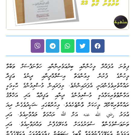
ފިތުނަ އުފައްދާ މީހުންނާއި ބިދުޢަވެރިންނާއި ހަވާނަފްސަށް ތަބާވާ
މީހުންގެ ފުށުން މިއުންމަތާ އިސްލާމްދީނާއި ދީނުގެ ޢަޤީދާ
ރައްކާތެރިވެގެންދަނީ އެފަދައިންނެވެ. މިފަދައިން މުސްލިމުންގެ ޙާކިމަކީ
އަމާނާތްތެރިކަމާއެކީ މުސްލިމުންގެ ދީނާއި ޢަޤީދާއާ އަދި އަޚްލާޤު
ރައްކާތެރިކޮށްދޭ މީހަކަށް ވާންޖެހެއެވެ. މިޙުރާބުގައި ޝަހީދުވެގެން ދިޔަ
ޢުމަރު رضي الله عنه އަށް ﷲ ރަޙްމަތް ލައްވާށިއެވެ. އަދި
ތަނަވަސްވެގެންވާ ސުވަރުގެއަށް އެކަލޭގެފާނު ވައްދަވާށިއެވެ. އަދި
އަޅަމެން އެކަލޭގެފާނުދެކެވާ ލޯބީގެ ސަބަބުން ޤިޔާމަތްދުވަހު އެކަލޭގެފާނާ