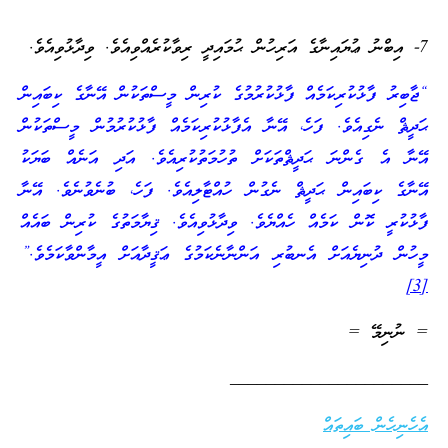
7- އިބްނު ޢުޔައިނާގެ އަރިހުން ޙުމައިދީ ރިވާކުރެއްވިއެވެ. ވިދާޅުވިއެވެ.
“ޖާބިރު ފާޅުކުރިކަމެއް ފާޅުކުރުމުގެ ކުރިން މީސްތަކުން އޭނާގެ ކިބައިން
ޙަދީޘް ނެގިއެވެ. ފަހެ، އޭނާ އެފާޅުކުރިކަމެއް ފާޅުކުރުމުން މީސްތަކުން
އޭނާ އެ ގެންނަ ޙަދީޘްތަކަށް ތުހުމަތުކުރިއެވެ. އަދި އަނެއް ބަޔަކު
އޭނާގެ ކިބައިން ޙަދީޘް ނެގުން ހުއްޓާލިއެވެ. ފަހެ، ބުނެވުނެވެ. އޭނާ
ފާޅުކުރީ ކޮން ކަމެއް ހެއްޔެވެ. ވިދާޅުވިއެވެ. ޤިޔާމަތުގެ ކުރިން ބައެއް
މީހުން ދުނިޔެއަށް އެނބުރި އަންނާނެކަމުގެ ޢަޤީދާއަށް އީމާންވާކަމެވެ.”
[3]
= ނުނިމޭ =
______________________
އެހެނިހެން ބައިތައް