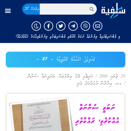
އިތުރަށް ހޯދާ
މި ވެބްސައިޓުގައިވާ ލިޔުންތައް ނަކަލު ކުރާނަމަ މި ވެބްސައިޓަށާއި ލިޔުންތެރިއާއަށް ހަވާލާދެއްވާ!
تَدْوِيْنُ السُّنَّةِ النَّبَوِيَّةِ – 27 –
29 ޖުލައި 2016
/
ޙަދީޘާއި އޭގެ ޢިލްމުތައް
,
ތަދުވީނުއް ސުންނާ
/
ޑރ. ޢިމްރާން މުޙައްމަދު ޢަލީ