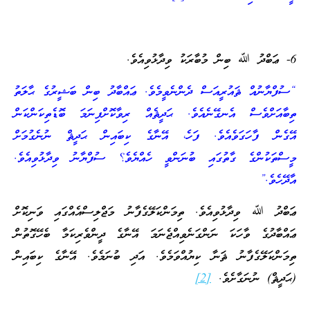
6- ޢަބްދު ﷲ ބިން މުބާރަކު ވިދާޅުވިއެވެ.
“ސުފްޔާނުއް ޘައުރީއަސް ދެންނެވީމެވެ. ޢައްބާދު ބިން ބަޝީރުގެ ޙާލަތު
ތިބާއަށްވެސް އެނގޭނެއެވެ. ޙަދީޘެއް ރިވާކޮށްފިނަމަ ބޮޑެތިކަންކަން
އޭގެން ފާހަގަވެއެވެ. ފަހެ، އޭނާގެ ކިބައިން ޙަދީޘް ނުނެގުމަށް
މީސްތަކުންގެ ގާތުގައި ބުނަންވީ ހެއްޔެވެ؟ ސުފްޔާނު ވިދާޅުވިއެވެ.
އާދޭހެވެ.”
ޢަބްދު ﷲ ވިދާޅުވިއެވެ. ތިމަންކަލޭގެފާނު މަޖްލިސްއެއްގައި ވަނިކޮށް
ޢައްބާދުގެ ވާހަކަ ނަންގަނެވިއްޖެނަމަ އޭނާގެ ދީންވެރިކަމާ ބެހޭގޮތުން
ތިމަންކަލޭގެފާނު ޘަނާ ކިޔުއްވަމެވެ. އަދި ބުނަމެވެ. އޭނާގެ ކިބައިން
(ޙަދީޘް) ނުނަގާށެވެ.
[2]