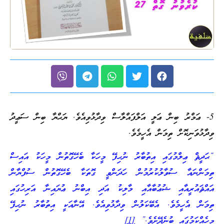
5- ޢަމްރު ބިން ޢަލީ އަލްފައްލާސް ވިދާޅުވިއެވެ. ޔަޙްޔާ ބިން ސަޢީދު
ވިދާޅުވަނިކޮށް ތިމަން އެހީމެވެ.
“ޙަދީޘް ޢިލްމުގައި އިތުބާރު ނުހިފޭ މީހަކާ ބެހޭގޮތުން މީހަކު އައިސް
ތިމަންނައާ ސުވާލުކުރުމުން ހަދަންވީ ގޮތަކާ ބެހޭގޮތުން ސުފްޔާން
އައްޘައުރީއާއި ޝުޢުބާއާއި މާލިކު އަދި އިބްނު ޢުޔައިނާ އަރިހުގައި
ތިމަން އެހީމެވެ. އެބޭކަލުން ވިދާޅުވިއެވެ. އޭނާއަކީ އިތުބާރު ނުހިފޭ
މީހެއްކަމުގައި ބުނެދޭށެވެ.”
[1]