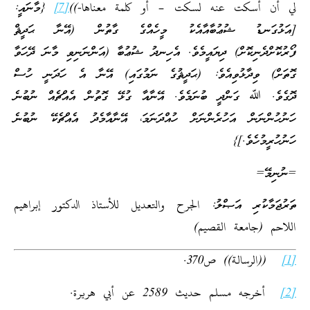
لي أن أسكت عنه لسكت – أو كلمة معناها-))
[7]
{މާނައީ:
[އަޅުގަނޑު ޝުޢުބާއާއެކު މީހެއްގެ ގާތުން (އޭނާ ޙަދީޘް
ފޯރުކޮށްދެނިކޮށް) ދިޔައީމެވެ. އެހިނދު ޝުޢުބާ (އަންނަނިވި މާނަ ދޭހަވާ
ގޮތަށް) ވިދާޅުވިއެވެ: (ޙަދީޘުގެ ނަމުގައި) އޭނާ އެ ހަދަނީ ހުސް
ދޮގެވެ. ﷲ ގަންދީ ބުނަމެވެ. އޭނާއާ ގުޅޭ ގޮތުން އެއްޗެއް ނުބުނެ
ހަނުހުންނަން އަހުރެންނަށް ހުއްދަނަމަ، އޭނާއާމެދު އެއްޗެކޭ ނުބުނެ
ހަނުހުރީމުހެވެ.]}
=ނުނިމޭ=
ތަރުޖަމާކުރި އަޞްލު: الجرح والتعديل للأستاذ الدكتور إبراهيم
اللاحم (جامعة القصيم)
[1]
((الرسالة)) ص370.
[2]
أخرجه مسلم حديث 2589 عن أبي هريرة.