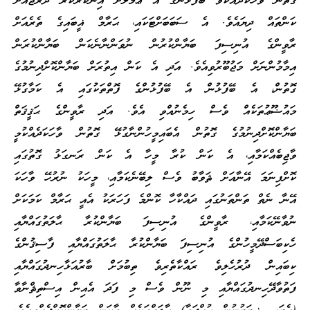
ގޮތުން ވާހަކަދައްކަވާ ބޭފުޅުންގެ އެ ޢަމަލަށް އިންކާރުކުރާ ދަރަޖައަށް
ކަންތައް ދިޔައެވެ. އެ ސަބަބަށްޓަކައި، ޙަރާމް ޣީބައިގެ ތެރެއަށް
ރާވީންގެ އުނިސިފަ ބަޔާންކުރުން ނުވަންނާނެކަން ބަޔާންކުރަން
އިމާމުންނަށް މަޖުބޫރުވިއެވެ. އަދި އެ ކަން އިތުރަށް ބަޔާންކޮށްދިނުމުގެ
ގޮތުން، އެ ބޭފުޅުން އެ ބޭފުޅުންގެ ފޮތްތަކުގައި އެ ކަމާގުޅޭ
މައުޟޫޢުތަކެއް ވެސް ހިމެނުއްވި އެވެ. އަދި ރާވީންގެ ޙަޤީޤަތް
ބަޔާންކޮށްދިނުމުގެ ގޮތުން އެބައިމީހުންނާގުޅޭ ގޮތުން ވާހަކަދެއްކުމީ
ވާޖިބެއްކަމާއި، އެ ކަން ކުރާ މީހާ އެ ކަން ރަނގަޅު ގޮތުގައި
ކޮށްފިނަމަ އޭނާއަށް ޘަވާބު ވެސް ލިބޭނެކަމާއި، މީހަކު ނުރުހޭ ވާހަކަ
އޭނާ ނެތް ތަންތަނުގައި ދައްކާހާ ކޮންމެ ފަހަރަކު އެއީ ޙަރާމް ކަމަކަށް
ނުވާނޭކަމާއި، ރާވީންގެ އުނިސިފަ ބަޔާންކުރާ ޙާލަތުގައްޔާއި
ހެކިބަސްދޭމީހުންގެ އުނިސިފަ ބަޔާންކުރާ ޙާލަތުގައްޔާއި ފާސިޤުންގެ
ކިބައިން ދުރުހެލިވެ ރައްކާތެރިވެ ތިބުމަށް ބާރުއަޅާހިނދުގައްޔާއި
ފަތުވާދޭހިނދުގައްޔާއި މި ނޫން ވެސް މި ފަދަ އެއިން އިސްތިޘްނާވާ