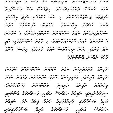
އެކަން އަންގަންޖެހޭނެއެވެ. ރާވީންނާއެކު ނޫޅެ ވެސް އެ ރާވީންނާގުޅޭ
ބައެއް ކަންކަން ދެނެގަނެވިދާނެއެވެ. މިޘާލަކަށް، އޭނާ ގެނެސްފައިވާ
ޙަދީޘްތައް ޓެސްޓުކޮށްގެންނެވެ. މި ކަން ކޮށްއުޅެނީ ޙަދީޘް ޢިލްމުގައި
އެންމެ ކުޅަދާނަ އިމާމުންނެވެ. އެގޮތުން، ރާވީންނާގުޅޭ ގޮތުން
ސުއާލުވެވިއްޖެނަމަ ނުވަތަ ބަޔާންކުރަން ބޭނުންޖެހިއްޖެނަމަ، އެ ބޭފުޅުން
އެ ބޭފުޅުންގެ ރައުޔު ހާމަކުރައްވާނެއެވެ. މި ގޮތަށް ކަންކުރުމުގައި، ރާވީ
ނެތް ތަނުގައި {އޭނާ ދިރިހުއްޓަސް ނުވަތަ މަރުވެފައި ވިޔަސް} އޭނާގެ
ވާހަކަ ދެއްކުން އޮންނާނެއެވެ.
ރާވީންގެ ޢަދުލުވެރިކަން ނުވަތަ ނޫންކަން ބަޔާންކުރައްވާ ބޭފުޅުން،
ރާވީންގެ ޣާއިބުގައި އެބައިމީހުންގެ ހާލަތު ބަޔާންކުރަން ފެށުމުން، ބައެއް
މީހުންނަށް ރާވީންގެ އުނިސިފަ ބަޔާންކުރުން {ޖަރްޙުކުރުން}
ސިފަވެގެންދިޔައީ، ނަބިއްޔާ ޞައްލަﷲ ޢަލައިހި ވަސައްލަމަގެ އަންނަނިވި
ޙަދީޘް ބަސްފުޅުގައި ވާރިދުވެފައިވާ ޙަރާމް ޣީބައާ އެވެ. ނަބިއްޔާ
ޞައްލަﷲ ޢަލައިހި ވަސައްލަމަގެ ޙަދީޘް ބަސްފުޅުގައިވަނީ