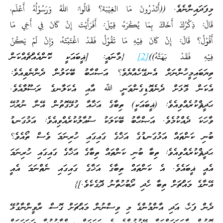
މިފަދައިންނެވެ. ((أَتَدْرُونَ مَا الغِيْبَة؟ قَالُوا: اللهُ وَرَسُوْلُهُ أَعْلَم،
قَالَ: ذِكْرُكَ أَخَاكَ بِمَا يُكْرَهُ، قِيْلَ: أَفَرَأَيْتَ إِنْ كَانَ فِي أَخِي مَا
أَقُوْلُ؟ قَالَ: إِنْ كَانَ فِيْهِ مَا تَقُوْلُ فَقَدْ اغْتَبْتَهُ، وَإِنْ لَمْ يَكُنْ
فِيْهِ فَقَدْ بَهَتَّهُ))
[2]
{މާނައީ: [ޣީބައަކީ ކޮންއެއްޗެއްކަން
ތިޔަބައިމީހުންނަށް އެނގޭހެއްޔެވެ؟ އަޞްޙާބު ބޭކަލުން ދެންނެވިއެވެ:
އެކަން މޮޅަށް ދެނެވޮޑިގެންވަނީ ﷲ އާއި އެކަލާނގެ ރަސޫލާއެވެ.
ޙަދީޘްކުރެއްވިއެވެ: (ޣީބައަކީ) ތިބާގެ އަޚާއާ ގުޅޭގޮތުން އޭނާ ނުރުހޭ
ވާހަކަ ދެއްކުމެވެ. އަޞްޙާބު ބޭކަލަކު ސުއާލުކުރެއްވިއެވެ: އަޅުގަނޑު
ބުނި ކަންތައް އަޅުގަނޑުގެ އަޚްގެ ގައިގައި ހުރިނަމަ ވެސް ތޯއެވެ؟
ޙަދީޘްކުރެއްވިއެވެ: ތިބާ ބުނި ކަންތައް ތިބާގެ އަޚާގެ ގައިގައި ހުރިނަމަ
އެއީ ޣީބައެވެ. އެ ކަންތައް ތިބާގެ އަޚާގެ ގައިގައި ނެތްނަމަ އެއީ
އޭނާގެ މައްޗަށް ތިބާ ހެދި ރޯބުހުތާނު ދޮގެކެވެ.]}
ދެން ފަހެ، އަދި އާންމުންގެ މި ވިސްނުން މައްޗަށް ގޮސް، ރާވީންނާގުޅޭ