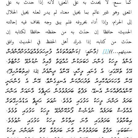
كما سمع، لا يحدث به على المعنى؛ لأنه إذا حدث به على
المعنى وهو غير عالم بما يحيل معناه لم يدر لعله يحيل الحلال
إلى الحرام، وإذا أداه بحروفه فلم يبق وجه يخاف فيه إحالته
الحديث، حافظا إن حدّث به من حفظه، حافظا لكتابه إن
حدّث من كتابه، إذا شرك أهل الحفظ في الحديث وافق
حديثهم…))
[1]
{މާނައީ: [ކަންތައްތަކެއް ފުރިހަމަވެއްޖައުމަށްދާންދެން،
އެންމެ މީހަކު ގެންނަ ޚަބަރަކުން ޙުއްޖަތް ޤާއިމު ނުކުރެވޭ ހުށްޓެވެ.
އޭގެ ތެރޭގައި: އެ ގެނައި މީހާއީ، އޭނާގެ ދީނާމެދު ثِقَة (އިތުބާރުހިފޭ)،
އޭނާ ވާހަކަދައްކާއިރު ތެދުހަދާކަން އެނގިގެންވާ، އޭނާ އެ ގެންނަނީ
ކޮންއެއްޗެއްކަން އެނގޭ، ލަފްޒު ބަދަލުވުމުން ޙަދީޘްގެ މާނައަށް އަންނަ
ބަދަލު ދަންނަ މީހަކު ކަމުގައި ވުމެވެ. ނުވަތަ ޙަދީޘް އަޑުއެހިގޮތަށް
އެއްވެސް ބަދަލެއް ނުގެނެސް ފޯރުކޮށްދެވޭ މީހަކު ކަމުގައި ވުމެވެ.
ޢިބާރާތުގެ ބަދަލުގައި މާނަ ރިވާކުރާ މީހަކު ކަމުގައި ނުވުމެވެ.
ސަބަބަކީ، ލަފްޒު ބަދަލުވުމުން މާނަ ބަދަލުވާ ގޮތް ނުދަންނަ މީހަކު