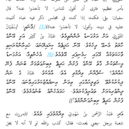
بأمر عظيم، فترى أن أقول للناس: لا تأخذوا عنه؟ قال
سفيان: بلى، فكنت إذا كنت في مجلس ذكر فيه عباد أثنيت
عليه في دينه، وأقول: لا تأخذوا عنه))
[5]
{މާނައީ: [سُفْيَانُ
الثَّوْرِيّ އަށް އަޅުގަނޑު ދެންނެވީމެވެ: عَبَّادُ بنُ كَثِيْر އަކީ އޭނާގެ
ހާލަތު އެނގޭ މީހެކެވެ. އޭނާ ޙަދީޘެއް ކިޔައިދޭނަމަ، ހައިރާންކުރަނިވި
ވާހަކަތަކެއް އޭގައި ހިމެނިފައި އޮވެއެވެ.
[6]
އެހެންވީމާ، އަޅުގަނޑު
މީސްތަކުން ގާތު އޭނާގެ ފުށުން ޙަދީޘް ލިބިނުގަތުމަށް ބުނަން ފެނޭ
ހެއްޔެވެ؟ ސުފްޔާނު ވިދާޅުވި އެވެ: އާއެކެވެ. عَبَّادُ ގެ ނަން
ޛިކުރުކުރެވޭ މަޖިލީހެއްގައި ތިމަން އިނދެއްޖެކަމުގައިވާނަމަ، އޭނާގެ
ދީންވެރިކަމަށް ތަޢުރީފުކުރަމެވެ. ހަމައެހެންމެ ބުނެއުޅެމެވެ: އޭނާގެ
ފުށުން ޙަދީޘް ލިބިނުގަންނާށެވެ!]}
އަދި عَبْدُ الرَّحْمن بنُ مَهْدِيّ ވިދާޅުވެފައި ވެއެވެ. ((مررت مع
شعبة برجل -يعني يحدث- فقال: كذب والله، لو لا أنه لا يحل