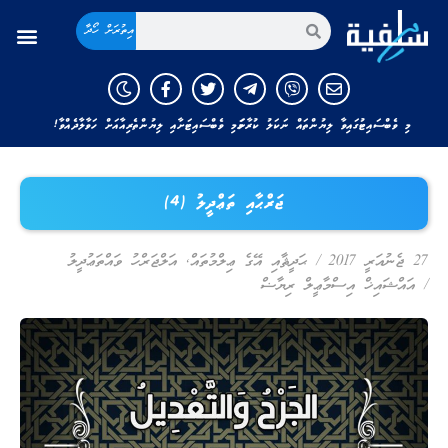
އިތުރަށް ހޯދާ
މި ވެބްސައިޓުގައިވާ ލިޔުންތައް ނަކަލު ކުރާނަމަ މި ވެބްސައިޓަށާއި ލިޔުންތެރިއާއަށް ހަވާލާދެއްވާ!
ޖަރްޙާއި ތަޢްދީލު (4)
27 ޖެނުއަރީ 2017
/
ޙަދީޘާއި އޭގެ ޢިލްމުތައް
,
އަލްޖަރްހު ވައްތަޢުދީލު
/
އައްޝައިޚް އިސްމާޢީލް ރިޔާޟް