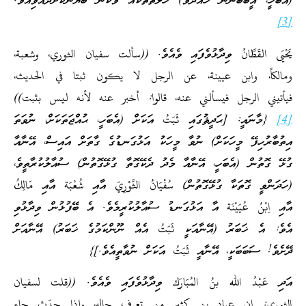
(އެބަހީ، ޣީބަބުނުން ހުއްދަވާ) ހާލަތްތަކެއް ވާކަން ބަޔާންކޮށްދެއްވިއެވެ.
[3]
يَحْيَى القَطَّانُ ވިދާޅުވެފައި ވެއެވެ. ((سألت سفيان الثوري، وشعبة،
ومالكاً، وابن عيينة، عن الرجل لا يكون ثبتا في الحديث،
فيأتيني الرجل فيسألني عنه، قالوا: أخبر عنه لأنه ليس بثبت))
[4]
{މާނައީ: [ޙަދީޘުގައި ثَبَتُ އަކަށް (އެބަހީ، ޙުއްޖަތަކަށް، ނުވަތަ
އިތުބާރުހިފޭ މީހަކަށް) ނުވާ މީހަކު އަޅުގަނޑުގެ ގާތަށް އައިސް، އޭނާއާ
ގުޅޭ ގޮތުން (އެބަހީ، އޭނާއާ މެދު ދެކޭގޮތާ ގުޅޭގޮތުން) ސުއާލުކުރާތީވެ،
(ހަދަންވީ ގޮތަކާ ގުޅޭގޮތުން) سُفْيَانُ الثَّوْرِيّ އާއި شُعْبَة އާއި مَالِكُ
އާއި اِبْنُ عُيَيْنَة އާ އަޅުގަނޑު ސުއާލުކުރީމެވެ. އެ ބޭފުޅުން ވިދާޅުވި
އެވެ: އެ ޚަބަރު (އޭނާއަކީ ثَبَتُ އެއް ނޫންކަމުގެ ޚަބަރު) އޭނާއަށް
ދޭށެވެ! ސަބަބަކީ، އޭނާއީ ثَبَتُ އަކަށް ނުވާތީއެވެ.]}
އަދި عَبْدُ الله بنُ المُبَارَك ވިދާޅުވެފައި ވެއެވެ. ((قلت لسفيان
الثوري: إن عباد بن كثير من تعرف حاله، وإذا حدّث جاء