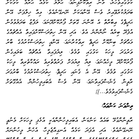
ކަމުގައިވެހުރެ، މާނަ ރިވާކޮށްފިނަމަ، ޙަލާލު ކަމެއް ޙަރާމް ކަމަކަށް
ބަދަލުކުރެވޭއިރު ވެސް އޭނާއަކަށް ނޭނގޭނެއެވެ. މިއާ ޚިލާފަށް، އޭނާ
ޙަދީޘްގެ ޢިބާރާތް އެ އޮންނަ ގޮތަށް ފޯރުކޮށްދޭނަމަ، ލަފްޒު ބަދަލުވުމުން
އުފެދޭ ބިރެއް ނޯންނާނެ އެވެ. އަދި އޭނާ ހިތުދަސްކޮށްފައިވާ އެއްޗެއްގެ
މައްޗަށް ބިނާކޮށް ޙަދީޘް ރިވާކުރާނަމަ، އޭނާއީ ހިތުދަސްކުރުމުގެ ބާރު
ވަރުގަދަ މީހަކު ކަމުގައި ވުމެވެ. ލިޔެފައިވާ އެއްޗެއް ބަލައިގެން
ފޯރުކޮށްދޭ މީހެއްނަމަ، ލިޔާ ލިޔުމަށް ފަރުވާތެރިވެ ރައްކާތެރިވާ މީހަކު
ކަމުގައި ވުމެވެ. އޭނާ އެ ގެނައި ޙަދީޘް، ހިތުދަސްކުރުމުގެ ބާރުގަދަ
ރާވީން ގެނެސްފައިވާނަމަ، އޭނާ ވެސް އެބައިމީހުންނާ އެއްގޮތަށް
ގެނެސްފައިވުމެވެ…]}
ތިންވަނަ ކަންތައް:
ރާވީންނާގުޅޭ ބައެއް ކަންކަން، އެބައިމީހުންނާއެކީ އުޅެފި މީހަކަށް މެނުވީ
ނޭނގޭނެއެވެ. އަދި އެފަދަ ކަމެއް އެނގިއްޖެމީހާ، އެހެން މީހުންނަށް