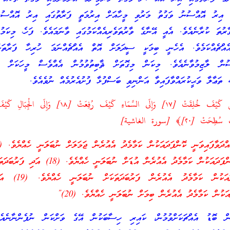
ި އިރު އޮއްސުނު ވަގުތު މަރުވި މީހާއަށް އިރުމަތީ ފަރާތުގައި އިރު އޮއްސުނ
ރުތަ ކުރާނެއެވެ. އެއީ އޭނާގެ ވާރުތަވެރިއެއްކަމުގައި ވާނަމައެވެ. ފަހެ، މިކަމު
އްޗެއްކަމެވެ. އެހެނީ ބިމަކީ ސީދަލަށް އޮތް އެއްޗެއްނަމަ ހުރިހާ ފަރާތަކ
ުން ލާޒިމުވާނެއެވެ. މިކަން މިގޮތަށް ޘާބިތުވުމުން އެއްވެސް މީހަކަށް އި
ތަޢާލާ ވަޙީކުރައްވާފައިވާ އަންނިވި ބަސްފުޅާ ފުށުއެރުމެއް ނުވެއެވެ.
﴿أَفَلَا يَنظُرُونَ إِلَى الْإِبِلِ كَيْفَ خُلِقَتْ [١٧] وَإِلَى السَّمَاءِ كَيْفَ رُفِعَت
އުޑު އުފުއްލަވާފައިވަނީ ކޮންފަދައަކުން ކަމާމެދު އެއުރެން އުޑަށް ނުބަލަނީ
ނަންގަވާފައިވަނީ ކޮންފަދައަކުން ކަމާމ
އަކުން ކަމާމެދު އެއުރެން ބިމަށް ނުބަލަނީ ހެއްޔެވެ. (20)”
ް ބޮޑު އެއްޗަކަށްވުމުން، ކައިރި ހިސާބަކުން އޭގެ ވަށްކަން ނުފެންނާނެއެވ