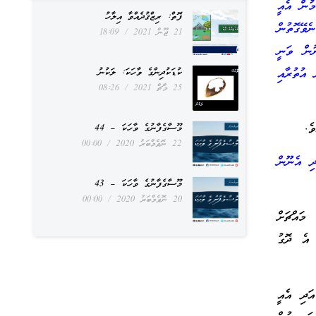
މުން އެއީ
ފޮތް: ރިޒްޤުދެއްވާ އިލާހު
ވޭގޮތުން
21 ޖޫން 2021
18:09
ުން ވަނީ
 އުތުރާއި
ކުޑަކުދިންގެ ވާހަކަ: ލަކުނު
25 މާޗް 2021
08:26
ެ.
މޫސާގެފާނުގެ ވާހަކަ – 44
22 ނޮވެމްބަރު 2020
00:00
ދި އެނޫން
މޫސާގެފާނުގެ ވާހަކަ – 43
20 ނޮވެމްބަރު 2020
00:00
މައްޗަށް
 އެ ދޮގު
އަދި އެއީ