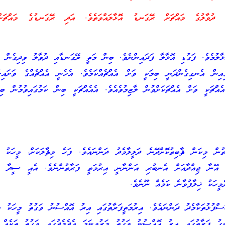
ުވާލުގެ މައްޗަށް ރޭގަނޑު އޮޅާލައްވަތެވެ. އަދި ރޭގަނޑުގެ މައްޗަށް
ލުމެވެ. ފަގުޑި އޮޅާލާ ފަދައިންނެވެ. ބިން މަތީ ރޭގަނޑާއި ދުވާލު ވިދިގެން އަ
އިން އެނގިގެންދަނީ ބިމަކީ ވަށް އެއްޗެއްކަމެވެ. އެހެނީ އެއްޗެއްގެ ވަށައިގ
ެއްޗަކީ ވަށް އެއްޗަކަށްވުން ލާޒިމުވެއެވެ. އެއެއްޗަކީ ބިން ކަމުގައިވުމުން ބި
ން މިކަން ޘާބިތުކޮށްދޭނެ ދަލީލާމެދު ދަންނައެވެ. ފަހެ މިޘާލަކަށް، މީހަކު ޖ
ަ، އޭނާ ޖިއްދާއަށް އެނބުރި އަންނާނީ އިރުމަތީ ފަރާތުންނެވެ. އެއީ ސީދާ ރ
ެމީހަކު ޚިލާފުވާނެ ކަމެއް ނޫނެވެ.
ަސްފުޅުތަކާމެދު ދަންނައެވެ. އިރުމަތީފަރާތުގައި އިރު އޮއްސުނު ވަގުތު މީހަކު މަ
ގު ފަރާތުގައި އިރު އޮއްސުނު ވަގުތު މަރުވިނަމަ އެދެމެދުގައި ވަގުތު ތަކެއް