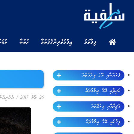
ފިލާވަޅު
ޢިލްމުވެރިންގެ ފަތުވާ
ޚުޠުބާ
ކުޑަކ
ޤުރުއާނާއި އޭގެ ޢިލްމުތައް
ޙަދީޘާއި އޭގެ ޢިލްމުތައް
26 މާޗް 2017
/
އެހެނިހެން
ޢަޤީދާއާއި ފިރުޤާތައް
ފިޤުހާއި އޭގެ ޢިލްމުތައް