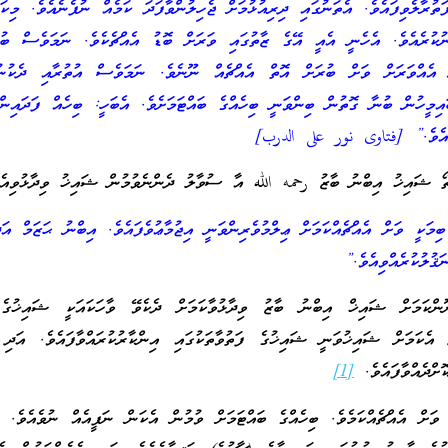
ތުރާލެވިފައެވެ. އެތަނުގައި ދިރިއުޅުމަށް ޖެހިލުންވާފަދަ ކަމެއް ނުފެނެއެވެ. މިކަ
ުކުރެއެވެ. އެހެނީ އެއީ އޭގެ ޒާތުގައި ވަރަށް ބޮޑު އެއްޗެކެވެ. ނަމަވެސް ބުނެ
ް އެއްވަރަށް ވަށް ބުރަށް އޮތް އެއްޗެއް ނޫނެވެ. ނަމަވެސް އުތުރާއި ދެކުނ
ައިމީހުން ބުނާ ގޮތުން ބިންވަނީ ބިހެއްގެ ބައްޓަމަށެވެ. އެބަހީ: ބިހެއް ފަދައިން
ފައެވެ.” [فتاوى نور على الدرب]
ްތޯ ޝައިޚު އިބްނު ބާޒު رحمه الله އާ ސުވާލު ދެންނެވުމުން ޝައިޚު ވިދާޅުވިއެވ
ިމަކީ ވަށް އެއްޗެއްކަމަށް ޢިލްމުވެރިންވަނީ އިޖުމާޢުވެފައެވެ. އިބްނު ޙަޒަމް އަ
ޤުލުކުރެއްވިއެވެ.”
ންކަމަށް ޝައިޚް އިބްނު ބާޒު ވިދާޅުވާކަމަށް ދެކެވޭ ވާހަކައަކީ ޝައިޚުގެ 
ި އެކަމަށް ޝައިޚުވަނީ ޝައިޚުގެ ފަތުވާތަކުގައި އިންކާރުކުރައްވާފައެވެ. އަދި
ޮށްދެއްވާފައެވެ.
[1]
ަށް އެއްޗެއްކަމެވެ. ބިހެއްގެ ބައްޓަމަށް ވުމުން އެކަން ނަފީއެއް ނުވެއެވެ. 