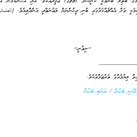
ުގެ ބާޠިލު ބުނުމަކީ ކަނީސާގެ (ޗާޗުގެ) ޢަޤީދާއެކެވެ. އަދި އެހެންކަމުން އެބ
ިމަކީ ވަށް އެއްޗެއްކަމުގައި ބުނި މީހުންނަށް ލަޢުނަތްދީ އަންދާލިއެވެ. [العلمان
=ނިމުނީ=
_____________
ރޭސި ބަހުން
/
ޢަރަބި ބަހުން