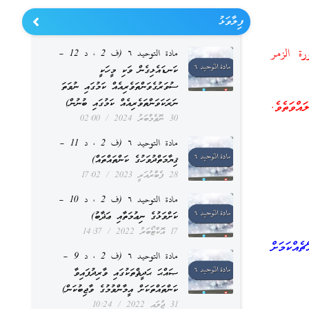
ފިލާވަޅު
[سورة الزمر
مادة التوحيد ٦ (ف 2 ، د 12 –
ކަނޑައެޅިގެން ވަކި މީހަކީ
ސުވަރުގެވަންތަވެރިއެއް ކަމުގައި ނުވަތަ
ނަރަކަވަންތަވެރިއެއް ކަމުގައި ބުނުން)
އްވަތެވެ.
30 ނޮވެމްބަރު 2024
02:00
مادة التوحيد ٦ (ف 2 ، د 11 –
ޤިޔާމަތްދުވަހުގެ ކަންތައްތައް)
28 ފެބްރުއަރީ 2023
17:02
مادة التوحيد ٦ (ف 2 ، د 10 –
ކަށްވަޅުގެ ނިޢުމަތާއި ޢަޛާބު)
17 އޮކްޓޯބަރު 2022
14:37
ެއްކަމަށް
مادة التوحيد ٦ (ف 2 ، د 9 –
ޞައްޙަ ޙަދީޘްތަކުގައި ވާރިދުފައިވާ
ކަންތައްތަކަށް އީމާންވުމުގެ ވާޖިބުކަން)
31 ޖުލައި 2022
10:24