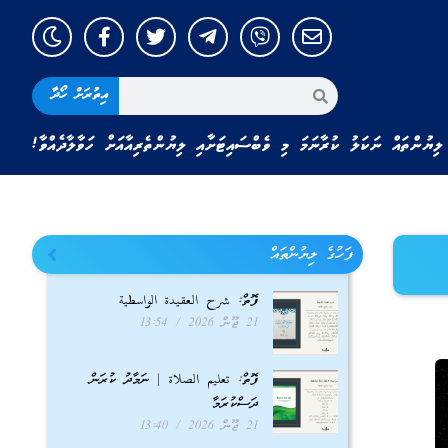
އިތުރަށް ހޯދާ
ލިޔުންތައް ނަކަލު ކުރާނަމަ މި ވެބްސައިޓަށާއި ލިޔުންތެރިއާއަށް ހަވާލާދެއްވާ!
ފަހުގެ ލިޔުންތައް
ފޮތް: شرح العقيدة الواسطية
21 ޖޫން 2026
13:54
ފޮތް: تعليم الصلاة | ނަމާދު ކުރަން
ދަސްކުރަމާ
21 ޖޫން 2026
13:40