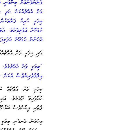
ފެންނަފެނުމަށް ބިންވަނީ ފަ
ވަށް އެއްޗެއްކަން ނަފީ ނ
ބިމަކީ ހުރިހާ ފަރާތަކުނ
ކުޑަކޮށް އުފުލިފައެވެ. އެބ
ދެކުނުން ކުޑަކޮށް އުފުލި
އަދި ބިމަކީ ވަށް އެއްޗެއ
“ބިމަކީ ވަށް އެއްޗެކެވެ. ބ
ޢިލްމުވެރިންވެސް އެކަން ނަ
ބިމަކީ ވަށް އެއްޗެއް ނޫ
ހަދާފައިވާ ދޮގެކެވެ. އަދ
ފެތުރި މީހުންވެސް ބަޔާންކ
މިކަމުން އެނގެނީ ބިމަކީ ވ