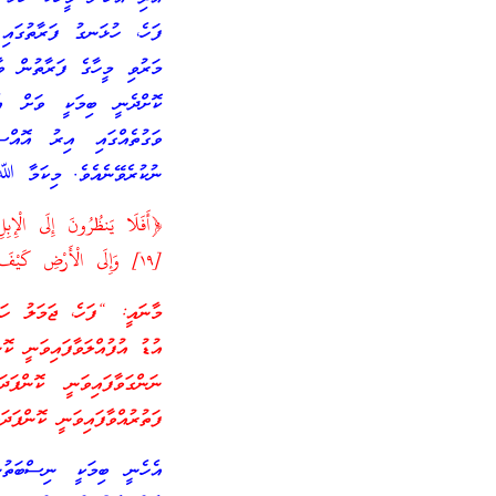
ފަހެ، ހުޅަނގު ފަރާތުގައ
މަރުވި މީހާގެ ފަރާތުން ވާ
ކޮށްދެނީ ބިމަކީ ވަށް އެ
ވަގުތެއްގައި އިރު އޮއްސ
ނުކުރެވޭނެއެވެ. މިކަމާ ﷲ 
[١٩] وَإِلَى الْأَرْضِ كَيْفَ سُطِحَتْ [٢٠]﴾ [سورة الغاشية]
ފަތުރުއްވާފައިވަނީ ކޮންފަދަ
އެހެނީ ބިމަކީ ނިސްބަތުނ