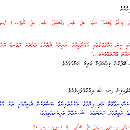
ެއެވެ.
ضَ بِالْحَقِّ يُكَوِّرُ اللَّيْلَ عَلَى النَّهَارِ وَيُكَوِّرُ النَّهَارَ عَلَى اللَّيْلِ…﴾ 
އި ބިން ޙައްޤުގޮތުގައި ހެއްދެވިއެވެ. އެއިލާހު ދުވާލުގެ މައްޗަށް ރޭގަނޑު އޮޅާލަ
ުވާލު އޮޅާލައްވަތެވެ…”
 ބޭފުޅުން މިއާޔަތުން ދަލީލު ނަންގަވައެވެ.
ައިމީން رحمه الله ވިދާޅުވެފައިވެއެވެ.
ކަންހިނގާގޮތާ އަދި ޢިލްމުގެ އަހުލުވެރިންގެ ބަސްތަކުން ދުނިޔެއަކީ ވަށް އެއްޗ
ުގެ ދަލީލާމެދު ދަންނައެވެ. ﷲ ތަޢާލާ ވަޙީކުރެއްވިއެވެ.
نَّهَارِ وَيُكَوِّرُ النَّهَارَ عَلَى اللَّيْلِ…﴾ [سورة الزمر ٥]