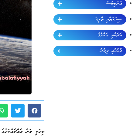
ޢަރަބިބަސް
ސިޔަރަތާއި ތާރީޚް
އަދަބާއި އަޚްލާޤު
ދުޢާއާއި ޛިކުރު
ބިމަކީ ވަށް އެއްޗެއްކަމުގެ 