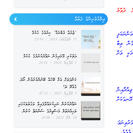
 ދުވާލު
ޢިލްމުވެރިންގެ ފަތުވާ
“ޖުމުޢާ މުބާރަކާ” ކިޔުމުގެ ޙުކުމް
ންނަކަމީ
15 ނޮވެމްބަރު 2024
23:54
ެން ތިބާ
މަކީ ވަށް
އަތުކުރި އޮޅައިގެން ނަމާދުކުރުމުގެ ޙުކުމް
3 އޭޕްރިލް 2024
20:14
ކަންފަތަށް އަޅާ ބޭހެއް ބޭނުންކުރުމުން ރޯދަ
ގެއްލޭ ތަ؟
ިއްދާއިން
5 އޭޕްރިލް 2023
07:12
ޮނގަކަށް
ނަމާދުކުރުން ނަހީކުރައްވާފައިވާ ވަގުތުތަކުގައި
ތަޙިއްޔަތުލް މަސްޖިދުގެ ސުންނަތް ކުރުން
28 މާޗް 2023
18:00
ރުވިނަމަ،
 ވެއެވެ.