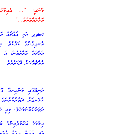
މާނައީ: “… އެއިލާހު ދ
އޮޅާލައްވަތެވެ…”
تكوير އަކީ އެއްޗެއް އޮޅާ
އެނގިގެންވާ ކަމެކެވެ. މި
އެއްޗެއް އޮޅާލުމުން، އެ އ
އެއްޗެއްކަން ދޭހަވެއެވެ.
ދުނިޔޭގައި ކަންހިނގާ ގޮތު
ހުޅަނގަށް ދަތުރުކުރާނަމ
ދަތުރުކުރާނަމައެވެ. މިއީ ދ
ޢިލްމުގެ އަހުލުވެރިންގެ ބ
އަދި އެހެން މީހަކު ހުޅަނ