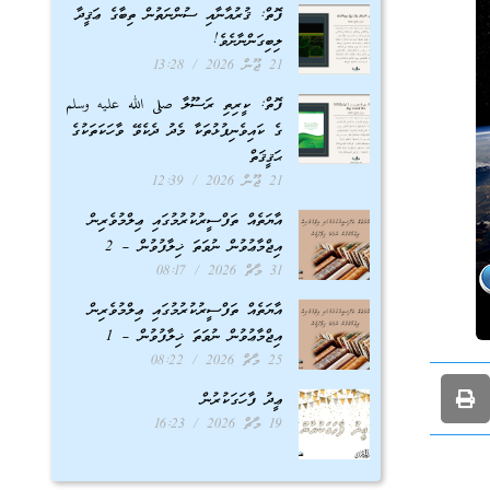
ފޮތް: ޤުރުއާނާއި ސުންނަތުން ތިބާގެ ޢަޤީދާ
ލިބިގަންނާށެވެ!
21 ޖޫން 2026
13:28
ފޮތް: ކީރިތި ރަސޫލާ صلى الله عليه وسلم
ގެ ކައިވެނިފުޅުތަކާ މެދު ދެކެވޭ ވާހަކަތަކުގެ
ޙަޤީޤަތް
21 ޖޫން 2026
12:39
އާޔަތެއް ތަފްސީރުކުރުމުގައި ޢިލްމުވެރިން
އިޖްމާޢުވުން ނުވަތަ ޚިލާފުވުން – 2
31 މާޗް 2026
08:17
އާޔަތެއް ތަފްސީރުކުރުމުގައި ޢިލްމުވެރިން
އިޖްމާޢުވުން ނުވަތަ ޚިލާފުވުން – 1
25 މާޗް 2026
08:22
ޢީދު ފާހަގަކުރުން
19 މާޗް 2026
16:23