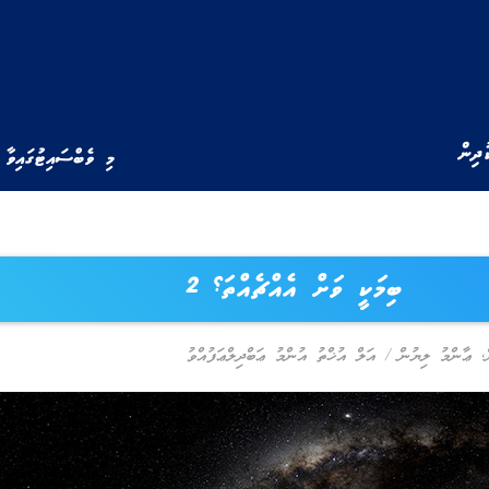
ުދިން
މި ވެބްސައިޓުގައިވާ 
ބިމަކީ ވަށް އެއްޗެއްތަ؟ 2
,
ޢާންމު ލިޔުން
/
އަލް އުޚްތު އުންމު ޢަބްދިލްޢަފުއްވު