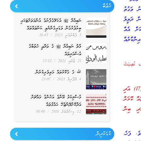
ޚުޠުބާ
ު ވަގުތު
ން ދަލީލު
ނަބިއްޔާ ﷺ އެކަލޭގެފާނުގެ އުންމަތަށްޓަކައި
ބިރުފުޅުގެން ވަޑައިގެންނެވި ކަންތައްތައް
ަށް އެއް
5 ފެބްރުއަރީ 2023
18:45
ންކާރެއް
މާތް ނަބިއްޔާ ﷺ ގެ ވަދާޢީ ޚުތުބާގެ
އުސްއަލިތައް
21 ޖުލައި 2021
23:12
ْ [١٨] وَإِلَى الْجِبَالِ كَيْفَ نُصِبَتْ
ﷲ ގެ ގެކޮޅުތައް މަތިވެރިކުރުން
4 އޭޕްރިލް 2021
23:07
މާނައީ: “ފަހެ، ޖަމަލު ހައްދަވާފައިވަނީ ކޮންފަދައަކުން ކަމާމެދު އެއުރެން ޖަމަލަށް ނުބަލަނީ ހެއްޔެވެ. (17) އަދި
މުސްލިކަމު އޭނާގެ އަޚުންގެ މައްޗަށް
 ހެއްޔެވެ. (18) އަދި ފަރުބަދަތައް ކޮޅަށް
އަދާކޮށްދޭންޖެހޭ ޙައްޤުތައް
ެދު އެއުރެން ފަރުބަދަތަކަށް ނުބަލަނީ ހެއްޔެވެ. (19) އަދި ބިން
22 ޑިސެމްބަރު 2018
00:00
ެ. ފަހެ،
ކުޑަކުދިން