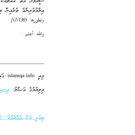
ސީދަލަށް އޮތް އެއްޗެއްކަމ
ޢިލްމުވެރިންގެ ތެރެއިން ބ
وتطورها (1/130)]
والله أعلم .
_________________
މިއީ islamqa.info ގައިވާ ލިޔުމެއްގެ ތަރުޖަމާއެކެވެ.
މިލިޔުމުގެ އަޞްލު:
އިނގި
ބިމަކީ ވަށް އެއްޗެއްތަ؟ 1