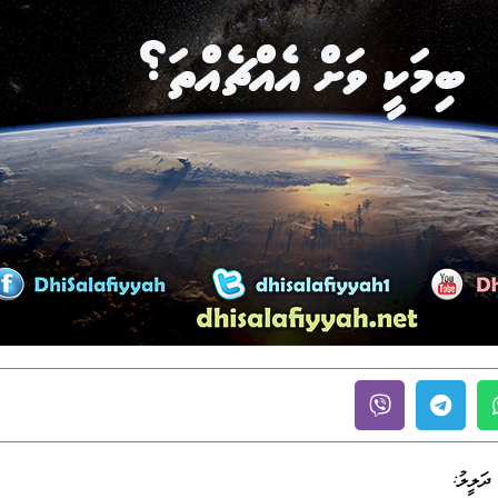
ދަލީލު: