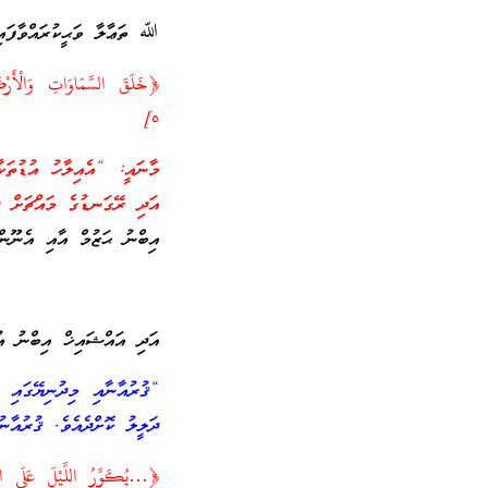
ﷲ ތަޢާލާ ވަޙީކުރައްވާފައިވ
﴿خَلَقَ السَّمَاوَاتِ وَالْأَرْ
٥]
މާނައީ: “އެއިލާހު އުޑުތަކާ
އަދި ރޭގަނޑުގެ މައްޗަށް ދ
އިބްނު ޙަޒުމް އާއި އެނޫން
އަދި އައްޝައިޚް އިބްނު ޢުޘ
“ޤުރުއާނާއި މިދުނިޔޭގައި 
ދަލީލު ކޮށްދެއެވެ. ޤުރުއާނ
﴿…يُكَوِّرُ اللَّيْلَ عَلَى ال