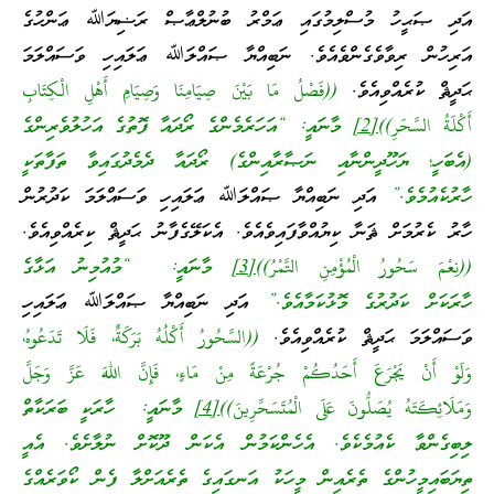
އަދި ޞަޙީހު މުސްލިމުގައި ޢަމްރު ބުނުލްޢާޞް ރަޟިޔަﷲ ޢަންހުގެ
އަރިހުން ރިވާވެގެންވެއެވެ. ނަބިއްޔާ ޞައްލަﷲ ޢަލައިހި ވަސައްލަމަ
ޙަދީޘް ކުރެއްވިއެވެ.
((فَصْلُ مَا بَيْنَ صِيَامِنَا وَصِيَامِ أَهْلِ الْكِتَابِ
أَكْلَةُ السَّحَرِ))
[2]
މާނައީ: “އަހަރެމެންގެ ރޯދައާ ފޮތުގެ އަހުލުވެރިންގެ
(އެބަހީ؛ ޔަހޫދީންނާއި ނަޞާރާއިންގެ) ރޯދައާ ދެމެދުގައިވާ ތަފާތަކީ
ހާރުކެއުމެވެ.”
އަދި ނަބިއްޔާ ޞައްލަﷲ ޢަލައިހި ވަސައްލަމަ ކަދުރުން
ހާރު ކެރުމަށް ޘަނާ ކިޔުއްވާފައިވެއެވެ. އެކަލޭގެފާނު ޙަދީޘް ކިރެއްވިއެވެ.
((نِعْمَ سَحُورُ الْمُؤْمِنِ التَّمْرُ))
[3]
މާނައީ: “މުއުމިނު އަޅާގެ
ހާރަކަށް ކަދުރުގެ މޮޅުކަމާއެވެ.”
އަދި ނަބިއްޔާ ޞައްލަﷲ ޢަލައިހި
ވަސައްލަމަ ޙަދީޘް ކުރެއްވިއެވެ.
((السَّحُورُ أَكْلُهُ بَرَكَةٌ، فَلَا تَدَعُوهُ،
وَلَوْ أَنْ يَجْرَعَ أَحَدُكُمْ جُرْعَةً مِنْ مَاءٍ، فَإِنَّ اللهَ عَزَّ وَجَلَّ
وَمَلَائِكَتَهُ يُصَلُّونَ عَلَى الْمُتَسَحِّرِينَ))
[4]
މާނައީ: ހާރަކީ ބަރަކާތް
ލިބިގެންވާ ކެއުމެކެވެ. އެހެންކަމުން އެކަން ދޫކޮށް ނުލާށެވެ. އެއީ
ތިޔަބައިމީހުންގެ ތެރެއިން މީހަކު އަނގައިގެ ތެރެއަށްލާ ފެން ކޯވަރެއްގެ