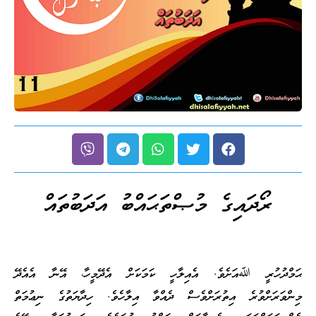
ރޯދައިގެ މުޞްތަޙައްބު އަދަބުތައް
ޙަމްދުހުރީ ﷲއަށެވެ. އެއިލާހީ ކަމަކަށް އެދޭމީހާ، އޭނާ އެއެދޭ
މިންވަރަށްވުރެ އިތުރަށްވެސް ދެއްވާ އިލާހެވެ. ހިދާޔަތުގެ ނިޢުމަތް