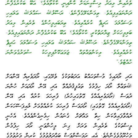
ތެރެއިން މިއަދު މިސްކީނަކަށް ކާންދިނީ ކާކުތޯއެވެ؟ އަބޫ ބަކުރުގެފާނު
ދަންނަވައިފިއެވެ. ތިމަންކަލޭގެފާނެވެ. ރަސޫލުﷲ ޞައްލަﷲ ޢަލައިހި
ވަސައްލަމަ ޙަދީޘް ކުރެއްވިއެވެ. ތިޔަބައިމީހުންގެ ތެރެއިން މިއަދު
ބަލިމީހަކަށް ޒިޔާރަތްކުރީ ކާކުތޯއެވެ؟ އަބޫ ބަކުރުގެފާނު ދަންނަވައިފިއެވެ.
ތިމަންކަލޭގެފާނެވެ. ރަސޫލުﷲ ޞައްލަﷲ ޢަލައިހި ވަސައްލަމަ ޙަދީޘް
ކުރެއްވިއެވެ. މިކަންތައްތައް ޖަމަޢަކޮށްފިމީހަކު ސުވަރުގެވަންނަ
ހުއްޓެވެ.”
އަދި ރޯދައިގެ މުސްތަޙައްބު އަދަބުތަކުގެ ތެރޭގައި، ރޯދަވެރިޔާ އޭނާއަށް
ﷲތަޢާލާ ރޯދަ ހިފުމުގެ ތައުފީޤުދެއްވާ އަދި އޭނާ ރޯދައަށް ހުންނަ
ދުވަސް (ރޯދަވެރިއެއްގެ ގޮތުގައިހުރެ) ފުރިހަމަ ކުރުމާ އަދި އޭނާ
(ރޯދަވެރިއެއްގެ ގޮތުގައި) ރޯދަމަސް ފުރިހަމަ ކުރެއްވުމަށް ލުއިފަސޭހަކަން
ދެއްވާފައިވާކަން ހިތް މައްޗަށް ގެނައުން ހިމެނިގެންވެއެވެ. އެހެނީ
މީސްތަކުގެ ތެރެއިން ވަރަށް ގިނަ މީހުންވަނީ ރޯދަ ހިފުމުން
މަހުރޫމުވެގެންނެވެ. އެއީ ރަމަޟާންމަސް ބައްދަލުވުމުގެ ކުރިން މަރުވުމުގެ