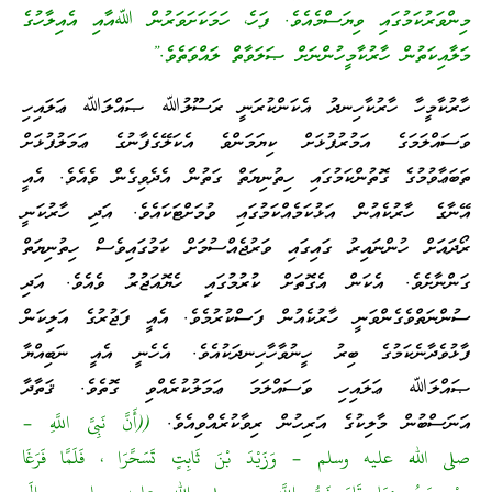
މިންވަރުކަމުގައި ވިޔަސްމެއެވެ. ފަހެ، ހަމަކަށަވަރުން ﷲއާއި އެއިލާހުގެ
މަލާއިކަތުން ހާރުކާމީހުންނަށް ޞަލަވާތް ލައްވަތެވެ.”
ހާރުކާމީހާ ހާރުކާހިނދު އެކަންކުރަނީ ރަސޫލުﷲ ޞައްލަﷲ ޢަލައިހި
ވަސައްލަމަގެ އަމުރުފުޅަށް ކިޔަމަންވެ އެކަލޭގެފާނުގެ ޢަމަލުފުޅަށް
ތަބަޢާވުމުގެ ގޮތުންކަމުގައި ހިތުނިޔަތް ގަތުން އެދެވިގެން ވެއެވެ. އެއީ
އޭނާގެ ހާރުކެއުން އަޅުކަމެއްކަމުގައި ވުމަށްޓަކައެވެ. އަދި ހާރުކަނީ
ރޯދައަށް ހުންނައިރު ގައިގައި ވަރުޖެއްސުމަށް ކަމުގައިވެސް ހިތުނިޔަތް
ގަންނާށެވެ. އެކަން އެގޮތަށް ކުރުމުގައި ހެޔޮއަޖުރު ވެއެވެ. އަދި
ސުންނަތްވެގެންވަނީ ހާރުކެއުން ފަސްކުރުމެވެ. އެއީ ފަޖުރުގެ އަލިކަން
ފާޅުވެދާނެކަމުގެ ބިރު ހީނުވާހާހިނދަކުއެވެ. އެހެނީ އެއީ ނަބިއްޔާ
ޞައްލަﷲ ޢަލައިހި ވަސައްލަމަ ޢަމަލުކުރެއްވި ގޮތެވެ. ޤަތާދާ
އަނަސްބުން މާލިކުގެ އަރިހުން ރިވާކުރެއްވިއެވެ.
((أَنَّ نَبِىَّ اللَّهِ –
صلى الله عليه وسلم – وَزَيْدَ بْنَ ثَابِتٍ تَسَحَّرَا ، فَلَمَّا فَرَغَا