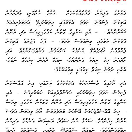
ފަޖުރުގެ އަލިކަން ފާޅުވެއްޖެކަމަށް ޙުކުމް ކުރެވޭނީ، އުދަރެހުން
އަލިކަން ފެނުމުން ނުވަތަ އެކަމުގައި އިތުބާރުހިފޭ ޢަދުލުވެރިއެއްގެ
ޚަބަރުންނެވެ. – އެއީ ބަންގީގެ ގޮތުން ކަމުގައިވިއަސް އަދި އެނޫން
ގޮތަކުން ކަމުގައި ވިނަމަވެސް މެއެވެ. – ފަހެ ފަޖުރުގެ އަލިކަން
ފާޅުވުމުން ރޯދަގެއްލޭ އެންމެހާ ކަންކަމުން މަނާވެގަންނާށެވެ. އަދި
ރޯދައަށް ހިތު ނިޔަތް ގަންނާށެވެ. ނިޔަތް ދުލުން ކިޔުމެއް ނެތެވެ.
އެހެނީ ދުލުން ނިޔަތް ކިޔުމަކީ ބިދުޢައެކެވެ.
އަދި ރޯދައިގެ މުސްތަޙައްބު އަދަބުތަކުގެ ތެރޭގައި، އިރު އޮއްސޭތަން
ފެނިގެން ނުވަތަ އިތުބާރުހުރި އަމާނާތްތެރިއަކު ޚަބަރުދީގެން – އެއީ
ބަންގީގެ ގޮތުން ކަމުގައިވިއަސް އަދި އެނޫން ގޮތަކުން ކަމުގައި ވިއަސް
– އިރު އޮއްސެއްޖެކަމަށް އޭނާއަށް ބުރަވެވުމުން، ރޯދަ ވީއްލުން އަވަސް
ކުރުން ހިމެނެއެވެ. ސަހްލު ބުން ސަޢުދު ރަޟިޔަﷲ ޢަންހުގެ އަރިހުން
ރިވާވެގެންވެއެވެ. ނަބިއްޔާ ޞައްލަﷲ ޢަލައިހި ވަސައްލަމަ ޙަދީޘް