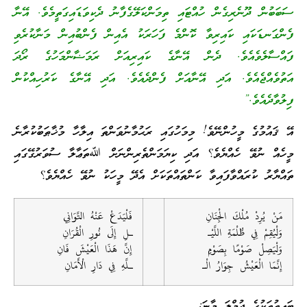
ސަބަބުން ދޫނެރިގެން ހުއްޓައި ތިމަންކަލޭގެފާނު ދެކިވަޑައިގަތީމެވެ. އޭނާ
ފެންގަނޑަކައި ކައިރިވާ ކޮންމެ ފަހަރަކު އެއިން ފެންބުއިން މަނާކުރެވި
ފައްސާލެވެއެވެ. ދެން އޭނާގެ ކައިރިއަށް ރަމަޟާންމަހުގެ ރޯދަ
އަތުވެއްޖެއެވެ. އަދި އޭނާއަށް ފެންދެއެވެ. އަދި އޭނާގެ ކަރުހިއްކުން
ފިލުވާދެއެވެ.”
އޭ ޤައުމުގެ މީހުންނޭވެ! މިމަހުގައި ރަޙުމާނުވަންތަ އިލާހާ މުޚާޠަބުކުރާނެ
މީހެއް ނުވޭ ހެއްޔެވެ؟ އަދި ކިޔަމަންތެރިންނަށް ﷲތަޢާލާ ސުވަރުގޭގައި
ތައްޔާރު ކުރައްވާފައިވާ ކަންތައްތަކަށް އެދޭ މީހަކު ނުވޭ ހެއްޔެވެ؟
مَنْ يُرِدْ مُلْكَ الْجِنَانِ
فَلْيَدَعْ عَنْهُ التَّوَانِي
وَلْيُقِمْ فِي ظُلْمَةِ اللَّيْـ
ـلِ إِلَى نُورِ الْقُرَانِ
وَلْيَصِلْ صَوْمًا بِصَوْمٍ
إِنَّ هَذَا الْعَيْشَ فَانِ
إِنَّمَا الْعَيْشُ جِوَارُ الْـ
ـلَّهِ فِي دَارِ الْأَمَانِ
ބައިތުތަކުގެ ޖުމްލަ މާނަ: