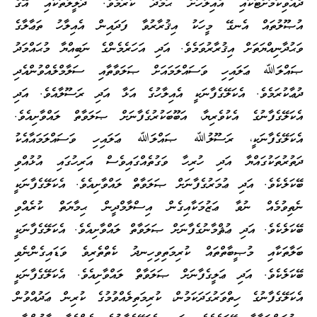
ދެއްވިކަމަށްޓަކައި އެއިލާހަށް ޙަމްދު ކުރަމެވެ. ދަލީލުތަކާއި އޭގެ
އުޞޫލުތައް އެނގޭ މީހަކު އިޤުރާރުވާ ފަދައިން އެއިލާހު ތަޢާލާގެ
ވަޙުދާނިއްޔަތަށް އިޤުރާރުވަމެވެ. އަދި އަހަރެމެންގެ ނަބިއްޔާ މުޙައްމަދު
ޞައްލަﷲ ޢަލައިހި ވަސައްލަމައަށް ޞަލަވާތާއި ސަލާމްލެއްވުންއެދި
ދުޢާކުރަމެވެ. އެކަލޭގެފާނަކީ އެއިލާހުގެ އަޅާ އަދި ރަސޫލާއެވެ. އަދި
އެކަލޭގެފާނުގެ އެކުވެރިޔާ، އަބޫބަކުރުގެފާނަށް ޞަލަވާތް ލައްވާށިއެވެ.
އެކަލޭގެފާނަކީ، ރަސޫލުﷲ ޞައްލަﷲ ޢަލައިހި ވަސައްލަމައާއެކު
ދަތުރުތަކުގައްޔާ އަދި ހުރިހާ ވަގުތެއްގައިވެސް އަރިހުގައި އުޅުއްވި
ބޭކަލެކެވެ. އަދި ޢުމަރުގެފާނަށް ޞަލަވާތް ލައްވާށިއެވެ. އެކަލޭގެފާނަކީ
ނެތިވުމެއް ނުވާ ޢަޒުމަކާއިގެން އިސްލާމްދީން ޙިމާޔަތް ކުރެއްވި
ބޭކަލެކެވެ. އަދި ޢުޘްމާނުގެފާނަށް ޞަލަވާތް ލައްވާށިއެވެ. އެކަލޭގެފާނަކީ
ބަލާތަކާއި މުޞީބާތްތައް ކުރިމަތިވިހިނދު ކެތްތެރިވެ ވަޑައިގެންނެވި
ބޭކަލެކެވެ. އަދި ޢަލީގެފާނަށް ޞަލަވާތް ލައްވާށިއެވެ. އެކަލޭގެފާނަކީ
އެކަލޭގެފާނުގެ ހިތްވަރުގަދަކަމުން، ކުރިމަތިލެއްވުމުގެ ކުރިން ޢަދުއްވުން