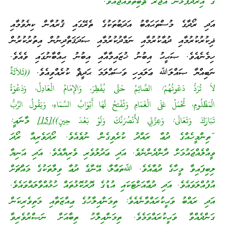
ގެ އިރާދަފުޅުން އަޖުރު ޘާބިތުވެއްޖެއެވެ.”
އަދި ރޯދާގެ މުސްތަޙައްބު އަދަބުތަކުގެ ތެރޭގައި ޤުރުއާން ކިޔެވުމާއި
ޛިކުރުކުރުމާއި ދުޢާކުރުމާއި ނަމާދުކުރުމާއި ޞަދަޤަތްދިނުން އިތުރުކުރުން
ހިމެނެއެވެ. ޞަޙީޙު އިބުނު ޚުޒައިމާއާއި އިބުނު ޙިއްބާނުގައި ވެއެވެ.
ނަބިއްޔާ ޞައްލަﷲ ޢަލައިހި ވަސައްލަމަ ޙަދީޘް ކުރެއްވިއެވެ.
((ثَلاَثَةٌ
لاَ تُرَدُّ دَعْوتُهُمْ: الصَّائِمُ حَتَّى يُفْطِرَ، وَالإِمَامُ الْعَادِلُ، وَدَعُوَةُ
الْمَظْلُومِ، تُحْمَلُ عَلَى الْغَمَامِ وَتُفْتحُ لَهَا أَبْوَابُ السَّمَاءِ، وَيَقُولُ الرَّبُّ
تَبَارَكَ وَتَعَالَى: وَعِزَّتِي لأَنْصُرَنَّكَ وَلَوْ بَعْدَ حِينٍ))
[15]
މާނައީ:
“ތިންމީހެއްގެ ދުޢާ ރައްދު ކުރެވިގެން ނުވެއެވެ. ރޯދަވެރިއާ ރޯދަ
ވީއްލެއްޖައުމަށް ދާންދެންނެވެ. އަދި ޢަދުލުވެރި ވެރިޔާއެވެ. އަދި އަނިޔާ
ލިބިފައިވާ މީހާގެ ދުޢާއެވެ. ﷲތަޢާލާ، އޭނާގެ ދުޢާ ވިލާތަކުގެ މައްޗަށް
އުފުއްލަވައެވެ. އަދި ދުޢާއަށްޓަކައި އުޑުގެ ދޮރުކޮޅުތައް ހުޅުއްވާލައްވައެވެ.
އަދި ރައްބު ވަޙީކުރައްވާނެއެވެ: ތިމަންއިލާހުގެ ޢިއްޒަތާއި މަތިވެރިކަން
ގަންދެއްވާ ވަޙީކުރައްވަމެވެ. ތިމަންއިލާހު ތިބާއަށް ނަޞްރުވެރިވާ