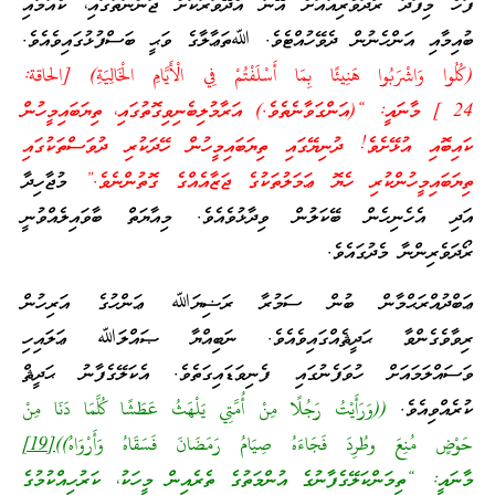
ފަހެ މިފަދަ ރޯދަވެރިއާއަށް އޭނާ އެދޭވަރަކަށް ޖަންނަތުގައި، ކެއުމާއި
ބުއިމާއި އަންހެނުން ދެވޭހުއްޓެވެ. ﷲތަޢާލާގެ ވަޙީ ބަސްފުޅުގައިވެއެވެ.
(كُلُوا وَاشْرَبُوا هَنِيئًا بِمَا أَسْلَفْتُمْ فِي الْأَيَّامِ الْخَالِيَةِ) [الحاقة:
24 ] މާނައީ: “(އަންގަވާނެތެވެ.) އަރާމުލިބެނިވިގޮތުގައި، ތިޔަބައިމީހުން
ކައިބޮއި އުޅޭށެވެ! ދުނިޔޭގައި ތިޔަބައިމީހުން ހޭދަކުރި ދުވަސްތަކުގައި
ތިޔަބައިމީހުންކުރި ހެޔޮ ޢަމަލުތަކުގެ ޖަޒާއެއްގެ ގޮތުންނެވެ.”
މުޖާހިދާ
އަދި އެހެނިހެން ބޭކަލުން ވިދާޅުވެއެވެ. މިއާޔަތް ބާވައިލެއްވުނީ
ރޯދަވެރިންނާ މެދުގައެވެ.
ޢަބްދުއްރަޙްމާން ބުން ސަމުރާ ރަޟިޔަﷲ ޢަންހުގެ އަރިހުން
ރިވާވެގެންވާ ޙަދީޘެއްގައިވެއެވެ. ނަބިއްޔާ ޞައްލަﷲ ޢަލައިހި
ވަސައްލަމައަށް ހުވަފެނުގައި ފެނިވަޑައިގަތެވެ. އެކަލޭގެފާނު ޙަދީޘް
ކުރެއްވިއެވެ.
((وَرَأَيْتُ رَجُلًا مِنْ أُمَّتِي يَلْهَثُ عَطَشًا كُلَّمَا دَنَا مِنْ
حَوْضٍ مُنِعَ وطُرِدَ فَجَاءَهُ صِيَامُ رَمَضَانَ فَسَقَاهُ وَأَرْوَاهُ))
[19]
މާނައީ: “ތިމަންކަލޭގެފާނުގެ އުންމަތުގެ ތެރެއިން މީހަކު، ކަރުހިއްކުމުގެ