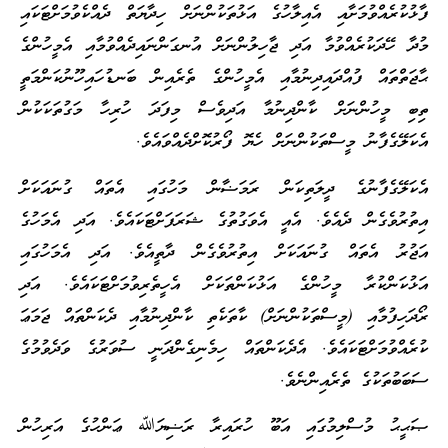
ފާޅުކުރެއްވުމަށާއި އެއިލާހުގެ އަޅުތަކުންނަށް ހިދާޔަތް ދެއްކެވުމަށްޓަކައި
މުދާ ހޭދަކުރެއްވުމާ އަދި ޖާހިލުންނަށް އުނގަންނައިދެއްވުމާއި އެމީހުންގެ
ޙާޖަތްތައް ފުއްދައިދިނުމާއި އެމީހުންގެ ތެރެއިން ބަނޑުހައިހޫނުކަންމަތީ
ތިބި މީހުންނަށް ކާންދިނުމާ އަދިވެސް މިފަދަ ހުރިހާ މަގުތަކަކުން
އެކަލޭގެފާނު މީސްތަކުންނަށް ހެޔޮ ފޯރުކޮށްދެއްވައެވެ.
އެކަލޭގެފާނުގެ ދީލަތިކަން ރަމަޟާން މަހުގައި އެތައް ގުނައަކަށް
އިތުރުވެގެން ދެއެވެ. އެއީ އެވަގުތުގެ ޝަރަފަށްޓަކައެވެ. އަދި އެމަހުގެ
އަޖުރު އެތައް ގުނައަކަށް އިތުރުވެގެން ދާތީއެވެ. އަދި އެމަހުގައި
އަޅުކަންކުރާ މީހުންގެ އަޅުކަންތަކަށް އެހީތެރިވުމަށްޓަކައެވެ. އަދި
ރޯދަހިފުމާއި (މީސްތަކުންނަށް) ކާތަކެތި ކާންދިނުމާއި ދެކަންތައް ޖަމަޢަ
ކުރެއްވުމަށްޓަކައެވެ. އެދެކަންތައް ހިމެނިގެންދަނީ ސުވަރުގެ ވަދެވުމުގެ
ސަބަބުތަކުގެ ތެރެއިންނެވެ.
ޞަޙީޙު މުސްލިމުގައި އަބޫ ހުރައިރާ ރަޟިޔަﷲ ޢަންހުގެ އަރިހުން