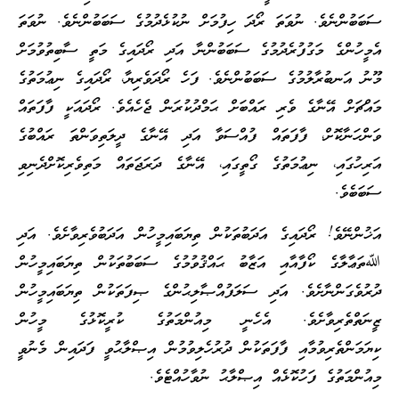
ސަބަބުންނެވެ. ނުވަތަ ރޯދަ ހިފުމަށް ނުކުޅެދުމުގެ ސަބަބުންނެވެ. ނުވަތަ
އެމީހުންގެ މަގުފުރެދުމުގެ ސަބަބުންނާ އަދި ރޯދައިގެ މަތީ ސާބިތުވުމަށް
މޫނު އަނބުރާލުމުގެ ސަބަބުންނެވެ. ފަހެ ރޯދަވެރިޔާ، ރޯދައިގެ ނިޢުމަތުގެ
މައްޗަށް އޭނާގެ ވެރި ރައްބަށް ޙަމްދުކުރަން ޖެހެއެވެ. ރޯދައަކީ ފާފަތައް
ވަންހަނާކޮށް، ފާފަތައް ފުއްސަވާ އަދި އޭނާގެ ދީލަތިވަންތަ ރައްބުގެ
އަރިހުގައި، ނިޢުމަތުގެ ގޯތީގައި، އޭނާގެ ދަރަޖަތައް މަތިވެރިކޮށްދެނިވި
ސަބަބެވެ.
އަޚުންނޭވެ! ރޯދައިގެ އަދަބުތަކުން ތިޔަބައިމީހުން އަދަބުވެރިވާށެވެ. އަދި
ﷲތަޢާލާގެ ކޯފާއާއި އަޒާބު ޙައްޤުވުމުގެ ސަބަބުތަކުން ތިޔަބައިމީހުން
ދުރުވެގަންނާށެވެ. އަދި ސަލަފުއްޞާލިޙުންގެ ޞިފަތަކުން ތިޔަބައިމީހުން
ޒީނަތްތެރިވާށެވެ. އެހެނީ މިއުންމަތުގެ ކުރީކޮޅުގެ މީހުން
ކިޔަމަންތެރިވުމާއި ފާފަތަކުން ދުރުހެލިވުމުން އިޞްލާޙުވީ ފަދައިން މެނުވީ
މިއުންމަތުގެ ފަހުކޮޅެއް އިޞްލާޙު ނުވާހުއްޓެވެ.