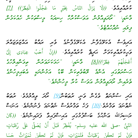
ކުރެއްވިއެވެ.
((لَا يَزَالُ النَّاسُ بِخَيْرٍ مَا عَجَّلُوا الْفِطْرَ))
[7]
މާނައީ: “ރޯދަވީއްލުން އަވަސްކުރާހާ ހިނދަކު މީސްތަކުން ހެއުކަމުން
ފިލައި ނުދާހުއްޓެވެ.”
އަދިވެސް އެކަލޭގެފާނު އެކަލޭގެފާނުގެ ވެރި ރައްބު އައްޒަވަޖައްލަ
ވަޙީކުރެއްވިކަމަށް ޙަދީޘް ކުރެއްވިއެވެ.
((إِنَّ أَحَبَّ عِبَادِى إِلَىَّ
أَعْجَلُهُمْ فِطْرًا))
[8]
މާނައީ: “ހަމަކަށަވަރުން ތިމަންއިލާހުގެ
ޙަޟްރަތުގައި އެންމެ ލޮބުވެތިކަން ބޮޑު އަޅުންނަކީ އެބައިމީހުންގެ
ތެރެއިން ރޯދަވީއްލުން އަވަސް ކުރާ މީހުންނެވެ.”
އަދި ސުންނަތް ވެގެން ވަނީ ރުޠަބުން
[9]
ރޯދަ ވީއްލުމެވެ. ރުޠަބު
ނެތްނަމަ ތަމްރެވެ.
[10]
ފަހެ ތަމްރުވެސް ނެތްނަމަ ފެނުންނެވެ. އަނަސް
ރަޟިޔަﷲ ޢަންހުގެ ބަސްފުޅުގައި އައިސްފައިވާ ފަދައިންނެވެ.
((كَانَ
النَّبِىُّ -صلى الله عليه وسلم- يُفْطِرُ قَبْلَ أَنْ يُصَلِّىَ عَلَى رُطَبَاتٍ،
فَإِنْ لَمْ تَكُنْ رُطَبَاتٌ فَتُمَيْرَاتٍ، فَإِنْ لَمْ تَكُنْ تُمَيْرَاتٌ حَسَا