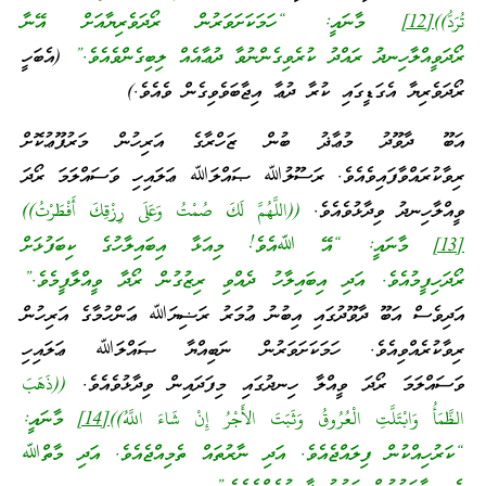
تُرَدُّ))
[12]
މާނައީ: “ހަމަކަށަވަރުން ރޯދަވެރިޔާއަށް އޭނާ
ރޯދަވީއްލާހިނދު ރައްދު ކުރެވިގެންނުވާ ދުޢާއެއް ލިބިގެންވެއެވެ.”
(އެބަހީ
ރޯދަވެރިޔާ އެގަޑީގައި ކުރާ ދުޢާ އިޖާބަވެވިގެން ވެއެވެ.)
އަބޫ ދާވޫދު މުޢާޛު ބުން ޒަހްރާގެ އަރިހުން މަރުފޫޢުކޮށް
ރިވާކުރައްވާފައިވެއެވެ. ރަސޫލުﷲ ޞައްލަﷲ ޢަލައިހި ވަސައްލަމަ ރޯދަ
ވީއްލާހިނދު ވިދާޅުވެއެވެ.
((اللَّهُمَّ لَكَ صُمْتُ وَعَلَى رِزْقِكَ أَفْطَرْتُ))
[13]
މާނައީ: “އޭ ﷲއެވެ! މިއަޅާ އިބައިލާހުގެ ކިބަފުޅަށް
ރޯދަހިފީމުއެވެ. އަދި އިބައިލާހު ދެއްވި ރިޒުގުން ރޯދާ ވީއްލާފީމެވެ.”
އަދިވެސް އަބޫ ދާވޫދުގައި އިބުނު ޢުމަރު ރަޟިޔަﷲ ޢަންހުމާގެ އަރިހުން
ރިވާކުރެއްވިއެވެ. ހަމަކަށަވަރުން ނަބިއްޔާ ޞައްލަﷲ ޢަލައިހި
ވަސައްލަމަ ރޯދަ ވީއްލާ ހިނދުގައި މިފަދައިން ވިދާޅުވެއެވެ.
((ذَهَبَ
الظَّمَأُ وَابْتَلَّتِ الْعُرُوقُ وَثَبَتَ الأَجْرُ إِنْ شَاءَ اللَّهُ))
[14]
މާނައީ:
“ކަރުހިއްކުން ފިލައްޖެއެވެ. އަދި ނާރުތައް ތެމިއްޖެއެވެ. އަދި މާތްﷲ