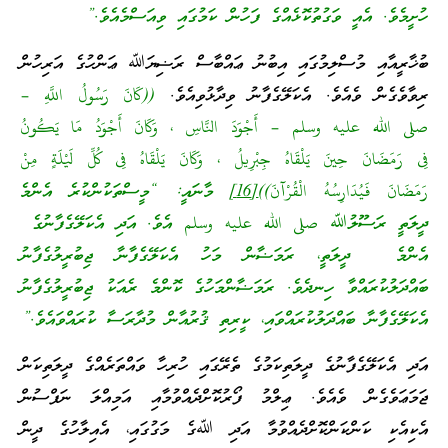
ހުށީމެވެ. އެއީ ވަގުތުކޮޅެއްގެ ފަހުން ކަމުގައި ވިއަސްމެއެވެ.”
ބުޚާރީއާއި މުސްލިމުގައި އިބުނު ޢައްބާސް ރަޟިޔަﷲ ޢަންހުގެ އަރިހުން
ރިވާވެގެން ވެއެވެ. އެކަލޭގެފާނު ވިދާޅުވިއެވެ.
((كَانَ رَسُولُ اللَّهِ –
صلى الله عليه وسلم – أَجْوَدَ النَّاسِ ، وَكَانَ أَجْوَدُ مَا يَكُونُ
فِى رَمَضَانَ حِينَ يَلْقَاهُ جِبْرِيلُ ، وَكَانَ يَلْقَاهُ فِى كُلِّ لَيْلَةٍ مِنْ
رَمَضَانَ فَيُدَارِسُهُ الْقُرْآنَ))
[16]
މާނައީ: “މީސްތަކުންކުރެ އެންމެ
ދީލަތީ ރަސޫލުﷲ صلى الله عليه وسلم އެވެ. އަދި އެކަލޭގެފާނުގެ
އެންމެ ދީލަތީ، ރަމަޟާން މަހު އެކަލޭގެފާނާ ޖިބުރީލުގެފާނު
ބައްދަލުކުރައްވާ ހިނދެވެ. ރަމަޟާންމަހުގެ ކޮންމެ ރެއަކު ޖިބުރީލުގެފާނު
އެކަލޭގެފާނާ ބައްދަލުކުރައްވައި، ކީރިތި ޤުރުއާން މުދާރަސާ ކުރައްވައެވެ.”
އަދި އެކަލޭގެފާނުގެ ދީލަތިކަމުގެ ތެރޭގައި ހުރިހާ ވައްތަރެއްގެ ދީލަތިކަން
ޖަމަޢަވެގެން ވެއެވެ. ޢިލްމު ފޯރުކޮށްދެއްވުމާއި އަމިއްލަ ނަފްސުން
އެކިއެކި ކަންކަންކޮށްދެއްވުމާ އަދި ﷲގެ މަގުގައި، އެއިލާހުގެ ދީން