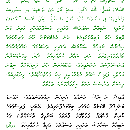
مِنْ سَحُورِهِمَا قَامَ نَبِىُّ اللَّهِ – صلى الله عليه وسلم – إِلَى
الصَّلاَةِ فَصَلَّى. قُلْنَا لأَنَسٍ: كَمْ كَانَ بَيْنَ فَرَاغِهِمَا مِنْ سَحُورِهِمَا
وَدُخُولِهِمَا فِى الصَّلاَةِ؟ قَالَ: قَدْرُ مَا يَقْرَأُ الرَّجُلُ خَمْسِينَ آيَةً))
[5]
މާނައީ: “ނަބިއްޔާ ޞައްލަﷲ ޢަލައިހި ވަސައްލަމައާއި ޒައިދު ބުން
ޘާބިތު ހާރު ފަރިއްކުޅުވިއެވެ. ދެން އެދެބޭކަލުން ހާރު ފަރިއްކުޅުވާ
ނިމުނުން، ނަބިއްޔާ ޞައްލަﷲ ޢަލައިހި ވަސައްލަމަ ނަމާދުކުރުމަށް
ތެދުވެވަޑައިގަތެވެ. އަދި ނަމާދު ކުރެއްވިއެވެ. ދެން ތިމަންބޭކަލުން
އަނަސްގެފާނަށް ދެންނެވީމެވެ. އެދެބޭކަލުން ހާރު ފަރިއްކުޅުވާ ނިމުނު
ވަގުތާއި ފަތިސް ނަމާދާ ދެމެދުގައިވީ ކިހާ ވަގުތެއްތޯއެވެ؟ ވިދާޅުވިއެވެ.
މީހަކަށް ފަންސާސް އާޔަތް ކިޔާވާލެވޭނެހާ ވަގުތެވެ.”
ޢާއިޝާ ރަޟީޔަﷲ ޢަންހާގެ އަރިހުން ރިވާވެގެންވެއެވެ. ރޭގަނޑު
ބަންގިގޮވާ ބޭކަލެއް ކަމުގައި ބިލާލުގެފާނުވިއެވެ. (އެބަހީ: ފަތިސްވުމުގެ
ކުރިން، މެންދަމު ވަގުތުގޮވާ ފުރަތަމަ ބަންގީގެ ވާހަކައެވެ.) ފަހެ
ނަބިއްޔާ ޞައްލަﷲ ޢަލައިހި ވަސައްލަމަ ޙަދީޘް ކުރެއްވިއެވެ.
((كُلُوا