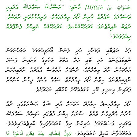
حَسَوَاتٍ مِنْ مَاءٍ))
[11]
މާނައީ: “ރަސޫލުﷲ ޞައްލަﷲ ޢަލައިހި
ވަސައްލަމަ ނަމާދުގެ ކުރިން ރޯދަ ވީއްލަވައެވެ. ފަރީއްކުޅުވަނީ ރުޠަބެވެ.
ރުޠަބު ނެތިއްޖެނަމަ ކަދުރުކޮޅެކެނވެ. ކަދުރުކޮޅެއް ނެތިއްޔާ ފެންފޮދެއް
ހިއްޕަވައެވެ.”
ފަހެ ރުޠަބާއި ތަމްރާއި އަދި ފެނުން ރޯދަވީއްލުމުގެ ކުޅަކާނަކަން
ނުލިބެއްޖެނަމަ ކައި ބޮއި ހަދާ ޙަލާލު ތަކެތީގެ ތެރެއިން ފަސޭހަ
އެއްޗަކުން ރޯދަ ވީއްލާށެވެ. ދެންފަހެ އެއްވެސް އެއްޗެއް ރޯދަވިއްލަން
ނުލިބިއްޖެނަމަ ހިތުން ރޯދަ ވީއްލާށެވެ. ބައެއް އާންމު މީހުން ކަންކުރާ
ފަދައިން އިނގިލި ބޮއި ކުޅުއެއްކޮށް ކުޅުބޮއި ނަހަދާށެވެ.
ރޯދަ ވީއްލާހިނދު ހިތްއެދޭ ކަމަކަށް އެދި ﷲގެ ޙަޟުރަތުގައި ދުޢާ
ކުރުން އެދެވިގެން ވެއެވެ. ސުނަނު އިބުނު މާޖާގައި ނަބިއްޔާ ޞައްލަﷲ
ޢަލައިހި ވަސައްލަމަގެ އަރިހުން ރިވާ ކުރައްވާފައިވާ ޙާދީޘެއްގައިވެއެވެ.
އެކަލޭގެފާނު ޙަދީޘް ކުރެއްވިއެވެ.
((إِنَّ لِلصَّائِمِ عِنْدَ فِطْرِهِ لَدَعْوَةً مَا