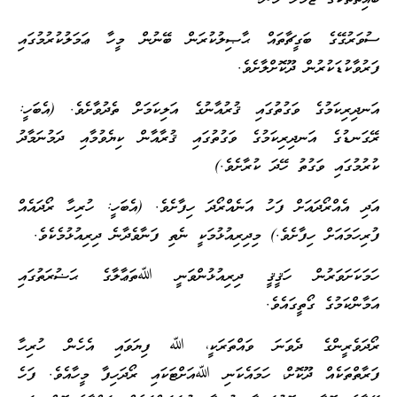
ސުވަރުގޭގެ ބަގީޗާތައް ޙާޞިލުކުރަން ބޭނުން މީހާ ޢަމަލުކުރުމުގައި
ފަރުވާކުޑަކުރުން ދޫކޮށްލާށެވެ.
އަނދިރިކަމުގެ ވަގުތުގައި ޤުރުއާނުގެ އަލިކަމަށް ތެދުވާށެވެ. (އެބަހީ:
ރޭގަނޑުގެ އަނދިރިކަމުގެ ވަގުތުގައި ޤުރާއާން ކިޔެވުމާއި ދަމުނަމާދު
ކުރުމުގައި ވަގުތު ހޭދަ ކުރާށެވެ.)
އަދި އެއްރޯދައަށް ފަހު އަނެއްރޯދަ ހިފާށެވެ. (އެބަހީ: ހުރިހާ ރޯދައެއް
ފުރިހަމައަށް ހިފާށެވެ.) މިދިރިއުޅުމަކީ ނެތި ފަނާވެދާނެ ދިރިއުޅުމެކެވެ.
ހަމަކަށަވަރުން ހަޤީޤީ ދިރިއުޅުންވަނީ ﷲތަޢާލާގެ ޙަޟުރަތުގައި
އަމާންކަމުގެ ގޯތީގައެވެ.
ރޯދަވެރީންގެ ދެވަނަ ވައްތަރަކީ، ﷲ ފިޔަވައި އެހެން ހުރިހާ
ފަރާތްތަކެއް ދޫކޮށް، ހަމައެކަނި ﷲއަށްޓަކައި ރޯދަހިފާ މީހާއެވެ. ފަހެ