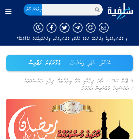
އިތުރަށް ހޯދާ
މި ވެބްސައިޓުގައިވާ ލިޔުންތައް ނަކަލު ކުރާނަމަ މި ވެބްސައިޓަށާއި ލިޔުންތެރިއާއަށް ހަވާލާދެއްވާ!
مَجَالِسُ شَهْرِ رَمَضَانَ – އެގާރަވަނަ މަޖްލިސް
6 ޖޫން 2017
/
ރޯދަ
,
ފިޤުހާއި އޭގެ ޢިލްމުތައް
,
ފިޤުހީ މައްސަލަތައް
/
އައްޝައިޚް މުއުތަމިން އަޙްމަދު