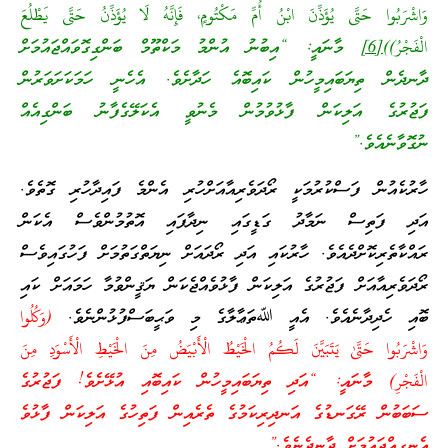
وَاشْرَبُوا حَتَّى يُؤَذِّنَ ابْنُ أُمِّ مَكْتُومٍ، فَإِنَّهُ لَا يُؤَذِّنُ حَتَّى يَطْلُعَ
الْفَجْرُ))
[6]
މާނައީ: “އިބުނު އުންމު މަކްތޫމް ބަންގިގޮވައްޖައުމަށް
ދާނދެން ތިޔަބައިމީހުން ކައިބޮއެ ހަދާށެވެ. އެހެނީ ހަމަކަށަވަރުން
ފަޖުރުގެ އަލިކަން ފާޅުވުމުން މެނުވީ އެކަލޭގެފާނު ބަންގިއެއް
ނުގޮވާނެއެވެ.”
ހާރުކެއުން ފަސްކުރުމަކީ ރޯދަވެރިއާއަށްހުރި އެންމެ ފައިދާހުރި ގޮތެވެ.
އަދި ފަތިސް ނަމާދު ގަޑީގައި ނިދާފައި އޮތުމުންވެސް އެކަން
ރައްކާތެރިކޮށްދެއެވެ. ހާރުކައި އަދި ރޯދައަށް ނިޔަތްގަތުމަށް ފަހުގައިވެސް
ރޯދަވެރިއާއަށް ފަޖުރުގެ އަލިކަން ފާޅުވެއްޖެކަން ޔަޤީންވުމާ ހަމައަށް ކައި
ބޮއި ހެދިދާނެއެވެ. އެއީ ﷲތަޢާލާގެ މި ވަޙީބަސްފުޅުންނެވެ.
(وَكُلُوا
وَاشْرَبُوا حَتَّىٰ يَتَبَيَّنَ لَكُمُ الْخَيْطُ الْأَبْيَضُ مِنَ الْخَيْطِ الْأَسْوَدِ مِنَ
الْفَجْرِ) މާނައީ: “އަދި ތިޔަބައިމީހުން ކައިބޮއި އުޅޭށެވެ! ފަޖުރުގެ
ސަބަބުން ރޭގަނޑުގެ އަނދިރިކަމުގެ ތެރެއިން ފަތިހުގެ އަލިކަން ފާޅުވެ
އެނގިއްޖައުމަށް ދާނދެނެވެ.”