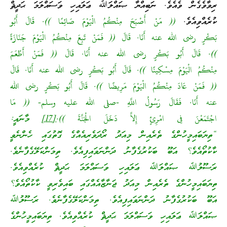
ރިވާވެގެން ވެއެވެ. ނަބިއްޔާ ޞައްލަﷲ ޢަލައިހި ވަސައްލަމަ ޙަދީޘް
ކުރެއްވިއެވެ.
(( مَنْ أَصْبَحَ مِنْكُمُ الْيَوْمَ صَائِمًا )). قَالَ أَبُو
بَكْرٍ رضى الله عنه أَنَا. قَالَ (( فَمَنْ تَبِعَ مِنْكُمُ الْيَوْمَ جَنَازَةً
)). قَالَ أَبُو بَكْرٍ رضى الله عنه أَنَا. قَالَ (( فَمَنْ أَطْعَمَ
مِنْكُمُ الْيَوْمَ مِسْكِينًا )). قَالَ أَبُو بَكْرٍ رضى الله عنه أَنَا. قَالَ
(( فَمَنْ عَادَ مِنْكُمُ الْيَوْمَ مَرِيضًا )). قَالَ أَبُو بَكْرٍ رضى الله
عنه أَنَا. فَقَالَ رَسُولُ اللَّهِ -صلى الله عليه وسلم- (( مَا
اجْتَمَعْنَ فِى امْرِئٍ إِلاَّ دَخَلَ الْجَنَّةَ )).
[17]
މާނައީ:
“ތިޔަބައިމީހުންގެ ތެރެއިން މިއަދު ރޯދަވެރިއެއްގެ ގޮތުގައި ހެންނެވީ
ކާކުތޯއެވެ؟ އަބޫ ބަކުރުގެފާނު ދަންނަވައިފިއެވެ. ތިމަންކަލޭގެފާނެވެ.
ރަސޫލުﷲ ޞައްލަﷲ ޢަލައިހި ވަސައްލަމަ ޙަދީޘް ކުރެއްވިއެވެ.
ތިޔަބައިމީހުންގެ ތެރެއިން މިއަދު ޖަނާޒާއެއްގައި ބައިވެރިވީ ކާކުތޯއެވެ؟
އަބޫ ބަކުރުގެފާނު ދަންނަވައިފިއެވެ. ތިމަންކަލޭގެފާނެވެ. ރަސޫލުﷲ
ޞައްލަﷲ ޢަލައިހި ވަސައްލަމަ ޙަދީޘް ކުރެއްވިއެވެ. ތިޔަބައިމީހުންގެ