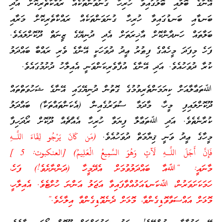
އޭނާގެ ބޮލާއި ބޮލުގައިވާ ހުރިހާ ގުނަވަންތަކެއް ރައްކާތެރިކޮށް އަދި
ބަނޑާއި ބަނޑުގައިވާ ހުރިހާ ގުނަވަންތަކެއް ރައްކާތެރިކޮށް މަރާއި
ބަލާތައް ހަނދާންކޮށް އާޚިރަތަށް އެދި ދުނިޔޭގެ ޒީނަތް ދޫކޮށްލައެވެ.
ފަހެ މިފަދަ މީހެއްގެ ފިޠުރު ޢީދު ދުވަހަކީ އޭނާގެ ވެރި ރައްބާ ބައްދަލު
ކުރާ ދުވަހުއެވެ. އަދި އޭނާގެ އުފާވެރިކަންވަނީ އެއިލާހު ދުށުމުގައެވެ.
ﷲތަޢާލާއަށް ކިޔަމަންތެރިވުމުގެ ގޮތުން ދުނިޔޭގައި އޭނާގެ ޝަހުވަތްތައް
ދޫކޮށްލައިފި މީހާ، މާދަމާ ސުވަރުގެއިން (އެކަންތައްތަކާ) ބައްދަލު
ކުރާނެތެވެ. އަދި ﷲތަޢާލާ ފިޔަވާ ހުރިހާ އެއްޗެއް ދޫކޮށް ރޯދަހިފާ
މީހާގެ ޢީދު ވަނީ ޤިޔާމަތް ދުވަހުއެވެ.
(مَن كَانَ يَرْجُو لِقَاءَ اللَّـهِ
فَإِنَّ أَجَلَ اللَّـهِ لَآتٍ وَهُوَ السَّمِيعُ الْعَلِيمُ) [العنكبوت: 5 ]
މާނައީ: “ﷲއާ ބައްދަލުވުމަށް އެދޭމީހާ (ދަންނާށެވެ!) ފަހެ،
ހަމަކަށަވަރުން، ﷲކަނޑައަޅުއްވާފައިވާ އަޖަލު އަންނަ ހުށްޓެވެ. އެއިލާހީ،
މޮޅަށް އައްސަވާވޮޑިގެންވާ، މޮޅަށް ދެނެވޮޑިގެންވާ އިލާހެވެ.”