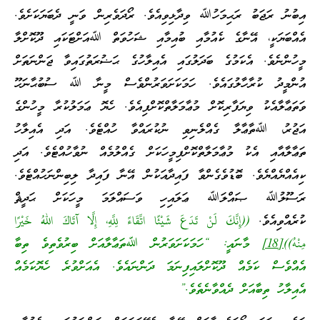
އިބުނު ރަޖަބު ރަޙިމަހުﷲ ވިދާޅިވިއެވެ. ރޯދަވެރިން ވަނީ ދެބަޔަކަށެވެ.
އެއްބަޔަކީ، އޭނާގެ ކެއުމާއި ބުއިމާއި ޝަހުވަތް ﷲއަށްޓަކައި ދޫކޮށްލާ
މީހުންނެވެ. އެކަމުގެ ބަދަލުގައި އެއިލާހުގެ ޙަޟުރަތުގައިވާ ޖަންނަތަށް
އުންމީދު ކުރާހާލުގައެވެ. ހަމަކަށަވަރުންވެސް މީނާ ﷲ ސުބުޙާނަހޫ
ވަތަޢާލާއެކު ވިޔަފާރިކޮށް މުޢާމަލާތްކޮށްފިއެވެ. ހެޔޮ ޢަމަލުކުރާ މީހުންގެ
އަޖުރު، ﷲތާޢާލާ ގެއްލެނިވި ނުކުރައްވާ ހުއްޓެވެ. އަދި އެއިލާހު
ތަޢާލާއާއި އެކު މުޢާމަލާތްކޮށްފިމީހަކަށް ގެއްލުމެއް ނުވާހުއްޓެވެ. އަދި
ކިއެއްޔެއްޔެވެ. ބޮޑުވެގެންވާ ފައިދާއަކުން އޭނާ ފައިދާ ލިބިންނަހުއްޓެވެ.
ރަސޫލުﷲ ޞައްލަﷲ ޢަލައިހި ވަސައްލަމަ މީހަކަށް ޙަދީޘް
ކުރެއްވިއެވެ.
((إِنَّكَ لَنْ تَدَعَ شَيْئًا اتِّقَاءً لِلَّهِ، إِلَّا آتَاكَ اللهُ خَيْرًا
مِنْهُ))
[18]
މާނައީ: “ހަމަކަށަވަރުން ﷲތަޢާލާއަށް ބިރުވެތިވެ ތިބާ
އެއްވެސް ކަމެއް ދޫކޮށްލައިފިނަމަ ދަންނައެވެ. އެއަށްވުރެ ހެޔޮކަމެއް
އެއިލާހު ތިބާއަށް ދެއްވާނެތެވެ.”