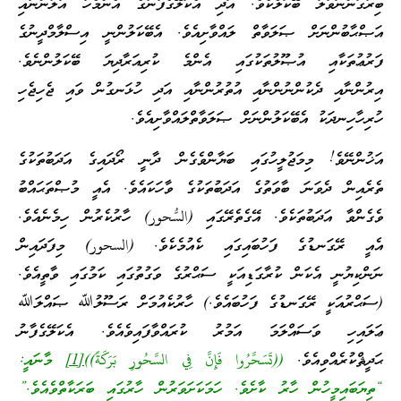
ބިރުގަންނަވާލާ ބޭކަލެކެވެ. އަދި އެކަލޭގެފާނުގެ އެންމެހާ އާލުންނާއި
އަޞްޙާބުންނަށް ޞަލަވާތް ލައްވާށިއެވެ. އެބޭކަލުންނީ އިސްލާމްދީނުގެ
ފަރުޢުތަކާއި އުޞޫލުތަކުގައި އެންމެ ކުރިއަރާދިޔަ ބޭކަލުންނެވެ.
އިރުންނާއި ދެކުންނުންނާއި އުތުރުންނާއި އަދި ހުޅަނގުން ވައި ޖެހިޖެހި
ހުރިހާހިނދަކު އެބޭކަލުންނަށް ޞަލަވާތްލައްވާށިއެވެ.
އަޚުންނޭވެ! މިމަޖުލީހުގައި ބަޔާންވެގެން ދާނީ ރޯދައިގެ އަދަބުތަކުގެ
ތެރެއިން ދެވަނަ ބާވަތުގެ އަދަބުތަކުގެ ވާހަކައެވެ. އެއީ މުޞްތަޙައްބު
ވެގެންވާ އަދަބުތަކެވެ. އޭގެތެރޭގައި (السُّحور) ހާރުކެރުން ހިމެނެއެވެ.
އެއީ ރޭގަނޑުގެ ފަހުބައިގައި ކެއުމެކެވެ. (السحور) މިފަދައިން
ނަންކިޔުނީ އެކަން ކުރާގަޑިއަކީ ސަޙްރުގެ ވަގުތުގައި ކަމުގައި ވާތީއެވެ.
(ސަޙްރުއަކީ ރޭގަނޑުގެ ފަހުބައެވެ.) ހާރުކެއުމަށް ރަސޫލުﷲ ޞައްލަﷲ
ޢަލައިހި ވަސައްލަމަ އަމުރު ކުރައްވާފައިވެއެވެ. އެކަލޭގެފާނު
ޙަދީޘްކުރެއްވިއެވެ.
((تَسَحَّرُوا فَإِنَّ فِي السَّحُورِ بَرَكَةً))
[1]
މާނައީ:
“ތިޔަބައިމީހުން ހާރު ކާށެވެ. ހަމަކަށަވަރުން ހާރުގައި ބަރަކާތްވެއެވެ.”