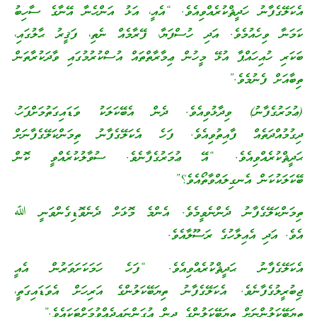
އެކަލޭގެފާނު ހަދީޘްކުރެއްވިއެވެ. “އެއީ، އަޅު އަންހެނާ އޭނާގެ ސާހިބު
ކަމަނާ ވިހެއުމެވެ. އަދި ހުސްފަޔާ، ފޭރާމެއް ނެތި، ފަޤީރު ޙާލުގައި،
ބަކަރި ހުއިހައްޕާ އުޅޭ މީހުން ޢިމާރާތްތައް އުސްކުރުމުގައި ވާދަކުރާތަން
ތިބާއަށް ފެނުމެވެ.”
(ޢުމަރުގެފާނު) ވިދާޅުވިއެވެ. ދެން އެބޭކަލަކު ވަޑައިގަތުމަށްފަހު،
ދިގުމުއްދަތެއް ފާއިތުވިއެވެ. ފަހެ އެކަލޭގެފާނު ތިމަންކަލޭގެފާނަށް
ޙަދީޘްކުރެއްވިއެވެ. “އޭ ޢުމަރުގެފާނެވެ. ސުވާލުކުރެއްވީ ކޮން
ބޭކަލަކުކަން އެނގިލައްވާތޯއެވެ؟”
ތިމަންކަލޭގެފާނު ދެންނެވީމެވެ. އެންމެ މޮޅަށް ދެނެވޮޑިގެންވަނީ ﷲ
އެވެ. އަދި އެއިލާހުގެ ރަސޫލާއެވެ.
އެކަލޭގެފާނު ޙަދީޘްކުރެއްވިއެވެ. “ފަހެ ހަމަކަށަވަރުން އެއީ
ޖިބުރީލުގެފާނެވެ. އެކަލޭގެފާނު ތިޔަބޭކަލުންގެ އަރިހަށް އެވަޑައިގަތީ،
ތިޔަބޭކަލުންނަށް ތިޔަބޭކަލުންގެ ދީން އުގަންނައިދެއްވުމަށްޓަކައެވެ.”