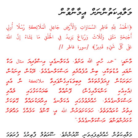
މަލާއިކަތުންނަށް އީމާންވުން
﴿الْحَمْدُ لِلَّهِ فَاطِرِ السَّمَاوَاتِ وَالْأَرْضِ جَاعِلِ الْمَلَائِكَةِ رُسُلًا أُولِي
أَجْنِحَةٍ مَثْنَى وَثُلَاثَ وَرُبَاعَ يَزِيدُ فِي الْخَلْقِ مَا يَشَاءُ إِنَّ اللَّهَ
عَلَى كُلِّ شَيْءٍ قَدِيرٌ﴾ [سورة فاطر 1]
މާނައީ: “حمد ހުރީ ﷲ އަށެވެ. އެކަލާނގެއީ، އިސްވެދިޔަ مثال އަކާ
ނުލައި އުޑުތަކާއި، ބިން އުފެއްދެވި ރަސްކަލާނގެއެވެ. ދޭކުން، ތިނަކުން،
ހަތަރަކުން ފިޔަފުޅުތަކެއް ލިބިވަޑައިގެންފައިވާ ملائكة ން އެއީ
(އެކިއެކި ކަންކަމާއިގެން) ފޮނުއްވާ ބަޔަކުކަމުގައި ލެއްވި
ރަސްކަލާނގެއެވެ. ހެއްދެވުމުގައި އެކަލާނގެ އިރާދަކުރައްވާ ގޮތަކަށް
އިތުރު ކުރައްވަތެވެ. ހަމަކަށަވަރުން اللَّه އީ، ކޮންމެ ކަމެއްގެ މައްޗަށް
ކުޅަދުންވަންތަ ރަސްކަލާނގެއެވެ.”
މަލާއިކަތުން ހެއްދެވިފައިވަނީ ނޫރުންނެވެ. ސޫރަތުލް ފާޠިރުގެ ފުރަތަމަ