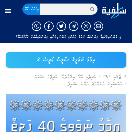
އިތުރަށް ހޯދާ
މި ވެބްސައިޓުގައިވާ ލިޔުންތައް ނަކަލު ކުރާނަމަ މި ވެބްސައިޓަށާއި ލިޔުންތެރިއާއަށް ހަވާލާދެއްވާ!
އިމާމު ނަވަވީގެ ސާޅީސް ޙަދީސް 2
3 ޖުލައި 2017
/
ޙަދީޘާއި އޭގެ ޢިލްމުތައް
,
ޙަދީޘްގެ ޝަރަޙަ
/
އައްޝައިޚް މުޙައްމަދު މަޢޫން ޝަރީފް