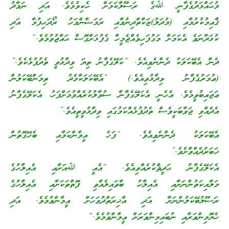
މުޙައްމަދުގެފާނީ ﷲގެ ރަސޫލާކަމަށް ހެކިވުމެވެ. އަދި ނަމާދު
ޤާއިމުކުރުމާއި (މުދަލު)ޒަކާތްދިނުމާއި ރަމަޟާންމަހު ރޯދަހިފުމާ އަދި
ކުޅަދާނަވެ އެކަމަށް މަގުފަހިވެއްޖެމީހާ ގެފުޅަށްގޮސް ޙައްޖުވުމެވެ.“
ދެން އެބޭކަލަކު ދެންނެވިއެވެ. “ކަލޭގެފާނު ތިޔަ ވިދާޅުވީ ތެދުފުޅެކެވެ.”
(ޢުމަރުގެފާނު ވިދާޅުވިއެވެ.) “އެބޭކަލަކާމެދު ތިމަންބޭކަލުން
ޢަޖައިބުވީމެވެ. އެހެނީ އެކަލޭގެފާނާ ސުވާލުކުރެއްވުމަށްފަހު، އެކަލޭގެފާނު
އެދެއްވި ޖަވާބަކީވެސް ތެދުފުޅެއްކަމުގައި ވިދާޅުވީތީއެވެ.”
އެބޭކަލަކު ދެންނެވިއެވެ. “ފަހެ އީމާންކަމާއި ބެހޭގޮތުން
ޚަބަރުދެއްވާށެވެ.”
އެކަލޭގެފާނު ޙަދީޘްކުރެއްވިއެވެ. “އެއީ ﷲއަށާއި އެއިލާހުގެ
މަލާއިކަތުންނަށާއި އެއިލާހު ބާވައިލެއްވި ފޮތްތަކަށާއި އެއިލާހުގެ
ރަސޫލުބޭކަލުންނަށާ އަދި އާޚިރަތްދުވަހަށް އީމާންވުމެވެ. އަދި
ހެޔޮމިންވަރާއި ނުބައިމިންވަރަށް އީމާންވުމެވެ.“