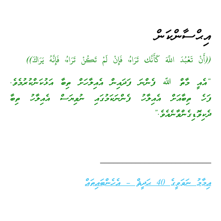
އިޙްސާންކަން
((أَنْ تَعْبُدَ اللَّهَ كَأَنَّك تَرَاهُ، فَإِنْ لَمْ تَكُنْ تَرَاهُ، فَإِنَّهُ يَرَاكَ))
“އެއީ މާތް ﷲ ފެންނަ ފަދައިން އެއިލާހަށް ތިބާ އަޅުކަންކުރުމެވެ.
ފަހެ ތިބާއަށް އެއިލާހު ފެންނަކަމުގައި ނުވިޔަސް އެއިލާހު ތިބާ
ދެކިވޮޑިގެންވާނެއެވެ.”
_________________________
އިމާމު ނަވަވީގެ 40 ޙަދީޘް – އެހެންބައިތައް