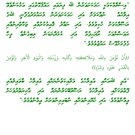
“އިސްލާމްކަމަކީ ހަމަކަށަވަރުން ﷲ ފިޔަވައި ޙައްޤުގޮތުގައި އަޅުކަންވެވޭ
އިލާހެއް ނުވާކަމަށާ އަދި ހަމަކަށަވަރުން މުޙައްމަދުގެފާނީ ﷲގެ
ރަސޫލާކަމަށް ހެކިވުމެވެ. އަދި ނަމާދު ޤާއިމުކުރުމާއި ޒަކާތްދިނުމާއި
ރަމަޟާންމަހު ރޯދަހިފުމާ އަދި ކުޅަދާނަކަން ލިބިގެންވާ މީހާ
ގެފުޅަށްގޮސް ޙައްޖުވުމެވެ.“
((أَنْ تُؤْمِنَ بِاللَّهِ، وَمَلَائِكَتِهِ، وَكُتُبِهِ، وَرُسُلِهِ، وَالْيَوْمِ الْآخِرِ، وَتُؤْمِنَ
بِالْقَدَرِ خَيْرِهِ وَشَرِّهِ))
“އެއީ ﷲއަށާއި އެއިލާހުގެ މަލާއިކަތުންނަށާއި އެއިލާހު ބާވައިލެއްވި
ފޮތްތަކަށާއި އެއިލާހުގެ ރަސޫލުބޭކަލުންނަށާ އަދި އާޚިރަތްދުވަހަށް
އީމާންވުމެވެ. އަދި ހެޔޮމިންވަރާއި ނުބައިމިންވަރަށް އީމާންވުމެވެ.“