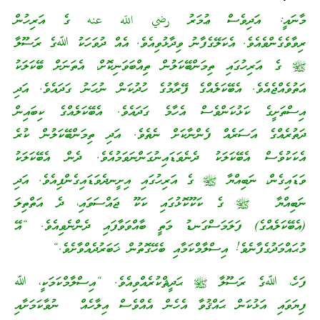
މާނައީ: އަދިވެސް ޢުމަރު رضي اللّه عنه ގެ އަރިހުން
ރިވާވެގެންވެއެވެ. އެކަލޭގެފާނު ވިދާޅުވިއެވެ. އެއް ދުވަހަކު ﷲގެ ރަސޫލާ
ﷺ ގެ އަރިހުގައި ތިމަންބޭކަލުން ތިއްބަވަނިކޮށް، އެތަނަށް ބޭކަލަކު
އަތުވެއްޖެއެވެ. އެބޭކަލެއްގެ ފޭރާމުގެ ހުދުކަން ނުހަނު ގަދައެވެ. އަދި
އިސްތަށީގެ ކަޅުކަންވެސް އެހާމެ ގަދައެވެ. އެބޭކަލެއްގެ ކިބައިން
ދަތުރެއްގެ އަސަރެއް ފެންނާކަށް ނެތެވެ. އަދި ތިމަންބޭކަލުން ކުރެ
އެކަކުވެސް އެބޭކަލަކު ދެނެވަޑައިނުގަންނަވަމުއެވެ. ދެން އެބޭކަލަކު
ވަޑައިގެން، ނަބިއްޔާ ﷺ ގެ އަރިހުގައި އިށީނދެވަޑައިގެންފިއެވެ. އަދި
ނަބިއްޔާ ﷺ ގެ ކަކޫކޮޅުގައި ކަކޫ ޖައްސަވައި، ދެ އަތްތިލަ
(އެބޭކަލެއްގެ) ފަލަމަސްގަނޑު މަތީ ބާއްވަވާފައި ދެންނެވިއެވެ. “އޭ
މުޙައްމަދުގެފާނެވެ! އިސްލާމްކަމާއި ބެހޭގޮތުން ޚަބަރުދެއްވާށެވެ.“
ފަހެ، ﷲގެ ރަސޫލާ ﷺ ޙަދީޘްކުރެއްވިއެވެ. “އިސްލާމްކަމަކީ، ﷲ
ފިޔަވައި އަޅުކަން ޙައްޤުވާ އެހެން އެއްވެސް އިލާހެއް ނުވާކަމަށާއި