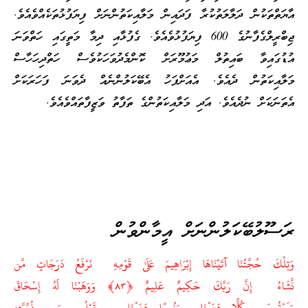
އާޔަތްތަކުން ދަލާލަތުކުރާ ފަދައިން މަލާއިކަތުންނަށް ފިޔަފުޅުތަކެއްވެއެވެ.
ޖިބްރީލްގެފާނުގެ 600 ފިޔަފުޅުވެއެވެ. ގެފުޅާއި ދިމާ މަތީގައި ހަތްވަނަ
އުޑުގައިވާ ބައިތުލް މަޢުމޫރަށް ކޮންމެދުވަހަކުވެސް ހަތްދިހަހާސް
މަލާއިކަތުން ދެއެވެ. އެއަށްފަހު އެބޭކަލުންނެއް ދެވަނަ ފަހަރަކަށް
އެތަނަކަށް ނުދެއެވެ. އަދި މަލާއިކަތުންގެ ތަފާތު ވަޒީފާތައްވެއެވެ.
ރަސޫލުބޭކަލުންނަށް އީމާންވުން
وَتِلْكَ حُجَّتُنَا آتَيْنَاهَا
إِبْرَاهِيمَ
عَلَىٰ قَوْمِهِ نَرْفَعُ دَرَجَاتٍ مَّن
نَّشَاءُ إِنَّ رَبَّكَ حَكِيمٌ عَلِيمٌ ﴿٨٣﴾ وَوَهَبْنَا لَهُ
إِسْحَاقَ