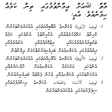
މާތް ﷲއަށް އީމާންވުމުގައި ތިން ކަމެއް
ހިމެނެއެވެ. އެއީ:
تَوحِيدُ الرُّبُوبِيَّة އެކަލާނގެ ރުބޫބިއްޔަތުގައި އެއްކައުވަންތަކުރުން:
ކާއިނާތު ޚަލްޤުކުރެއްވުމާއި އެކާއިނާތުގެ އެންމެހައި ކަމެއް
ތަދުބީރުކުރެއްވުމުގަޔާއި، ރިޒުޤްދެއްވުމާއި، މަރުއްވެވުމާއި
ދިރުއްވުމުގައި އެކަލާނގެއަށް ބައިވެރިޔަކުނުވާކަމަށް އީމާންވުން
تَوحِيدُ الاُلُوهِيَّة އެކަލާނގެ އުލޫހިއްޔަތުގައި އެއްކައުވަންތަކުރުން:
އެންމެހައި އަޅުކަމެއް އެކަލާނގެއަށް ޚާއްސަކުރުމާއި
އަޅުކަންތަކުގައި އެކަލާނގެއާއި އެހެން ފަރާތެއް ބައިވެރިނުކުރުން
تَوحِيدُ اْلاَسْمَاء وَالصِّفَات އެކަލާނގެ އިސްމުފުޅުތަކާއި
ސިފަފުޅުތަކުގައި އެއްކައުވަންތަކުރުން