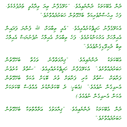
ދެން އެބޭކަލަކު ދެންނެވިއެވެ. “ކަލޭގެފާނު ތިޔަ ވިދާޅުވީ ތެދުފުޅެކެވެ.
ފަހެ އިޙުސާންތެރިކަމާ ބެހޭގޮތުން ޚަބަރުދެއްވާށެވެ.”
އެކަލޭގެފާނު ހަދީޘްކުރެއްވިއެވެ. “އެއީ ތިބާއަށް، ﷲ ފެންނަ ފަދައިން
އެއިލާހަށް އަޅުކަންކުރުމެވެ. ފަހެ ތިބާއަށް އެއިލާހު ނުފެނުނަސް އެއިލާހު
ތިބާ ދެކިވޮޑިގެންވެއެވެ.”
އެބޭކަލަކު ދެންނެވިއެވެ. “ޤިޔާމަތްވާނެ ވަގުތާ ބެހޭގޮތުން
ޚަބަރުދެއްވާށެވެ.” އެކަލޭގެފާނު ހަދީޘްކުރެއްވިއެވެ. “ސުވާލު ކުރެވުނު
ފަރާތަށް، ސުވާލު ކުރި ފަރާތަށް ވުރެ ބޮޑަށް އެކަމާ ބެހޭގޮތުން
އެނގިގެން ނުވެއެވެ.” (އެބަހީ: ދެ ބޭކަލުންކުރެ އެއްވެސް ބޭކަލަކަށް
އެކަން އެނގިގެން ނުވެއެވެ.)
ދެން އެބޭކަލަކު ދެންނެވިއެވެ. “ޤިޔާމަތުގެ ޢަލާމާތްތަކާ ބެހޭގޮތުން
ޚަބަރުދެއްވާށެވެ.”