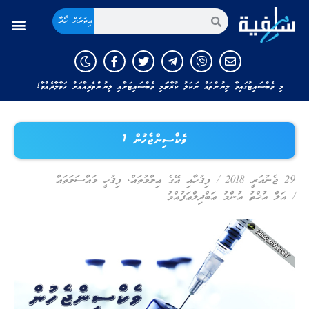
އިތުރަށް ހޯދާ
މި ވެބްސައިޓުގައިވާ ލިޔުންތައް ނަކަލު ކުރާނަމަ މި ވެބްސައިޓަށާއި ލިޔުންތެރިއާއަށް ހަވާލާދެއްވާ!
ވެކްސިންޖެހުން 1
29 ޖެނުއަރީ 2018
/
ފިޤުހާއި އޭގެ ޢިލްމުތައް
,
ފިޤުހީ މައްސަލަތައް
/
އަލް އުޚްތު އުންމު ޢަބްދިލްޢަފުއްވު