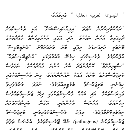
” الموسوعة العربية العالمية ” ގައިވެއެވެ.
“ރައްކާތެރިކުރުން ނުވަތަ “އިމިއުނައިސޭޝަން” އަކީ ވެކްސިންއަށް
ދެވިފައިވާ އެހެން ނަމެކެވެ. އަދި އޭގައި އެކުލެވިގެންވާ މާއްދާތަކުގެ
ބޭނުމަކީ ހަށިގަނޑުގެ ދިފާޢީ ބާރު ވަރުގަދަކޮށް “އެންޓިބޮޑީސް”
އުފެއްދުމެވެ. ވެކްސިންގައި ހިމެނޭ މާއްދާތަކަކީ “އެންޓިބޮޑީސްތައް”
“ސްޓިމިއުލޭޓު” ކޮށްލާނެފަދަ ބާރު ހުންނަ މާއްދާއެކެވެ. ނަމަވެސް
ބަލިޖައްސާވަރުގެ ބާރެއް އެއަކު ނުހުންނާނެއެވެ. ގިނަ ވެކްސިންތަކުގައި
ހިމެނެނީ ބަލިޖައްސުވާ ބެކްޓީރިއާތަކެވެ. ނުވަތަ މަރުވެފައިވާ
ވައިރަސްތަކެވެ. އަދި ބައެއް ވެކްސިންތަކުގައި ދިރޭ ޖަރާސީމުތައްވެސް
ހިމެނެއެވެ. އެހެނަސް އެހުންނަނީ އޭގެން ބަލިނުޖެހޭވަރަށް
ނިކަމެތިކޮށްލާފައެވެ. މިފަދަ ވެކްސިންތަކުގައިވަނީ ބަލިޖައްސުވާ
ޖަރާސީމުތަކުން (pathogens) ނެރޭ ޓޮކްސިންތަކެވެ. އެހެނަސް ތަފާތު