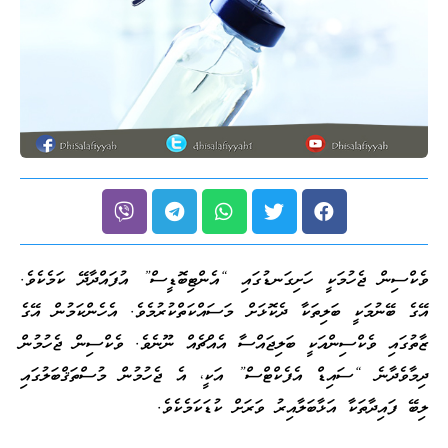
ވެކްސިން ޖެހުމަކީ ހަށިގަނޑުގައި “އެންޓިބޮޑީސް” އުފައްދާދޭ ކަމެކެވެ.
އޭގެ ބޭނުމަކީ ބަލިތަކާ ދެކޮޅަށް މަސައްކަތްކުރުމެވެ. އެހެންކަމުން އޭގެ
ޒާތުގައި ވެކްސިންއަކީ ބަލިޖައްސާ އެއްޗެއް ނޫނެވެ. ވެކްސިން ޖެހުމުން
ދިމާވެދާނެ “ސައިޑް އެފެކްޓްސް” އަކީ، އެ ޖެހުމުން މުސްތަޤްބަލުގައި
ލިބޭ ފައިދާތަކާ އަޅާބަލާއިރު ވަރަށް ކުޑަކަމެކެވެ.