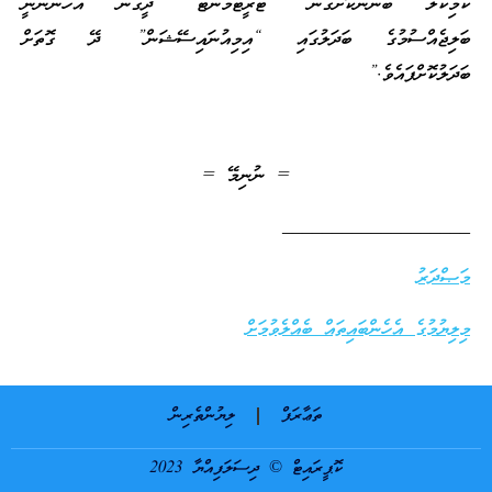
ކެމިކަލް ބޭނުންކޮށްގެން “ޓްރީޓްމެންޓު” ދީގެން އެހުންނަނީ
ބަލިޖެއްސުމުގެ ބަދަލުގައި “އިމިއުނައިސޭޝަން” ދޭ ގޮތަށް
ބަދަލުކޮށްފައެވެ.”
= ނުނިމޭ =
___________________
މަޞްދަރު
މިލިޔުމުގެ އެހެންބައިތައް ބެއްލެވުމަށް
ތަޢާރަފް
ލިޔުންތެރިން
ކޮޕީރައިޓް © ދިސަލަފިއްޔާ 2023