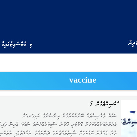
ުދިން
މި ވެބްސައިޓުގައިވާ 
vaccine
ވެކްސިންޖެހުން 5
ބައެއް ވެކްސިންތައް ބޭނުންކުރުމުން އިންސާނާގެ ހަށިގަނޑަށް
ގެއްލުންތަކެއްވާކަމަށް ޑޮކްޓަރީ ގޮތުން ސާބިތުވެއްޖެނަމަ ނުވަތަ އެއިން ފައިދާ
ވުރެ ގެއްލުން ބޮޑުކަމަށް ސާބިތުވެއްޖެނަމަ ދަންނައެވެ. އެޙާލަތުގައި އެވެކްސި