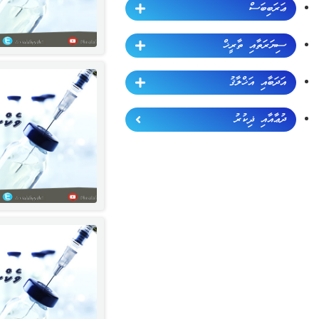
ޢަރަބިބަސް
ސިޔަރަތާއި ތާރީޚް
އަދަބާއި އަޚްލާޤު
ދުޢާއާއި ޛިކުރު