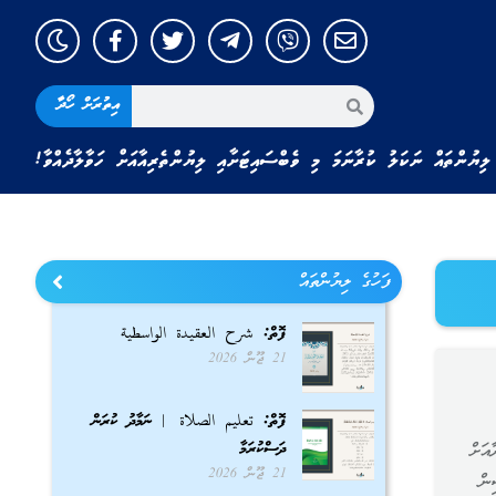
އިތުރަށް ހޯދާ
ލިޔުންތައް ނަކަލު ކުރާނަމަ މި ވެބްސައިޓަށާއި ލިޔުންތެރިއާއަށް ހަވާލާދެއްވާ!
ފަހުގެ ލިޔުންތައް
ފޮތް: شرح العقيدة الواسطية
21 ޖޫން 2026
ފޮތް: تعليم الصلاة | ނަމާދު ކުރަން
ދަސްކުރަމާ
އަށް
21 ޖޫން 2026
ން