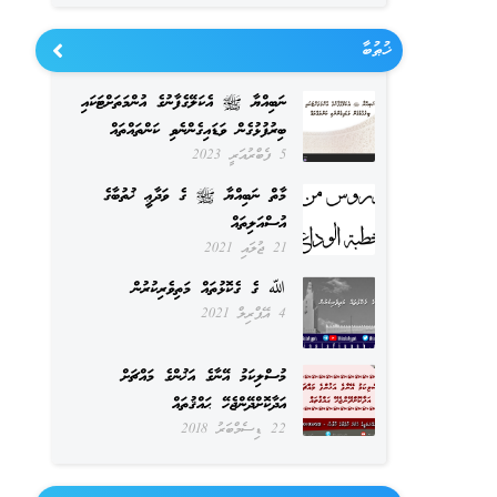
ޚުޠުބާ
ނަބިއްޔާ ﷺ އެކަލޭގެފާނުގެ އުންމަތަށްޓަކައި
ބިރުފުޅުގެން ވަޑައިގެންނެވި ކަންތައްތައް
5 ފެބްރުއަރީ 2023
މާތް ނަބިއްޔާ ﷺ ގެ ވަދާޢީ ޚުތުބާގެ
އުސްއަލިތައް
21 ޖުލައި 2021
ﷲ ގެ ގެކޮޅުތައް މަތިވެރިކުރުން
4 އޭޕްރިލް 2021
މުސްލިކަމު އޭނާގެ އަޚުންގެ މައްޗަށް
އަދާކޮށްދޭންޖެހޭ ޙައްޤުތައް
22 ޑިސެމްބަރު 2018