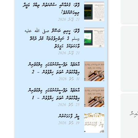
ފޮތް: ޤުރުއާނާއި ސުންނަތުން ތިބާގެ ޢަޤީދާ
ލިބިގަންނާށެވެ!
21 ޖޫން 2026
ފޮތް: ކީރިތި ރަސޫލާ صلى الله عليه
وسلم ގެ ކައިވެނިފުޅުތަކާ މެދު ދެކެވޭ
ވާހަކަތަކުގެ ޙަޤީޤަތް
21 ޖޫން 2026
އާޔަތެއް ތަފްސީރުކުރުމުގައި ޢިލްމުވެރިން
އިޖްމާޢުވުން ނުވަތަ ޚިލާފުވުން – 2
31 މާޗް 2026
އާޔަތެއް ތަފްސީރުކުރުމުގައި ޢިލްމުވެރިން
އިޖްމާޢުވުން ނުވަތަ ޚިލާފުވުން – 1
25 މާޗް 2026
އިން
ޢީދު ފާހަގަކުރުން
19 މާޗް 2026