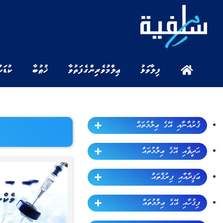
ފިލާވަޅު
ޢިލްމުވެރިންގެ ފަތުވާ
ޚުޠުބާ
ކުޑަކ
ޤުރުއާނާއި އޭގެ ޢިލްމުތައް
ޙަދީޘާއި އޭގެ ޢިލްމުތައް
ޢަޤީދާއާއި ފިރުޤާތައް
ފިޤުހާއި އޭގެ ޢިލްމުތައް