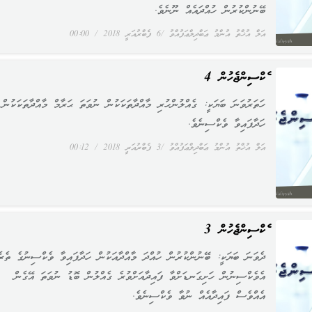
ބޭނުންކުރުން ހުއްދައެއް ނޫނެވެ.
އަލް އުޚްތު އުންމު ޢަބްދިލްޢަފުއްވު
6 ފެބްރުއަރީ 2018
00:00
ވެކްސިންޖެހުން 4
ހަތަރުވަނަ ބަޔަކީ: ގެއްލުންހުރި މާއްދާތަކަކުން ނުވަތަ ޙަރާމް މާއްދާތަކަކުން
ހަދާފައިވާ ވެކްސިނެވެ.
އަލް އުޚްތު އުންމު ޢަބްދިލްޢަފުއްވު
3 ފެބްރުއަރީ 2018
00:12
ވެކްސިންޖެހުން 3
ދެވަނަ ބަޔަކީ: ބޭނުންކުރުން ހުއްދަ މާއްދާއަކުން ހަދާފައިވާ ވެކްސިނުގެ ތެރެ
އެވެކްސިނުން ހަށިގަނޑަށްވާ ފައިދާއަށްވުރެ ގެއްލުން ބޮޑު ނުވަތަ އޭގެން
އެއްވެސް ފައިދާއެއް ނުވާ ވެކްސިނެވެ.