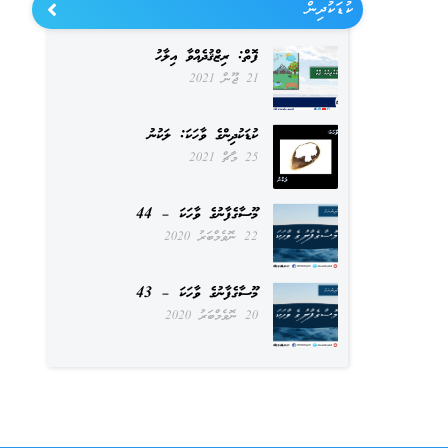
ކުޑަކުދިން
ފޮތް: ރިޒްޤުދެއްވާ އިލާހު
21 ޖޫން 2021
ކުޑަކުދިންގެ ވާހަކަ: ލަކުނު
25 މާޗް 2021
މޫސާގެފާނުގެ ވާހަކަ – 44
22 ނޮވެމްބަރު 2020
މޫސާގެފާނުގެ ވާހަކަ – 43
20 ނޮވެމްބަރު 2020