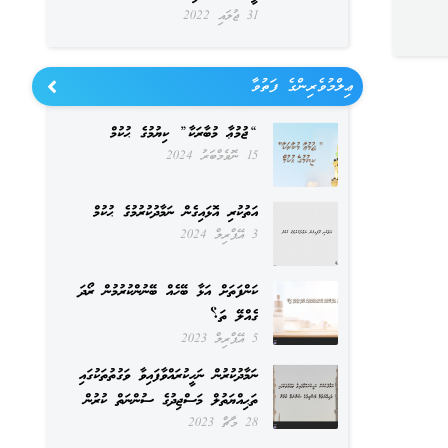
31 ޖުލައި 2022
ޢިލްމުވެރިންގެ ފަތުވާ
“ޖުމުޢާ މުބާރަކާ” ކިޔުމުގެ ޙުކުމް
15 ނޮވެމްބަރު 2024
އަތުކުރި އޮޅައިގެން ނަމާދުކުރުމުގެ ޙުކުމް
3 އޭޕްރިލް 2024
ކަންފަތަށް އަޅާ ބޭހެއް ބޭނުންކުރުމުން ރޯދަ
ގެއްލޭ ތަ؟
5 އޭޕްރިލް 2023
ނަމާދުކުރުން ނަހީކުރައްވާފައިވާ ވަގުތުތަކުގައި
ތަޙިއްޔަތުލް މަސްޖިދުގެ ސުންނަތް ކުރުން
28 މާޗް 2023