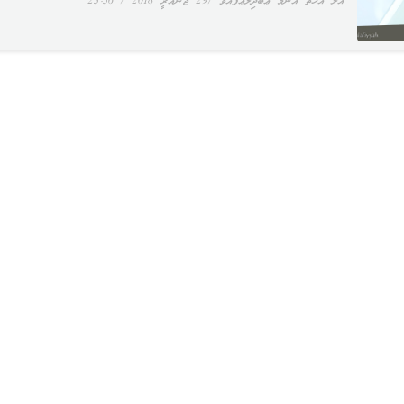
އަލް އުޚްތު އުންމު ޢަބްދިލްޢަފުއްވު
29 ޖެނުއަރީ 2018
23:36