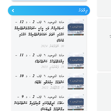
ފިލާވަޅު
مادة التوحيد ٦ (ف 2 ، د 12 –
ކަނޑައެޅިގެން ވަކި މީހަކީ ސުވަރުގެވަންތަވެރިއެއް
ކަމުގައި ނުވަތަ ނަރަކަވަންތަވެރިއެއް ކަމުގައި
ބުނުން)
30 ނޮވެމްބަރު 2024
مادة التوحيد ٦ (ف 2 ، د 11 –
ޤިޔާމަތްދުވަހުގެ ކަންތައްތައް)
28 ފެބްރުއަރީ 2023
مادة التوحيد ٦ (ف 2 ، د 10 –
ކަށްވަޅުގެ ނިޢުމަތާއި ޢަޛާބު)
17 އޮކްޓޯބަރު 2022
مادة التوحيد ٦ (ف 2 ، د 9 –
ޞައްޙަ ޙަދީޘްތަކުގައި ވާރިދުފައިވާ ކަންތައްތަކަށް
އީމާންވުމުގެ ވާޖިބުކަން)