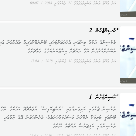
އަލް އުޚްތު އުންމު ޢަބްދިލްޢަފުއްވު
2 ފެބްރުއަރީ 2018
00:07
ވެކްސިންޖެހުން 2
ވެކްސިންގެ ޙުކުމް ބިނާވަނީ އެހެދުމަށްޓަކައި ބޭނުންކޮށްފައިވާ މާއްދާއަށާ އަދި
އެބޭނުންކުރުމުން އޭގެ މައްޗަށް ބިނާވާކަންކަމުގެ މައްޗަށެވެ.
އަލް އުޚްތު އުންމު ޢަބްދިލްޢަފުއްވު
1 ފެބްރުއަރީ 2018
13:14
ވެކްސިންޖެހުން 1
ވެކްސިން ޖެހުމަކީ ހަށިގަނޑުގައި “އެންޓިބޮޑީސް” އުފައްދާދޭ ކަމެކެވެ. އޭގެ
ބޭނުމަކީ ބަލިތަކާ ދެކޮޅަށް މަސައްކަތްކުރުމެވެ. އެހެންކަމުން އޭގެ ޒާތުގައި
ވެކްސިންއަކީ ބަލިޖައްސާ އެއްޗެއް ނޫނެވެ.