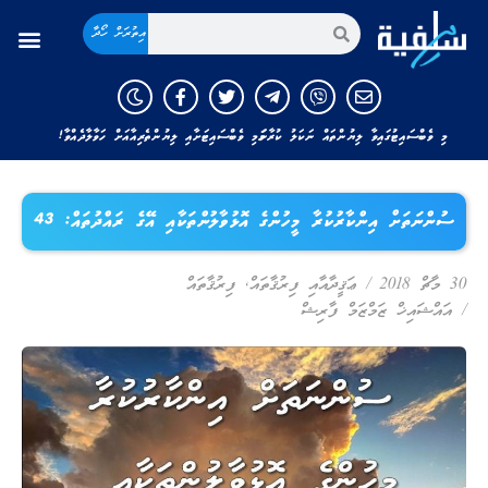
އިތުރަށް ހޯދާ
މި ވެބްސައިޓުގައިވާ ލިޔުންތައް ނަކަލު ކުރާނަމަ މި ވެބްސައިޓަށާއި ލިޔުންތެރިއާއަށް ހަވާލާދެއްވާ!
ސުންނަތަށް އިންކާރުކުރާ މީހުންގެ އޮޅުވާލުންތަކާއި އޭގެ ރައްދުތައް: 43
30 މާޗް 2018
/
ޢަޤީދާއާއި ފިރުޤާތައް
,
ފިރުޤާތައް
/
އައްޝައިޚް ޒަމްޒަމް ފާރިޝް