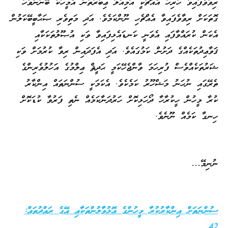
ރިވާވެފައިވާ ހުރިހާ އެއްޗަކީ އަމިއްލަ ޢިބާރާތުން އެމީހަކު ބޭނުންވާހާ
ގޮތަކަށް ރިވާވެފައިވާ އެއްޗެހި ނޫންކަމެވެ. އަދި މަތިވެރި ޞަޙާބީބޭކަލުން
އެކަން ކުރައްވާފައި އެވަނީ ކަނޑައެޅިފައިވާ ވަކި އުޞޫލުތަކަކާއި
ޤަވާޢިދުތަކެއްގެ ދަށުން ކަމުގައެވެ. އަދި އެފަދައިން ރިވާ ކުރުމަށް ވަކި
ޝަރުތަކެއްވެސް ފުރިހަމަ ވާންޖެހޭކަމީ ޙަދީޘް ޢިލްމުގެ އަހުލުވެރިންގެ
ތެރޭގައި ނުހަނު މަޝްހޫރު ކަމެކެވެ. އެކަމަކީ ސުންނަތައް އިންކާރު
ކުރާ މީހުން ހީކުރާހާ ދޯހަޅިކޮށް ހަރުދަނާކަމެއް ނެތި ފަރުވާ ކުޑަކޮށް
ހިނގާ ކަމެއް ނޫނެވެ.
ނުނިމޭ…
ސުންނަތަށް އިންކާރުކުރާ މީހުންގެ އޮޅުވާލުންތަކާއި އޭގެ ރައްދުތައް:
42