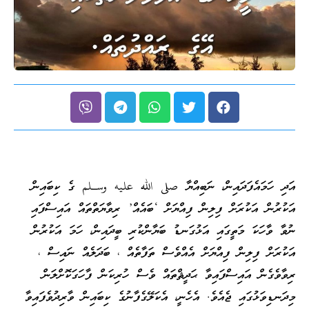
އަދި ހަމައެފަދައިން، ނަބިއްޔާ صلى الله عليه وسـلم ގެ ކިބައިން
އަކުރުން އަކުރަށް ފިލިން ފިއްޔަށް ‘ބައެއް’ ރިވާޔަތްތައް އައިސްފައި
ނުވާ ވާހަކަ މަތީގައި އަޅުގަނޑު ބަޔާންކުރި ބީދައިން، ހަމަ އަކުރުން
އަކުރަށް ފިލިން ފިއްޔަށް އެއްވެސް ތަފާތެއް ، ބަދަލެއް ނައިސް ،
ރިވާވެގެން އައިސްފައިވާ ޙަދީޘްތައް ވެސް ހުރިކަން ފާހަގަކޮށްލަން
މިދަނޑިވަޅުގައި ޖެއެވެ. އެހެނީ، އެކަލޭގެފާނުގެ ކިބައިން ވާރިދުވެފައިވާ