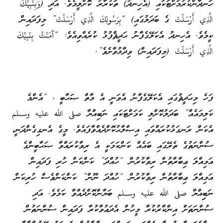
ހަނދާންކުރުމަށްޓަކައި (އެހިނދު) ތަކުރާރު ކޮށްލީމެވެ. އަދި (وَبِنَبِيِّكَ
الَّذِي أَرْسَلْتَ ގެ ބަދަލުގައި) “بِرَسُولِكَ الَّذِي أَرْسَلْتَ” މިފަދައިން
ކީމެވެ. އެހިނދު އެކަލޭގެފާނު ޙަދީޘްފުޅު ކުރެއްވިއެވެ: “آمَنْتُ بِنَبِيِّكَ
الَّذِي أَرْسَلْتَ (މިފަދައިން) ވިދާޅުވާށެވެ”.
ފަހެ މިޙަދީޘުގައި އެކަލޭގެފާނު އެވަނީ އެ މާތް ޞަޙާބީ ، “އެންމެ
ކަލިމައެއް” ބަދަލުކޮށްލި ކަމަށްޓަކައި ނަބިއްޔާ صلى الله عليه وسـلم
އެކަން ރަނގަޅުކުރައްވައި އިޞްލާޙުކޮށްދެއްވާފައެވެ. މީގެ އެނގިގެންދަނީ،
ސުންނަތުގެ ތެރޭގައި ބައެއް ކަންކަމަކީ އެ ރިވާކުރައްވާ ޞަޙާބީންގެ
އަމިއްލަ ޢިބާރާތުން ރިވާކުރުން “ހުއްދަ” ކަންކަން ހުރި ފަދައިން
އަމިއްލަ ޢިބާރާތުން ރިވާކުރުން “ހުއްދަ ނޫން” ކަންކަންވެސް ހުރިކަން
ނަބިިއްޔާ صلى الله عليه وسـلم ބަޔާންކޮށްދެއްވާ ކަމެވެ. އަދި
ސުންނަތަށް އިންކާރުކުރާ މީހުން އެދަޢުވާކުރާ ފަދައިން ސުންނަތުން