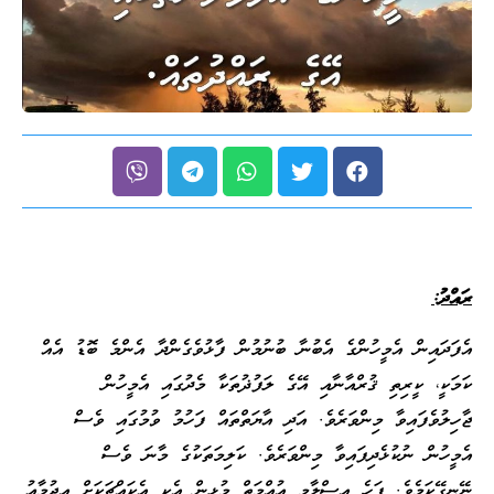
ރައްދު:
އެފަދައިން އެމީހުންގެ އެބުނާ ބުނުމުން ފާޅުވެގެންދާ އެންމެ ބޮޑު އެއް
ކަމަކީ، ކީރިތި ޤުރްއާނާއި އޭގެ ލަފުޛުތަކާ މެދުގައި އެމީހުން
ޖާހިލުވެފައިވާ މިންވަރެވެ. އަދި އާޔަތްތައް ފަހުމު ވުމުގައި ވެސް
އެމީހުން ނުކުޅެދިފައިވާ މިންވަރެވެ. ކަލިމަތަކުގެ މާނަ ވެސް
ނޭނގޭކަމެވެ. ފަހެ އިސްލާމީ އުއްމަތް މުޅިން އެކީ އެކައްޗަކަށް އިޖުމާޢު