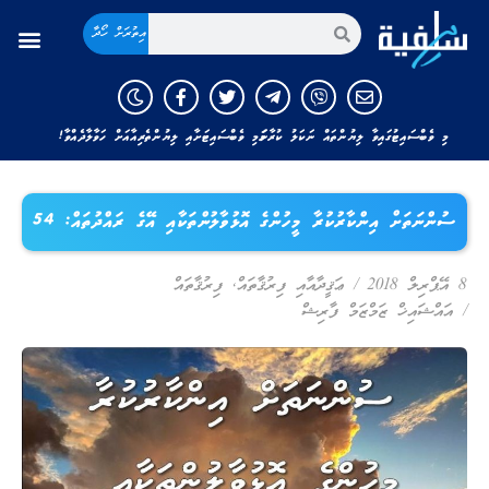
އިތުރަށް ހޯދާ
މި ވެބްސައިޓުގައިވާ ލިޔުންތައް ނަކަލު ކުރާނަމަ މި ވެބްސައިޓަށާއި ލިޔުންތެރިއާއަށް ހަވާލާދެއްވާ!
ސުންނަތަށް އިންކާރުކުރާ މީހުންގެ އޮޅުވާލުންތަކާއި އޭގެ ރައްދުތައް: 54
8 އޭޕްރިލް 2018
/
ޢަޤީދާއާއި ފިރުޤާތައް
,
ފިރުޤާތައް
/
އައްޝައިޚް ޒަމްޒަމް ފާރިޝް