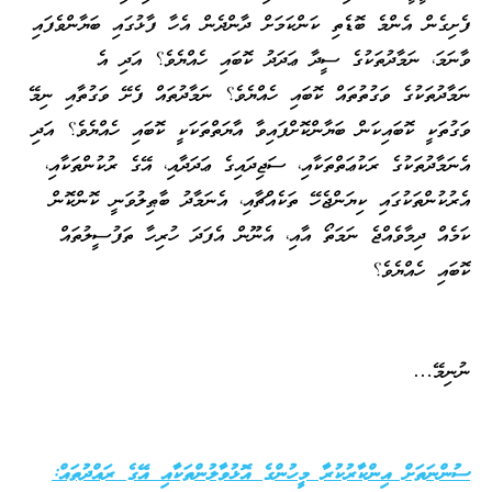
ފެށިގެން އެންމެ ބޮޑެތި ކަންކަމަށް ދާންދެން އެހާ ފާޅުގައި ބަޔާންވެފައި
ވާނަމަ، ނަމާދުތަކުގެ ސީދާ ޢަދަދު ކޮބައި ހެއްޔެވެ؟ އަދި އެ
ނަމާދުތަކުގެ ވަގުތުތައް ކޮބައި ހެއްޔެވެ؟ ނަމާދުތައް ފެށޭ ވަގުތާއި ނިމޭ
ވަގުތަކީ ކޮބައިކަން ބަޔާންކޮށްފައިވާ އާޔަތްތަކަކީ ކޮބައި ހެއްޔެވެ؟ އަދި
އެނަމާދުތަކުގެ ރަކުޢަތްތަކާއި، ސަޖިދައިގެ ޢަދަދާއި، އޭގެ ރުކުންތަކާއި،
އެރުކުންތަކުގައި ކިޔަންޖެހޭ ތަކެއްޗާއި، އެނަމާދު ބާޠިލުވަނީ ކޮންކޮން
ކަމެއް ދިމާވެއްޖެ ނަމަތޯ އާއި، އެނޫން އެފަދަ ހުރިހާ ތަފުސީލުތައް
ކޮބައި ހެއްޔެވެ؟
ނުނިމޭ…
ސުންނަތަށް އިންކާރުކުރާ މީހުންގެ އޮޅުވާލުންތަކާއި އޭގެ ރައްދުތައް: