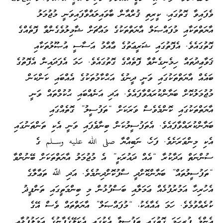
ވެފައިވާ ގޮތުގައި، ކީރިތި ޤުރްއާން ބާވައިލައްވާފައިވަނީ މުޖުމަލު
އާޔަތްތަކާއި މުފައްޞަލް އާޔަތްތަކުގެ މައްޗަށް ޝާމިލުވެގެންވާ ފޮތެއްގެ
ގޮތުގައެވެ. އެފޮތުގައި ޝަރީޢަތުގެ ޢާއްމު އަސާސީ އުޞޫލުތަކާއި
ޤަވާޢިދުތައް ހިމެނިގެންވާ ފޮތެއްގެ ގޮތުގައެވެ. ހަމަ އެފަދައިން އެފޮތުގެ
ބައެއް އާޔަތްތަކުގައި ވަނީ ދީނުގެ އަޙްކާމުތަކުގެ އެއްބައި ކަންކަން
މުޖުމަލުކޮށް ބަޔާންކުރައްވާފައެވެ. އަދި އަނެއްބައި ޙުކުމްތައް ވަނީ
އާޔަތްތަކުގައި ކޮންމެވެސް ވަރަކަށް “ތަފުސީލު” ގޮތެއްގައި
ބަޔާންކުރައްވާފައެވެ. އެތަފުސީލުކަން ބިނާވެފައި ވަނީ އެކި ތަންތަނުގައި
އެކި މިންވަރަށެވެ. ފަހެ، ނަބިއްޔާ صلى الله عليه وسـلم ގެ
ސުންނަތް އަދާކުރާ “އެއް ދައުރަކީ” އެ މުޖުމަލު އާޔަތްތަކަށް ބޭނުންވާ
“ތަފުސީލުތައް” ބަޔާންކޮށްދީ ސާފުކޮށްދިނުމެވެ. އަދި ﷲ ތަޢާލާގެ
އެހުރިހާ އަމުރުފުޅެއް ޢަމަލާއި ބަސްފުޅުން މި ބިންމަތީގައި ތަންފީޛު
ކުރެއްވުމެވެ. ހަމަ އެއާއެކު، “މުފައްޞަލް” އާޔަތްތައް ވެސް އޭގެ
އެންމެ ފުރިހަމަ ގޮތުގައި ތަފުސީލާ އެކުގައި އެކަލޭގެފާނުގެ ޢަމަލުފުޅާއި