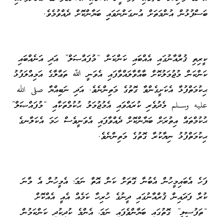
ބަސްފުޅުން އުންމަތަށް އުނގަންނަވައިި ބަޔާންކޮށް ދެއްވުމެވެ.
ކީރިތި ޤުރްއާނުގައި އެއްބައި ކަންކަން “މުފައްޞަލް” އަދި އަނެއްބައި
ކަންކަން މުޖުމަލުކޮށް ބާއްވާލައްވާފައި އެވަނީ ﷲ ތަޢާލާގެ އަމިއްލަފުޅު
ޙިކުމަތްފުޅާ އެކަށީގެންވާ ގޮތުގެ މަތިންނެވެ. އަދި ނަބިއްޔާ صلى الله
عليه وسـلم މެދުވެރި ކުރައްވައި އެމުޖުމަލު ޙުކުމްތަކާއި “މުފައްޞަލް”
ޙުކުމްތައް އިތުރަށް ބަޔާންކޮށް ދެއްވާފައި އެވަނީވެސް ހަމަ އެކަލާނގެ
ޙިކުމަތްފުޅު ނިޔާކުރާ ގޮތުގެ މަތިންނެވެ.
ފަހެ އެބައިމީހުން އެބުނާ ގޮތަށް ކަން އޮތް ނަމަ؛ އެމީހުން އެ މާނަ
ކުރާ ފަދައިން ޤުރްއާނުގައި ދީނުގެ ހުރިހާ ކަމެއް އެއީ އެއްކޮށް
“ތަފުސީލީ” ގޮތުގައި ބަޔާންވެފައި ނަމަ، އެންމެ ކުދިކުދި ކަންކަމުން