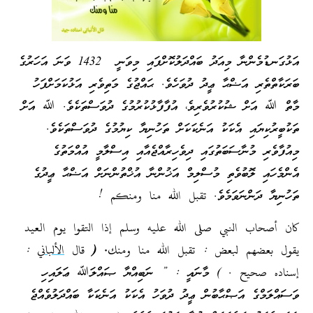
އަޅުގަނޑުމެންނާ މިއަދު ބައްދަލުކޮށްފައި މިވަނީ 1432 ވަނަ އަހަރުގެ
ބަރަކާތްތެރި އަޟްޙާ ޢީދު ދުވަހެވެ. ޙައްޖުގެ މަތިވެރި އަޅުކަމަށްފަހު
މާތް ﷲ އަށް ޝުކުރުވެރިވެ، އުފާފާޅުކުރުމުގެ ދުވަސްތަކެވެ. ﷲ އަށް
ތަކުބީރުކިޔައި އެކަކު އަނެކަކަށް ތަހުނިޔާ ކިޔުމުގެ ދުވަސްތަކެވެ.
މިއުފާވެރި މުނާސަބަތުގައި ދިވެހިރާއްޖެއާއި އިސްލާމީ އުއްމަތުގެ
އެންމެހައި ލޮބުވެތި މުސްލިމް އަޚުންނާ އުޚްތުންނަށް އަޟްޙާ ޢީދުގެ
ތަހުނިޔާ ދަންނަވަމެވެ. تقبل الله منا ومنكم !
كان أصحاب النبي صلى الله عليه وسلم إذا التقوا يوم العيد
يقول بعضهم لبعض :
تقبل
الله
منا
ومنك. ( قال
الألباني
:
إسناده صحيح . ) މާނައީ : ” ނަބިއްޔާ ޞައްލަﷲ ޢަލައިހި
ވަސައްލަމްގެ އަޞްޙާބުން ޢީދު ދުވަހު އެކަކު އަނެކަކާ ބައްދަލުވެއްޖެ