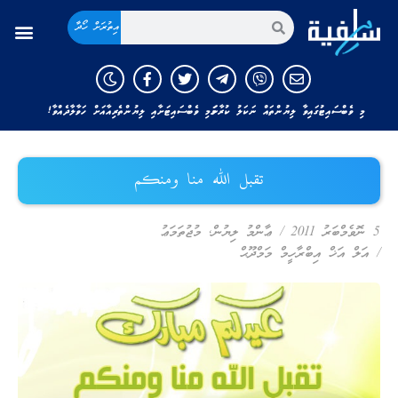
އިތުރަށް ހޯދާ
މި ވެބްސައިޓުގައިވާ ލިޔުންތައް ނަކަލު ކުރާނަމަ މި ވެބްސައިޓަށާއި ލިޔުންތެރިއާއަށް ހަވާލާދެއްވާ!
تقبل الله منا ومنكم
5 ނޮވެމްބަރު 2011
/
ޢާންމު ލިޔުން
,
މުޖުތަމަޢު
/
އަލް އަޚް އިބްރާހީމް މަމްދޫޙް