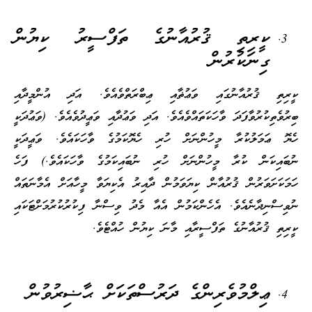
ކީރިތި ޤުރުއާނުގެ ތަފްސީރު ކިޔުން
ގިނަކުރުން
ކީރިތި ޤުރުއާނުގައި ވަޢުޡާއި ޢިބްރަތްވެއެވެ. އަދި އުންމީދާއި
ބިރުވެތިކުރުވާފަދަ ވާހަކަތައްވެއެވެ. އަދި ވަޢުދާއި ވަޢީދުވެއެވެ. (ވަޢުދަކީ
ހެޔޮ ޢަމަލުކުރާ މީހުންނަށް ހުރި ހެޔޮކަމުގެ ވާހަކައެވެ. ވަޢީދަކީ
ނުބައިކަން ކުރާ މީހުންނަށް ހުރި ނުބައިކަމުގެ ވާހަކައެވެ.) ފަހެ
ހަމަކަށަވަރުން ޤުރުއާން ކިޔަވަމުން ދާއިރު އެކިޔަވާ މީހާއަށް އެމާނަތައް
ނުވިސްނިދާނެއެވެ. އެހެންކަމުން އެއާ މެދު ވިސްނާ ފިކުރުކުރުމަށްޓަކައި
ކީރިތި ޤުރުއާނުގެ ތަފްސީރާއި މާނަ ކިޔުން ހުއްޓެވެ.
ޢިލްމުވެރިންގެ ދަރުސްތަކަށް ޙާޟިރުވުން