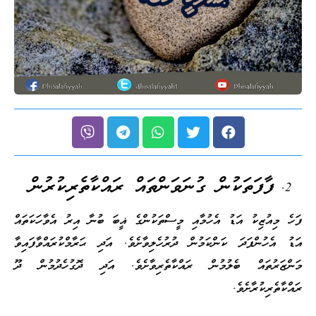
ފާފަތަކުން ގުނަވަންތައް ރައްކާތެރިކުރުން
ފަހެ މިއުޒިކު އަޑު އެހުމާއި މީސްތަކުންގެ ޣީބަ ބުނާ އިރު އެވާހަކަތައް
އަޑު އެހުންފަދަ ކަންކަމުން ދުރުހެލިވާށެވެ. އަދި ޙަރާމްކުރައްވާފައިވާ
މަންޒަރުތައް ބެލުމުން ރައްކާތެރިވާށެވެ. އަދި ދޮގުހެދުމުން ދޫ
ރައްކާތެރިކުރާށެވެ.