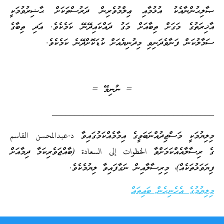
ޞާލިޙުންނާއެކު އުޅުމާއި ޢިލްމުވެރިން ދަރުސްތަކަށް ޙާޟިރުވުމަކީ
އާޚިރަތުގެ މަގަށް ތިބާއަށް މަގު ދައްކައިދޭނޭ ކަމެކެވެ. އަދި ތިބާގެ
ސަމާލުކަން ފަނާވެދަނިވި މިދުނިޔެއަށް ކުޑަކޮށްދޭނެ ކަމެކެވެ.
= ނުނިމޭ =
____________________________________
މިލިޔުމަކީ މަސްޖިދުއްނަބަވީގެ އިމާމެއްކަމުގައިވާ د.عبدالمحسن القاسم
ގެ ރިސާލާއެއްކަމަށްވާ الخطوات إلى السعادة (ބާއްޖަވެރިކަމާ ދިމާއަށް
ފިޔަވަޅުތަކެއް)، މިރިސާލާއިން ނަގާފައިވާ ލިޔުމެކެވެ.
މިލިޔުމުގެ އެހެނިހެން ބައިތައް