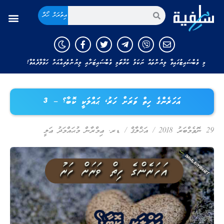
އިތުރަށް ހޯދާ
މި ވެބްސައިޓުގައިވާ ލިޔުންތައް ނަކަލު ކުރާނަމަ މި ވެބްސައިޓަށާއި ލިޔުންތެރިއާއަށް ހަވާލާދެއްވާ!
އަހަރެންގެ ހިތް ވަރަށް ހަރު، ޙައްލަކީ ކޮބާ؟ – 3
29 ނޮވެމްބަރު 2018
/
އަޚްލާޤް
/
ޑރ. ޢިމްރާން މުޙައްމަދު ޢަލީ