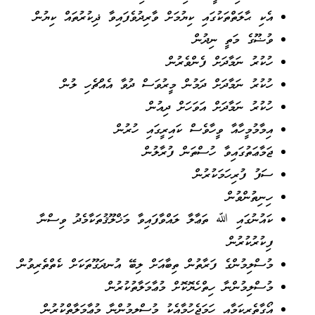
އެކި ޙާލަތްތަކުގައި ކިޔުމަށް ވާރިދުވެފައިވާ ޛިކުރުތައް ކިޔުން
ވުޟޫގެ މަތީ ނިދުން
ހުކުރު ނަމާދަށް ފެންވެރުން
ހުކުރު ނަމާދަށް ދަމުން މީރުވަސް ދުވާ އެއްޗެހި ލުން
ހުކުރު ނަމާދަށް އަވަހަށް ދިއުން
އިމާމުމީހާއާ ވީހާވެސް ކައިރީގައި ހުރުން
ޖަމާޢަތުގައިވާ ހުސްތަން ފުރާލުން
ސަފު ފުރިހަމަކުރުން
ހިނިތުންވުން
ކައުނުގައި ﷲ ތަޢާލާ ލައްވާފައިވާ މަޚްލޫޤުތަކާމެދު ވިސްނާ
ފިކުރުކުރުން
މުސްލިމުންގެ ފަރާތުން ތިބާއަށް ލިބޭ އުނދަގޫތަކަށް ކެތްތެރިވުން
މުސްލިމުންނާ ހިތްހެޔޮކޮށް މުޢާމަލާތުކުރުން
އޯގާތެރިކަމާއި ހަމަޖެހުމާއެކު މުސްލިމުންނާ މުޢާމަލާތްކުރުން