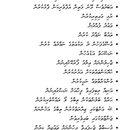
އަބަދުވެސް މޫނު މަތިން އުފާވެރިކަން ފާޅުކުރުން
ރުޅި މައިތިރިކުރުން
ވަޢުދު ފުއްދުން
ތައުބާ ނަމާދު ކުރުން
ވުޟޫގެފަހުން ދެ ރަކުޢަތުގެ ނަމާދެއް ކުރުން
ނަޞޭޙަތް އަޑުއެހުން
ޖާހިލުންނަށް ޢިލްމު ފޯރުކޮށްދިނުން
ހެޔޮކަންތައްތަކަށް އަމުރުކުރުން
މުންކަރާތްތައް ނަހީކުރުން
އަނިޔާ ލިބިފައިވާ މީހާއަށް ނަޞްރުދިނުން
ޙަރާމް ބެލުންތަކުން ތިބާގެ ލޯ ރައްކާތެރިކުރުން
ﷲ އަށްޓަކައި ޒިޔާރަތްކުރުން ތިބާގެ އަޚުންނަށް
ޖަނާޒާތަކުގައި ބައިވެރިވުން
މުޞީބާތް ޖެހިފައިވާ މީހުންނަށް ތަޢުޒިޔާ ކިޔުން