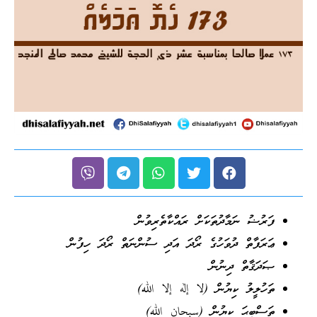
ފަރުޟު ނަމާދުތަކަށް ރައްކާތެރިވުން
ޢަރަފާތް ދުވަހުގެ ރޯދަ އަދި ސުންނަތް ރޯދަ ހިފުން
ޞަދަޤާތް ދިނުން
ތަހުލީލު ކިޔުން (لا إله إلا الله)
ތަސްބީޙަ ކިޔުން (سبحان الله)