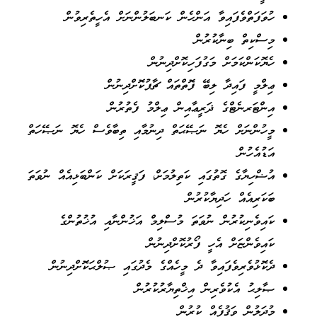
ހުވަފަތްވެފައިވާ އަންހެން ކަނބަލުންނަށް އެހީތެރިވުން
މިސްކިތް ބިނާކުރުން
ހެޔޮކަންކަމަށް މަގުފަހިކޮށްދިނުން
ޢިލްމީ ފައިދާ ލިބޭ ފޮތްތައް ޗާޕުކޮށްދިނުން
އިންޓަރނެޓްގެ ޛަރީޢާއިން ޢިލްމު ފެތުރުން
މީހުންނަށް ހެޔޮ ނަޞޭޙަތް ދިނުމާއި ތިބާވެސް ހެޔޮ ނަޞޭހަތް
އަޑުއެހުން
އުޟްހިޔާގެ ގޮތުގައި ކަތިލުމަށް، ފަޤީރަކަށް ކަންބަޅިއެއް ނުވަތަ
ބަކަރިއެއް ހަދިޔާކުރުން
ކައިވެނިކުރުން ނުވަތަ މުސްލިމް އަޚުންނާއި އުޚުތުންގެ
ކައިވެންޏަށް އެހީ ފޯރުކޮށްދިނުން
ދެކޮޅުވެރިވެފައިވާ ދެ މީހެއްގެ މެދުގައި ޞުލްޙަކޮށްދިނުން
ޞާލިޙު އެކުވެރިން އިޚްތިޔާރުކުރުން
މުދަލުން ވަޤުފެއް ކުރުން