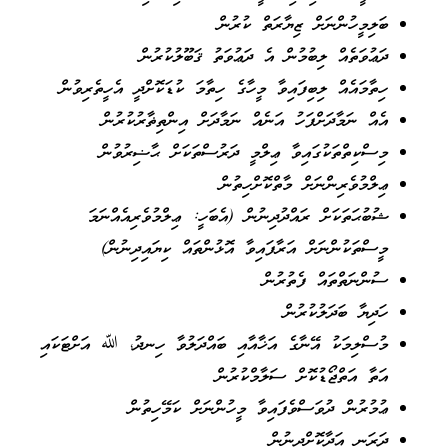
ބަލިމީހުންނަށް ޒިޔާރަތް ކުރުން
ދަޢުވަތެއް ލިބުމުން އެ ދަޢުވަތު ޤަބޫލުކުރުން
ހިތާމައެއް ލިބިފައިވާ މީހާގެ ހިތާމަ ކުޑަކޮށްދީ އެހީތެރިވުން
އެއް ނަމާދަށްފަހު އަނެއް ނަމާދަށް އިންތިޡާރުކުރުން
މިސްކިތްތަކުގައިވާ ޢިލްމީ ދަރުސްތަކަށް ޙާޟިރުވުން
ޢިލްމުވެރިންނަށް މާތްކޮށްހިތުން
ޝުބުޙަތަކަށް ރައްދުދިނުން (އެބަހީ: ޢިލްމުވެރިއެއްނަމަ
މީސްތަކުންނަށް އަރާފައިވާ އޮޅުންތައް ކިޔައިދިނުން)
ސުންނަތްތައް ފެތުރުން
ހަދިޔާ ބަދަލުކުރުން
މުސްލިމަކު އޭނާގެ އަޚާއާއި ބައްދަލުވާ ހިނދު، ﷲ އަށްޓަކައި
އަތާ އަތްޖޯޑުކޮށް ސަލާމްކުރުން
ޢުމުރުން ދުވަސްވެފައިވާ މީހުންނަށް ކަމޭހިތުން
ދަރަނި އަދާކޮށްދިނުން