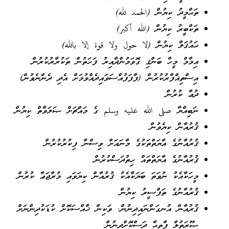
ތަޙްމީދު ކިޔުން (الحمد لله)
ތަކްބީރު ކިޔުން (الله أكبر)
ޙައުޤަލާ ކިޔުން (لا حول ولا قوة إلا بالله)
އިމާމް މީހާ ބަންޤި ގޮވަމުންދާއިރު ފަހަތުން ތަކުރާރުކުރުން
އިސްތިޣްފާރުކުރުން (ފާފަފުއްސަވައިދެއްވުމަށް އެދި ދެންނެވުން)
ދުޢާ ކުރުން
ނަބިއްޔާ صلى الله عليه وسلم ގެ މައްޗަށް ޞަލަވާތް ކިޔުން
ޤުރުއާން ކިޔެވުން
ޤުރުއާނުގެ އާޔަތްތަކުގެ މާނައަށް ވިސްނާ ފިކުރުކުރުން
ޤުރުއާނުގެ އާޔަތްތައް ހިތުދަސްކުރުން
މީހަކާއެކު ނުވަތަ ބަޔަކާއެކު ޤުރުއާން ކިޔަވައި މުރާޖަޢާ ކުރުން
ޤުރުއާނުގެ ތަފްސީރު ކިޔުން
ޤުރުއާން އުނގަންނައިދިނުން. ވަކިން ޚާއްސަކޮށް ކުޑަކުދިންނަށް
ޞޫރަތުލް ފާތިޙާ ދަސްކޮށްދިނުން