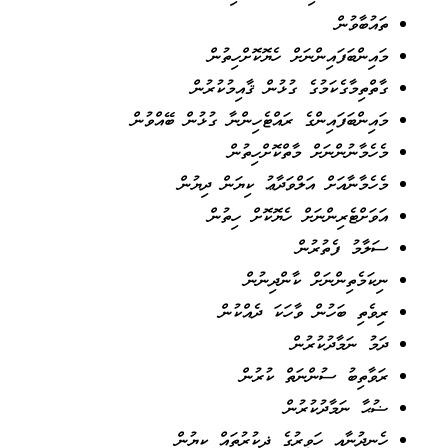
ތައުބާވުން
މައިންބަފައިންނަށް ހެޔޮކޮށްހިތުން
ގާތްތިމާގެކަމުގެ ގުޅުން ޤާއިމުކުރުން
މައިންބަފައިންގެ ރައްޓެހިންނާ ގުޅުން ބޭއްވުން
މެހެމާނުންނަށް މާތްކޮށްހިތުން
މެހެމާނާއަށް އަލްވަދާޢު ކިޔަން ދިޔުން
އަވަށްޓެރިންނަށް ހެޔޮކޮށް ހިތުން
ސަލާމު ފެތުރުން
ނިކަމެތިންނަށް ކާންދިނުން
ރިވެތި ބަހުން ވާހަކަ ދެއްކުން
ދަމު ނަމާދުކުރުން
ރަވާތިބު ސުންނަތް ކުރުން
ޟުޙާ ނަމާދުކުރުން
ހެނދުނާއި ހަވީރުގެ ޛިކުރުތައް ކިޔުން