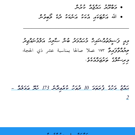
މަބްރޫރު ޙައްޖެއް ކުރުން
ﷲ އަށްޓަކައި އެކަކު އަނެކަކު ދެކެ ލޯބިވުން
_______________________________________
މިއީ ފަޟީލަތުއްޝައިޚް މުޙައްމަދު ބުން ޞާލިޙު އަލްމުނައްޖިދު
ލިޔުއްވާފައިވާ
١٧٣
عملا صالحا بمناسبة عشر ذي الحجة
،
މިރިސާލާގެ ތަރުޖަމާއެކެވެ.
ޙައްޖު މަހުގެ ފުރަތަމަ 10 ދުވަހު ކުރެވިދާނެ 173 ހެޔޮ ޢަމަލެއް –
2