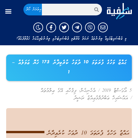
އިތުރަށް ހޯދާ
މި ވެބްސައިޓުގައިވާ ލިޔުންތައް ނަކަލު ކުރާނަމަ މި ވެބްސައިޓަށާއި ލިޔުންތެރިއާއަށް ހަވާލާދެއްވާ!
ޙައްޖު މަހުގެ ފުރަތަމަ 10 ދުވަހު ކުރެވިދާނެ 173 ހެޔޮ ޢަމަލެއް –
1
5 އޯގަސްޓް 2019
/
އެހެނިހެން
,
ފިޤުހާއި އޭގެ ޢިލްމުތައް
/
އައްޝައިޚް ޢަބްދުލްމުޢިއްޒު ރަޝީދު