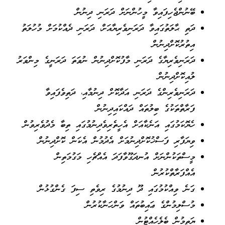
ބޭނުންޖެހިފައިވާ މީހުންނަށް ދަރަނި ދިނުން
ދަތި ޙާލަތުގައިވާ ދަރަނިވެރިޔާއަށް، ދަރަނި ދެއްކުމަށް މުހުލަތު
އިތުރުކޮށްދިނުން
ދަރަނިވެރިޔާގެ ދަރަނި މާފުކޮށްދިނުން ނުވަތަ ދަރަނީގެ މިންވަރު
ލުއިކޮށްދިނުން
ދަރަނިވެރިންގެ ދަރަނި އަދާކޮށް ދިނުމާއި، ދަތިވެފައިވާ
ފަރާތްތަކުގެ ބިލުތައް ދައްކައިދިނުން
ހެޔޮކަމުގައި އަނެކާއަށް އެހީތެރިވެދިނުމުގައި ތިބާ މެދުވެރިވުން
ވިޔަފާރި ފަސްޚުކޮށްދިނުމަށް އެދުމުން އެކަން ކޮށްދިނުން
މީސްތަކުންނަށް އުނދަގޫވާފަދަ އެއްޗެހި މަގުމަތިން
އެއްފަރާތްކުރުން
ގަނެ ވިއްކުމުގައި ދޫ ދިނުމުގެ ރިވެތި ސިފަ ގެންގުޅުން
މުސްލިމުންގެ ޢައިބުތައް ވަންހަނާކުރުން
ޔަތީމުން ބެލެހެއްޓުން