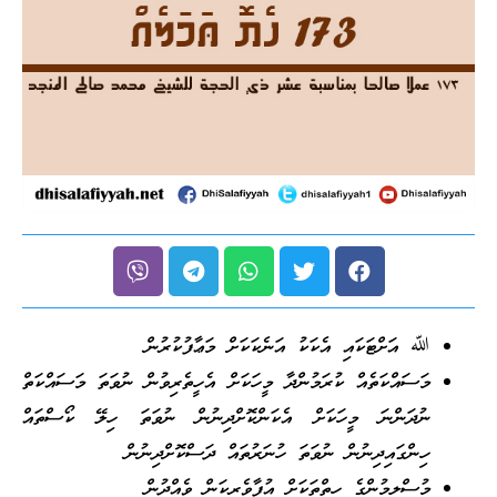
ﷲ އަށްޓަކައި އެކަކު އަނެކަކަށް މަޢާފުކުރުން
މަސައްކަތެއް ކުރަމުންދާ މީހަކަށް އެހީތެރިވުން ނުވަތަ މަސައްކަތް
ނުދަންނަ މީހަކަށް އެކަންކޮށްދިނުން ނުވަތަ ހިލޭ ކޯސްތައް
ހިންގައިދިނުން ނުވަތަ ހުނަރުތައް ދަސްކޮށްދިނުން
މުސްލިމުންގެ ހިތްތަކަށް އުފާވެރިކަން ވެއްދުން