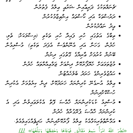
ޗެނަލްތަކުގެ ޛަރީޢާއިން ޝަރުޢީ ޢިލްމު ފެތުރުން
ދަރުސްތަކާ އަދި ކޯސްތައް އިންތިޒާމުކުރުން
ޢީދު ނަމާދުކުރުން
ތިބާގެ އަތުގައި ހުރި ފައިދާ ހުރި ތަކެތި (މިސާލަކަށް: ތެލި،
ހެދުން، ގަހަނާ އަދި އެނޫންވެސް އެފަދަ ތަކެތި) މުސްލިމުން
ބޭނުން ކުރުމަށް ޢާރިޔާގެ ގޮތުގައި ދިނުން
މުޖުތަމަޢަށް ހެޔޮފޯރުކޮށް ދިނުމަށް ޖަމްޢިއްޔާތައް ހެދުން
ޙައްޖުވެރިންގެ ޚަރަދު ބެލެހެއްޓުން
ޢިލްމު އުނގެނޭ ކުދިންނަށް ޚަރަދުކޮށް، ދީން ކިޔެވުމަށް އެކުދިން
ހުސްކޮށްދިނުން
މުސްލިމު ކުޑަކުދިންނަށް ޚާއްޞަ ފޮތް އެކުލަވައިލުން އަދި އެ
ކުދިންނަށް ޚާއްޞަ ޕުރޮގުރާމް ހެދުން
އަމާނާތްތެރިކަމާއެކު ޢިލްމު ފޯރުކޮށްދިނުން. ޙަދީޘެއްގައިވެއެވެ.
«نَضَّرَ اللهُ امْرَأً سَمِعَ مَقَالَتِي فَوَعَاهَا وَحَفِظَهَا وَبَلَّغَهَا»
[1]