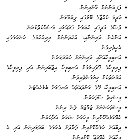
ފަޤީރުންނަށް ކާންދިނުން
ޔަތީމު ކުއްޖާގެ ބޮލުގައި ފިރުމާލުން
ވުޟޫގެ މަތީގައި ހުރުމަށް ގަދައަޅައި މަސައްކަތްކުރުން
އަންހެން ދަރިންނާއި، އުޚުތުންނަށް ދިރިއުޅުމުގެ ކަންކަމުގައި
އެހީތެރިވުން
އަނބިމީހާއަށާއި ދަރިންނަށް ޚަރަދުކުރުން
ފިރިމީހާގެ ގޮވައިލުމަށް އަނބިމީހާ އިޖާބަދިނުން އަދި ފިރިމީހާގެ
އަމުރުތަކަށް ކިޔަމަންތެރިވުން
އަނބިމީހާ، ގޭގެ ކަންތައްތައް ރަނގަޅަށް ބެލެހެއްޓުން
މިސްކިތް ސާފުކުރުން
މީސްތަކުންނަށް ޒަމްޒަމް ފެން ދިނުން
ހެޔޮކަމެއްކޮށްދިން މީހަކަށް ޝުކުރު އަދާކުރުން
ތިބާއަށް ކަމެއްކޮށްދިން ފަރާތަށް އެކަމުގެ ބަދަލުދިނުން އަދި އެ
މީހާއަށް ހެޔޮދުޢާ ކޮށްދިނުން