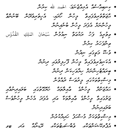
ކިނބިއްސެއް އެޅިއްޖެނަމަ، الحمد لله ކިޔުން
ޙާޖަތްތެރިވެފައިވާ މީހުން ހޯދައި، އެހީތެރިވެދޭން ބޭނުންވާ
މީހުންނަށް އެފަދަ މީހުން ބުނެދިނުން
ވިތުރީގެ ފަހު ރަކުޢަތް ނިމުމުން سُبْحَانَ المَلِكِ القُدُّوْس
ތިންފަހަރު ކިޔުން
ވުޟޫ މަތީގައި ނިދުން
އެކަނިވެރިވެފައިވާ މީހުން ފޫހިފިލުވައި ދިނުން
ބީރައްޓެހިންނަށް ހިޔާވަހިކަން ދިނުން
މިސްކިތްތަކުގައި މީރުވަސް ދުއްވުން
ޙައްޖަށްދާ މީހުންގެ ޢާއިލާތައް ހެޔޮގޮތުގައި ބަލައިދިނުމާއި
ޖަލުގައިވާ މީހުންގެ ޢާއިލާތަކާ އަދި އެފަދަ އެހެން މީހުންވެސް
ބަލައިދިނުން
މިސްކިތްތަކަށް މުސްޙަފު ހަދިޔާކުރުން
އެޕްލިކޭޝަންތަކާއި ވެބްސައިޓުތަކާއި ރޭޑިޔޯއާ އަދި ޓީވީ