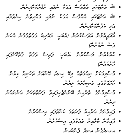
ﷲ އަށްޓަކައި އެއްވެސް އަގަކާ ނުލައި ރުޤުޔާކޮށްދިނުން
ﷲ އަށްޓަކައި އެއްވެސް އަގަކާ ނުލައި މައްޔިތުން ހިނެވުމާއި
އަދި ކަފުންކޮށްދިނުން
ރޯދަވީއްލުން އަވަސްކުރުން (އެބަހީ: މަޣްރިބު ވަގުތުވުމުން އެކަން
ފަސް ނުކުރުން)
ހާރުކެއުން ލަސްކުރުން (އެބަހީ: ފަތިސް ވަގުތާ ގާތްކޮށްފައި
ހާރުކެއުން)
މުސްލިމަކަށް ނިޢުމަތެއް ލިބޭ ހިނދު، އޭނާއަށް ތަހުނިޔާ ކިޔުން
ހެޔޮގޮތުގައި ވަޞިއްޔަތް ލިޔުން
މުސްލިމުންގެ ތެރެއިން ބޭނުންޖެހިފައިވާ ފަރާތްތަކަށް އަންނައުނު
ދިނުން
ފައިވާނަށް އަރާއިރު ފުރަތަމަ ކަނާތުފައި އިސްކުރުން
ފާއިވާން ބާލާއިރު ވައަތުފައި އިސްކުރުން
އިށީނދެގެން އިނދެ ފެންބުއިން