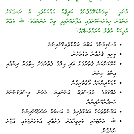
މާނައީ: “ތިމަންކަލޭގެފާނުގެ ޙަދީޘެއް އަޑުއަހާފައި އެ ރަނގަޅަށް
ދެނެގަނެ ހިތުދަސްކޮށްފައި އެފޯރުކޮށްދީފި މީހާ ދަންނައެވެ. ﷲ ތަޢާލާ
އެމީހަކު އުޖާލާ ކުރައްވާނދޭވެ!”
މުސްލިމުންގެ އަބުރު ރައްކާތެރިކޮށްދިނުން
ކީރިތި ޤުރުއާން އަޑުއެހުން
ހެޔޮކަންކަން ފެތުރުމަށާ އަދި ޢިލްމު ފެތުރުމަށް ހިތްވަރު ދިނުމާއި
އިނާމު ދިނުން
ކުޑަކުދިންނަށް އޯގާތެރިވުން
ހެޔޮކަމުގެ ދުވަސްތައް އަންނައިރު އެކަން މީސްތަކުންނަށް
ހަނދާންކޮށްދިނުން
އަމާނާތްތަކަށް ރައްކާތެރިވެ އެ އަނބުރާ ރައްދުކޮށްދިނުން
ﷲ އަށްޓަކައި ބަލިމީހާއަށް ފަރުވާދީ އެކަމަށްޓަކައި އުޖޫރަ
ނުނެގުން