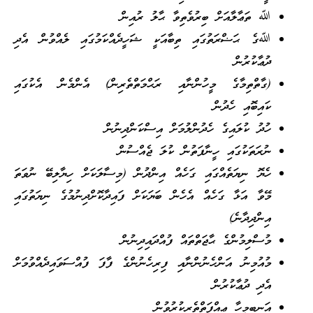
ﷲ ތަޢާލާއަށް ބިރުވެތިވާ ޙާލު ރުއިން
ﷲގެ ޙަޟްރަތުގައި ތިބާއަކީ ޝަހީދެއްކަމުގައި ލެއްވުން އެދި
ދުޢާކުރުން
(ގާތްތިމާގެ މީހުންނާއި ރަޙްމަތްތެރިން) އެންމެން އެކުގައި
ކައިބޮއި ހެދުން
ހުދު ކުލައިގެ ހެދުންލުމަށް އިސްކަންދިނުން
ނުރަތަކުގައި ހީނާފަތުން ކުލަ ޖެއްސުން
ހެޔޮ ނިޔަތެއްގައި ގަހެއް އިންދުން (މިސާލަކަށް ހިޔާލިބޭ ނުވަތަ
މޭވާ އަޅާ ގަހެއް އެހެން ބަޔަކަށް ފައިދާކޮށްދިނުމުގެ ނިޔަތުގައި
އިންދިދާނެ)
މުސްލިމުންގެ ޙާޖަތްތައް ފުއްދައިދިނުން
މުއުމިނު އަންހެނުންނާއި ފިރިހެނުންގެ ފާފަ ފުއްސަވައިދެއްވުމަށް
އެދި ދުޢާކުރުން
އަނބިމީހާ ޢިއްފަތްތެރިކުރުވުން