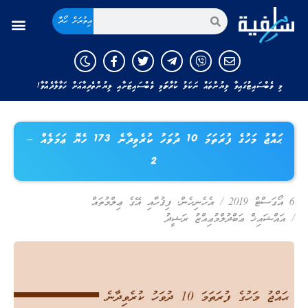
އިތުރަށް ހޯދާ
މި ވެބްސައިޓުގައިވާ ލިޔުންތައް ނަކަލު ކުރާނަމަ މި ވެބްސައިޓަށާއި ލިޔުންތެރިއާއަށް ހަވާލާދެއްވާ!
ޙައްޖު މަހުގެ ފުރަތަމަ 10 ދުވަހު ކުރެވިދާނެ 173 ހެޔޮ ޢަމަލެއް –
2
6 އޯގަސްޓް 2019
/
އެހެނިހެން
,
ފިޤުހާއި އޭގެ ޢިލްމުތައް
/
އައްޝައިޚް ޢަބްދުލްމުޢިއްޒު ރަޝީދު