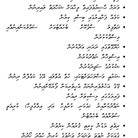
މަރަށް ޙާޟިރުވެފައިވާ މީހާއަށް ޝަހާދަތް ލައިދިނުން
ކަމެއް ފަށާއިރުގައި ބިސްމި ކިޔުން
ދަތްޕިލަ ސާފުކޮށް ބެހެއްޓުމަށް ސަމާލުކަންދިނުމާއި
މިސްވާކުކުރުން
ހެޔޮގޮތުގައި ދަރަނި އަދާކުރުން
އިސްތިޚާރާ ނަމާދުކުރުން
ޝުކުރުގެ ސަޖިދަކުރުން
ޝަރުޢީ މަސްލަހަތަށްޓަކައި، ހުވާ އުވާލައި އޭގެ ކައްފާރާ ދިނުން
ގޭގެ އަހުލުވެރިންނަށް އެހީތެރިކަން ފޯރުކޮށްދިނުން
ފައިމަގުގައި މިސްކިތަށް ދިއުން
ނަމާދުކުރާއިރު (އެކަނި ކުރާމީހާ އަދި އިމާމުމީހާ) ކުރިމަތީ
ސުތުރާއެއް ބެހެއްޓުން
ރިވެތި އަޑުން ކީރިތި ޤުރުއާން ކިޔެވުން
ގެއަކަށް ނުވަތަ ތަނަކަށް ވަނުމުގެ ކުރިން ހުއްދަ ހޯދުން