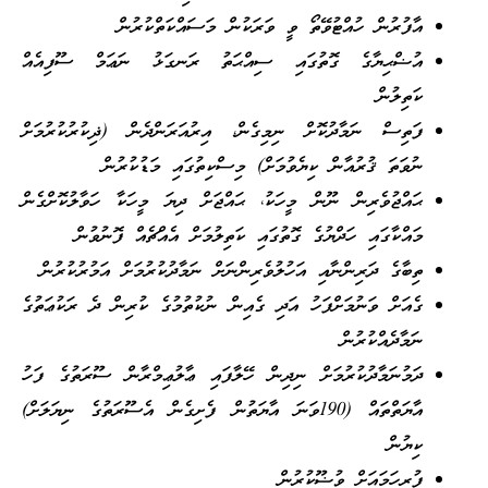
އާފުރުން ހުއްޓުވޭތޯ ވީ ވަރަކުން މަސައްކަތްކުރުން
އުޟްޙިޔާގެ ގޮތުގައި ސިއްޙަތު ރަނގަޅު ނަޢަމް ސޫފިއެއް
ކަތިލުން
ފަތިސް ނަމާދުކޮށް ނިމިގެން، އިރުއަރަންދެން (ޛިކުރުކުރުމަށް
ނުވަތަ ޤުރުއާން ކިޔެވުމަށް) މިސްކިތުގައި މަޑުކުރުން
ޙައްޖުވެރިން ނޫން މީހަކު، ޙައްޖަށް ދިޔަ މީހަކާ ހަވާލުކޮށްގެން
މައްކާގައި ހަދްޔުގެ ގޮތުގައި ކަތިލުމަށް އެއްޗެއް ފޮނުވުން
ތިބާގެ ދަރިންނާއި އަހުލުވެރިންނަށް ނަމާދުކުރުމަށް އަމުރުކުރުން
ގެއަށް ވަނުމަށްފަހު އަދި ގެއިން ނުކުތުމުގެ ކުރިން ދެ ރަކުޢަތުގެ
ނަމާދެއްކުރުން
ދަމުނަމާދުކުރުމަށް ނިދިން ހޭލާފައި ޢާލުޢިމްރާން ސޫރަތުގެ ފަހު
އާޔަތްތައް (190ވަނަ އާޔަތުން ފެށިގެން އެސޫރަތުގެ ނިޔަލަށް)
ކިޔުން
ފުރިހަމައަށް ވުޟޫކުރުން