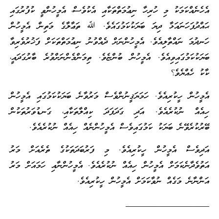
އެހެނެއްކަމަކު މި ހުރިހާ ނިޢުމަތްތަކާއި އެކުވެސް، އެމީހުންވީ ކުފުރުގައި
ޙައްދުފަހަނައަޅާ ދިޔަ ބަޔަކުކަމުގައެވެ. ﷲ ތަޢާލާގެ މަތިން އެމީހުން
ހަނދުމަ ނައްތާލިއެވެ. އެމީހުންނަށް ދެއްވުނު ނިޢުމަތްތަކަށް ފަޚުރުވެރިވާ
ބަޔަކުކަމުގައިވިއެވެ. އެމީހުން ބުންޏެވެ. ތިމަންމެންނަށްވުރެ ބާރުގަދައީ،
ކާކު ހެއްޔެވެ؟
އެމީހުން ހީކުރިއެވެ. ހަމަޔަޤީނުންވެސް މަރުވާނެ ބަޔަކުކަމުގައި އެމީހުން
ހިއެއް ނުކުރެއެވެ. އަދި ގަދަފަދަ ކިއްލާތަކާއި، ގަނޑުވަރުތަކުން
ބޭރުކުރެވޭނެ ބަޔަކު ކަމުގައިވެސް އެމީހުންނެއް ހިއެއް ނުކުރެއެވެ.
އަދިވެސް އެމީހުން ހީކުރިއެވެ. މި ފަރުބަދަތަކުގެ ތެރެއަށް މަރު
އަތުވެދާނެކަމަށް އެމީހުން ހިއެއް ނުކުރެއެވެ. އެމީހުންނާއި ހަމައަށް މަރު
އަންނާނެ މަގެއް ނުވާކަމަށް އެމީހުން ހީކުރިއެވެ.
___________________