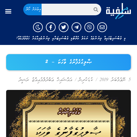
އިތުރަށް ހޯދާ
މި ވެބްސައިޓުގައިވާ ލިޔުންތައް ނަކަލު ކުރާނަމަ މި ވެބްސައިޓަށާއި ލިޔުންތެރިއާއަށް ހަވާލާދެއްވާ!
ޞާލިޙުގެފާނުގެ ވާހަކަ – 2
5 ނޮވެމްބަރު 2019
/
ކުޑަކުދިން
/
އައްޝައިޚް ޢަބްދުލްމުޢިއްޒު ރަޝީދު