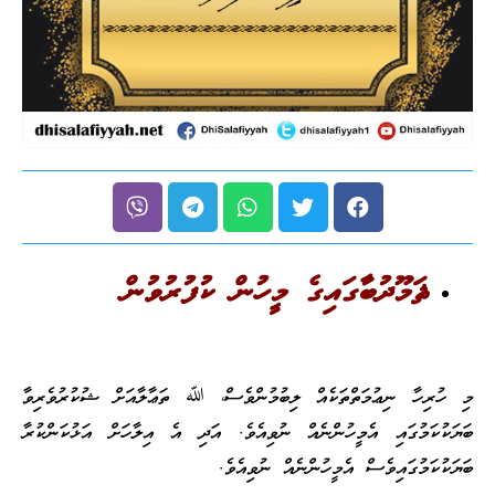
ޘަމޫދުބާގައިގެ މީހުން ކުފުރުވުން
މި ހުރިހާ ނިޢުމަތްތަކެއް ލިބުމުންވެސް، ﷲ ތަޢާލާއަށް ޝުކުރުވެރިވާ
ބަޔަކުކަމުގައި އެމީހުންނެއް ނުވިއެވެ. އަދި އެ އިލާހަށް އަޅުކަންކުރާ
ބަޔަކުކަމުގައިވެސް އެމީހުންނެއް ނުވިއެވެ.