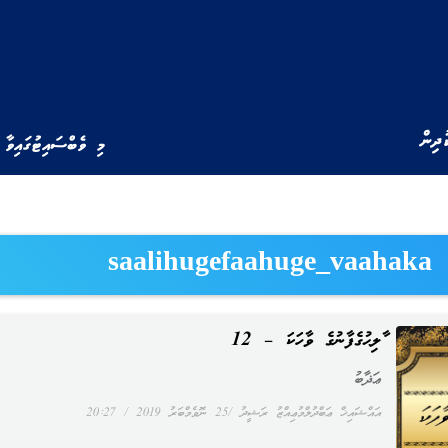
ުދިން
މި ވެބްސައިޓުގައިވާ 
saalihugefaahuge_vaahaka
ޞާލިޙުގެފާނުގެ ވާހަކަ – 12
ޢަޛާބު
އައްޝައިޚް ޢަބްދުލްމުޢިއްޒު ރަޝީދު
25 ނޮވެމްބަރު 2019
20:27