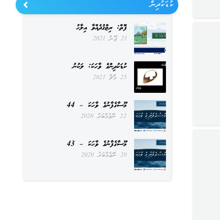
ކުޑަކުދިން
ފޮތް: ރިޒްޤުދެއްވާ އިލާހު
21 ޖޫން 2021
ކުޑަކުދިންގެ ވާހަކަ: ލަކުނު
25 މާޗް 2021
މޫސާގެފާނުގެ ވާހަކަ – 44
22 ނޮވެމްބަރު 2020
މޫސާގެފާނުގެ ވާހަކަ – 43
20 ނޮވެމްބަރު 2020