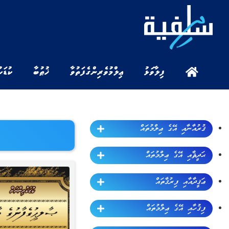
ފިލާވަޅު
ޢިލްމުވެރިންގެ ފަތުވާ
ޚުޠުބާ
ކުޑަކ
ޤުރުއާނާއި އޭގެ ޢިލްމުތައް
ޙަދީޘާއި އޭގެ ޢިލްމުތައް
ޢަޤީދާއާއި ފިރުޤާތައް
ފިޤުހާއި އޭގެ ޢިލްމުތައް