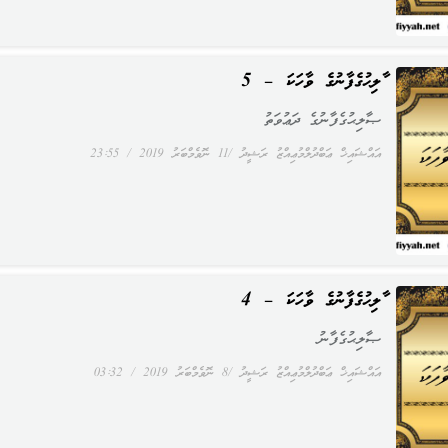
ޞާލިޙުގެފާނުގެ ވާހަކަ – 5
ޞާލިޙުގެފާނުގެ ދަޢުވަތު
އައްޝައިޚް ޢަބްދުލްމުޢިއްޒު ރަޝީދު
11 ނޮވެމްބަރު 2019
23:55
ޞާލިޙުގެފާނުގެ ވާހަކަ – 4
ޞާލިޙުގެފާނު
އައްޝައިޚް ޢަބްދުލްމުޢިއްޒު ރަޝީދު
8 ނޮވެމްބަރު 2019
03:32