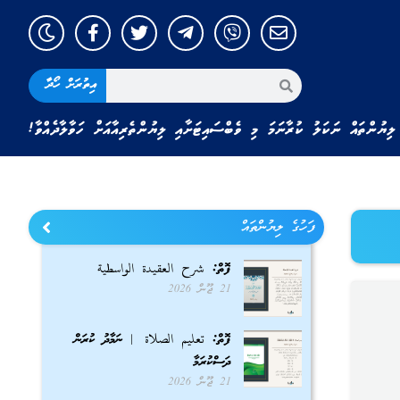
އިތުރަށް ހޯދާ
ލިޔުންތައް ނަކަލު ކުރާނަމަ މި ވެބްސައިޓަށާއި ލިޔުންތެރިއާއަށް ހަވާލާދެއްވާ!
ފަހުގެ ލިޔުންތައް
ފޮތް: شرح العقيدة الواسطية
21 ޖޫން 2026
ފޮތް: تعليم الصلاة | ނަމާދު ކުރަން
ދަސްކުރަމާ
21 ޖޫން 2026