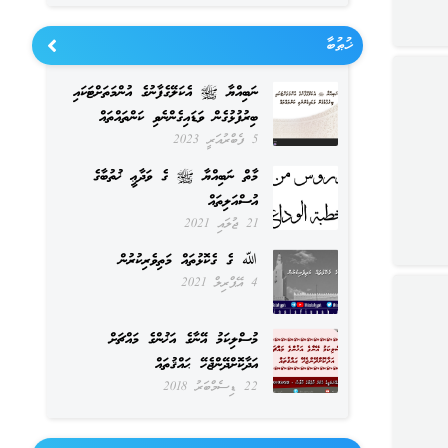
ޚުޠުބާ
ނަބިއްޔާ ﷺ އެކަލޭގެފާނުގެ އުންމަތަށްޓަކައި
ބިރުފުޅުގެން ވަޑައިގެންނެވި ކަންތައްތައް
5 ފެބްރުއަރީ 2023
މާތް ނަބިއްޔާ ﷺ ގެ ވަދާޢީ ޚުތުބާގެ
އުސްއަލިތައް
21 ޖުލައި 2021
ﷲ ގެ ގެކޮޅުތައް މަތިވެރިކުރުން
4 އޭޕްރިލް 2021
މުސްލިކަމު އޭނާގެ އަޚުންގެ މައްޗަށް
އަދާކޮށްދޭންޖެހޭ ޙައްޤުތައް
22 ޑިސެމްބަރު 2018