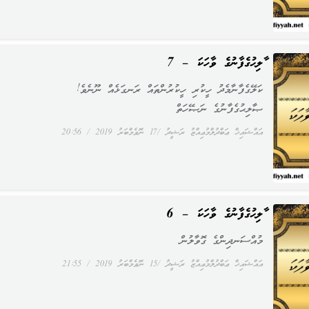
ޞާލިޙުގެފާނުގެ ވާހަކަ – 7
ކަލޭގެފާނާމެދު ހީކުރި ހީކުރުންތައް ރަނގަޅެއް ނޫނެވެ!
ޞާލިޙުގެފާނުގެ ނަޞޭހަތް
އައްޝައިޚް ޢަބްދުލްމުޢިއްޒު ރަޝީދު
17 ނޮވެމްބަރު 2019
20:56
ޞާލިޙުގެފާނުގެ ވާހަކަ – 6
މުއްސަނދިންގެ ގޮވާލުން
އައްޝައިޚް ޢަބްދުލްމުޢިއްޒު ރަޝީދު
15 ނޮވެމްބަރު 2019
21:55