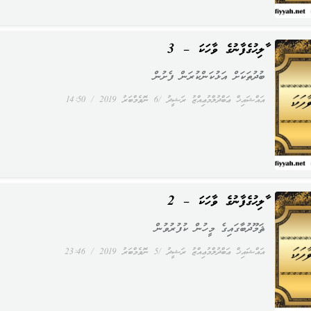
ޞާލިޙުގެފާނުގެ ވާހަކަ – 3
ބުދުތަކަށް އަޅުކަންކުރަން ފެށުން
އައްޝައިޚް ޢަބްދުލްމުޢިއްޒު ރަޝީދު
6 ނޮވެމްބަރު 2019
14:50
ޞާލިޙުގެފާނުގެ ވާހަކަ – 2
ޘަމޫދުބާގައިގެ މީހުން ކުފުރުވުން
އައްޝައިޚް ޢަބްދުލްމުޢިއްޒު ރަޝީދު
5 ނޮވެމްބަރު 2019
23:46