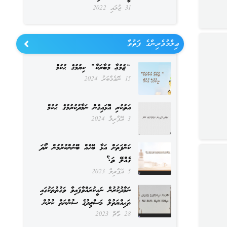
31 ޖުލައި 2022
ޢިލްމުވެރިންގެ ފަތުވާ
“ޖުމުޢާ މުބާރަކާ” ކިޔުމުގެ ޙުކުމް
15 ނޮވެމްބަރު 2024
އަތުކުރި އޮޅައިގެން ނަމާދުކުރުމުގެ ޙުކުމް
3 އޭޕްރިލް 2024
ކަންފަތަށް އަޅާ ބޭހެއް ބޭނުންކުރުމުން ރޯދަ
ގެއްލޭ ތަ؟
5 އޭޕްރިލް 2023
ނަމާދުކުރުން ނަހީކުރައްވާފައިވާ ވަގުތުތަކުގައި
ތަޙިއްޔަތުލް މަސްޖިދުގެ ސުންނަތް ކުރުން
28 މާޗް 2023