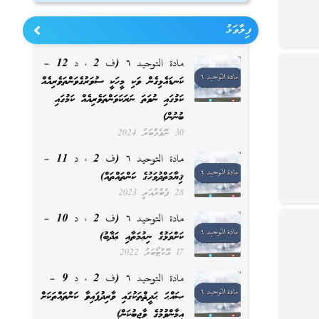
ފިލާވަޅު
مادة التوحيد ٦ (ف 2 ، د 12 –
ކަނޑައެޅިގެން ވަކި މީހަކީ ސުވަރުގެވަންތަވެރިއެއް
ކަމުގައި ނުވަތަ ނަރަކަވަންތަވެރިއެއް ކަމުގައި
ބުނުން)
30 ނޮވެމްބަރު 2024
مادة التوحيد ٦ (ف 2 ، د 11 –
ޤިޔާމަތްދުވަހުގެ ކަންތައްތައް)
28 ފެބްރުއަރީ 2023
مادة التوحيد ٦ (ف 2 ، د 10 –
ކަށްވަޅުގެ ނިޢުމަތާއި ޢަޛާބު)
17 އޮކްޓޯބަރު 2022
مادة التوحيد ٦ (ف 2 ، د 9 –
ޞައްޙަ ޙަދީޘްތަކުގައި ވާރިދުފައިވާ ކަންތައްތަކަށް
އީމާންވުމުގެ ވާޖިބުކަން)