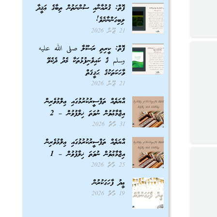
ފޮތް: ޤުރުއާނާއި ސުންނަތުން ތިބާގެ ޢަޤީދާ
ލިބިގަންނާށެވެ!
21 ޖޫން 2026
ފޮތް: ކީރިތި ރަސޫލާ صلى الله عليه
وسلم ގެ ކައިވެނިފުޅުތަކާ މެދު ދެކެވޭ
ވާހަކަތަކުގެ ޙަޤީޤަތް
21 ޖޫން 2026
އާޔަތެއް ތަފްސީރުކުރުމުގައި ޢިލްމުވެރިން
އިޖްމާޢުވުން ނުވަތަ ޚިލާފުވުން – 2
31 މާޗް 2026
އާޔަތެއް ތަފްސީރުކުރުމުގައި ޢިލްމުވެރިން
އިޖްމާޢުވުން ނުވަތަ ޚިލާފުވުން – 1
25 މާޗް 2026
ޢީދު ފާހަގަކުރުން
19 މާޗް 2026