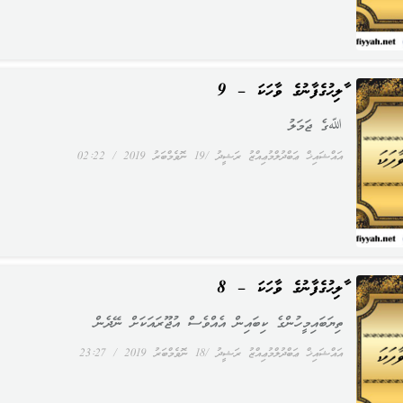
ޞާލިޙުގެފާނުގެ ވާހަކަ – 9
ﷲގެ ޖަމަލު
އައްޝައިޚް ޢަބްދުލްމުޢިއްޒު ރަޝީދު
19 ނޮވެމްބަރު 2019
02:22
ޞާލިޙުގެފާނުގެ ވާހަކަ – 8
ތިޔަބައިމީހުންގެ ކިބައިން އެއްވެސް އުޖޫރައަކަށް ނޭދެން
އައްޝައިޚް ޢަބްދުލްމުޢިއްޒު ރަޝީދު
18 ނޮވެމްބަރު 2019
23:27