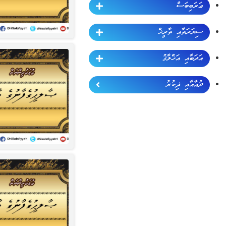
ޢަރަބިބަސް
ސިޔަރަތާއި ތާރީޚް
އަދަބާއި އަޚްލާޤު
ދުޢާއާއި ޛިކުރު