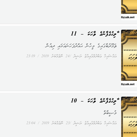
ޞާލިޙުގެފާނުގެ ވާހަކަ – 11
ޘަމޫދުބާގައިގެ މީހުން ޙައްދުފަހަނައަޅައި ދިއުން
އައްޝައިޚް ޢަބްދުލްމުޢިއްޒު ރަޝީދު
24 ނޮވެމްބަރު 2019
23:19
ޞާލިޙުގެފާނުގެ ވާހަކަ – 10
މުޞީބާތް
އައްޝައިޚް ޢަބްދުލްމުޢިއްޒު ރަޝީދު
23 ނޮވެމްބަރު 2019
23:04