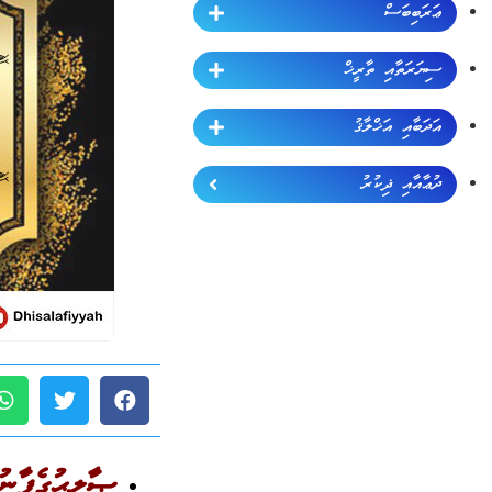
ޢަރަބިބަސް
ސިޔަރަތާއި ތާރީޚް
އަދަބާއި އަޚްލާޤު
ދުޢާއާއި ޛިކުރު
ޞާލިޙުގެފާނު