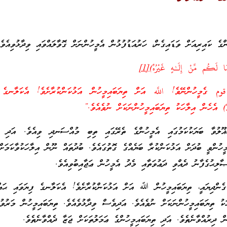
ްގެ ކައިރިއަށް ވަޑައިގެން، ހަރުއަޑުފުޅުން އެމީހުންނަށް ގޮވާލައްވައި ވިދާޅުވިއެވެ.
َا لَكُم مِّنْ إِلَـٰهٍ غَيْرُهُ)
[1]
 ގެމީހުންނޭވެ! اللَّه އަށް ތިޔަބައިމީހުން އަޅުކަންކުރާށެވެ! އެކަލާނގެ ފ
ޭ) އެހެން އިލާހަކު ތިޔަބައިމީހުންނަކަށް ނުވެއެވެ.”
ޣޫލުވާ ބަޔަކުކަމުގައި އެމީހުންގެ ތެރޭގައި ތިބި މުއްސަނދި ވިއެވެ. އަދި ކު
ީހުންވީ ބުދަށް އަޅުކަންކުރާ ބަޔެއްގެ ގޮތުގައެވެ. ބުދުތައް ނޫން އިލާހަކުވާކަމަށް
ާލިޙުގެފާނު ދެއްވި ދަޢުވަތާއި މެދު އެމީހުން ޢަޖާއިބުވިއެވެ.
 ގެންދިޔައީ، ތިޔަބައިމީހުން ﷲ އަށް އަޅުކަންކުރާށެވެ! އެކަލާނގެ ފިޔަވައި ޙައްޤ
ަކު ތިޔަބައިމީހުންނަކަށް ނުވެއެވެ. އަދިވެސް ވިދާޅުވެއެވެ. ތިޔަބައިމީހުން މަރު
ް ދިރުއްވާނެތެވެ. އަދި ތިޔަބައިމީހުންގެ ޢަމަލުތަކަށް ޖަޒާ ދެއްވާނެތެވެ.