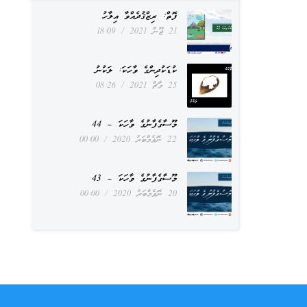
ފޮތް: ރިޒްޤުދެއްވާ އިލާހު
21 ޖޫން 2021
18:09
ކުޑަކުދިންގެ ވާހަކަ: ލަކުނު
25 މާޗް 2021
08:26
މޫސާގެފާނުގެ ވާހަކަ – 44
22 ނޮވެމްބަރު 2020
00:00
މޫސާގެފާނުގެ ވާހަކަ – 43
20 ނޮވެމްބަރު 2020
00:00