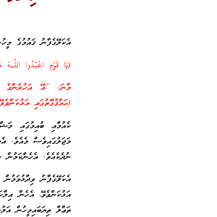
އެކަލޭގެފާނު ޤައުމުގެ މީހުނ
(يَا قَوْمِ اعْبُدُوا اللَّـهَ م
މާނަ: “އޭ އަހުރެންގެ قوم
(ޙައްޤުގޮތުގައި އަޅުކަންވެވ
ކެއުމާއި ބުއިމުގައި މަޝް
މަޖަލުގައިވެސް މެއެވެ. އެމ
ނުދެކެއެވެ. އެހެންކަމުން ޞ
އެކަލޭގެފާނު ވިދާޅުވަމުން
އަޅުކަންވެވޭ، އެހެން އިލާހ
ތަޢާލާ ތިޔަބައިމީހުން އަލުނ