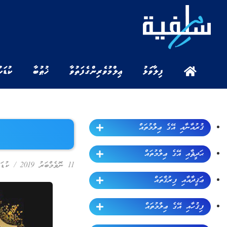
ފިލާވަޅު
ޢިލްމުވެރިންގެ ފަތުވާ
ޚުޠުބާ
ކުޑަކ
ޤުރުއާނާއި އޭގެ ޢިލްމުތައް
ޙަދީޘާއި އޭގެ ޢިލްމުތައް
11 ނޮވެމްބަރު 2019
/
ކުޑަ
ޢަޤީދާއާއި ފިރުޤާތައް
ފިޤުހާއި އޭގެ ޢިލްމުތައް