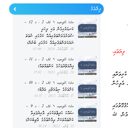
ފިލާވަޅު
مادة التوحيد ٦ (ف 2 ، د 12 –
ކަނޑައެޅިގެން ވަކި މީހަކީ
ސުވަރުގެވަންތަވެރިއެއް ކަމުގައި ނުވަތަ
ނަރަކަވަންތަވެރިއެއް ކަމުގައި ބުނުން)
30 ނޮވެމްބަރު 2024
02:00
ިޔަވައި،
مادة التوحيد ٦ (ف 2 ، د 11 –
ޤިޔާމަތްދުވަހުގެ ކަންތައްތައް)
28 ފެބްރުއަރީ 2023
17:02
ޅިވަރާއި
 އެމީހުން
مادة التوحيد ٦ (ف 2 ، د 10 –
ކަށްވަޅުގެ ނިޢުމަތާއި ޢަޛާބު)
17 އޮކްޓޯބަރު 2022
14:37
ުގޮތުގައި
مادة التوحيد ٦ (ف 2 ، د 9 –
ޞައްޙަ ޙަދީޘްތަކުގައި ވާރިދުފައިވާ
ވުމުން، ﷲ
ކަންތައްތަކަށް އީމާންވުމުގެ ވާޖިބުކަން)
31 ޖުލައި 2022
10:24