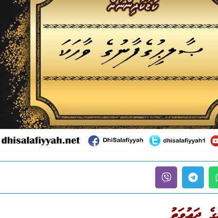
ގެ ދަޢުވަތު