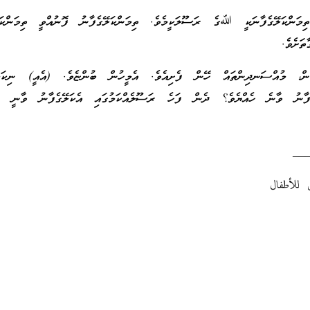
ިމަންކަލޭގެފާނަކީ ﷲގެ ރަސޫލަކީމެވެ. ތިމަންކަލޭގެފާނު ފޮނުއްވީ ތިމަންކަލޭ
ތަށެވެ.
ުން، މުއްސަނދިންތައް ހޭން ފެށިއެވެ. އެމީހުން ބުންޏެވެ. (އެއީ) ނިކަމެއ
ގެފާނު ވާނެ ހެއްޔެވެ؟ ދެން ފަހެ ރަސޫލެއްކަމުގައި އެކަލޭގެފާނު ވާނީ ކި
__
 للأطفال