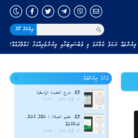
އިތުރަށް ހޯދާ
ލިޔުންތައް ނަކަލު ކުރާނަމަ މި ވެބްސައިޓަށާއި ލިޔުންތެރިއާއަށް ހަވާލާދެއްވާ!
ފަހުގެ ލިޔުންތައް
ފޮތް: شرح العقيدة الواسطية
21 ޖޫން 2026
13:54
ފޮތް: تعليم الصلاة | ނަމާދު ކުރަން
ދަސްކުރަމާ
21 ޖޫން 2026
13:40