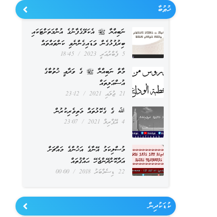
ޚުޠުބާ
ނަބިއްޔާ ﷺ އެކަލޭގެފާނުގެ އުންމަތަށްޓަކައި
ބިރުފުޅުގެން ވަޑައިގެންނެވި ކަންތައްތައް
5 ފެބްރުއަރީ 2023
18:45
މާތް ނަބިއްޔާ ﷺ ގެ ވަދާޢީ ޚުތުބާގެ
އުސްއަލިތައް
21 ޖުލައި 2021
23:12
ﷲ ގެ ގެކޮޅުތައް މަތިވެރިކުރުން
4 އޭޕްރިލް 2021
23:07
މުސްލިކަމު އޭނާގެ އަޚުންގެ މައްޗަށް
އަދާކޮށްދޭންޖެހޭ ޙައްޤުތައް
22 ޑިސެމްބަރު 2018
00:00
ކުޑަކުދިން