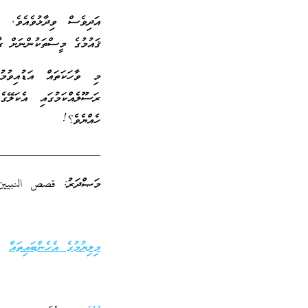
އަދިވެސް ވިދާޅުވެއެވެ. ތ
ޤައުމުގެ މީސްތަކުންނަށް ގާ
މި ވާހަކަތައް އަޑުއިވުމ
ރަސޫލެއްކަމުގައި އެކަލޭ
ހެއްޔެވެ؟!
_________________
މަޞްދަރު: قصص النبيين
މިލިޔުމުގެ އެހެންބައިތައް