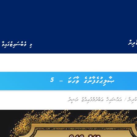
ުދިން
މި ވެބްސައިޓުގައިވާ 
ޞާލިޙުގެފާނުގެ ވާހަކަ – 5
ކުދިން
/
އައްޝައިޚް ޢަބްދުލްމުޢިއްޒު ރަޝީދު