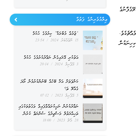
ގެފާނުގެ
ޢިލްމުވެރިންގެ ފަތުވާ
ްޗެކެވެ.
“ޖުމުޢާ މުބާރަކާ” ކިޔުމުގެ ޙުކުމް
15 ނޮވެމްބަރު 2024
23:54
ހިނަކުން
އަތުކުރި އޮޅައިގެން ނަމާދުކުރުމުގެ ޙުކުމް
3 އޭޕްރިލް 2024
20:14
ކަންފަތަށް އަޅާ ބޭހެއް ބޭނުންކުރުމުން ރޯދަ
ގެއްލޭ ތަ؟
5 އޭޕްރިލް 2023
07:12
ނަމާދުކުރުން ނަހީކުރައްވާފައިވާ ވަގުތުތަކުގައި
ތަޙިއްޔަތުލް މަސްޖިދުގެ ސުންނަތް ކުރުން
28 މާޗް 2023
18:00