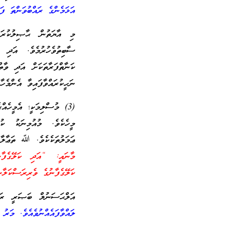
އަޅަމެންގެ ރައްބުވަންތަ ފ
މި އާޔަތުން ޙާޞިލުކުރަނ
ސާބިތުވެހުރުމެވެ. އަދި ސ
ކަނާތްފަރާތަކަށް އަދި ވާތް
ނަހީކުރައްވާފައިވާ އެންމެހ
(3) މުސްލިމަކީ؛ އެމީހެއ
މީހެކެވެ. މުއުމިނަކު ކު
ޢަމަލުތަކެކެވެ. ﷲ ތަޢާލާ 
މާނައީ: “އަދި ކަލޭގެފާނ
ކަލޭގެފާނުގެ ވެރިރަސްކަލާނ
އަލްޙަސަނުލް ބަޞަރީ ރަ
ލައްވާފައެއްނުވެއެވެ. މަރު 