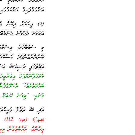
ހެޔޮޢަމަލު ކުރުންމަތީ ސ
އަންގަވާފައިވާ ކަންކަމުގައި
(2) މީހަކަށް ލިބޭނެ އެ
އަޅަކަށް ދެއްވާނެ އެންމެބޮ
މި ސަބަބާހުރެ؛ އިސްލާމްދ
ބޭނުންނުވާނެފަދަ ބަސްކ
އައްޘަޤަފީ ރަޟިޔަﷲ ޢަންހ
ކަލޭގެފާނަށްފަހު އިތުރުމީހ
ބައްލަވާށެވެ!” އެކަލޭގެފާނު
މާނައީ: “ތިމަން ﷲއަށް އީމ
އަދި ﷲ ތަޢާލާ ވަޙީކުރައްވ
بَصِ
އީމާންވެ، ތައުބާވެގެން ތިބި