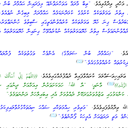
ް މަހްދީ ވިދާޅުވިއެވެ.
“ތިބާ މާދަމާ އަވަހާރަވާނެއޭ މިފަދައިން ޙައްމާދު ބުން ސ
އިތުރު ޢަމަލުތަކެއް ކުރުމުގެ ކުޅަދާނަކަމެއް ޙައްމާދަށް ލިބިގެން ނުވެއެވެ.
ަދުވެސް ގިނަ ހެޔޮ ޢަމަލުތަކެއް ކުރެއްވުންމަތީގައި ސާބިތުވެ ހުންނަވާވަރުން
ުދެއްވުނުނަމަވެސް އިތުރު ހެޔޮޢަމަލުތަކެއް ނުކުރެއްވޭހާ ގިނައިން ހެޔޮޢަމަލުތައް އ
ވެއެވެ.
“(ޙައްމާދު ބުން ސަލަމާގެ) އެންމެހާ ވަގުތުތަކެއް ފުރާލައްވާ
)
[5]
(
ިކުރުތައް ކުރެއްވުމުގައެވެ.”
ައިހިވަސައްލަމަ ކުރައްވާފައިވާ ދުޢާފުޅެއްގައިވެއެވެ.
((اللَّهُمَّ إِنِّي أَسْأَلُكَ ال
)
[6]
(
لرُّشْدِ))
މާނައީ: “ޔާ ﷲ! ހަމަކަށަވަރުން މިއަޅާއަށް ދީނުގައި ސާ
 ކަންކަމުގައި ޢަޒުމުވަރުގަދަކޮށް ދެއްވުމަށް އެދި އިބައިލާހަށް ދަންނަވަމެވެ.”
ުﷲ ވިދާޅުވެފައިވެއެވެ.
“މަތިވެރި ހިއްމަތަކާއި ޞައްޙަ ނިޔަތަކާގުޅުވާލައިފިކަމުގަ
)
[7]
(
މެ މަތީ ދަރަޖައަށް އެމީހަކު ފޯރާނެތެވެ.”