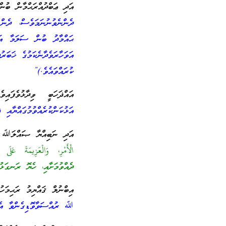
އަދި ޢަބްދުއްރަޙްމާން ބުނ
ދެންނެވުނުނަމަވެސް، ދެން 
ޙައްމާދު ބުން ސަލަމާ އަބ
އަވަހާރަވެދާނެކަމުގެ ޚަބަރ
ކުރައްވައެވެ.)”
އައްޛަހަބީ ވިދާޅުވެފައި
އަޅުކަންކުރެއްވުމުގައްޔާއި ޛ
އަދި ނަބިއްޔާ ޞައްލަﷲ ޢަލ
الْأَمْرِ، وَالْعَزِيمَةَ عَلَى ا
ދެއްވުމަށާއި، ހެޔޮ ރަނގަޅު
އިބްނުލް ޤައްޔިމު ރަޙިމަހ
ﷲ ރުއްސަވާވޮޑިގެންވާ އެން