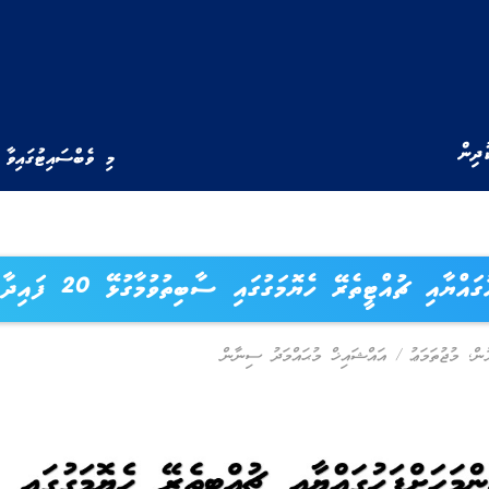
ުދިން
މި ވެބްސައިޓުގައިވާ 
ްޔާއި ޗުއްޓީތެރޭ ހެޔޮމަގުގައި ސާބިތުވުމާގުޅޭ 20 ފައިދާ (1)
ން
,
މުޖުތަމަޢު
/
އައްޝައިޚް މުޙައްމަދު ސިނާން