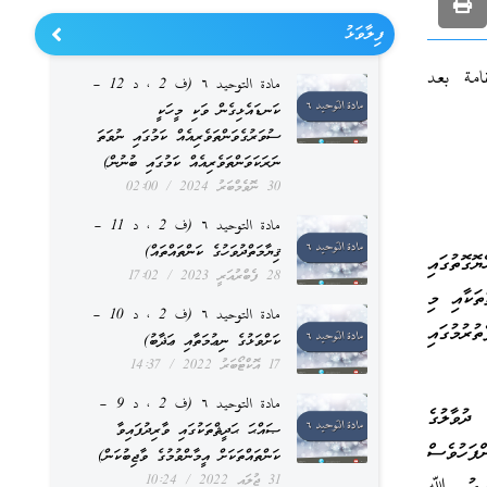
ފިލާވަޅު
ައިވާ “20 فائدة في الاستقامة بعد
مادة التوحيد ٦ (ف 2 ، د 12 –
ކަނޑައެޅިގެން ވަކި މީހަކީ
ސުވަރުގެވަންތަވެރިއެއް ކަމުގައި ނުވަތަ
ނަރަކަވަންތަވެރިއެއް ކަމުގައި ބުނުން)
30 ނޮވެމްބަރު 2024
02:00
مادة التوحيد ٦ (ف 2 ، د 11 –
ޤިޔާމަތްދުވަހުގެ ކަންތައްތައް)
ގޮތުގައި
28 ފެބްރުއަރީ 2023
17:02
ތަކާއި މި
مادة التوحيد ٦ (ف 2 ، د 10 –
ުރުމުގައި
ކަށްވަޅުގެ ނިޢުމަތާއި ޢަޛާބު)
17 އޮކްޓޯބަރު 2022
14:37
مادة التوحيد ٦ (ف 2 ، د 9 –
ދުވާލުގެ
ޞައްޙަ ޙަދީޘްތަކުގައި ވާރިދުފައިވާ
ފަހުވެސް
ކަންތައްތަކަށް އީމާންވުމުގެ ވާޖިބުކަން)
31 ޖުލައި 2022
10:24