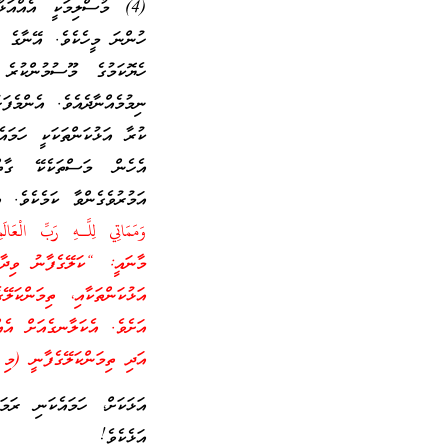
(4) މުސްލިމަކީ އެއްއަޅުކ
ހުންނަ މީހެކެވެ. އޭނާގެ މ
ހެޔޮކަމުގެ މޫސުމުންކުރެ 
ނިމުމެއްނާދެއެވެ. އެންމެފ
ކުރާ އަޅުކަންތަކަކީ ހަމައ
އެހެން މަސްތަކެކޭ ގާތްގ
އަމުރުވެގެންވާ ކަމެކެވެ.
މާނައީ: “ކަލޭގެފާނު ވިދާޅު
އަޅުކަންތަކާއި، ތިމަންކަލ
އަށެވެ. އެކަލާނގެއަށް އެއ
އަދި ތިމަންކަލޭގެފާނީ (މި 
އަޅަކަށް، ހަމައެކަނި ރަމ
އަޅެކެވެ!