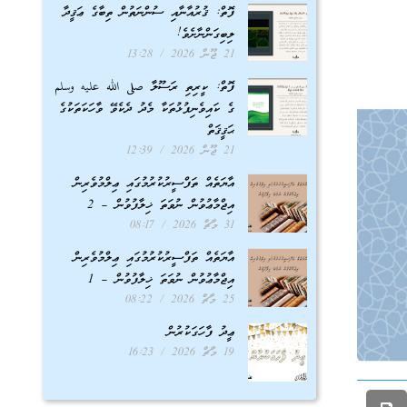
ފޮތް: ޤުރުއާނާއި ސުންނަތުން ތިބާގެ ޢަޤީދާ
ލިބިގަންނާށެވެ!
21 ޖޫން 2026
13:28
ފޮތް: ކީރިތި ރަސޫލާ صلى الله عليه وسلم
ގެ ކައިވެނިފުޅުތަކާ މެދު ދެކެވޭ ވާހަކަތަކުގެ
ޙަޤީޤަތް
21 ޖޫން 2026
12:39
އާޔަތެއް ތަފްސީރުކުރުމުގައި ޢިލްމުވެރިން
އިޖްމާޢުވުން ނުވަތަ ޚިލާފުވުން – 2
31 މާޗް 2026
08:17
އާޔަތެއް ތަފްސީރުކުރުމުގައި ޢިލްމުވެރިން
އިޖްމާޢުވުން ނުވަތަ ޚިލާފުވުން – 1
25 މާޗް 2026
08:22
ޢީދު ފާހަގަކުރުން
19 މާޗް 2026
16:23