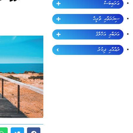
ޢަރަބިބަސް
ސިޔަރަތާއި ތާރީޚް
އަދަބާއި އަޚްލާޤު
ދުޢާއާއި ޛިކުރު