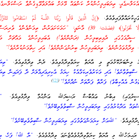
އެކަލާނގެއީ، ތިޔަބައިމީހުންކުރާ ކަންތައް މޮޅަށް ބައްލަވާވޮޑިގެންވާ ރަސްކަލާނގެއ
ކުރައްވާފައިވެއެވެ.
﴿إِنَّ الَّذِينَ قَالُوا رَبُّنَا اللَّـهُ ثُمَّ اسْتَقَامُوا تَتَنَزَّل
الْمَلَائِكَةُ أَلَّا تَخَافُوا وَلَا تَحْزَنُوا﴾ (فصّلت: 30) މާނައީ: “ހަމަކަށަވަރުން، ތިމަންމެންގެ
ގުގައި ދެމިތިބިމީހުން (ދަންނާށެވެ!) އެބައިމީހުންގެ މައްޗަށް މަލާއ
ެ. ވިދާޅުވަމުންނެވެ. ތިޔަބައިމީހުން ބިރުނުގަންނާށެވެ! އަދި ހިތާމަނުކުރާށެވެ!”
ިންބަރުކޮޅުމަތީ މި އާޔަތް ކިޔަވާވިދާޅުވިއެވެ. ދެން ވިދާޅުވިއެވެ.
“ތިޔަ
ާބިތުވާށެވެ! އަދި މަކަރުވެރިކަމާއެކު ހިޔަޅު އެކިދިމަދިމާލަށް ދާ ފަދައިން ތިޔަބ
)
[2]
(
ުމުން އެއްކިބާވެ) ފަރާތް ފަރާތަށް ނުދާށެވެ!”
ްސީރުގައި) އިބްނު ޢައްބާސް ރަޟިޔަﷲ ޢަންހުމާ ވިދާޅުވިއެވެ.
“
ުތައް އަދާކުރުމުގައި ތިޔަބައިމީހުން ސާބިތުވެތިބޭށެވެ!”
ދާޅުވިއެވެ.
“ﷲއަށް ކިޔަމަންގަތުމުގައި ތިޔަބައިމީހުން ސާބިތުވެތިބޭށެވެ!”
ރަޙިމަހުﷲ މި އާޔަތް ކިޔަވާވިދާޅުވެއްޖެނަމަ ވިދާޅުވެއެވެ.
“ޔާ ﷲ! ފަހެ، އިބަ