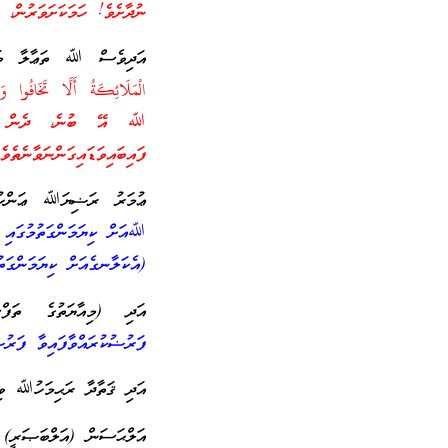
ނުދާށެވެ! ހަމަކަށަވަރުން، 
އަދިވެސް ﷲ ތަޢާލާ ވަޙީ
ﷲ އޭ ބުނެ، ދެން ސީދާމަ
ފައިބައިވަޑައިގަންނަވާނެތެވ
ޢުމަރު ރަޟިޔަﷲ ޢަންހު މ
ﷲއަށް ކިޔަމަންގަތުމުގައި ސ
(އެކަލާނގެއަށް ކިޔަމަންގަތ
އަދި (މިއާޔަތުގެ ތަފ
ފަރުޟުކުރައްވާފައިވާ ފަރުޟ
އަދި ޤަތާދާ ރަޙިމަހުﷲ ވި
އަލްޙަސަން (އަލްބަޞަރީ) 