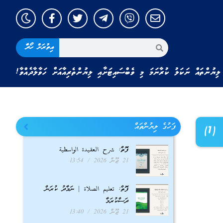
އިތުރަށް ހޯދާ
ލިޔުންތައް ނަކަލު ކުރާނަމަ މި ވެބްސައިޓަށާއި ލިޔުންތެރިއާއަށް ހަވާލާދެއްވާ!
ފަހުގެ ލިޔުންތައް
ފޮތް: شرح العقيدة الواسطية
21 ޖޫން 2026
13:54
ފޮތް: تعليم الصلاة | ނަމާދު ކުރަން
ދަސްކުރަމާ
21 ޖޫން 2026
13:40