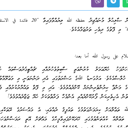
މި ފޮތަކީ މުޙައްމަދު ބުން ޞާލިޙުލް މުނައްޖިދު حفظه الله ލިޔުއްވާފ
މި ފޮތުގެ ދިވެހި ތަރުޖަމާއެކެވެ.
سلام على رسول الله، أما بعد:
ށްފަހު ހެޔޮޢަމަލު ކުރުންމަތީ ސާބިތުވެހުރުމާއި ޗުއްޓީގެދުވަސްތައް ހެޔޮ
ގެ ޚުލާޞާއެކެވެ. އަޅުގަނޑު ﷲގެ ޙަޟްރަތުގައި އެދި ދަންނަވަނީ މި މަޢުލޫމާތު
ގެ މަންފާ ކިޔުންތެރިންނަށް ކޮށްދެއްވުމެވެ. އަދި މި ފޮތް ތައްޔާރުކުރުމާއި ފެތ
ތުން އެހީތެރިކަން ފޯރުކޮށްދެއްވި އެންމެހާ ފަރާތްތަކަށް ހެޔޮ ޖަޒާދެއްވުމެވެ!
 ތަޢާލާއަށް ކިޔަމަންގަތުމުގެ ތައުފީޤު ދެއްވައި، އެ މައްސަރުގެ ރޭތަކާއި 
ޢާލާއާ ކުއްތަންވުމުގައި ހޭދަކޮށްފައިވާމީހާގެ މައްޗަށް އޮތީ ރަމަޟާންމަހަށް