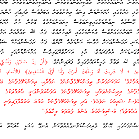
ަމުން އަނެއްއަޅުކަމަށް، އެއްކިޔަމަންގަތުމަކުން އަނެއްކިޔަމަންގަތުމަކަށް ބަދަލުވ
ުޅި ޙަޔާތުގައި ހެޔޮކަންކަން ގިނަވެ އިތުރުވުމަށް އަބަދުވެސް އެދިއެދި ހުންނަ 
މޫސުމެއް ނިމުނުކަމުގައިވީނަމަވެސް ކިޔަމަންގަތުމުގެ ގޮތުން ކުރާ ހެޔޮކަން
ަހު ނޭވަޔާހަމައަށްވެސް އެކަންކަމުގައި ދެމިހުރެއެވެ. ފަހެ، ﷲ ތަޢާލާއަށް އަޅު
ެކަނި ރަމަޟާންމަހަށް ޚާއްޞަ ކަންކަމެއް ނޫނެވެ. ފަހެ، ރަމަޟާންމަހެކޭ ޝައްވ
ަނޑަކަށް އެއްފަދައެވެ. މުޅި އަހަރުތެރޭގައިވެސް އަޅުކަންކުރުމަކީ މުސް
 އެއީ ﷲ ތަޢާލާ ވަޙީކުރައްވާފައިވާ ފަދައިންނެވެ.
﴿قُلْ إِنَّ صَلَاتِي وَنُسُكِي 
ވާށެވެ! ހަމަކަށަވަރުން، ތިމަންކަލޭގެފާނުންގެ ނަމާދާއި، ތިމަންކަލޭގެފާނުގެ (އެ
ޭގެފާނުގެ ދިރިހުންނެވުމާއި، ތިމަންކަލޭގެފާނުގެ އަވަހާރަވުންވަނީ، ޢާލަމްތަކު
ްވެސް ޝަރީކަކު ނުވެއެވެ. އަދި ތިމަންކަލޭގެފާނަށް އަމުރު ކުރައްވާފައިވަނީ އެ
އުއްމަތުގެ) މުސްލިމުންކުރެ، އެންމެ ފުރަތަމަ މީހާއެވެ.”
ަޟާންމަހުގައި އޭނާގެ ވެރިރަސްކަލާނގެއެއްވާކަން އެނގޭ އަޅަކީ ހާދަހާވާ އަބާ