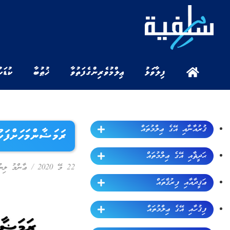
ފިލާވަޅު
ޢިލްމުވެރިންގެ ފަތުވާ
ޚުޠުބާ
ކުޑަކ
ޤުރުއާނާއި އޭގެ ޢިލްމުތައް
ރަމަޟާންމަހަށްފަހުގައ
ޙަދީޘާއި އޭގެ ޢިލްމުތައް
22 މޭ 2020
/
ޢާންމު ލިޔު
ޢަޤީދާއާއި ފިރުޤާތައް
ފިޤުހާއި އޭގެ ޢިލްމުތައް