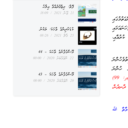
ފޮތް: ރިޒްޤުދެއްވާ އިލާހު
21 ޖޫން 2021
18:09
ތުމުގައި
ނައަޅައި
ކުޑަކުދިންގެ ވާހަކަ: ލަކުނު
25 މާޗް 2021
08:26
ކުރުމާއި،
މޫސާގެފާނުގެ ވާހަކަ – 44
22 ނޮވެމްބަރު 2020
00:00
ުވެހުންނަ
ް ހުންނަ
މޫސާގެފާނުގެ ވާހަކަ – 43
﴿وَاعْبُدْ رَبَّكَ حَتَّىٰ يَأْتِيَكَ الْيَقِينُ﴾ (الحجر: 99)
20 ނޮވެމްބަރު 2020
00:00
ދާނދެން،
ް މާތް ﷲ