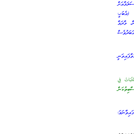
ަލަމާއަށް
 (އެބަހީ؛
، މާދަމާ
ަބަދުވެސް
ފައިވަނީ
ثَّبَاتَ فِي
ބިތުކަން
އިވާނަމަ؛