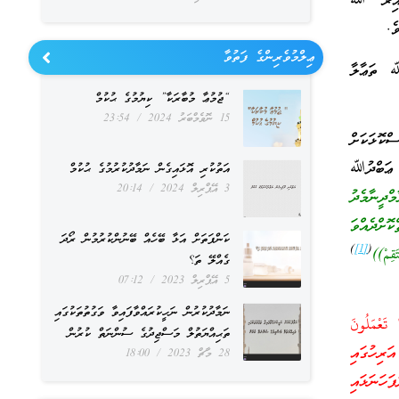
ދާއިރު ﷲ
ެ.
ޢިލްމުވެރިންގެ ފަތުވާ
ﷲ ތަޢާލާ
“ޖުމުޢާ މުބާރަކާ” ކިޔުމުގެ ޙުކުމް
15 ނޮވެމްބަރު 2024
23:54
ކޮޅަކަށް
 ޢަބްދުﷲ
އަތުކުރި އޮޅައިގެން ނަމާދުކުރުމުގެ ޙުކުމް
3 އޭޕްރިލް 2024
20:14
ދީނާމެދު
ޮށްދެއްވަ
ކަންފަތަށް އަޅާ ބޭހެއް ބޭނުންކުރުމުން ރޯދަ
)
[1]
(
ِمْ))
ގެއްލޭ ތަ؟
5 އޭޕްރިލް 2023
07:12
ނަމާދުކުރުން ނަހީކުރައްވާފައިވާ ވަގުތުތަކުގައި
تَعْمَلُونَ
ތަޙިއްޔަތުލް މަސްޖިދުގެ ސުންނަތް ކުރުން
އަރިހުގައި
28 މާޗް 2023
18:00
ަހަނަޅައި