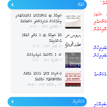
ެވެ.”
ޚުޠުބާ
ُ عَلَيْهِمُ
ނަބިއްޔާ ﷺ އެކަލޭގެފާނުގެ އުންމަތަށްޓަކައި
 ވެރިރަސްކަލާނގެއީ
ބިރުފުޅުގެން ވަޑައިގެންނެވި ކަންތައްތައް
5 ފެބްރުއަރީ 2023
18:45
ިކަތުން
މާތް ނަބިއްޔާ ﷺ ގެ ވަދާޢީ ޚުތުބާގެ
އުސްއަލިތައް
21 ޖުލައި 2021
23:12
ބައިމީހުން
ﷲ ގެ ގެކޮޅުތައް މަތިވެރިކުރުން
ައިމީހުން
4 އޭޕްރިލް 2021
23:07
އެކަލާނގެ
މުސްލިކަމު އޭނާގެ އަޚުންގެ މައްޗަށް
އަދާކޮށްދޭންޖެހޭ ޙައްޤުތައް
22 ޑިސެމްބަރު 2018
00:00
ކުޑަކުދިން
އިލާހަކީ