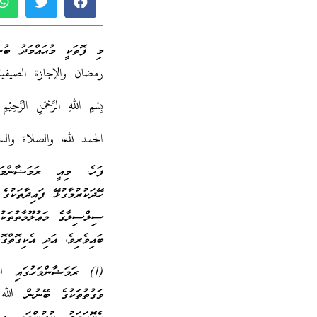
رمضان والإجازة الصيفية” 
بِسْمِ اللهِ الرَّحْمَنِ الرَّحِيْمِ
الحمد لله، والصلاة وال
ފަހެ، މިއީ ރަމަޟާންމަހަ
ހޭދަކުރުމާގުޅޭ ފައިދާތަކު
ސިލްސިލާގެ މަޢުލޫމާތުތަކު
ބައިވެރިވެ، އަދި އެކިގޮތްގޮ
(1) ރަމަޟާންމަހުގައި ﷲ
ވަގުތުތަކުގެ ބޭނުން ﷲ ތަ