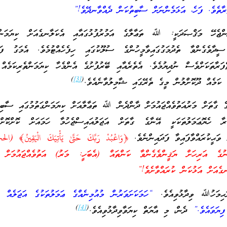
ަރާތެވެ. ފަހެ، އަޅަމެންނަށް ސާބިތުކަން ދެއްވާނދޭވެ!”
ްޖެހޭ މަޤްޞަދަކީ: ﷲ ތަޢާލާގެ އަމުރުފުޅުގައާއި އެކަލާނގެއަށް ކިޔަމަންގަ
ީދާވެގެންވާ ތެދުމަގުގައިވާމީހުންގެ ސުލޫކުގައި ހިފެހެއްޓުމެވެ. އެމަގު ފަހަ
ފަރާތަކަށްވެސް ނުދިޔުމެވެ. އެތެރެއާއި ބޭރުފުށުގެ އެންމެހާ ކިޔަމަންތެރިކަމެއް 
)
[3]
(
ާ ކަމެއް ދޫކޮށްލުން މީގެ ތެރޭގައި ޝާމިލުވާނެއެވެ.
ްގެ ގާތަށް މަރުއަތުވެއްޖައުމަށް ދާންދެން ﷲ ތަޢާލާއަށް ކިޔަމަންގަތުމުގައި ސާބިތ
ރާ ހެޔޮޢަމަލުތަކަކީ އޭނާގެ ގާތަށް އަޖަލުއައިސްޖެހުމާ ހަމައަށް ކޮށްކޮށ
ވަޙީކުރައްވާފައިވާ ފަދައިންނެވެ.
ުގެ އަރިހަށް ޔަޤީންވެގެންވާ ކަންތައް (އެބަހީ: މަރު) އަތުވެއްޖައުމަށް 
ގެއަށް އަޅުކަން ކުރައްވާށެވެ!”
ޙިމަހުﷲ ވިދާޅުވިއެވެ.
“ހަމަކަށަވަރުން މުއުމިނެއްގެ ޢަމަލުތަކުގެ އަޖަލެއ
)
[4]
(
ފިޔަވައެވެ.”
ދެން، މި އާޔަތް ކިޔަވާވިދާޅުވިއެވެ.