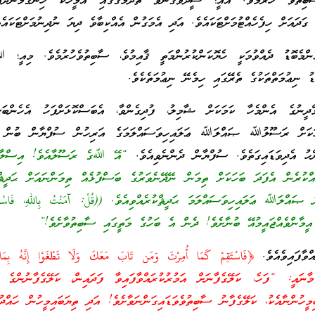
ާބިތުވެ ހުރުމެވެ. އެއީ؛ ސީދާވެގެންވާ ތެދުމަގުގައި އެމީހަކު ހިނގަމުން
 ގަދައަށް ހިފެހެއްޓުމަށްޓަކައެވެ. އަދި އެމަގުން އެއްކިބާވެ ދިޔަ ނުދިނުމަށްޓަކައެވ
ންމެބޮޑު ދެއްވުމަކީ ހެޔޮކަންކުރުންމަތީ ޤާއިމުވެ، ސާބިތުވެހުރުމެވެ. މިއީ؛ 
ޑު ނިޢުމަތްތަކުގެ ތެރޭގައި ހިމެނޭ ނިޢުމަތެކެވެ.
ީނުގެ އެންމެހާ ކަމަކަށް ޝާމިލު، ފުދިގެންވާ، އެބަސްކޮޅަށްފަހު އެހެންބަސް
ޮޅަކަށް ރަސޫލުﷲ ޞައްލަﷲ ޢަލައިހިވަސައްލަމަގެ އަރިހުން ސުފްޔާން ބުން
ު އެދިވަޑައިގަތެވެ. ސުފްޔާން ދެންނެވިއެވެ.
“އޭ ﷲގެ ރަސޫލާއެވެ! އިސްލާމް
ެއްކުރެން އެފަދަ ބަހަކަށް ތިމަން ނޭދޭނެވަރުގެ ބަސްފުޅެއް ތިމަންނައަށް ޙަދީޘްކ
 ޞައްލަﷲ ޢަލައިހިވަސައްލަމަ ޙަދީޘްކުރެއްވިއެވެ. ((قُلْ: آمَنْتُ بِاللهِ، فَاسْتَق
ާންވެއްޖައީމުއޭ ބުނާށެވެ! ދެން އެ ބަހުގެ މަތީގައި ސާބިތުވާށެވެ!”
ާފައިވެއެވެ.
﴿فَاسْتَقِمْ كَمَا أُمِرْتَ وَمَن تَابَ مَعَكَ وَلَا تَطْغَوْا إِنَّهُ بِمَا 
يرٌ﴾ (هود: 112) މާނައީ: “ފަހެ، ކަލޭގެފާނަށް އަމުރުކުރައްވާފައިވާ ފަދައިން، ކަލޭގެފާނުންގެ 
މީހުންނާއެކު، ކަލޭގެފާނު ސާބިތުވެވަޑައިގަންނަވާށެވެ! އަދި ތިޔަބައިމީހުން ހައްދުފ