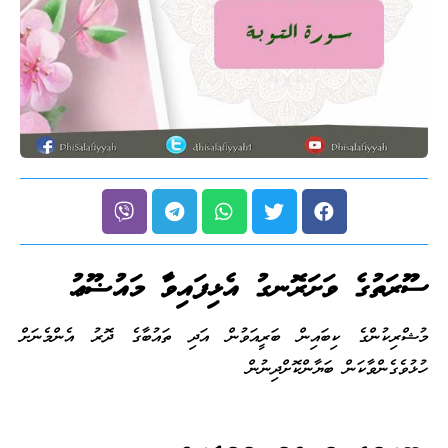
ސޫރަތުގެ ވަށަރޮނގު އެޅިފައިވާ މައުޟޫޢު
މުޝްރިކުންގެ ކިބައިން ބަރީއަވުން އަދި ތައުބާގެ ދޮރު އެންމެނަށް
ހުޅުވެގެންވާކަން ބަޔާންކޮށްދިނުން