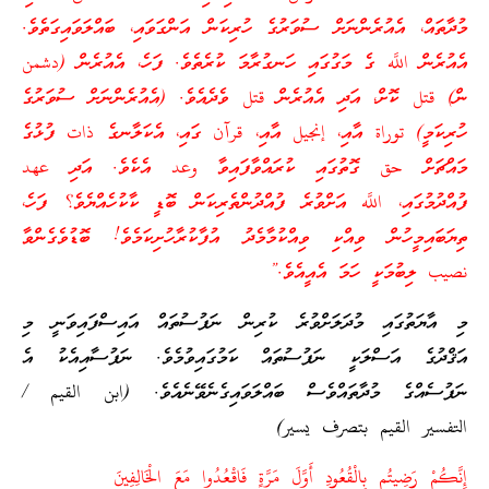
މުދާތައް، އެއުރެންނަށް ސުވަރުގެ ހުރިކަން އަންގަވައި، ބައްލަވައިގަތެވެ.
އެއުރެން اللَّه ގެ މަގުގައި ހަނގުރާމަ ކުރެތެވެ. ފަހެ، އެއުރެން (دشمن
ން) قتل ކޮށް، އަދި އެއުރެން قتل ވެދެއެވެ. (އެއުރެންނަށް ސުވަރުގެ
ހުރިކަމީ) توراة އާއި، إنجيل އާއި، قرآن ގައި، އެކަލާނގެ ذات ފުޅުގެ
މައްޗަށް حق ގޮތުގައި ކުރައްވާފައިވާ وعد އެކެވެ. އަދި عهد
ފުއްދުމުގައި، اللَّه އަށްވުރެ ފުއްދުންތެރިކަން ބޮޑީ ކާކުހެއްޔެވެ؟ ފަހެ،
ތިޔަބައިމީހުން ވިއްކި ވިއްކުމާމެދު އުފާކުރާހުށިކަމެވެ! ބޮޑުވެގެންވާ
نصيب ލިބުމަކީ ހަމަ އެއީއެވެ.”
މި އާޔަތުގައި މުދަލަށްވުރެ ކުރިން ނަފުސުތައް އައިސްފައިވަނީ މި
އަޤްދުގެ އަސްލަކީ ނަފުސުތައް ކަމުގައިވުމެވެ. ނަފުސާއިއެކު އެ
ނަފުސެއްގެ މުދާތައްވެސް ބައްލަވައިގެނެވޭނެއެވެ. (ابن القيم /
التفسير القيم بتصرف يسير)
إِنَّكُمْ رَضِيتُم بِالْقُعُودِ أَوَّلَ مَرَّةٍ فَاقْعُدُوا مَعَ الْخَالِفِينَ