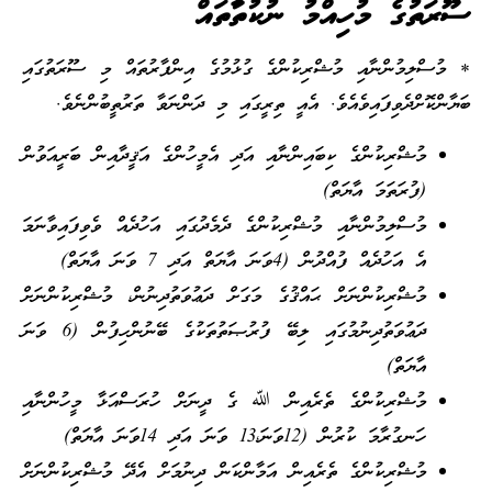
ސޫރަތުގެ މުހިއްމު ނުކުތާތައް
* މުސްލިމުންނާއި މުޝްރިކުންގެ ގުޅުމުގެ އިންފާރުތައް މި ސޫރަތުގައި
ބަޔާންކޮށްދެވިފައިވެއެވެ. އެއީ ތިރީގައި މި ދަންނަވާ ތަރުތީބުންނެވެ.
މުޝްރިކުންގެ ކިބައިންނާއި އަދި އެމީހުންގެ އަޤީދާއިން ބަރީއަވުން
(ފުރަތަމަ އާޔަތް)
މުސްލިމުންނާއި މުޝްރިކުންގެ ދެމެދުގައި އަހުދެއް ވެވިފައިވާނަމަ
އެ އަހުދެއް ފުއްދުން (4ވަނަ އާޔަތް އަދި 7 ވަނަ އާޔަތް)
މުޝްރިކުންނަށް ޙައްޤުގެ މަގަށް ދަޢުވަތުދިނުން، މުޝްރިކުންނަށް
ދަޢުވަތުދިނުމުގައި ލިބޭ ފުރުޞަތުތަކުގެ ބޭނުންހިފުން (6 ވަނަ
އާޔަތް)
މުޝްރިކުންގެ ތެރެއިން ﷲ ގެ ދީނަށް ހުރަސްއަޅާ މީހުންނާއި
ހަނގުރާމަ ކުރުން (12ވަނަ،13 ވަނަ އަދި 14ވަނަ އާޔަތް)
މުޝްރިކުންގެ ތެރެއިން އަމާންކަން ދިނުމަށް އެދޭ މުޝްރިކުންނަށް