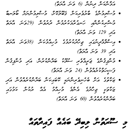
އަމާންކަން ދިނުން (6 ވަނަ އާޔަތް)
މުސްލިމުންގެ ބާރުވެރިކަން ޤަބޫލުކޮށް، މުސްލިމުންނަށް ބޯލަނބާ
މުޝްރިކުންނާއި ހަނގުރާމަކުރުމުން ދުރުވުން (29ވަނަ އާޔަތް
އަދި 129 ވަނަ އާޔަތް)
އިސްލާމްދީނުގައި ޖިހާދުކުރުމުގެ މުހިއްމުކަން (38ވަނަ އާޔަތް
އަދި 39 ވަނަ އާޔަތް)
މުނާފިޤުންގެ ޖަރީމާވެރި ސުލޫކު ބަޔާންކުރުން. އަދި މުނާފިޤުން
ފަޟީހަތްކުރެއްވުން (24 ވަނަ އާޔަތް)
ޒަކާތުގެ އަށް ބެހެނިވެރިންނަކީ ކޮބައިކަން ބަޔާންކުރެއްވުން އަދި
ޒަކާތަކީ ޖިހާދުގެ އެންމެ މުހިއްމު އެއް ރުކުން ކަމުގައި
ބަޔާންކުރެއްވުން (60 ވަނަ އާޔަތް)
މި ސޫރަތުން ލިބިދޭ ބައެއް ފައިދާތައް