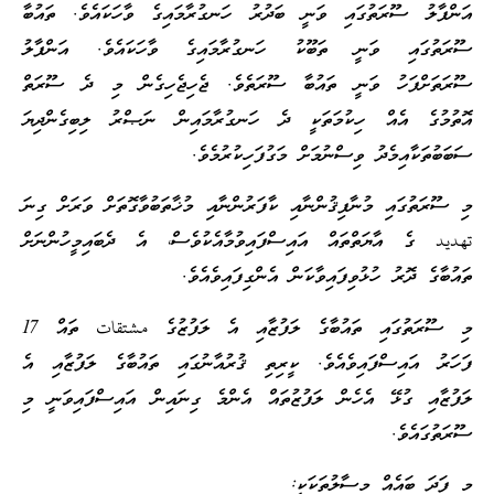
އަންފާލު ސޫރަތުގައި ވަނީ ބަދުރު ހަނގުރާމައިގެ ވާހަކައެވެ. ތައުބާ
ސޫރަތުގައި ވަނީ ތަބޫކު ހަނގުރާމައިގެ ވާހަކައެވެ. އަންފާލު
ސޫރަތަށްފަހު ވަނީ ތައުބާ ސޫރަތެވެ. ޖެހިޖެހިގެން މި ދެ ސޫރަތް
އޮތުމުގެ އެއް ހިކުމަތަކީ ދެ ހަނގުރާމައިން ނަޞްރު ލިބިގެންދިޔަ
ސަބަބުތަކާއިމެދު ވިސްނުމަށް މަގުފަހިކުރުމެވެ.
މި ސޫރަތުގައި މުނާފިޤުންނާއި ކާފަރުންނާއި މުޚާތަބުވާގޮތަށް ވަރަށް ގިނަ
تهديد ގެ އާޔަތްތައް އައިސްފައިވުމާއެކުވެސް، އެ ދެބައިމީހުންނަށް
ތައުބާގެ ދޮރު ހުޅުވިފައިވާކަން އެންގިފައިވެއެވެ.
މި ސޫރަތުގައި ތައުބާގެ ލަފުޒާއި އެ ލަފުޒުގެ مشتقات ތައް 17
ފަހަރު އައިސްފައިވެއެވެ. ކީރިތި ޤުރުއާނުގައި ތައުބާގެ ލަފުޒާއި އެ
ލަފުޒާއި ގުޅޭ އެހެން ލަފުޒުތައް އެންމެ ގިނައިން އައިސްފައިވަނީ މި
ސޫރަތުގައެވެ.
މި ފަދަ ބައެއް މިސާލުތަކަކީ: