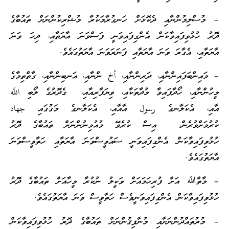
– މުސްލިމުންނާއި ދެކޮޅަށް ހަނގުރާމަކުރާ މުޝްރިކުންނަށް ތައުބާގެ
ދޮރު ހުޅުވިފައިވާކަން އެންގިފައިވަނީ ފަސްވަނަ އާޔަތާއި، ދިހަ ވަނަ
އާޔަތާއި، އެގާރަ ވަނަ އާޔަތާއި ފަނަރަވަނަ އާޔަތުގައެވެ.
– މައިންބަފައިންނާއި، ދަރިންނާއި، أخ ންނާއި، އަނބިންނާއި، ގާތްތިމާގެ
މީހުންނާއި، ހޯދާފައިވާ މުދާތަކާއި، ވިޔަފާރިއާއި، ގެދޮރުގެ ލޯބި اللَّه
އާއި، އެކަލާނގެ رسول އާއާއި، އެކަލާނގެ މަގުގައި جهاد
ކުރުމަށްވުރެން، އިސް ކުރެވޭ މުއުމިނުންނަށް ތައުބާގެ ދޮރު
ހުޅުވިފައިވާކަން އެންގިފައިވަނީ ސައުވީސްވަނަ އާޔަތާއި ހަތާވީސްވަނަ
އާޔަތުގައެވެ.
– މާތްﷲ އަށް ފުރިހަމައަށް ވަކީލު ނުކުރާ މީހާއަށް ތައުބާގެ ދޮރު
ހުޅުވިފައިވާކަން އެންގިފައިވަނީވެސް ހަތާވީސް ވަނަ އާޔަތުގައެވެ.
– މުރުތައްދުންނަށާއި މުނާފިޤުންނަށް ތައުބާގެ ދޮރު ހުޅުވިފައިވާކަން