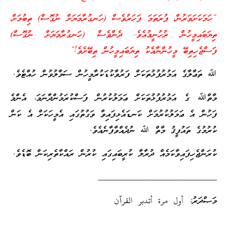
“ހަމަކަށަވަރުން، ފުރަތަމަ ފަހަރުވެސް (ހަނގުރާމަޔަށް ނުގޮސް) ތިބުމަށް،
ތިޔަބައިމީހުން ރުހުނީމުއެވެ. ދެންވެސް (ހަނގުރާމަޔަށް ނުގޮސް)
ފަސްޖެހިތިބޭ މީހުންނާއެކު ތިޔަބައިމީހުން ތިބޭށެވެ!”
ﷲ ތަޢާލާގެ އަމުރުފުޅުތަކަށް ފަރުވާކުޑަކުރާމީހުން ސަމާލުވުން ހުއްޓެވެ.
މާތްﷲ ގެ އަމުރުފުޅުތަކަށް ޢަމަލުކުރުން ފަސްކުރަމުންދާނަމަ، އެންމެ
ފަހުން އެ ޢަމަލުކުރުމަށް ކަނޑައެޅިފައިވާ ވަގުތުގައި އެމީހަކަށް އެ ކަން
ކުރުމުގެ ތައުފީޤު މާތް ﷲ ނުދެއްވާފާނެއެވެ.
ކުރަންޖެހިފައިވާކަމެއް ދުރާލާ ކުރީބައިގައި ކުރުން ރައްކާތެރިކަން ބޮޑެވެ.
__________________________
މަޞްދަރު: أول مرة أتدبر القرآن