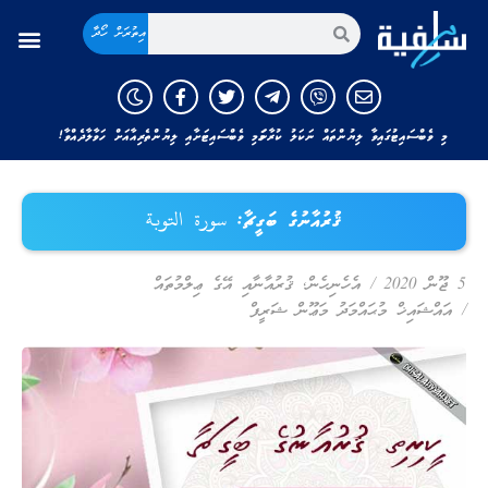
އިތުރަށް ހޯދާ
މި ވެބްސައިޓުގައިވާ ލިޔުންތައް ނަކަލު ކުރާނަމަ މި ވެބްސައިޓަށާއި ލިޔުންތެރިއާއަށް ހަވާލާދެއްވާ!
ޤުރުއާނުގެ ބަގީޗާ: سورة التوبة
5 ޖޫން 2020
/
އެހެނިހެން
,
ޤުރުއާނާއި އޭގެ ޢިލްމުތައް
/
އައްޝައިޚް މުޙައްމަދު މަޢޫން ޝަރީފް