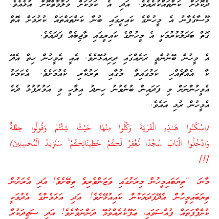
ދެކޮޅަށް ކަންތައްކުރެއެވެ. އަދި އެ ކަމަކަށް މަލާމާތްކޮށް އުޅެއެވެ.
މޫސާގެފާނު އެ މީހުންގެ ކައިރީގައި ބުނާ ކަންތައްތައް ކުރުމަށް އޮތް
ގޮތް ބަދަލުކުރުމަކީ އެ މީހުންގެ ކައިރީގައި ވާޖިބެއް ފަދައެވެ.
އެ މީހުން ބޭނުންވީ ރަށެއްގައި ދިރިއުޅޭށެވެ. އެއީ އެމީހުން ހިތް އެދޭ
ކާ އެއްޗެއްހި ކަމުގައިވާ މުގާއި ތަރުކާރި ކެއުމަށެވެ. އެކަމަކު
އެމީހުންނަށް މި ފަދައިން ބުނެވުނު ހިނދު އިލާހީ މި އަމުރުފުޅު ދެކެ
އެމީހުން ރުޅި އައެވެ.
(اسْكُنُوا هَـٰذِهِ الْقَرْيَةَ وَكُلُوا مِنْهَا حَيْثُ شِئْتُمْ وَقُولُوا حِطَّةٌ
وَادْخُلُوا الْبَابَ سُجَّدًا نَّغْفِرْ لَكُمْ خَطِيئَاتِكُمْ ۚ سَنَزِيدُ الْمُحْسِنِينَ)
[1]
މާނަ: “ތިޔަބައިމީހުން މިރަށުގައި ވަޒަންވެރިވެ ތިބޭށެވެ! އަދި އެރަށުން
ތިޔަބައިމީހުން އެދޭފަދަޔަކުން ކައިއުޅޭށެވެ! އަދި އަޅަމެންގެ އެދުމަކީ
ކުށްފާފަތައް ފުއްސަވައި، ޢަފޫކުރެއްވުމޭ ދަންނަވާށެވެ! އަދި ސަޖިދަކުރާ