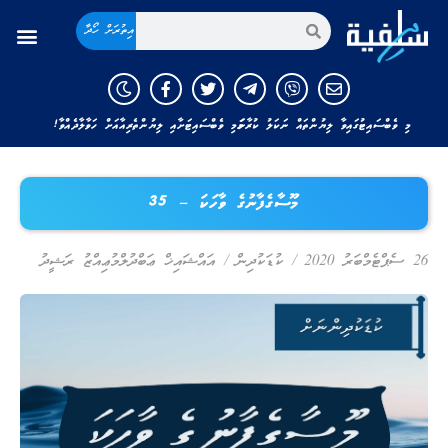
އިތުރަށް ހޯދާ
މި ވެބްސައިޓުގައިވާ ލިޔުންތައް ނަކަލު ކުރާނަމަ މި ވެބްސައިޓަށާއި ލިޔުންތެރިއާއަށް ހަވާލާދެއްވާ!
މޫސާގެފާނުގެ ވާހަކަ – 35
26 ސެޕްޓެމްބަރު 2020
/
ކުޑަކުދިން
/
އައްޝައިޚް ޢަބްދުލްމުޢިއްޒު ރަޝީދު