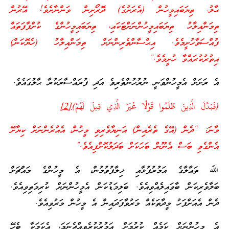
ޙާލު، ތިޔަބައިމީހުން (އެރަށުގެ) ދޮރޯށިން ވަންނާށެވެ! އޭރުން
ތިމަންއިލާހު ތިޔަބައިމީހުންނަށްޓަކައި، ތިޔަބައިމީހުންގެ ކުށްފާފަތައް
ފުއްސަވާހުށީމެވެ. އިޙްސާންތެރިންނަށް ތިމަންއިލާހު (ހެޔޮކަން)
އިތުރުކުރައްވާ ހުށީމެވެ.”
އެ ރަށަށް އެމީހުންވަނީ ނުރުހުންތެރިވެ އަދި ފުރައްސާރަކުރާ ޙާލުގައެވެ.
(فَبَدَّلَ الَّذِينَ ظَلَمُوا قَوْلًا غَيْرَ الَّذِي قِيلَ لَهُمْ)
[2]
މާނަ: “ދެން (އޭގެ ތެރެއިން) އަނިޔާވެރިވި މީހުން، އެއުރެންނަށް ކިޔާށޭ
އެންގެވި ބަސް އެނޫން ބަހަކަށް ބަދަލުކޮށްފިއެވެ.”
ﷲ ތަޢާލާގެ އަމުރުފުޅާއި ޚިލާފުވުމުން، އެ މީހުންގެ މައްޗަށް
ބަލާވެރިކަން ބާވައިލެއްވިއެވެ. ބަލިމަޑުކަން އެމީހުންނަށް ކުރިމަތިވިއެވެ.
ދެން އެއަށްފަހު މީދާތަކެއް މަރުވާފަދައިން އެ މީހުން މަރުވިއެވެ.
އެ މީހުންނަށް ކަމެއް ކުރުމަށް އަމުރުކުރެވިއްޖެނަމަ، އެކަމަކާ ބެހޭ