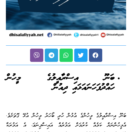
ބަނޫ އިސްރާއީލުގެ މީހުން
ހައްދުފަހަނައަޅައި ދިއުން
ބަނޫ އިސްރާއީލުގެ މީހުންގެ އުޅުން ހުރީ ބޯހަރު މީހުން އުޅޭ ގޮތަށެވެ.
އެމީހުންނަށް ކަމެއް ކުރުމަށް އަމުރެއް އައިސްފިނަމަ، އެ އަމުރަކާ