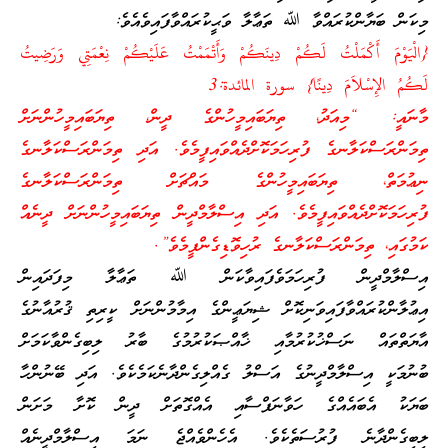
މިކަން ބަޔާންކުރައްވާ ﷲ ތަޢާލާ ވަޙީކުރައްވާފައިވެއެވެ:
{الْيَوْمَ أَكْمَلْتُ لَكُمْ دِينَكُمْ وَأَتْمَمْتُ عَلَيْكُمْ نِعْمَتِي وَرَضِيتُ
لَكُمُ الإِسْلاَمَ دِينًا} سورة المائدة:3
މާނައީ: “މިއަދު، ތިޔަބައިމީހުންގެ ދީން، ތިޔަބައިމީހުންނަށް
ތިމަންރަސްކަލާނގެ ފުރިހަމަކޮށްދެއްވައިފީމެވެ. އަދި ތިމަންރަސްކަލާނގެ
ނިޢުމަތް، ތިޔަބައިމީހުންގެ މައްޗަށް ތިމަންރަސްކަލާނގެ
ފުރިހަމަކޮށްދެއްވައިފީމެވެ. އަދި އިސްލާމްދީން ތިޔަބައިމީހުންނަށް ދީނެއް
ކަމުގައި، ތިމަންރަސްކަލާނގެ ރުހިވޮޑިގެންފީމެވެ”.
އިސްލާމްދީން ފުރިހަމަވެފައިވާކަން ﷲ ތަޢާލާ މިފަދައިން
އިޢުލާންކުރައްވާފައިވަނިކޮށް ޝިޔަޢީންގެ އިމާމުންނަށް ކީރިތި ޤުރުއާނުގެ
އާޔަތްތައް ނަސްޚުކުރުމާއި ޚާއްޞަކުރުމުގެ ބާރު ލިބިގެންވާކަމަށް
ބުނުމަކީ އިސްލާމްދީނުގެ އަސްލު ގެއްލިގެންދާނެކަމެކެވެ. އަދި ބޭނުންހާ
ބަޔަކު އެބައެއްގެ ހަވާނަފްސާއި އެއްގޮތަށް ދީން ކޮށާ މަށަން
ލިބިގެންދާނެ ފުރުސަތެކެވެ. އެހެންވެއްޖެ ނަމަ އިސްލާމްދީނެއް