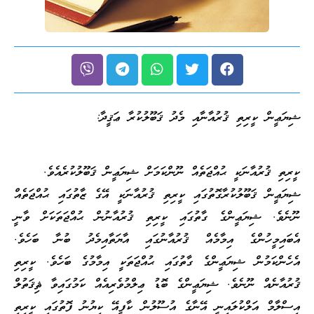
ޝިޔަޢީން ކީރިތި ޤުރުއާނާއި މެދު ޤަބޫލުކުރާ ޢަޤީދާ:
ކީރިތި ޤުރުއާނަކީ ޙުއްޖަތެއް ނޫންކަމަށް ޝިޔަޢީން ޤަބޫލުކުރެއެވެ.
ޝިޔަޢީން ޤަބޫލުކުރާގޮތުގައި ކީރިތި ޤުރުއާނަކީ އޭގެ ޒާތުގައި ޙުއްޖަތެއް
ނޫނެވެ. ޝިޔަޢީންގެ ގާތުގައި ކީރިތި ޤުރުއާނުން ޙުއްޖަތަކަށް ވާނީ
އެބައިމީހުންގެ އިމާމެއް ޤުރުއާނުގައި އާޔަތާއިމެދު ބުނާ ބަހެވެ.
އެހެންކަމުން ޝިޔަޢީންގެ ގާތުގައި ޙުއްޖަތަކީ އިމާމުގެ ބަހެވެ. ކީރިތި
ޤުރުއާނެއް ނޫނެވެ. ޝިޔަޢީންގެ ބޮޑު ޢިލްމުވެރިއެއް ކަމުގައިވާ ޘިޤަތުލް
އިސްލާމް އަލްކުލައިނީ އޭނާގެ އުސޫލުން ކާފީއޭ ކިޔުނު ފޮތުގައި ކީރިތި