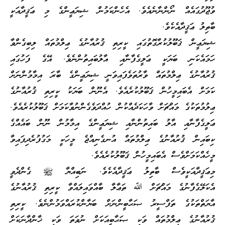
ވުޖޫދުގައެއް ނޯންނާނެއެވެ. އެހެންކަމުން ޝިޔަޢީންގެ މި ޢަޤީދާއަކީ
ބާތިލު ޢަޤީދާއެކެވެ.
ޝިޔަޢީން ޤަބޫލުކުރާގޮތުގައި ކީރިތި ޤުރުއާނުގެ ޢިލްމުތައް ލިބިގެންވާ
ހަމައެކަނި ބަޔަކީ ޢަލީގެފާނާއި އާލުބައިތުންނެވެ. އޭގެ ފަހުގައި
ޤުރުއާނުގެ ޢިލްމުތައް ވާރުތަވެފައިވަނީ ޝިޔަޢީންގެ ބާރަ އިމާމުންނަށް
ކަމަށް އެބައިމީހުން ޤަބޫލުކުރެއެވެ. އެނޫން ބަޔަކު ކީރިތި ޤުރުއާނުގެ
ޢިލުމުތަކުގެ މައްޗަށް ވާހަކަދެއްކުން ހުއްދަވެގެންނުވާކަމަށް ޤަބޫލުކުރެއެވެ.
ޢަލީގެފާނާއި އާލު ބައިތުންނާއި ޝިޔަޢީންގެ އިމާމުން ނޫން ބައެއްގެ
ކިބައިން ޤުރުއާނުގެ ޢިލްމުތައް އުނގެނިއްޖެ މީހަކީ މަގުފުރެދިފައިވާ
މީހެއްކަމަށްވެސް އެބައިމީހުން ޤަބޫލުކުރެއެވެ.
މިޢަޤީދާއަކީވެސް ބާތިލު ޢަޤީދާއެކެވެ. ނަބިއްޔާ ﷺ ގެންދެވީ
އެކަލޭގެފާނުގެ މައްޗަށް ﷲ ތަޢާލާ ބާއްވައިލައްވާ ކީރިތި ޤުރުއާނުގެ
އާޔަތްތަކުގެ ތަފްސީރު ޞަޙާބީންނަށް ބަޔާންކުރައްވަމުންނެވެ. ކީރިތި
ޤުރުއާނުގެ ޢިލްމުތައް ވަކި ޞަޙާބީއަކަށް ނުވަތަ ވަކި ޚާންދާނަކަށް