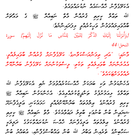
އެކަލޭގެފާނު ޚާއްޞައެއް ނުކުރައްވައެވެ.
ﷲ ތަޢާލާ ކީރިތި ޤުރުއާން މާތް ނަބިއްޔާ ﷺ ގެ މައްޗަށް
ބާއްވައިލައްވަމުން ވަޙީކުރެއްވީ މިފަދައިންނެވެ:
{وَأَنزَلْنَا إِلَيْكَ الذِّكْرَ لِتُبَيِّنَ لِلنَّاسِ مَا نُزِّلَ إِلَيْهِمْ} سورة
النحل:44
މާނައީ: “އަދި ތިމަންރަސްކަލާނގެ، ކަލޭގެފާނަށް ޤުރުއާން ބާވައިލެއްވީ،
އެއުރެންނަށް ބާވައިލެއްވި ތަކެތި، މީސްތަކުންނަށް ކަލޭގެފާނު ބަޔާންކޮށް
ދެއްވުމަށްޓަކައެވެ”.
އެހެންކަމުން ވަކި ބަޔަކަށް ޚާއްޞަކުރެއްވުމަށް ނެތި އެކަލޭގެފާނު ﷲ
ތަޢާލާގެ މިއަމުރުފުޅު ތަންފީޒުކުރެއްވިއެވެ. އެހެންކަމުން ނަބިއްޔާ ﷺ
ކީރިތި ޤުރުއާނުގެ ޢިލްމުތައް ބަޔާންކޮށްދެއްވީ ހަމައެކަނި ޢަލީގެފާނަށޭ
ޝިޔަޢީން ބުނާ ބުނުމަކީ ބާތިލު ދަޢުވާއެކެވެ. މާތް ނަބިއްޔާ ﷺ ކީރިތި
ޤުރުއާނުގެ ޢިލްމުތައް ޢަލީގެފާނަށް ޚާއްޞަ ނުކުރައްވާކަމުގެ ދަލީލަކީ
ޞަޙާބީންގެ ތެރެއިން ޢަބްދު ﷲ ބުން ޢައްބާސްގެފާނާއި، އުބައްޔު ބުން