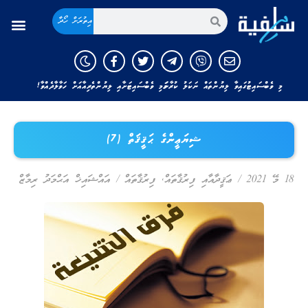
އިތުރަށް ހޯދާ
މި ވެބްސައިޓުގައިވާ ލިޔުންތައް ނަކަލު ކުރާނަމަ މި ވެބްސައިޓަށާއި ލިޔުންތެރިއާއަށް ހަވާލާދެއްވާ!
ޝިޔަޢީންގެ ޙަޤީޤަތް (7)
18 މޭ 2021
/
ޢަޤީދާއާއި ފިރުޤާތައް
,
ފިރުޤާތައް
/
އައްޝައިޚް އަޙްމަދު ރިމާޒް