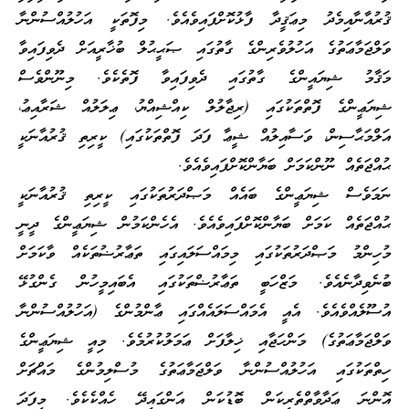
ޤުރުއާނާއިމެދު މިޢަޤީދާ ފާޅުކޮށްފައިވެއެވެ. މިފޮތަކީ އަހުލުއްސުންނާ
ވަލްޖަމާޢަތުގެ އަހުލުވެރިންގެ ގާތުގައި ޞަޙީޙުލް ބުޚާރީއަށް ދެވިފައިވާ
މަޤާމު ޝިޔައީންގެ ގާތުގައި ދެވިފައިވާ ފޮތެކެވެ. މިނޫންވެސް
ޝިޔަޢީންގެ ފޮތްތަކުގައި (ރިޖާލުލް ކިއްޝިއްޔު، ޢިލަލުއް ޝަރާއިޢު،
އަލްމަޙާސިން، ވަސާއިލުއް ޝީޢާ ފަދަ ފޮތްތަކުގައި) ކީރިތި ޤުރުއާނަކީ
ޙުއްޖަތެއް ނޫންކަމަށް ބަޔާންކޮށްފައިވެއެވެ.
ނަމަވެސް ޝިޔަޢީންގެ ބައެއް މަޞްދަރުތަކުގައި ކީރިތި ޤުރުއާނަކީ
ޙުއްޖަތެއް ކަމަށް ބަޔާންކޮށްފައިވެއެވެ. އެހެންކަމުން ޝިޔަޢީންގެ ދީނީ
މުހިންމު މަޞްދަރުތަކުގައި މިމައްސަލައިގައި ތަޢާރުޟުތަކެއް ވާކަމަށް
ބުނެވިދާނެއެވެ. މަޒްހަބީ ތަޢާރުޟްތަކުގައި އެބައިމީހުން ގެންގުޅޭ
އުސޫލެއްވެއެވެ. އެއީ އެމައްސަލައެއްގައި ޢާންމުންގެ (އަހުލުއްސުންނާ
ވަލްޖަމާޢަތުގެ) މަންހަޖާއި ޚިލާފަށް ޢަމަލުކުރުމެވެ. މިއީ ޝިޔަޢީންގެ
ހިތްތަކުގައި އަހުލުއްސުންނާ ވަލްޖަމާޢަތުގެ މުސްލިމުންގެ މައްޗަށް
އޮންނަ ޢަދާވާތްތެރިކަން ބޮޑުކަން އަންގައިދޭ ހެއްކެކެވެ. މިފަދަ