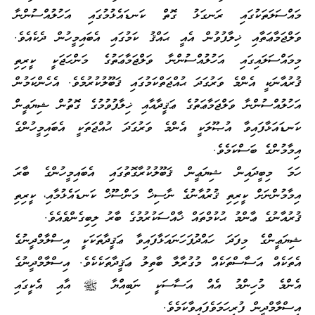
މައްސަލަތަކުގައި ރަނގަޅު ގޮތް ކަނޑައެޅުމުގައި އަހުލުއްސުންނާ
ވަލްޖަމާޢަތާއި ޚިލާފުވުން އެއީ ޙައްޤު ކަމުގައި އެބައިމީހުން ދެކެއެވެ.
މިމައްސަލައިގައި އަހުލުއްސުންނާ ވަލްޖަމާޢަތުގެ މަންހަޖަކީ ކީރިތި
ޤުރުއާނަކީ އެންމެ ވަރުގަދަ ޙުއްޖަތްކަމުގައި ޤަބޫލުކުރުމެވެ. އެހެންކަމުން
އަހުލުއްސުންނާ ވަލްޖަމާޢަތުގެ ޢަޤީދާއާއި ޚިލާފުވުމުގެ ގޮތުން ޝިޔަޢީން
ކަނޑައަޅާފައިވާ އުޞޫލަކީ އެންމެ ވަރުގަދަ ޙުއްޖަތަކީ އެބައިމީހުންގެ
އިމާމުންގެ ބަސްކަމެވެ.
ހަމަ މިބީދައިން ޝިޔަޢީން ޤަބޫލުކުރާގޮތުގައި އެބައިމީހުންގެ ބާރަ
އިމާމުންނަށް ކީރިތި ޤުރުއާނުގެ ނާސިޚް މަންސޫޚް ކަނޑައެޅުމާއި، ކީރިތި
ޤުރުއާނުގެ ޢާންމު ޙުކުމްތައް ޚާއްސަކުރުމުގެ ބާރު ލިބިގެންވެއެވެ.
ޝިޔަޢީންގެ މިފަދަ ހައްދުފަހަނައަޅާފައިވާ ޢަޤީދާތަކަކީ އިސްލާމްދީނުގެ
އެތަކެއް އަސާސްތަކެއް މުގުރާލާ ބާތިލު ޢަޤީދާތަކެކެވެ. އިސްލާމްދީނުގެ
އެންމެ މުހިންމު އެއް އަސާސަކީ ނަބިއްޔާ ﷺ އާއި އެކީގައި
އިސްލާމްދީން ފުރިހަމަވެފައިވާކަމެވެ.