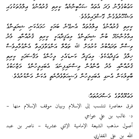
ކަޢުބުގެފާނު ފަދަ އެތައް ޞަޙާބީންނެއް ކީރިތި ޤުރުއާނުގެ ޢިލްމުތަކުގައި
މަޝްހޫރުވެގެން ގޮސްފައިވުމެވެ.
ކީރިތި ޤުރުއާނުގެ ޢިލްމުތައް އެނގޭނެ ބަޔަކީ ހަމައެކަނި ޝިޔަޢީންގެ
އިމާމުންނަށޭ ބުނާ ޝިޔަޢީންގެ މިޢަޤީދާއަކީ ކީރިތި ޤުރުއާނާއި މެދު
ވިސްނާ ތަދައްބުރު ކުރުމަށް ﷲ ތަޢާލާ އަންގަވާފައިވާ އެންގުމާއިވެސް
ޚިލާފު ޢަޤީދާއެކެވެ. މިޢަޤީދާ ކަނޑައެޅި މީހުންގެ މަޤްސަދަކީ ކީރިތި
ޤުރުއާނާއި މެދު ޢާންމުން ވިސްނައިފިނަމަ އެބައިމީހުންގެ މަޒްހަބުގެ
ބާތިލުކަން އެނގި އެބައިމީހުން ފަޟީޙަތްވެދާނެތީ އެކަން މަނާކުރުމެވެ.
މަޢުލޫމާތުގެ މަޞްދަރުތައް:
فرق معاصرة تنتسب إلى الإسلام وبيان موقف الإسلام منها –
د. غالب بن علي عواجي
أصول مذهب الشيعة الإمامية الإثني عشرية – ناصر بن عبد
الله بن علي القفاري