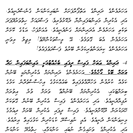
އަހަރެމެންގެ ދަރިންގެ އަތްފޯރާފަށަށް ނުބައިކަންކަން ގެނެސްދެނީއެވެ.
އަދި އެކުދިން މައިންބަފައިންނާ ދެކޮޅުވެރިވެ، ފަސާދައަށް ހިތްވަރުދޭފަދަ
ތަކެތި އަހަރެމެން އެދަރިންނަށް ގަނެދެނީއެވެ. އެއަށްފަހު، އަޑުގެ ކޮޅަށް
އަހަރެމެން އެބަ ގޮވަމެވެ. އޭ މީސްތަކުންނޭވެ! މިޖީލު މިވަނީ
އަހަރެމެންގެ ކިޔަމަންތެރިކަމުން ބޭރުވެ ފަސާދަވެފައެވެ!
4-
ދަރިންގެ އަތަށް ފައިސާ ދީފައި ބެހެއްޓުމަކީ މައިންބަފައިން ހަދާ
ވަރަށް ބޮޑު ގޯހެކެވެ.
އަހަރެމެންގެ ދަރިންނަށް އެކުދިންނަކީ ބޭނުން
ކަމެއް ކުރުމުން މަހުރޫމްވެފައިވާ ބައެއްކަމުގެ އިހުސާސްވެދާނެ ކަމުގެ
ބިރަށްޓަކައި، އެކުދިންނަށް ބޭނުންވާ ވަރަށް ވުރެ އިތުރަށް
ރުފިޔާދެނީއެވެ. އަދި އަހަރެމެންގެ ފައިސާ އެކުދިން ބޭނުން ގޮތަކަށް
ހޭދަކުރަން ދޫކޮށްލަނީއެވެ. ފައިސާ ދީފައި އެކުދިން ބޭރަށް ދިއުމުގެ
މިނިވަންކަން ދެނީއެވެ. އެއީ ނުވިސްނޭ ކުޑަކުދިން ކަމުގައިވާ އިރުއެވެ.
އަދި އެކުދިންގެ ވަށައިގެން ނުބައި ކަންކަމާއި، ހިތްއެދޭ ކަންކަން