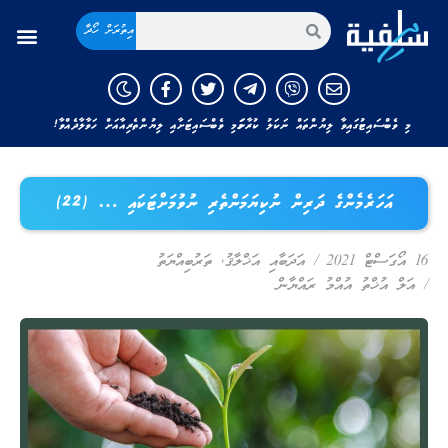
އިތުރަށް ހޯދާ
މި ވެބްސައިޓުގައިވާ ލިޔުންތައް ނަކަލު ކުރާނަމަ މި ވެބްސައިޓަށާއި ލިޔުންތެރިއާއަށް ހަވާލާދެއްވާ!
އަހަރެމެންގެ ދަރިން ނުކިޔަމަންތެރި ނުވުމަށްޓަކައި … (22)
16 އޯގަސްޓް 2021
/
އަދަބާއި އަޚްލާޤު
,
ތަރުބިއްޔަތު
/
އަލް އުޚްތު އުއްމު ރައްޔާން