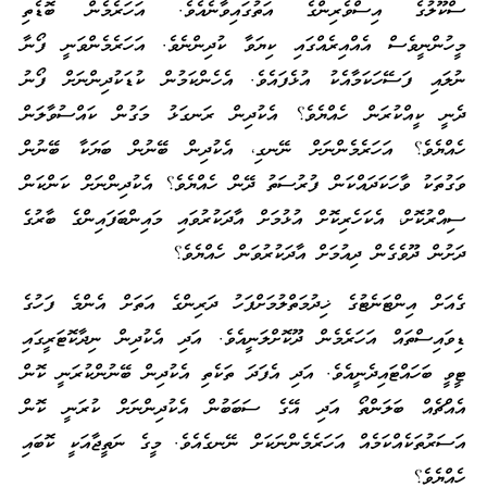
ސްކޫލުގެ އިސްވެރިންގެ އަތުގައިވާނެއެވެ. އަހަރެމެން ބޮޑެތި
މީހުންނީވެސް އެއްއިރެއްގައި ކިޔަވާ ކުދިންނެވެ. އަހަރެމެންވަނީ ފޯނާ
ނުލައި ފަސޭހަކަމާއެކު އުޅެފައެވެ. އެހެންކަމުން ކުޑަކުދިންނަށް ފޯނު
ދެނީ ކީއްކުރަން ހެއްޔެވެ؟ އެކުދިން ރަނގަޅު މަގުން ކައްސުވާލަން
ހެއްޔެވެ؟ އަހަރެމެންނަށް ނޭނގި، އެކުދިން ބޭނުން ބަޔަކާ ބޭނުން
ވަގުތަކު ވާހަކަދައްކަން ފުރުސަތު ދޭން ހެއްޔެވެ؟ އެކުދިންނަށް ކަންކަން
ސިއްރުކޮށް، އެކަހެރިކޮށް އުޅުމަށް އާދަކުރުވައި މައިންބަފައިންގެ ބާރުގެ
ދަށުން ދޫވެގެން ދިއުމަށް އާދަކުރުވަން ހެއްޔެވެ؟
ގެއަށް އިންޓަނެޓުގެ ޚިދުމަތްލުމަށްފަހު ދަރިންގެ އަތަށް އެންމެ ފަހުގެ
ޑިވައިސްތައް އަހަރެމެން ދޫކޮށްލަނީއެވެ. އަދި އެކުދިން ނިދާކޮޓަރީގައި
ޓީވީ ބަހައްޓައިދެނީއެވެ. އަދި އެފަދަ ތަކެތި އެކުދިން ބޭނުންކުރަނީ ކޮން
އެއްޗެއް ބަލަންތޯ އަދި އޭގެ ސަބަބުން އެކުދިންނަށް ކުރަނީ ކޮން
އަސަރުތަކެއްކަމެއް އަހަރެމެންނަކަށް ނޭނގެއެވެ. މީގެ ނަތީޖާއަކީ ކޮބައި
ހެއްޔެވެ؟