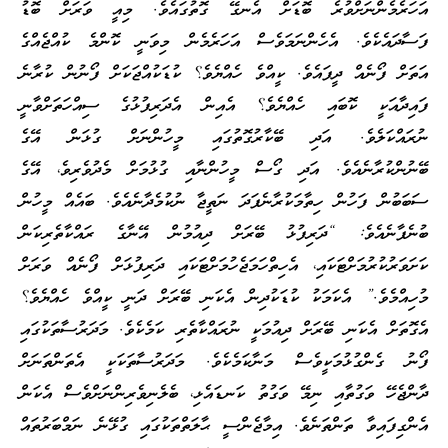
އަހަރެމެންނަށްވުރެ ބޮޑަށް އެނގޭ ގޮތުގައެވެ. މިއީ ވަރަށް ބޮޑު
ފަސާދައެކެވެ. އެހެންނަމަވެސް އަހަރެމެން މިވަނީ ކޮންމެ ކުއްޖެއްގެ
އަތަށް ފޯނެއް ދީފައެވެ. ކީއްވެ ހެއްޔެވެ؟ ކުޑަކުއްޖަކަށް ފޯނުން ކުރާނެ
ފައިދާއަކީ ކޮބައި ހެއްޔެވެ؟ އެއިން އެދަރިފުޅުގެ ސިއްހަތަށްވާނީ
ނުރައްކަލެވެ. އަދި ބޭކާރުގޮތުގައި މީހުންނަށް ގުޅަން އޭގެ
ބޭނުންކުރާނެއެވެ. އަދި ގޯސް މީހުންނާއި ގުޅުމަށް މެދުވެރިވެ، އޭގެ
ސަބަބުން ފަހުން ހިތާމަކުރާނެފަދަ ނަތީޖާ ނުކުމެދާނެއެވެ. ބައެއް މީހުން
ބުނެފާނެއެވެ: “ދަރިފުޅު ބޭރަށް ދިއުމުން އޭނާގެ ރައްކާތެރިކަން
ކަށަވަރުކުރުމަށްޓަކައި، އެހިތްހަމަޖެހުމަށްޓަކައި ދަރިފުޅަށް ފޯނެއް ވަރަށް
މުހިއްމެވެ.” އެކަމަކު ކުޑަކުދިން އެކަނި ބޭރަށް ދަނީ ކީއްވެ ހެއްޔެވެ؟
އެގޮތަށް އެކަނި ބޭރަށް ދިއުމަކީ ނުރައްކާތެރި ކަމެކެވެ. މަދަރުސާތަކުގައި
ފޯނު ގެންގުޅުމަކީވެސް މަނާކަމެކެވެ. މަދަރުސާތަކަކީ އެތަންތަނަށް
ދާންޖެހޭ ވަގުތާއި ނިމޭ ވަގުތު ކަނޑައެޅި، ބެލެނިވެރިންނަށްވެސް އެކަން
އެންގިފައިވާ ތަންތަނެވެ. އިމާޖެންސީ ޙާލަތްތަކުގައި ގުޅޭނެ ނަމްބަރުތައް