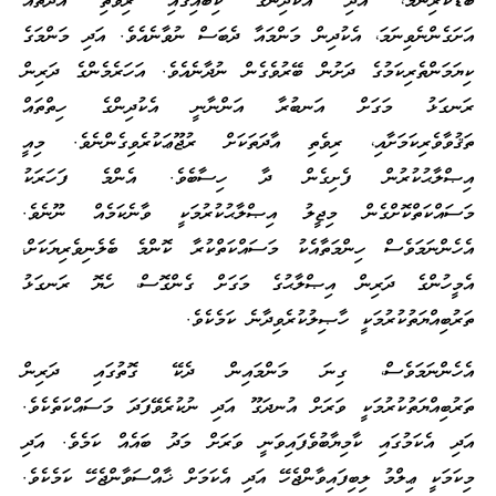
ބޮޑުކުރިނަމަ، އަދި އެކުދިންގެ ކިބައިގައި ރިވެތި އާދަތައް
އަށަގެންނެވިނަމަ، އެކުދިން މަންމައާ ދެބަސް ނުވާނެއެވެ. އަދި މަންމަގެ
ކިޔަމަންތެރިކަމުގެ ދަށުން ބޭރުވެގެން ނުދާނެއެވެ. އަހަރެމެންގެ ދަރިން
ރަނގަޅު މަގަށް އަނބުރާ އަންނާނީ އެކުދިންގެ ހިތްތައް
ތަޤުވާވެރިކަމަށާއި، ރިވެތި އާދަތަކަށް ރުޖޫޢަކުރެވިގެންނެވެ. މިއީ
އިޞްލާޙުކުރުން ފެށިގެން ދާ ހިސާބެވެ. އެންމެ ފަހަރަކު
މަސައްކަތްކޮށްގެން މިޖީލު އިޞްލާޙުކުރުމަކީ ވާނެކަމެއް ނޫނެވެ.
އެހެންނަމަވެސް ހިންމަތާއެކު މަސައްކަތްކުރާ ކޮންމެ ބެލެނިވެރިޔަކަށް،
އެމީހުންގެ ދަރިން އިޞްލާޙުގެ މަގަށް ގެންގޮސް، ހެޔޮ ރަނގަޅު
ތަރުބިއްޔަތުކުރުމަކީ ހާޞިލުކުރެވިދާނެ ކަމެކެވެ.
އެހެންނަމަވެސް، ގިނަ މަންމައިން ދެކޭ ގޮތުގައި ދަރިން
ތަރުބިއްޔަތުކުރުމަކީ ވަރަށް އުނދަގޫ އަދި ނުކުރެވޭފަދަ މަސައްކަތެކެވެ.
އަދި އެކަމުގައި ކާމިޔާބުވެފައިވަނީ ވަރަށް މަދު ބައެއް ކަމެވެ. އަދި
މިކަމަކީ ޢިލްމު ލިބިފައިވާންޖެހޭ އަދި އެކަމަށް ޚާއްސަވާންޖެހޭ ކަމެކެވެ.