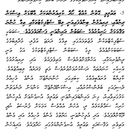
މައިންބަފައިންގެ ކިޔަމަންތެރިކަމުގެ ދަށުން ބޭރުވެ ހިނގައިދާނެއެވެ.
5-
ތަޢުލީމީ ގޮތުން ކުއްޖާ ހޯދާ ކުރިއެރުންތަކަށް މާބޮޑަށް އިސްކަން
ދިނުމާއި، ދިރިއުޅުން ބިނާވެފައިވަނީ ލިބޭ ސެޓްފިކެޓުތަކާއި ތިމާ ހުންނަ
މަޤާމަކަށް ހަނިކުރުމުގެ ސަބަބުން ދަރިންވަނީ ފަސާދަވެފައެވެ.
ސަބަބަކީ
ސެޓްފިކެޓްތަކުން މުޖުތަމައުގައި ތިމާގެ ދަރަޖަ އުފުލި، މުދާލިބުމުގެ
ސަބަބަކަށްވެއެވެ. މީގެ ސަބަބުން ސެޓްފިކެޓްތަކުގެ އަގު ވަނީ
ދީންވެރިކަމާއި، އަޚުލާޤަށްވުރެވެސް މަތިވެފައެވެ. އަދި ދިރިއުޅުމުގެ
އެކިއެކި ހުނަރުތައް ދަސްކުރުމަށްވުރެވެސް މަތީ ޤަދަރެއް ލިބިއްޖެއެވެ.
ކާމިޔާބު މުރައްބީއެއްގެ ކިބައިގައި ހުންނަންޖެހޭ އެންމެ މުހިއްމު
ދެސިފައަކީ ބެލެންސްކުރުމާއި، އިސްކަންދޭންޖެހޭ ކަންކަން ދެނެގަތުން
ކަމުގައިވާއިރު، ގިނަ މައިންބަފައިންވަނީ ތަޢުލީމު އުނގެނުމަށް އެމީހުންގެ
ހުރިހާ ސަމާލުކަމެއް ދީ، އެހެން އެއްވެސް ކަމަކަށް ފުރުސަތު ނުދީ
ދޫކޮށްލާފައެވެ. އަދި އެމީހުންވަނީ، ޙަޔާތުގެ އެންމެ މުހިއްމު އަދި އެންމެ
މަތިވެރި މަޤްސަދަކީ ތަޢުލީމު އުނގެނުންކަމުގައި ހަދާފައެވެ. އަދިއެހެން