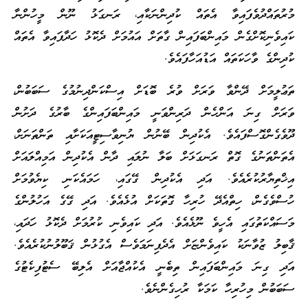
މުރުތައްދުވެފައިވާ އެތައް ކުދިންނަކާއި، ރަނގަޅު ނޫން މީހުންނާ
ކައިވެނިކޮށްގެން މައިންބަފައިން ގާތަށް އައުމަށް ދެކޮޅު ހަދާފައިވާ އެތައް
ކުދިންގެ ވާހަކަތައް އަޑުއަހާފައެވެ.
ތަޢުލީމަށް ދޭންވާ ވަރަށް ވުރެ ބޮޑަށް އިސްކަންދިނުމުގެ ސަބަބުން،
ވަރަށް ގިނަ އަންހެން ދަރިންވަނީ މައިންބަފައިންގެ ބާރުގެ ދަށުން
ދޫވެގެންގޮސްފައެވެ. އެކުދިން ބޭނުން ޔުނިވާސިޓީއަކަށާއި ތަންތަނަށް،
އެތަންތަނުގެ ގޮތް ރަނގަޅަށް ބަލާ ނުލައި ދާން އެކުދިން އަމިއްލައަށް
އިޚްތިޔާރުކުރެއެވެ. އަދި އެކުދިން ގޭގައި، ހަމައެކަނި ކިޔެވުމަށް
ހުސްވެގެން، ހިތްއެދޭ ހުރިހާ ގޮތަކަށް އުޅެއެވެ. އަދި ގޭގެ އަހުލުންގެ
މަސައްކަތުގައި އެހީވެ ނޫޅެއެވެ. އަދި ކައިވެނި ކުރުމަށް ދެކޮޅު ހަދައި،
ޤާބިލު ޒުވާނަކު ކައިވެންޏަށް އެދެފިނަމަވެސް އެގުޅުން ޤަބޫލުނުކުރެއެވެ.
އަދި ގިނަ މައިންބަފައިން ތިބެނީ އެކުއްޖާއަށް އެލިބޭ ސެޓުފިކެޓުގެ
ސަބަބުން މިހުރިހާ ކަމަކާ ރުހިގެންނެވެ.