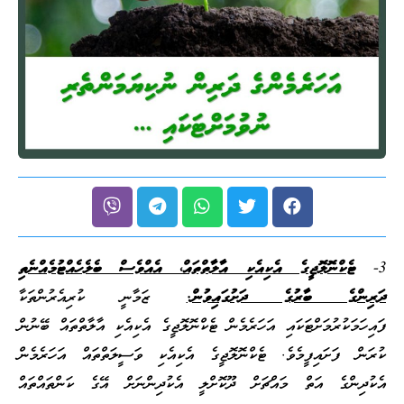
3-
ޓެކްނޮލޮޖީގެ އެކިއެކި އާލާތްތައް، އެއްވެސް ބެލެހެއްޓުމެއްނެތި
ދަރިންގެ ބާރުގެ ދަށުގައިވުން.
ޒަމާނީ ކުރިއެރުންތަކާ
ފައިހަމަކުރުމަށްޓަކައި އަހަރެމެން ޓެކްނޮލޮޖީގެ އެކިއެކި އާލާތްތައް ބޭނުން
ކުރަން ފަށައިފީމެވެ. ޓެކްނޮލޮޖީގެ އެކިއެކި ވަސީލަތްތައް އަހަރެމެން
އެކުދިންގެ އަތް މައްޗަށް ދޫކޮށްލީ އެކުދިންނަށް އޭގެ ކަންތައްތައް