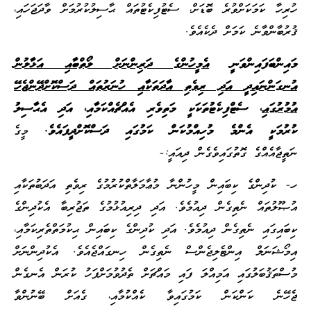
ހުރިހާ ކަމަކަށްވުރެ ބޮޑަށް، ސެޓުފިކެޓުތައް ޙާސިލުކުރުމަށް ވާދަޖަހައި،
ޤުރުބާންވާނެ ކަމަށް ދެކެއެވެ.
މައިންބަފައިންވަނީ
އެމީހުންގެ ދަރިންނަށް ލޯތްބާއި އަޅާލުން
އުނގ
ަންނައިދީ
އަދި ރިވެތި އާދަތަކާއި ހުނަރުތައް ދަސްކޮށްދޭންޖެހޭ
އުމުރުގައި
، ސެޓްފިކެޓުތަކަކީ މަތިވެރި އެއްޗެއްކަމާއި، އަދި އެޙާސިލު
ކުރުމަކީ އެންމެ މުހިއްމުކަން ކަމުގައި ދަސްކޮށްދީފައެވެ.
މީގެ
ނަތީޖާއެއްގެ ގޮތުގައިވެގެން ދިއައީ:-
ހ- ކުދިންގެ ކިބައިން މީހުންނާ މުޢާމަލާތްކުރުމުގެ ރިވެތި އަދަބުތަކާއި
އުޞޫލުތައް ނެތިގެން ދިއުމެވެ. އަދި ދިރިއުޅުމުގެ ތަޖުރިބާ އެކުދިންގެ
ކިބައިގައި ނެތިގެން ދިއުމެވެ. އަދި ކުދިންގެ ކިބައިން ޙިކުމަތްތެރިކަމާއި،
އިމޯޝަނަލް އިންޓެލިޖެންސް ނެތިގެން ހިނގައްޖެއެވެ. އެކުދިންނަށް
މުސްތަޤުބަލުގައި އަމިއްލަ ފައި މައްޗަށް ތެދުވުމަށްފަހު ކުރަން އެނގެން
ޖެހޭނެ ކަންކަން ކަމުގައިވާ ކެއްކުމާއި، ގެއަށް ބޭނުންވާ