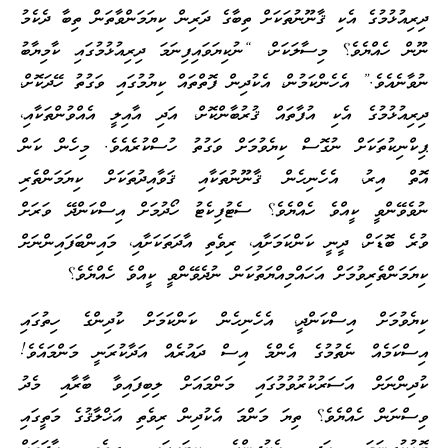
ދިރިއުޅުމުގެ އެކި ޤާނޫނުތަކަށް ތިބާގެ ދަރިން ކިޔަމަންވާތަން ތިބާ ދެކެމު
ނޫން ހެއްޔެވެ؟ މިސާލަކަށް، “ނުކިޔަވައިފިނަމަ ދިރިއުޅުމުގައި ކާމިޔާބު
ނުވާނެއެވެ.” އެހެންކަމުން، އެކުދިން ފޮތްތައް ކިޔުމުގައި ވަގުތު ހޭދަކޮށް،
ދިރިއުޅުމުގެ އެކި އުފާތައް ޤުރުބާންކޮށް، އަދި އާއިލީ އެއްވުންތަކާއި،
ޕިކްނިކުތަކަށް ނުގޮސް ކިޔެވުމަށް ވަގުތު ހުސްކުރެއެވެ. މިހެން ކަން
އޮތް އިރު، އެހެނިހެން ޤާނޫނުތަކާއި ޤަވާއިދުތަކަށް ކިޔަމަންތެރި
ނުވެވޭންވީ ކީއްވެ ހެއްޔެވެ؟ ސެޓުފިކެޓު ހޯދުމަށް އިސްކަންދޭ ވަރަށް
ވުރެ ބޮޑަށް، ދީނީ ކަންކަމަށާއި، ރިވެތި އާދަތަކަށާއި، މައިންބަފައިންނަށް
ކިޔަމަންތެރިވުމަށް އަހައްމިއްޔަތުކަން ނުދެވޭންވީ ކީއްވެ ހެއްޔެވެ؟
ކިޔެވުމަށް އިސްކަންދީ، އެހެނިހެން ކަންކަމަށް ކުދިންގެ ހިތުގައި
އިސްކަމެއް ނެތުމުގެ އެންމެ އިސް ދައުރެއް އަދާކުރަނީ މަންމައެވެ!
ކުދިންނަށް އަސަރުކުރުވުމުގައި މަންމައަށް ލިބިފައިވާ ބާރާއި މެދު
ވިސްނަން ހެއްޔެވެ؟ ތިޔަ މަންމަ އެކުދިން ރިވެތި އަޚްލާޤުގެ މަތީގައި