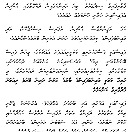
ފެތުރިފައިވާ ހިނދުގައެވެ. ތިޔަ މައިންބަފައިން ދެކޭގޮތުގައި އެކުދިން
އެފައިސާއިން ކުރާނީ ކޮންކަމެއް ހެއްޔެވެ؟
ހަމަ ޔަޤީނުންވެސް އެކުދިން އެފައިސާ އިސްރާފުކޮށް، އަދި
މައިންބަފައިންގެ ކިޔަމަންތެރިކަމުގެ ދަށުން އެކުދިން ބޭރުވެގެންދާނެއެވެ.
ފައިސާއަކީ ފަސާދަކުރަނިވި ބެކްޓީރިއެއްފަދަ އެއްޗެކެވެ. މީހުން ފައިސާ
ބޭނުންކުރަނީ ތިމާގެ މުއްސަނދިކަން އަނެކާއަށް ދެއްކުމަށާއި،
ބޮޑާވުމަށާއި، ކިބުރުވެރިވުމަށާއި، ނުކިޔަމަންތެރިކަން ދެއްކުމަށެވެ.
މި
ހުރިހާ ކަމަކީ މައިންބަފައިންގެ ބާރުގެ ދަށުން ދަރިން ބޭރުވެ ދިއުމަށް
މެދުވެރިވާ ކަންކަމެވެ.
ފައިސާއަކީ އަގުހުރި އަދި ބާރުގަދަ އެއްޗެކެވެ. އެހުންނަން ޖެހޭނީ
ތިބާގެ އަތުގައެވެ. ދަރިންގެ އަތަށް އެފައިސާ އެއްވެސް ހައްދެއްނެތި
ދޫކޮށް ނުލާށެވެ. އެނޫނީ އޭގެ ސަބަބުން އެކުދިންގެ ބާރުގަދަކޮށް،