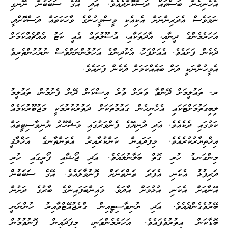
އެހެނިހެން ބަސްތައް ދަސްކޮށްދެއެވެ. އަދި އޭގެ ސަބަބުން ނޭނގި
ނަމަވެސް އެދަރިންނަށް އެކިއެކި މީސްމީހުންގެ ވާހަކަތައް ދަސްކޮށްދީ،
އަހަރެމެންގެ ދީނާއި، އާދަތަކާއި، އުސޫލުތައް އެއީ ކަޓު އެއްޗެއްކަމަށް
ދެކެން ފަށައެވެ. އެއަށްފަހު، އެކުދިންގެ އަހުލުންނަށްވެސް ނުރުހުންތެރިވެ
އެމީހުންނަކީ ދަށް ބައެއްކަމަށް ދެކެން ފަށައެވެ.
ރ- ތަޢުލީމަށް ދޭންވާ ވަރަށް ވުރެ އިސްކަން ދޭން ފެށުމުން، ތަޢުލީމު
ލިބިގަތުމަށްޓަކައި އެހެނިހެން ގައުމުތަކަށް ދަތުރުކުރުމަކީ މަޖުބޫރުކަމެއް
ކަމުގައި ދެކެއެވެ. އަދި ދުނިޔޭގެ ފެންވަރުގައި މަޝްހޫރު ޔުނިވާސިޓީތައް
އިޚްތިޔާރުކުރެއެވެ. މިފަދައިން ކަންކުރާއިރު އެތަންތާނގެ އަޚްލާޤީ
މިންގަނޑު ހުރި ގޮތް ބަލާނުލައެވެ. އަދި ޖޯޝާއި ފޯރީގައި ހުރި
ދަރިފުޅު އެކަނި އެފަދަ ތަންތަނަށް ފޮނުވާލައެވެ. އޭގެ ސަބަބުން
އޭނާއަށް އެކަނި އުޅުމަށް އާދަވެ، މައިންބަފައިންގެ ބާރުގެ ދަށުން
ބޭރުވެގެންދެއެވެ. އަދި ޔުނިވާސިޓީއިން ގްރެޖުއޭޓްވާއިރު ހުންނަނީ
ބޮޑާކަން އިތުރުވެފައެވެ. އަހަރެމެންވަނީ، މިފަދައިން ފޮނުވުމުން