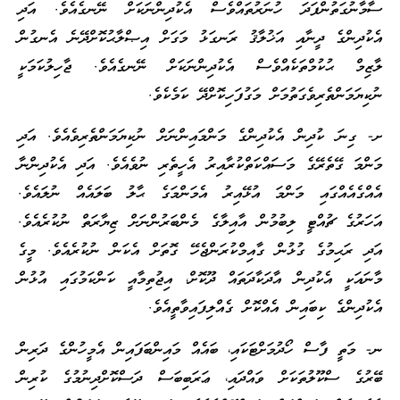
ސާމާނުގަތުންފަދަ ހުނަރުތައްވެސް އެކުދިންނަކަށް ނޭނގެއެވެ. އަދި
އެކުދިންގެ ދީނާއި އަޚުލާޤު ރަނގަޅު މަގަށް އިޞްލާޙުކޮށްދޭނެ އެނގުން
ލާޒިމް ޙުކުމްތަކެއްވެސް އެކުދިންނަކަށް ނޭނގެއެވެ. ޖާހިލުކަމަކީ
ނުކިޔަމަންތެރިވެގަތުމަށް މަގުފަހިކޮށްދޭ ކަމެކެވެ.
ށ- ގިނަ ކުދިން އެކުދިންގެ މަންމައިންނަށް ނުކިޔަމަންތެރިވެއެވެ. އަދި
މަންމަ ގޭތެރޭގެ މަސައްކަތްކުރާއިރު އެހީތެރި ނުވެއެވެ. އަދި އެކުދިންނާ
އެއްގެއެއްގައި މަންމަ އުޅޭއިރު އެމަންމަގެ ޙާލު ބަލައެއް ނުލައެވެ.
އަހަރުގެ ޗުއްޓީ ލިބުމުން އާއިލާގެ މެންބަރުންނަށް ޒިޔާރަތް ނުކުރެއެވެ.
އަދި ރަޙިމުގެ ގުޅުން ގާއިމްކުރަންޖެހޭ ގޮތަށް އެކަން ނުކުރެއެވެ. މީގެ
މާނައަކީ އެކުދިން އާދަކާދަތައް ދޫކޮށް، އިޖުތިމާއީ ކަންކަމުގައި އުޅުން
އެކުދިންގެ ކިބައިން އެއްކޮށް ގެއްލިފައިވާތީއެވެ.
ނ- މަތީ ފާސް ހޯދުމަށްޓަކައި، ބައެއް މައިންބަފައިން އެމީހުންގެ ދަރިން
ބޭރުގެ ސްކޫލުތަކަށް ވައްދައި، ޢަރަބިބަސް ދަސްކޮށްދިނުމުގެ ކުރިން