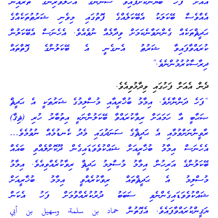
އެއަށް ފަހު ބަޔާންކޮށްފައިވާ ސުނަނުގެ އަހުލުވެރިންގެ ތެރެއިން
އެއްވެސް ބޭކަލަކު އެބޭކަލެއްގެ ފޮތުގައި މިވެނި ޝަރުޠުތަކެއްގެ
ޙަދީޘްތަކެއް ގެންނަވާނެކަމަށް ވިދާޅެއް ނުވެއެވެ. އެހެނަސް އެބޭކަލުން
ކުރައްވާފައިވާ ޝަރުޠު އެނގެނީ އެ ބޭކަލުންގެ ފޮތްތައް
ދިރާސާކުރުމުންނެވެ.”
ދެން އެއަށް ފަހުގައި ވިދާޅުވިއެވެ.
“ފަހެ ދަންނާށެވެ. އިމާމު ބުޚާރީއާއި މުސްލިމުގެ ޝަރުޠަކީ އެ ޙަދީޘް
ޞަޙާބީ އާ ހަމައަށް ރިވާކުރައްވާ ބޭކަލުންނަކީ އިތުބާރު ހުރި (ޘިޤާ)
ރާވީންނަށްވުމާއި އެ ޙަދީޘްގެ ސަނަދުގައި މެދު ކެނޑުމެއް ނުވުމެވެ…
އެހެނަސް އިމާމު ބުޚާރީއަށް ޝައްކުވެވަޑައިގެން ދޫކޮށްލެއްވި ބައެއް
ބޭކަލުންގެ އަރިހުން އިމާމު މުސްލިމު ޙަދީޘް ރިވާކުރެއްވިއެވެ. އިމާމު
މުސްލިމު އެ ޙަދީޘްތައް ރިވާކުރެއްވީ އިމާމު ބުޚާރީއަށް
ޝައްކުވެވަޑައިގެންނެވި ސަބަބު ދުރުކުރެއްވުމަށް ފަހު އެކަން
ޔަޤީންކުރައްވާފައެވެ. އެގޮތުން حماد بن سلمة، وسهيل بن أبي