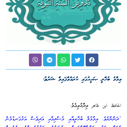
އިމާމު ބުޚާރީ ޞަޙީޙުގައި ކުރައްވާފައިވާ ޝަރުޠު:
الحافظ ابن طاهر ވިދާޅުވިއެވެ.
“ދަންނާށެވެ. އިމާމުލް ބުޚާރީއާއި މުސްލިމާއި އަދިވެސް އަޅުގަނޑުމެން