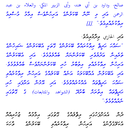
صالح، وداود بن أبي هند، وأبى الزبير المكي، والعلاء بن عبد
الرحمن އަދި މި ނޫން ބޭކަލުންގެ އަރިހުންވެސް އިމާމު މުސްލިމު
ރިވާކުރެއްވިއެވެ.”
[1]
އަދި الحازمي ވިދާޅުވިއެވެ.
“ޞައްޙަ ޙަދީޘް ރިވާކުރައްވާ ބޭކަލުންގެ ގޮތަކީ އެބޭކަލުންގެ ޝައިޚުންގެ
ތެރެއިން ޢަދުލުވެރި ބޭކަލުންނަށް ބެއްލެވުމެވެ. އަދި އެބޭކަލުންގެ
އަރިހުން ރިވާކުރެއްވި އިތުބާރު ހުރި ބޭކަލުންނަށްވެސް ބެއްލެވުމެވެ.
އަދި އެބޭކަލުން އެއްބޭކަލަކު އަނެއް ބޭކަލެއްގެ އަރިހުން ރިވާކުރެއްވި
ޞައްޙަ ޙަދީޘްތައް އެއްކުރެއްވުމެވެ. އަދި އޮޅުން އަރާފައި ހުރި
ޙަދީޘްތައް އިތުރަށް ބާރުދޭ (الشواهد والمتابعات) ގެ ގޮތުގައި
ނެރުއްވުމެވެ.”
ދެން އެއަށްފަހުގައި މިޘާލެއްގެ ގޮތުގައި އިމާމުއް ޒުހުރިއްޔާ
އެކަލޭގެފާނުގެ އަރިހުން ރިވާކުރެއްވި ބޭކަލުންގެ ވާހަކަ