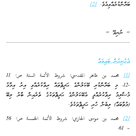
ބަޔާންކުރެއްވިއެވެ.
[2]
= ނުނިމޭ =
އެހެނިހެން ބައިތައް
[1]
محمد بن طاهر المقدسي: شروط الأئمة الستة ص: 11
-12، މި ބަޔާންކުރި ބޭކަލުންގެ ޙަދީޘްތައް ރިވާކުރެއްވި އިރު އިމާމު
މުސްލިމު ރިވާކުރެއްވީ އެބޭކަލުންގެ ޙަދީޘްތަކުގެ ތެރެއިން ބާރު ލިބޭ
(މުތާބަޢާ) ލިބެން ހުރި ޙަދީޘްތަކެވެ.
[2]
محمد بن موسى الحازمي: شروط الأئمة الخمسة ص: 56
– 61.