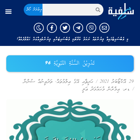
އިތުރަށް ހޯދާ
މި ވެބްސައިޓުގައިވާ ލިޔުންތައް ނަކަލު ކުރާނަމަ މި ވެބްސައިޓަށާއި ލިޔުންތެރިއާއަށް ހަވާލާދެއްވާ!
تَدْوِيْنُ السُّنَّةِ النَّبَوِيَّةِ 96
29 އޮކްޓޯބަރު 2021
/
ޙަދީޘާއި އޭގެ ޢިލްމުތައް
,
ތަދުވީނުއް ސުންނާ
/
ޑރ. ޢިމްރާން މުޙައްމަދު ޢަލީ