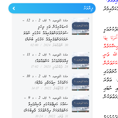
ިވެއެވެ.”
ފިލާވަޅު
މާއިމެދު
مادة التوحيد ٦ (ف 2 ، د 12 –
ކަނޑައެޅިގެން ވަކި މީހަކީ
ކުރުމަކީ
ސުވަރުގެވަންތަވެރިއެއް ކަމުގައި ނުވަތަ
َرَنَا بِهَا
ނަރަކަވަންތަވެރިއެއް ކަމުގައި ބުނުން)
30 ނޮވެމްބަރު 2024
02:00
ރުން) ފާޙިޝްކަމެއް
ި ﷲ ވަނީ
مادة التوحيد ٦ (ف 2 ، د 11 –
ޤިޔާމަތްދުވަހުގެ ކަންތައްތައް)
ަވަރުން
28 ފެބްރުއަރީ 2023
17:02
ަތުގައި
مادة التوحيد ٦ (ف 2 ، د 10 –
ެ. ޢަވްރަ
ކަށްވަޅުގެ ނިޢުމަތާއި ޢަޛާބު)
އި ނުބައި
17 އޮކްޓޯބަރު 2022
14:37
ަޢުތަކުން
مادة التوحيد ٦ (ف 2 ، د 9 –
ޞައްޙަ ޙަދީޘްތަކުގައި ވާރިދުފައިވާ
ކަންތައްތަކަށް އީމާންވުމުގެ ވާޖިބުކަން)
31 ޖުލައި 2022
10:24
ުކުރުމަށް