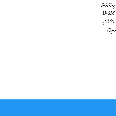
އާޔަތުން
އްތަންވެ
ަޤާމުގައި
ނިމޭ)