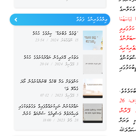
ެކަލާނގެ
لِبَاسَهُمَا
ޢިލްމުވެރިންގެ ފަތުވާ
ިން ކަމުގައިވި
“ޖުމުޢާ މުބާރަކާ” ކިޔުމުގެ ޙުކުމް
ބަލުންގެ
15 ނޮވެމްބަރު 2024
23:54
ރިކުރިޔަ
ތަކުންގެ
އަތުކުރި އޮޅައިގެން ނަމާދުކުރުމުގެ ޙުކުމް
3 އޭޕްރިލް 2024
20:14
ުކަމުގައި
ކަންފަތަށް އަޅާ ބޭހެއް ބޭނުންކުރުމުން ރޯދަ
ގެއްލޭ ތަ؟
ަމެކެވެ.
5 އޭޕްރިލް 2023
07:12
((يَا بَنِي آدَمَ قَدْ أَنزَلْنَا عَلَيْكُمْ لِبَاساً يُوَارِي سَوْآتِكُمْ وَرِيشاً)) الأعراف: 26
ނަމާދުކުރުން ނަހީކުރައްވާފައިވާ ވަގުތުތަކުގައި
 ފޭރާން،
ތަޙިއްޔަތުލް މަސްޖިދުގެ ސުންނަތް ކުރުން
ީ ވަރަށް
28 މާޗް 2023
18:00
 ޞައްލަﷲ