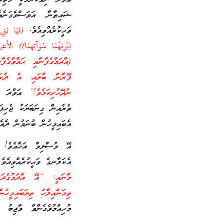
ޝައިޠާނާ އަވަސްވެގަނެއެ
ވަޙީކުރެއްވިއެވެ.
((يَا بَنِي
(އާދަމްގެފާނާއި ޙައްވާގެ
ފޭރާން ބާލައި، އެ ދެކަނ
ނުދޭހުށިކަމެވެ!”
ޢަވްރަ ކަޝ
ތެރެއިން ގިނަބަޔަކު ޖެހިފަ
އެބައިމީހުން ބުނަމުން ދެއެ
އޭ މުސްލިމް އަޚާއެވެ! ހ
އެކަލާނގެ ވަޙީކުރެއްވިއެވ
މާނައީ: “އޭ އާދަމުގެދަރި
ތިމަންއިލާހު ތިޔަބައިމީހުނ
މުހިއްމުވެގެންވާ ވާޖިބ