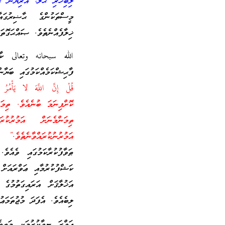
ލިބިހުރި ޙާލު، އޮރިޔާން ޙާ
މީސްތަކުންގެ ޙާޟިރުގައާ
ޚިލާފެއްނެތެވެ. ޞައްޙަގޮތަކ
الله سبحانه وتعالى ކާފަރ
ފާޙިޝްކަމެއްކަމުގައި ބަޔާނ
ކޮށްފިނަމަ ބުނެއެވެ. ތިމ
ތިމަންމެނަށް އަމުރުކު
އަމުރުނުކުރައްވާނެތެވެ.”
މުޝ
ޠަވާފުކުރާކަމުގައި ވެއެވެ
ކަޝްފުކުރުމާއި ޢަވްރައަށް
އަޚުލާޤަށް އަރައިގަތުމުގެ
ލިބެއެވެ. އެފަދަ މުޖުތަމަޢު
ޢަވްރަ ނިވާކުރުމަކީ މަތިވ