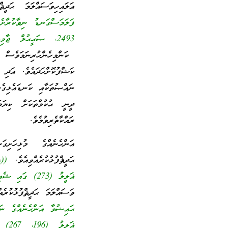
ޢަލައިހިވަސައްލަމަ ޙަދީޘް
2493، ޞަޙީޙުލް ޖާމިޢު (4157، 4158) ގައި ޝެއިޚް އަލްބާނީ ޞައްޙަކަމަށް ވިދާޅުވެފައިވެއެވެ.}
ކަންމިހެންހުރިނަމަވެސް ފ
ކަޝްފުކޮށްހަދައެވެ. އަދި
ނައްޞުތަކާއި ކަނޑައެޅިގެން
ދީނީ ޙުކުމްތަކަށް ކިޔަމ
ރައްކާތެރިވުމެވެ.
އަންހެނެއްގެ މުޅިހަށި
ޙަދީޘްފުޅުކުރެއްވިއެވެ.
ޣަލީލު (273) ގައި ޝެއިޚް އަލްބާނީ ޞައްޙަކަމަށް ވިދާޅުވެފައިވެއެވެ.}
ވަސައްލަމަ ޙަދީޘްފުޅުކުރެ
ޣަލީލު (196، 267) ގައި ޝެއިޚް އަލްބާނީ ޞައްޙަކަމަށް ވިދާޅުވެފައިވެއެވެ.}