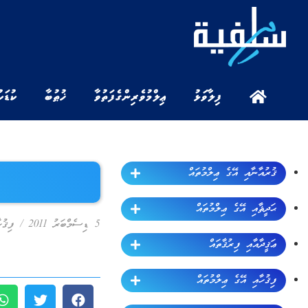
ފިލާވަޅު
ޢިލްމުވެރިންގެ ފަތުވާ
ޚުޠުބާ
ކުޑަކ
ޤުރުއާނާއި އޭގެ ޢިލްމުތައް
ޙަދީޘާއި އޭގެ ޢިލްމުތައް
5 ޑިސެމްބަރު 2011
/
ފިޤުހ
ޢަޤީދާއާއި ފިރުޤާތައް
ފިޤުހާއި އޭގެ ޢިލްމުތައް