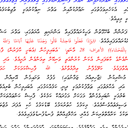
ލަތުގައި ނަމާދުކޮށްފިނަމަ ނަމާދު ފާސިދުވާނެކަމުގައި ޢިލްމުވެރިން އިޖުމާޢުވެފައ
އި އެކަހެރިވަގުތުގައި ނަމާދުކުރާއިރު ޢަވްރަ ނިވާކުރުމަކީ ވާޖިބުކަމެއްކަ
ީ މިއީއެވެ.
ުންނާ ބެހޭގޮތުން ވަޙީކުރައްވާފައިވާ އަންނަނިވި އާޔަތުގައި، ޢަވްރަ ކަޝްފު
ްކުރައްވަފައިވެއެވެ.
((وَإِذَا فَعَلُوا فَاحِشَةً قَالُوا وَجَدْنَا عَلَيْهَا آبَاءَنَا وَاللَّهُ أَم
قُلْ إِنَّ اللَّهَ لا يَأْمُرُ بِالْفَحْشَاءِ)) الأعراف: 28 މާނައީ: “އެބައިމީހުން (އެބަހީ ކާފަ
ަންމެންގެ ކާބަފައިން އެކަން ކުރުންމަތީ ވަނިކޮށް ތިމަންމެން ދުށީމެވެ. އަދ
ރައްވާފައެވެ. ކަލޭގެފާނު ވިދާޅުވާށެވެ. ﷲ ފާޙިޝްކަމަކަށް ހަމަކަށ
ްރިކުން (ޖާހިލިއްޔަ ޒަމާނުގައި) ގެފުޅު ވަށައިގެން އޮރިޔާން ޙާލ
. އަދި އެޙާލަތުގައި ޠަވާފުކުރުމަކީ ދީނީ ކަމެއްކަމުގައި އެބައިމީހުން ބެލިއެވ
 ބެލުމަކީ ނުބައިވެގެންވާ މަގަކަށް މަގުދައްކާ ކަމެކެވެ. ފާޙިޝް ކަންތައްތަކަށާ
 ވަޞީލަތެއްވެސްމެއެވެ. މިކަމުގެ ހުތުރުކަމުގެ ބޮޑުކަމުގެ ހެކި އެފަދަ މުޖުތަމ
ތަކުގެ ކަރާމާތްތެރިކަން ގެއްލި، އަޚްލާޤިއްޔާތު ފުނޑުފުނޑުވެފައިވެއެވެ.
ެރިވެގެންވާ ރިވެތި އަޚްލާޤެކެވެ. މިސަބަބަށްޓަކައި އާދަމުދަރިންގެ ޢަވްރަ ކަޝްފ