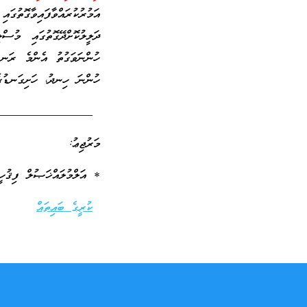
އަމުރުކުރައްވާފައިވާގޮތު
ދަލީލުކޮށްދޭގޮތުގައި މުސ
ހުންނަވަގުތު އެންމެ ރަނގަ
ހުންނަ ހިނދު، ހަށިގަނޑުގެ 
________________
މަރުޖިޢު:
* އަލްމުލައްޚަޞުލް ފިޤުހީ
ކުރީގެ ބައިތައް