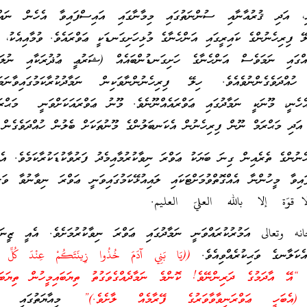
އި، އަދި ޤުރުއާނާއި ސުންނަތުގައި މިމާނާގައި އައިސްފައިވާ އެހެން ނައް
ިލޭ ފިރިހެނުންގެ ކައިރީގައި އަންހެނާގެ މުޅިހަށިގަނޑަކީ ޢަވްރައެވެ. ވުމާއިއެކު، ނ
ްގައި ނަމަވެސް އަންހެނާގެ ހަށިގަނޑުންބައެއް (ޝަރުޢީ ޢުޛުރަކާއި ނުލަ
ހުއްދަވެގެންނުވެއެވެ. ހިލޭ ފިރިހެނުންނާވަކިން ނަމާދުކުރާކަމުގައިވާނ
އެހެނީ، މޫނަކީ ނަމާދުގައި ޢަވްރައެއްނޫނެވެ. މޫނު ޢަވްރައަކަށްވަނީ މަޙްރ
 އަދި މަޙްރަމް ނޫން ފިރިހެނުން އެކަނބަލުންގެ މޫނުތަކަށް ބެލުން ހުއްދަވެގެން 
ެނުންގެ ތެރެއިން ގިނަ ބަޔަކު ޢަވްރަ ނިވާކުރުމާއިމެދު ފަރުވާކުޑަކުރާކަމެވެ. އެ
ފައިވާ މީހުންނާ އެއްގޮތްވުމަށްޓަކައި ލައިއުޅޭކަމުގައިވަނީ ޢަވްރަ ނިވާނުވާ ވަ
لا قوّة إلا بالله العليّ العليم.
نه وتعالى އަމުރުކުރައްވަނީ ނަމާދުގައި ޢަވްރަ ނިވާކުރުމަށެވެ. އެއީ ޒީނަތް
ެކަލާނގެ ވަޙިކުރެއްވިއެވެ.
((يَا بَنِي آدَمَ خُذُوا زِينَتَكُمْ عِنْدَ كُلِّ م
 މާނައީ: “އޭ އާދަމުގެ ދަރިންނޭވެ! ކޮންމެ ނަމާދެއްގެވަގުތު ތިޔަބައިމީހުން ތިޔަބައ
(އެބަހީ ޢަވްރަނިވާވާވަރުގެ ފޭރާމެއް ލާށެވެ.)”
މިއާޔަތުގައި އެކ