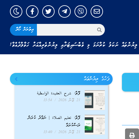
އިތުރަށް ހޯދާ
ލިޔުންތައް ނަކަލު ކުރާނަމަ މި ވެބްސައިޓަށާއި ލިޔުންތެރިއާއަށް ހަވާލާދެއްވާ!
ފަހުގެ ލިޔުންތައް
ފޮތް: شرح العقيدة الواسطية
21 ޖޫން 2026
13:54
ފޮތް: تعليم الصلاة | ނަމާދު ކުރަން
ދަސްކުރަމާ
21 ޖޫން 2026
13:40