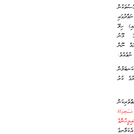
ޞުތަކުން
ަމާދުގައި
އި) ހިލޭ
ަމަ މޫނު
ަމް ނޫން
ނުވެއެވެ.
ކަނބަލުން
ރުގެ ކުރު
ތެރިކަން
َسْجِدٍ))
ިމީހުންގެ
ަލާނގެ