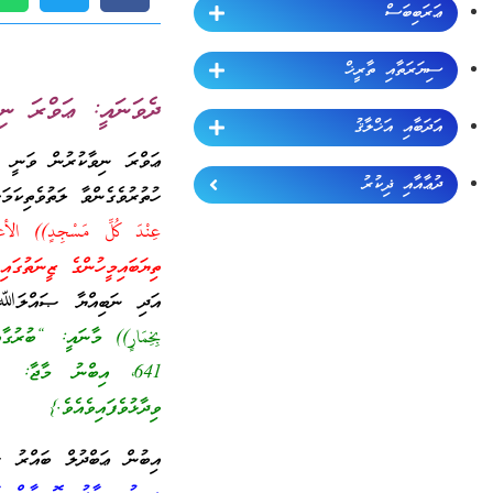
ޢަރަބިބަސް
ސިޔަރަތާއި ތާރީޚް
ދެވަނައީ: ޢަވްރަ ނި
އަދަބާއި އަޚްލާޤު
ޢަވްރަ ނިވާކުރުން ވަނީ ނ
ދުޢާއާއި ޛިކުރު
ހުތުރުވެގެންވާ ލަތުވެތިކަމ
ތިޔަބައިމީހުންގެ ޒީނަތުގައ
އަދި ނަބިއްޔާ ޞައްލަﷲ ޢ
بِخِمَارٍ))
މާނައީ: “ބުރުގާއ
ވިދާޅުވެފައިވެއެވެ.}
އިބުން ޢަބްދުލް ބައްރު ރ