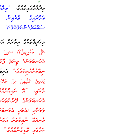
ވިދާޅުވެފައިވެއެވެ.
“ޢިލްމ
ޢަވްރައިގެ ތެރެއިން ބައ
ޞައްޙަވެގެންނުވެއެވެ.)”
މިޙަދީޘްތަކުގެ އިތުރަށް އަ
އެކަނބަލުންގެ ޒީނަތް ފާޅު
ނިވާކުރާހުށިކަމެވެ.”
އަދިވެސ
މާނައީ: “އޭ ނަބިއްޔާއެވެ
އެކަނބަލުންގެ ފޭރާންތަކު
ވުމަށާއި (އެބަހީ އެކަނބަލ
އުނދަގޫ ނުލިބުމަށް އެގޮ
ކަމުގައި ވޮޑިގެންވެއެވެ.”