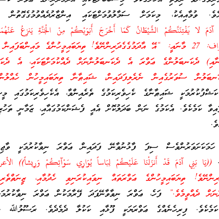
ވެ. ވުމާއިއެކު، މިކަމަށް ސަމާލުވުމަށްޓަކައި އިންޒާރުދެއްވުމުގެގޮތުން އ
 آدَمَ لا يَفْتِنَنَّكُمْ الشَّيْطَانُ كَمَا أَخْرَجَ أَبَوَيْكُمْ مِنْ الْجَنَّةِ يَنزِعُ عَنْهُمَا 
لِيُرِيَهُمَا سَوْآتِهِمَا)) الأعراف: 27 މާނައީ: “އޭ އާދަމުގެގެދަރިންނޭވެ! ތިޔަބައިމީހުންގެ މައިންބަފައ
ފާނާއި) ދެކަނބަލުންގެ ޢަވްރަ އެ ދެކަނބަލުންނަށް ދެއްކުމަށްޓަކައި، އެ ދެކަނ
ބަލުން ސުވަރުގެއިން ނެރެލިފަދައިން، ޝައިޠާނާ ތިޔަބައިމީހުން ހެއްލުންތެ
ްފުކުރުމަކީ ޝައިޠާނާގެ ކެހިވެރިކަމުގެ ތެރެއިންވާ، އެކެހިވެރިކަމުގައި މީސް
އިވާ ކަމެކެވެ. އެކަމުގެ ނަން ބަދަލުކޮށް އެއީ ފެޝަންކަމުގައާއި، ޒަމާނީ ތަހުޒީބ
ވެ.
ަމަކަށަވަރުންވެސް ސިފަ ފާޅުނުވާނޭ ފަދައިން ޢަވްރަ ނިވާކުރުމަކީ ވާޖިބުކ
ެ.
ންނޭވެ! ތިޔަބައިމީހުންގެ ޢަވްރަތައް ނިވައިކުރަނިވި ހެދުމާއި، ޒީނަތްތެރި
ްނަށް ދެއްވީމެވެ.”
ފަހެ، ޢަވްރަ ނިވާވާނޭފަދަ ފޭރާމަކުން ޢަވްރަ ނިވާކުރުމަކ
ު ކަމެކެވެ. ފިރިހެނެއްގެ ޢަވްރަޔަކީ ފޫޅާއި ކަކުލާ ދެމެދެވެ. ރަސޫލުﷲ