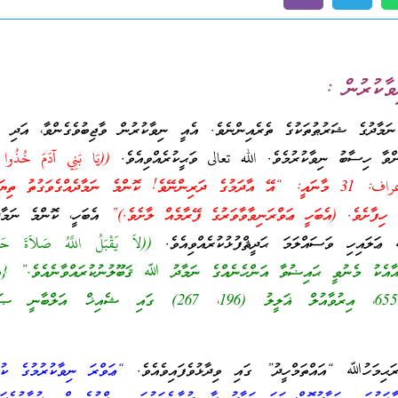
ވާކުރުން :
ަމާދުގެ ޝަރުޠުތަކުގެ ތެރެއިންނެވެ. އެއީ ނިވާކުރުން ވާޖިބުވެގެންވާ، އަދި ފާ
ަށްވާ ހިސާބު ނިވާކުރުމެވެ. الله تعالى ވަޙީކުރެއްވިއެވެ.
((يَا بَنِي آدَمَ خُذُوا 
عِنْدَ كُلِّ مَسْجِدٍ)) الأعراف: 31 މާނައީ: “އޭ އާދަމުގެ ދަރިންނޭވެ! ކޮންމެ ނަމާދެއްގެވަގުތު ތ
ި ހިފާށެވެ. (އެބަހީ ޢަވްރަނިވާވާވަރުގެ ފޭރާމެއް ލާށެވެ.)”
އެބަހީ، ކޮންމެ ނަމާދެ
ަލައިހި ވަސައްލަމަ ޙަދީޘްފުޅުކުރެއްވިއެވެ.
((لاَ يَقْبَلُ اللَّهُ صَلاَةَ حَائ
ާއެކު މެނުވީ ޙައިޟުވާ އަންހެނެއްގެ ނަމާދު ﷲ ޤަބޫލުނުކުރައްވާނެއެވެ.” {އަބ
641، އިބްނު މާޖާ: 655، އިރުވާއުލް ޣަލީލު (196، 267) ގައި ޝެއިޚް އަލ
ަޙިމަހުﷲ “އައްތަމްހީދު” ގައި ވިދާޅުވެފައިވެއެވެ.
“ޢަވްރަ ނިވާކުރުމުގެ ކުޅ