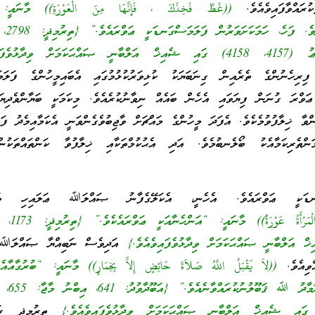
ކުރައްވާފައިވެއެވެ.
((غَطِّ فَخِذَكَ ، فَإِنَّهَا مِنَ الْعَوْرَةِ)) މާނައީ
ފަލަމަސްގަނޑު 
ިރިހެނުންގެ ތެރެއިން ގިނަބަޔަކު ކުޅިވަރުކުޅުމުގައި އެބައިމީހުންގެ ފަލަމ
 ޢަވްރަ ގުނަން ފިޔަވައި އެހެން ބައެއް ނިވާނުކުރެއެވެ. މިކަމަކީ ބަޔާންވެދިޔ
ވާ ޚިލާފުވުމެކެވެ. އެފަދަ މީހުންގެ މައްޗަށް ވާޖިބުވެގެންވަނީ އެކަމާއިމެދު ފަރު
ަންތެރިކަމާއެކު ބޯލެނބުމެވެ. އަދި އެޙުކުމްތަކާއި ޚިލާފުވާ ކަންތައްތަކުނ
ގަނޑަކީ ޢަވްރައެވެ. އެހެނީ، އެކަލޭގެފާނު ޞައްލަﷲ ޢަލައިހި ވަސ
((الْمَرْأَةُ عَوْر
އަދިވެސް ނަބިއްޔާ ޞައްލަﷲ ޢ
އްވިއެވެ.
((لاَ يَقْبَلُ اللَّهُ صَلاَةَ حَائِضٍ إِلاَّ بِخِمَارٍ))
މާނައީ: “ބުރުގާއާއެ
ޙައިޟުވާ އަންހެނެއް
ތިރުމިޛީ ރަޙ