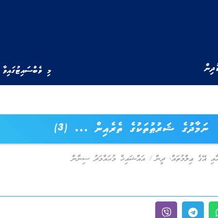
ުދިން
މި ވެބްސައިޓުގައިވާ 
ނަމާދުގެ ޝަރުޠުތަކުގެ ތެރެއިން … (3)
ާއި އޭގެ ޢިލްމުތައް
,
ދީން
/
އައްޝައިޚް މުޙައްމަދު ސިނާން