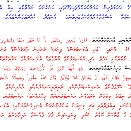
ުގެ އަހުލުވެރިން ޢަމަލުކުރައްވާފައިވާގޮތަކީ، އަންހެނަކު ނަމާދުކުރި އިރު އެ
ެއް ކަޝްފުވެހުރެއްޖެކަމުގައިވާނަމަ، އެނަމާދު ހުއްދަވެގެންނުވެއެވެ. 
ންނަނިވި އާޔަތްތައްވެއެވެ.
((وَلا يُبْدِينَ زِينَتَهُنَّ إِلاَّ مَا ظَهَرَ مِنْهَا وَلْيَضْرِبْنَ 
عَلَى جُيُوبِهِنَّ)) النور: 31 މާނައީ: “އަދި އެކަނބަލުންގެ ޒީނަތުގެ ތެރެއިން ފާޅުވެގެންވާ ތަ
 ނުކުރާހުށި ކަމެވެ. އަދި އެކަނބަލުންގެ ބުރުގާތައް އެކަނބަލުންގެ ކަރުވަޅުތަކު
ް ވަޙީކުރައްވާފައިވެއެވެ.
((يَا أَيُّهَا النَّبِيُّ قُلْ لأَزْوَاجِكَ وَبَنَاتِكَ وَنِسَاءِ ال
! ކަލޭގެފާނުގެ އަނބިކަނބަލުންނާއި ދަރިދަރިކަނބަލުންނާއި މުއުމިނުންގެ އަ
ން ނިވާވެ ތިބުމަށް ކަލޭގެފާނު އެކަނބަލުންނަށް ވިދާޅުވާށެވެ! އެކަނބަލުން އ
ުންނަކީ، ޢިއްފަތްތެރި އަދި މިނިވަން އަންހެނުންކަން އެނގިގެންވުމަށާއި) އެކަނބ
ތް މާ ގާތްކަން ބޮޑެވެ. ﷲއީ، ގިނަގިނައިން ފާފަ ފުއްސަވާ ރަޙީމްވަންތަ ރަސ