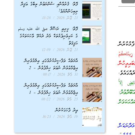
ފޮތް: ޤުރުއާނާއި ސުންނަތުން ތިބާގެ ޢަޤީދާ
ލިބިގަންނާށެވެ!
21 ޖޫން 2026
13:28
ފޮތް: ކީރިތި ރަސޫލާ صلى الله عليه وسلم
ގެ ކައިވެނިފުޅުތަކާ މެދު ދެކެވޭ ވާހަކަތަކުގެ
ޙަޤީޤަތް
ޅުކުރުން
21 ޖޫން 2026
12:39
زِينَتَكُمْ
އާޔަތެއް ތަފްސީރުކުރުމުގައި ޢިލްމުވެރިން
ިޔަބައިމީހުން
އިޖްމާޢުވުން ނުވަތަ ޚިލާފުވުން – 2
އްގައެވެ.
31 މާޗް 2026
08:17
ِضٍ إِلاَّ
އާޔަތެއް ތަފްސީރުކުރުމުގައި ޢިލްމުވެރިން
ޫދާވުދު:
އިޖްމާޢުވުން ނުވަތަ ޚިލާފުވުން – 1
25 މާޗް 2026
08:22
ްބާނީ ޞައްޙަކަމަށް
ޢީދު ފާހަގަކުރުން
19 މާޗް 2026
16:23
ަދާނަކަން