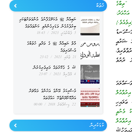
: “ތިބާގެ
ޚުޠުބާ
ނިވާކުރާށެވެ. ފަހެ، ހަމަކަށަވަރުން ފަލަމަސްގަނޑަކީ ޢަވްރައެވެ.” {ތިރުމިޛީ: 2798، އަޙްމަދު:
ނަބިއްޔާ ﷺ އެކަލޭގެފާނުގެ އުންމަތަށްޓަކައި
ބިރުފުޅުގެން ވަޑައިގެންނެވި ކަންތައްތައް
ަސްގަނޑު
5 ފެބްރުއަރީ 2023
18:45
ަ ޝަރުޢީ
މާތް ނަބިއްޔާ ﷺ ގެ ވަދާޢީ ޚުތުބާގެ
ވާތެރިވެ،
އުސްއަލިތައް
21 ޖުލައި 2021
23:12
ް ދުރުވެ
ﷲ ގެ ގެކޮޅުތައް މަތިވެރިކުރުން
4 އޭޕްރިލް 2021
23:07
ައްލަމަ
މުސްލިކަމު އޭނާގެ އަޚުންގެ މައްޗަށް
َةٌ)) މާނައީ: “އަންހެނާއަކީ ޢަވްރައެކެވެ.” {ތިރުމިޛީ: 1173، އިރުވާއުލް
އަދާކޮށްދޭންޖެހޭ ޙައްޤުތައް
ަލައިހި
22 ޑިސެމްބަރު 2018
00:00
ކު މެނުވީ
ގެ ނަމާދު ﷲ ޤަބޫލުނުކުރައްވާނެއެވެ.” {އަބޫދާވުދު: 641، އިބްނު މާޖާ: 655، އިރުވާއުލް
ކުޑަކުދިން
ިމަހުﷲ