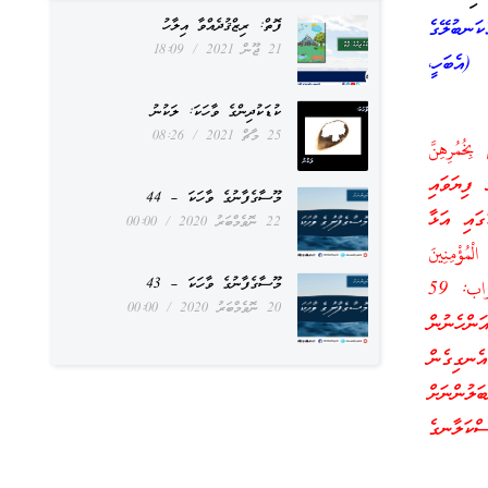
ފޮތް: ރިޒްޤުދެއްވާ އިލާހު
ކަނބުލޭގެ
21 ޖޫން 2021
18:09
(އެބަހީ،
ކުޑަކުދިންގެ ވާހަކަ: ލަކުނު
25 މާޗް 2021
08:26
بِخُمُرِهِنَّ
ން ފިޔަވައި
މޫސާގެފާނުގެ ވާހަކަ – 44
ގައި އަޅާ
22 ނޮވެމްބަރު 2020
00:00
ْمُؤْمِنِينَ
މޫސާގެފާނުގެ ވާހަކަ – 43
يُدْنِينَ عَلَيْهِنَّ مِنْ جَلابِيبِهِنَّ ذَلِكَ أَدْنَى أَنْ يُعْرَفْنَ فَلا يُؤْذَيْنَ وَكَانَ اللَّهُ غَفُوراً رَحِيماً)) الأحزاب: 59
20 ނޮވެމްބަރު 2020
00:00
ންހެނުން
ެނގިގެން
ަލުންނަށް
ްކަލާނގެ