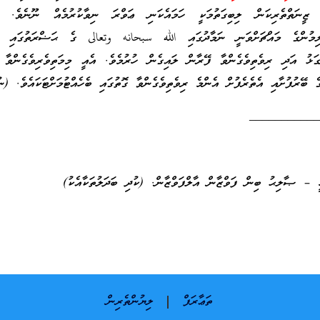
ގައި ޒީނަތްތެރިކަން ލިބިގަތުމަކީ ހަމައެކަނި ޢަވްރަ ނިވާކުރުމެއް ނޫނެވެ. މި
ްލިމުންގެ މައްޗަށްވަނީ ނަމާދުގައި الله سبحانه وتعالى ގެ ޙަޟްރަތުގައި ކު
ޅު އަދި ރިވެތިވެގެންވާ ފޭރާން ލައިގެން ހުރުމެވެ. އެއީ މިމަތިވެރިވެގެންވާ މ
ބޭރުފުށާއި އެތެރެފުށް އެންމެ ރިވެތިވެގެންވާ ގޮތުގައި ބެހެއްޓުމަށްޓަކައެވެ. (ނު
__________
 – ޞާލިޙު ބިން ފަވްޒާން އާލްފަވްޒާން. (ކުދި ބަދަލުތަކާއެކު)
ތަޢާރަފް
ލިޔުންތެރިން