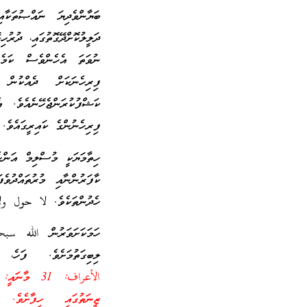
ބަޔާންވެދިޔަ ނައްޞުތަކާ
ދަލީލުކޮށްދޭގޮތުގައި، ދުރުހ
ނުވަތަ އެހެންވެސް ކަމެއ
ފިރިހެނަކަށް ދެއްކުން 
ކަޝްފުކުރަންޖެހޭނެއެވެ. 
ފިރިހެނުންގެ ކައިރީގައެވެ.
ހިތާމަޔަކީ މުސްލިމް އަންހ
ކާފަރުންނާއި މުރުތައްދުވެ
ހެދުންތަކެވެ. لا حول و
ހަމަކަށަވަރުން الله سبحا
ލިބިގަތުމަށެވެ. ފަހެ، އ
الأعراف: 31
ޒީނަތުގައި ހިފާށެވެ. 