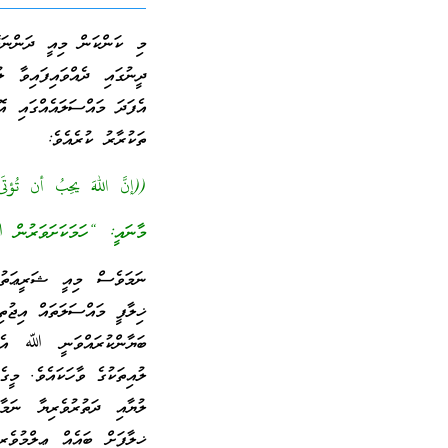
މި ކަންކަން މިއީ ދަންނަބޭ
ދީނުގައި ދެއްވައިފައިވާ ލ
އެފަދަ މައްސަލައެއްގައި އޮ
ތަކުރާރު ކުރެއެވެ:
((إنَّ اللهَ يحِبُ أن تُؤت
މާނައީ: “ހަމަކަށަވަރުން ﷲ
ނަމަވެސް މިއީ ޝަރީޢަތުގައ
ޚިލާފީ މައްސަލަތައް އިޖުތި
ބަޔާންކުރައްވަނީ ﷲ އެކަ
ލުއިތަކުގެ ވާހަކައެވެ. މީގ
ލުޔާއި ދަތުރުވެރިޔާ ނަމާ
ޚިލާފަށް ބައެއް ޢިލްމުވެ