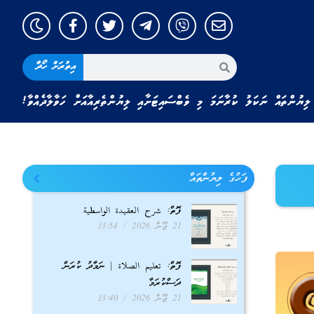
އިތުރަށް ހޯދާ
ލިޔުންތައް ނަކަލު ކުރާނަމަ މި ވެބްސައިޓަށާއި ލިޔުންތެރިއާއަށް ހަވާލާދެއްވާ!
ފަހުގެ ލިޔުންތައް
ފޮތް: شرح العقيدة الواسطية
21 ޖޫން 2026
13:54
ފޮތް: تعليم الصلاة | ނަމާދު ކުރަން
ދަސްކުރަމާ
21 ޖޫން 2026
13:40