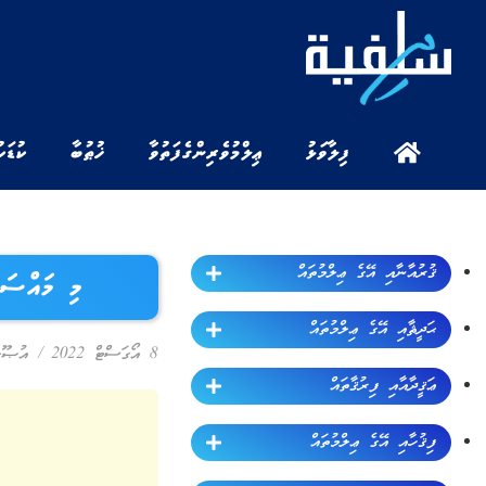
ފިލާވަޅު
ޢިލްމުވެރިންގެ ފަތުވާ
ޚުޠުބާ
ކުޑަކ
ޤުރުއާނާއި އޭގެ ޢިލްމުތައް
މި މައްސަލ
ޙަދީޘާއި އޭގެ ޢިލްމުތައް
8 އޯގަސްޓް 2022
/
އުޞޫލ
ޢަޤީދާއާއި ފިރުޤާތައް
ފިޤުހާއި އޭގެ ޢިލްމުތައް