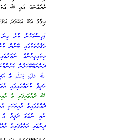
ލުޔެއްނަމަ؛ އެއީ ﷲ އެކަލާ
އިމާމު އަބޫ އަޙްމަދު އަލްޚ
[މީސްތަކުން ކުރެ ގިނަ ބ
މަޤާމުތަކުގައި ބޭނުން ކު
މިބައިމީހުންގެ ނަޒަރުގަ
ދަންނަބޭބޭކަލުން ބަޔާންކުރ
اللهُ عَلَيْهِ وَسَلَّم އެ 
ޙަދީޘް ކުރައްވައިފައި އެ
ﷲ ދެއްވައިފައި ވާ ލުއިތަ
ދެއްވާފައިވާ ލުއިތަކަކީ އ
ނެތި ނުވަތަ ދަލީލު އެ ބޭ
ދީނުގައި ލައްވާފައިވާ ލުޔެ