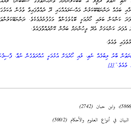
އް ނެތި ނުވަތަ ދަލީލު އެ ބޭބޭކަލުންނަށް ވަންހަނާވުމުގެ ސަބަބުން) ލުޔެއް 
ަމާއި ބައެއް ދަންނަބޭބޭކަލުން މައްސަލައެއްގައި ދޫ ދެއްވާފައިވާ ވުމުން އެކަމުގައ
ފަދަ ކަންކަން ބަލައި ހޯދުމަކީ ބޮޑުވެގެންވާ މަގުފުރެދުމެކެވެ. ދަންނަބޭކަލުންވަ
ް އެފަދަ ކަންކަމަށް އެދޭ މީހުންނަށް ބަޔާން ކޮށްދެއްވާފައެވެ.
ުވެފައި ވެއެވެ:
ތުން ބާރު ލިބުމެއް ނެތި، ލުއި ހޯދުމަށް އުޅުމަކީ ޙުއްދަވެގެން ނުވާ، ފާސިޤުކަމ
ު ވެއެވެ.”
[3]
يان في أنواع العلوم والأحكام (500/2)