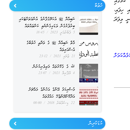
ކަމުގައި
ޚުޠުބާ
ި ހިފައި،
ނީ މިފަދަ
ނަބިއްޔާ ﷺ އެކަލޭގެފާނުގެ އުންމަތަށްޓަކައި
ބިރުފުޅުގެން ވަޑައިގެންނެވި ކަންތައްތައް
5 ފެބްރުއަރީ 2023
18:45
މާތް ނަބިއްޔާ ﷺ ގެ ވަދާޢީ ޚުތުބާގެ
އުސްއަލިތައް
ެއްކަމަށް
21 ޖުލައި 2021
23:12
ﷲ ގެ ގެކޮޅުތައް މަތިވެރިކުރުން
4 އޭޕްރިލް 2021
23:07
މުސްލިކަމު އޭނާގެ އަޚުންގެ މައްޗަށް
އަދާކޮށްދޭންޖެހޭ ޙައްޤުތައް
22 ޑިސެމްބަރު 2018
00:00
ކުޑަކުދިން