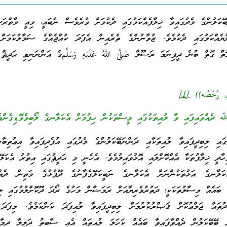
ކަލުންގެ މެދުގައިވާ ޚިލާފެއްކަމުގައި ދެކުމަށް ވުރެވެސް ނުބައީ، މިއީ މާތްރަ
ުޔެއްކަމުގައި ދެކުމެވެ. ޒުވާނުންގެ ތެރެއިން އެފަދަ ކުއްޖެއްގެ ސަމާލުކަމަށ
ތް ގޮތް ބުނެ ދީފިނަމަ ރަސޫލާ صَلَّىٰ اللهُ عَلَيْهِ وَسَلَّمގެ އަންނަނިވި ޙަދީޘް
َى رُخَصُه))
[1]
 ދެއްވައިފައި ވާ ލުއިތަކުގައި މީސްތަކުން ހިފުމަށް އެކަލާނގެ ލޯބިވެވޮޑިގެންވެ
ި ލިބިދީފައިވާ ލުއިތަކާއި ދަންނަބޭކަލުންގެ މެދުގައި އުފެދިފައިވާ އިޢުތިބާ
ހާދީ ޚިލާފުތަކާ އެއްކޮށްލައި އޮޅުވައިލުމެވެ. އެހެނީ މި ޙަދީޘުގައި އިތުރު އެކަލޭ
ލާނގެ އަޅުތަކުންނަށް އެކަލާނގެ ނަބީކަލޭގެފާނުގެ ދޫފުޅުގެ މަތިން ދެއްވަ
ެ ބައެއް މިސާލުތަކަކީ؛ ދަތުރުވެރިޔާއަށް ރަމަޟާން މަހުގެ ރޯދަ ދޫކޮށްލުމުގައި ލިބ
ދުތައް ޖަމްޢުކޮށް ޤަޞްރުކުރުމަށް ލިބިދީފައިވާ ލުއިފަދަ ކަންކަމެވެ. މިފަދަ 
ރި ބޭބޭކަލުން ދެއްވާފައިވާ ބައެއް ކަހަލަ ލުއިތައް އެއީ ސާބިތު ދަލީލާ ދިމާ 