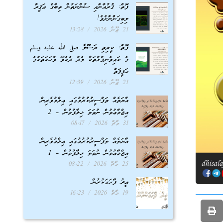
ފޮތް: ޤުރުއާނާއި ސުންނަތުން ތިބާގެ ޢަޤީދާ
ލިބިގަންނާށެވެ!
21 ޖޫން 2026
13:28
ފޮތް: ކީރިތި ރަސޫލާ صلى الله عليه وسلم
ގެ ކައިވެނިފުޅުތަކާ މެދު ދެކެވޭ ވާހަކަތަކުގެ
ޙަޤީޤަތް
21 ޖޫން 2026
12:39
އާޔަތެއް ތަފްސީރުކުރުމުގައި ޢިލްމުވެރިން
އިޖްމާޢުވުން ނުވަތަ ޚިލާފުވުން – 2
31 މާޗް 2026
08:17
އާޔަތެއް ތަފްސީރުކުރުމުގައި ޢިލްމުވެރިން
އިޖްމާޢުވުން ނުވަތަ ޚިލާފުވުން – 1
25 މާޗް 2026
08:22
ޢީދު ފާހަގަކުރުން
19 މާޗް 2026
16:23