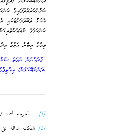
ދަންނަބޭބޭކަލުން (ދަލީލެ
ބަޔާންކުރައްވާފައިވާ ކަންކ
އެއަށް ތަބާވުމަށްޓަކައި އެ
ކަންކަމުގެ ނުރައްކާތެރިކަނ
އިމާމު އިބްނު ޙަޒްމު ވިދާޅ
“ޤުރުއާނުން ނުވަތަ ސުންނަ
(ދަންނަބޭކަލުން) އިއްތިފާޤ
[1]
أخرجه أحمد (5866)، وابن حبان (2742)
[2]
النكت الدالة على الب