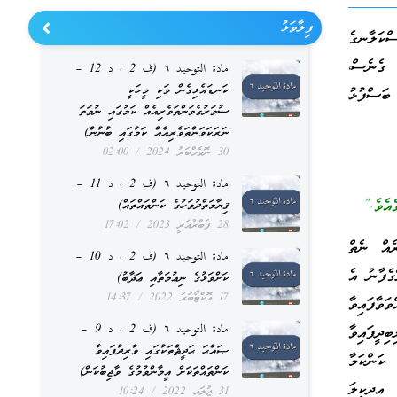
ފިލާވަޅު
ސްކަލާނގެ
ް ގެނެސް،
مادة التوحيد ٦ (ف 2 ، د 12 –
ކަނޑައެޅިގެން ވަކި މީހަކީ
 ބަސްފުޅު
ސުވަރުގެވަންތަވެރިއެއް ކަމުގައި ނުވަތަ
ނަރަކަވަންތަވެރިއެއް ކަމުގައި ބުނުން)
30 ނޮވެމްބަރު 2024
02:00
مادة التوحيد ٦ (ف 2 ، د 11 –
އެވެ.”
ޤިޔާމަތްދުވަހުގެ ކަންތައްތައް)
28 ފެބްރުއަރީ 2023
17:02
ރެއް ނެތް
مادة التوحيد ٦ (ف 2 ، د 10 –
ގެފާނު އެ
ކަށްވަޅުގެ ނިޢުމަތާއި ޢަޛާބު)
17 އޮކްޓޯބަރު 2022
14:37
ވާފައިވާ
مادة التوحيد ٦ (ف 2 ، د 9 –
ިދީފައިވާ
ޞައްޙަ ޙަދީޘްތަކުގައި ވާރިދުފައިވާ
ކަންކަމާ
ކަންތައްތަކަށް އީމާންވުމުގެ ވާޖިބުކަން)
އިދިކީލަ
31 ޖުލައި 2022
10:24