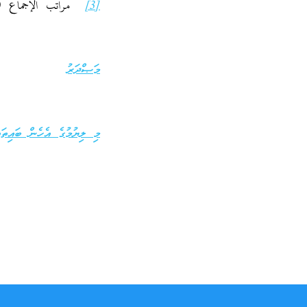
[3]
مراتب الإجماع (ص: 
މަޞްދަރު
މި ލިޔުމުގެ އެހެން ބައިތައ