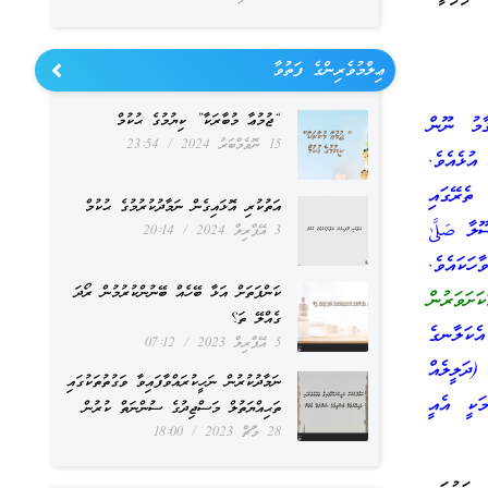
ޢިލްމުވެރިންގެ ފަތުވާ
“ޖުމުޢާ މުބާރަކާ” ކިޔުމުގެ ޙުކުމް
ާމު ނޫން
15 ނޮވެމްބަރު 2024
23:54
ުޅެއެވެ.
ތެރޭގައި
އަތުކުރި އޮޅައިގެން ނަމާދުކުރުމުގެ ޙުކުމް
ާ صَلَّىٰ
3 އޭޕްރިލް 2024
20:14
ާހަކައެވެ.
ކަންފަތަށް އަޅާ ބޭހެއް ބޭނުންކުރުމުން ރޯދަ
ކަށަވަރުން
ގެއްލޭ ތަ؟
ެކަލާނގެ
5 އޭޕްރިލް 2023
07:12
(ދަލީލެއް
ނަމާދުކުރުން ނަހީކުރައްވާފައިވާ ވަގުތުތަކުގައި
ަކީ އެއީ
ތަޙިއްޔަތުލް މަސްޖިދުގެ ސުންނަތް ކުރުން
28 މާޗް 2023
18:00