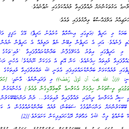
ނގެ އަޅުތަކުންނަށް ދެއްވާފައިވާ ލުޔެއްކަމުގައި ނުވާނެއެވެ.
ަރަޖިއްޔު އަލްޤައްޞާބު ވިދާޅުވެފައި ވެއެވެ:
ަޔަކު މި ޙަދީޘް (މަތީގައި އިޝާރާތް ކުރެވުނު ޙަދީޘް) އޭގެ ޙަޤީޤީ މަޤ
ރާތީ ފެނެއެވެ. އަދި އެ ޙަދީޘުން ލިބޭން ނެތް ދަލީލެއް އެ ޙަދީޘުން ނެރެން އ
އި މި ޙަދީޘްގައި އިތުރު އެކަލޭގެފާނު ބަޔާންކުރައްވާފައިވާ ‘ލުއި’ތަކުގެ 
ައްވާފައިވާ ލުއިތައް ހިމެނެއެވެ. ކަން އޮތީ އެ މަގަކަށް ނޫނެކެވެ! އެހެނީ ރަސޫލ
ޙަދީޘުގައި ލުޔެއްކަމަށް ބަޔާންކުރައްވައިފައި އެވަނީ ﷲ ލައްވަވާފައިވާ ލުއިތަކުގެ ވ
ވަނީ:
((إنَّ اللهَ يحِبُ أن تُؤتَى رُخَصُه))
މި ފަދައިންނެވެ. މާނައީ:
[ހަމަ
ކުގައި
މީސްތަކުން ހިފުމަށް އެކަލާނގެ ލޯބިވެވޮޑިގެން ވެއެވެ.]
އެހެންކަމުން އ
ެއީ ސީދާ އެކަލާނގެ ދީނުގައި ލައްވާފައިވާ ލުއިތަކެވެ… ދެން ދަންނަބޭބޭކަލުން 
ބޭކަލުންނަށް ވަންހަނާވުމުގެ ސަބަބުން) ލުޔެއް ބަޔާންކުރެއްވުމުން، އެ ކަމ
ކޭ ބުނެއްޖެ މީހާ، ﷲގެ މައްޗަށް ދޮގުހަދައިފިކަން ކަށަވަރެވެ.]
[2]