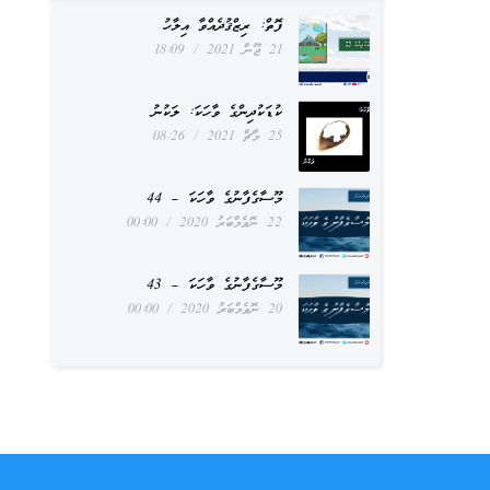
ފޮތް: ރިޒްޤުދެއްވާ އިލާހު
21 ޖޫން 2021
18:09
ކުޑަކުދިންގެ ވާހަކަ: ލަކުނު
25 މާޗް 2021
08:26
މޫސާގެފާނުގެ ވާހަކަ – 44
22 ނޮވެމްބަރު 2020
00:00
މޫސާގެފާނުގެ ވާހަކަ – 43
20 ނޮވެމްބަރު 2020
00:00