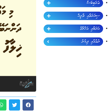
ޢަރަބިބަސް
ސިޔަރަތާއި ތާރީޚް
އަދަބާއި އަޚްލާޤު
ދުޢާއާއި ޛިކުރު