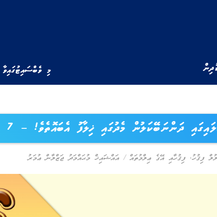
ުދިން
މި ވެބްސައިޓުގައިވާ 
ައިގައި ދަންނަބޭކަލުން މެދުގައި ޚިލާފު އެބައޮތެވެ! – 7
ުލް ފިޤުހު
,
ފިޤުހާއި އޭގެ ޢިލްމުތައް
/
އައްޝައިޚް މުޙައްމަދު ޖަޒްލާން ޢުމަރު