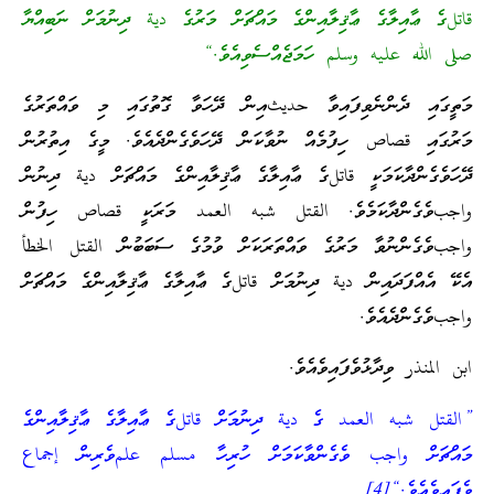
قاتلގެ ޢާއިލާގެ ޢާޤިލާއިންގެ މައްޗަށް މަރުގެ دية ދިނުމަށް ނަބިއްޔާ
صلى الله عليه وسلم ހަމަޖެއްސެވިއެވެ.“
މަތީގައި ދެންނެވިފައިވާ حديثއިން ދޭހަވާ ގޮތުގައި މި ވައްތަރުގެ
މަރުގައި قصاص ހިފުމެއް ނުވާކަން ދޭހަވެގެންދެއެވެ. މީގެ އިތުރުން
ދޭހަވެގެންދާކަމަކީ قاتلގެ ޢާއިލާގެ ޢާޤިލާއިންގެ މައްޗަށް دية ދިނުން
واجبވެގެންދާކަމެވެ. القتل شبه العمد މަރަކީ قصاص ހިފުން
واجبވެގެންނުވާ މަރުގެ ވައްތަރަކަށް ވުމުގެ ސަބަބުން القتل الخطأ
އެކޭ އެއްފަދައިން دية ދިނުމަށް قاتلގެ ޢާއިލާގެ ޢާޤިލާއިންގެ މައްޗަށް
واجبވެގެންދެއެވެ.
ابن المنذر ވިދާޅުވެފައިވެއެވެ.
”القتل شبه العمد ގެ دية ދިނުމަށް قاتلގެ ޢާއިލާގެ ޢާޤިލާއިންގެ
މައްޗަށް واجب ވެގެންވާކަމަށް ހުރިހާ مسلم علمވެރިން إجماع
ވެފައިވެއެވެ.“
[4]