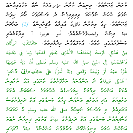
ކުރަން ޖެހޭނެއެވެ. މިނިވަން ކުރާނެ مؤمنއަޅަކު ނެތް ކަމުގައިވާނަމަ
ނުވަތަ އެކަން ނުވާނަމަ ވިދިވިދިގެން ދެ މަސްދުވަހު ރޯދަ ހިފަން
ޖެހޭނެއެވެ. މީގެ އިތުރުން قاتلގެ ޢާއިލާގެ ޢާޤިލާއިންގެ
[2]
މައްޗަށް
دية ދިނުން واجبވެގެންދެއެވެ. أبو هريرة I ރިވާކުރެއްވި
ބަސްފުޅެއްގައި ވެއެވެ. އެކަލޭގެފާނު ވިދާޅުވިއެވެ.
«اقْتَتَلَتِ امْرَأَتَانِ
مِنْ هُذَيْلٍ، فَرَمَتْ إِحْدَاهُمَا الأُخْرَى بِحَجَرٍ قَتَلَتْهَا وَمَا فِي بَطْنِهَا،
فَاخْتَصَمُوا إِلَى النَّبِيِّ صلى الله عليه وسلم فَقَضَى أَنَّ دِيَةَ جَنِينِهَا
غُرَّةٌ عَبْدٌ أَوْ وَلِيدَةٌ، وَقَضَى دِيَةَ الْمَرْأَةِ عَلَى عَاقِلَتِهَا»
[3]
މާނައީ:
”هُذَيْل قبيلةގެ ދެ އަންހެނަކު ތަޅާފޮޅުމުގެ ތެރޭގައި އޭގެ ތެރެއިން
އެކަކު އަނެކަކާ ދިމާލަށް ހިލަގަނޑެއް އެއްލުމުގެ ސަބަބުން އެކަކު
މަރުވިއެވެ. އަދި އެމަރުވި އަންހެން މީހާގެ ބަނޑުގައި އޮތް ދަރިފުޅުވެސް
މަރުވިއެވެ. މި މައްސަލަ ނަބިއްޔާ صلى الله عليه وسلم އާ ހަމައަށް
ގެންދިޔުމުން ބަނޑުގައި އޮތް ދަރިފުޅުގެ ديةގެ ގޮތުގައި ފިރިހެން ނުވަތަ
އަންހެން އަޅަކު މިނިވަންކޮށް، މަރާލެވުނު އަންހެނާގެ ديةގެ ގޮތުގައި