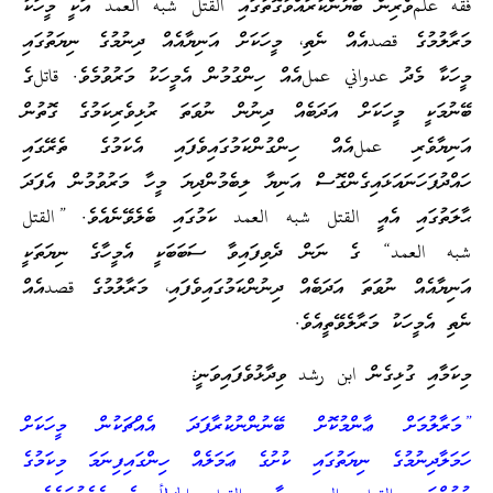
فقه علمވެރިން ބަޔާންކުރައްވާގޮތުގައި القتل شبه العمد އަކީ މީހަކު
މަރާލުމުގެ قصدއެއް ނެތި، މީހަކަށް އަނިޔާއެއް ދިނުމުގެ ނިޔަތުގައި
މީހަކާ މެދު عدواني عملއެއް ހިންގުމުން އެމީހަކު މަރުވުމެވެ. قاتلގެ
ބޭނުމަކީ މީހަކަށް އަދަބެއް ދިނުން ނުވަތަ ރުޅިވެރިކަމުގެ ގޮތުން
އަނިޔާވެރި عملއެއް ހިންގުންކަމުގައިވެފައި އެކަމުގެ ތެރޭގައި
ހައްދުފަހަނައަޅައިގެންގޮސް އަނިޔާ ލިބެމުންދިޔަ މީހާ މަރުވުމުން އެފަދަ
ޙާލަތުގައި އެއީ القتل شبه العمد ކަމުގައި ބެލެވޭނެއެވެ. ”القتل
شبه العمد“ ގެ ނަން ދެވިފައިވާ ސަބަބަކީ އެމީހާގެ ނިޔަތަކީ
އަނިޔާއެއް ނުވަތަ އަދަބެއް ދިނުންކަމުގައިވެފައި، މަރާލުމުގެ قصدއެއް
ނެތި އެމީހަކު މަރާލެވޭތީއެވެ.
މިކަމާއި ގުޅިގެން ابن رشد ވިދާޅުވެފައިވަނީ:
”މަރާލުމަށް ޢާންމުކޮށް ބޭނުންނުކުރާފަދަ އެއްޗަކުން މީހަކަށް
ހަމަލާދިނުމުގެ ނިޔަތުގައި ކުށުގެ ޢަމަލެއް ހިންގައިފިނަމަ މިކަމުގެ