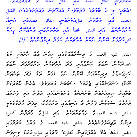
ޙުކުމްވަނީ القتل العمد އާއި القتل الخطأ ގެ ދެމެދުގައެވެ…
(އެބަހީ: މި ދެ ބާވަތުގެ ޤަތުލާވެސް އެއްގޮތުން ވައްތަރުވެއެވެ.) القتل
العمد އާއި ވައްތަރު قتلއަކަށްވަނީ القاتل قصدގައި އަނިޔާ
ކުރުމުންނެވެ. އަދި القتل الخطأ އާއި ވައްތަރުވަނީ ޢާންމުކޮށް މީހަކު
قتلކުރުމަށް ބޭނުން ނުކުރާ އެއްޗަކުން ހަމަލާ ދިނުމުންނެވެ.“
[1]
القتل شبه العمد ގެ މިސާލެއްގޮތުގައި ހިމެނޭ އެއް ޙާލަތަކީ ކުޑަ
عصاއަކުން ނުވަތަ ހަންމުއްށި ފަދަ އެއްޗަކުން މަރުވެދާފަދަ ނުވަތަ
ހަށިގަނޑުގެ ދިރިހުރުމަށް ބޭނުން ނުވާ (މަރު ވަޅު ފަދަ ތަންތަން
ނޫން) ގުނަވަނެއްގައި ޖެހުމުގެ ސަބަބުން މަރުވުމެވެ. އެހެން ޙާލަތަކަށް
ބަލާއިރު، ދިރިހުރުމަށް ބޭނުންނުވާ ގުނަވަނެއްގައި އަތުން އެތި ފަހަރެއް
ޖެހުމުގެ ސަބަބުން ފަހުން އެ އަނިޔާގައި މަރުވުމެވެ. މިފަދަ ޙާލަތްތަކަކީ
القتل شبه العمدގެ ވައްތަރުތަކެވެ. އަދި قاتلގެ މުދަލުން كفارة
ދިނުން ވާޖިބުވެގެންވެއެވެ. القتل شبه العمد ގެ މަރުގެ ބަދަލުގައި
القتل الخطأ އެކޭ އެއްފަދައިން كفارةގެ ގޮތުގައި مؤمنއަޅަކު މިނިވަން