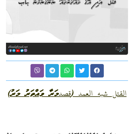
القتل شبه العمد
(
قصد
މަރާ ވައްތަރު މަރު)