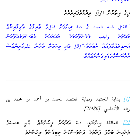
މީގެ އިތުރުން الموفّق ވިދާޅުވެފައިވެއެވެ.
”القتل شبه العمد ގެ دية ދިނުމަށް قاتلގެ ޢާއިލާގެ ޢާޤިލާއިންގެ
މައްޗަށް واجب ވެގެންވާކަމުގެ ރައުޔުއަށް ދެބަސްވުމެއްވާކަން
އެނގިލައްވާފައެއް ނުވެއެވެ.“
[5]
އަދި މިކަމަށް އެހެން علمވެރިންވެސް
އެއްބަސްވެވަޑައިގަންނަވައެވެ.
[1]
بداية المجتهد ونهاية المقتصد لمحمد بن أحمد بن محمد بن
رشد الأندلسي [2/486].
[2]
العاقلة އިންނަކީ: دية އަދާކުރާ މީހުންނެވެ. އެއީ عصبةގެ
ތެރެއިން ބައްޕަ ފަރާތުގެ ތަނަވަސްކަން ލިބިގެންވާ މީހުންނެވެ.