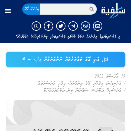
އިތުރަށް ހޯދާ
މި ވެބްސައިޓުގައިވާ ލިޔުންތައް ނަކަލު ކުރާނަމަ މި ވެބްސައިޓަށާއި ލިޔުންތެރިއާއަށް ހަވާލާދެއްވާ!
قتل އަދި އޭގެ ވައްތަރުތައް ނަންގަނެވުނު باب – 6
13 އޯގަސްޓް 2022
/
އެހެނިހެން
,
ފިޤުހާއި އޭގެ ޢިލްމުތައް
,
ފިޤުހީ މައްސަލަތައް
/
އައްޝައިޚް ޢަބްދުﷲ ސަޢުދާން ބިން ޢަބްދުލްވައްހާބް