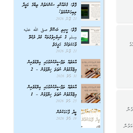
ފޮތް: ޤުރުއާނާއި ސުންނަތުން ތިބާގެ ޢަޤީދާ
ލިބިގަންނާށެވެ!
21 ޖޫން 2026
ފޮތް: ކީރިތި ރަސޫލާ صلى الله عليه
وسلم ގެ ކައިވެނިފުޅުތަކާ މެދު ދެކެވޭ
ގެ
ވާހަކަތަކުގެ ޙަޤީޤަތް
21 ޖޫން 2026
އާޔަތެއް ތަފްސީރުކުރުމުގައި ޢިލްމުވެރިން
އިޖްމާޢުވުން ނުވަތަ ޚިލާފުވުން – 2
31 މާޗް 2026
އާޔަތެއް ތަފްސީރުކުރުމުގައި ޢިލްމުވެރިން
އިޖްމާޢުވުން ނުވަތަ ޚިލާފުވުން – 1
25 މާޗް 2026
ެން
ޢީދު ފާހަގަކުރުން
19 މާޗް 2026
ަމުން