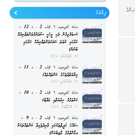
مންގެ
ފިލާވަޅު
مادة التوحيد ٦ (ف 2 ، د 12 –
ކަނޑައެޅިގެން ވަކި މީހަކީ ސުވަރުގެވަންތަވެރިއެއް
ކަމުގައި ނުވަތަ ނަރަކަވަންތަވެރިއެއް ކަމުގައި
ބުނުން)
30 ނޮވެމްބަރު 2024
مادة التوحيد ٦ (ف 2 ، د 11 –
ޤިޔާމަތްދުވަހުގެ ކަންތައްތައް)
28 ފެބްރުއަރީ 2023
مادة التوحيد ٦ (ف 2 ، د 10 –
ކަށްވަޅުގެ ނިޢުމަތާއި ޢަޛާބު)
17 އޮކްޓޯބަރު 2022
مادة التوحيد ٦ (ف 2 ، د 9 –
ޞައްޙަ ޙަދީޘްތަކުގައި ވާރިދުފައިވާ ކަންތައްތަކަށް
އީމާންވުމުގެ ވާޖިބުކަން)