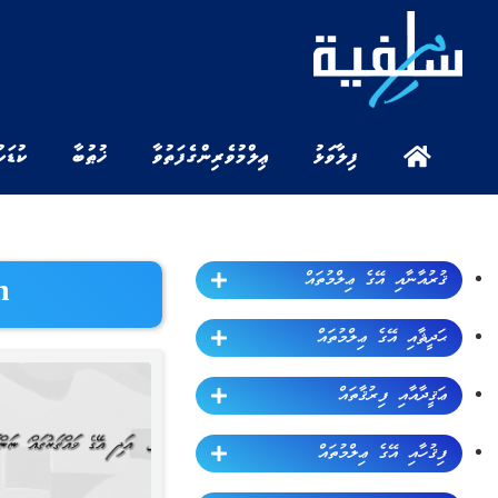
ފިލާވަޅު
ޢިލްމުވެރިންގެ ފަތުވާ
ޚުޠުބާ
ކުޑަކ
ޤުރުއާނާއި އޭގެ ޢިލްމުތައް
h
ޙަދީޘާއި އޭގެ ޢިލްމުތައް
ޢަޤީދާއާއި ފިރުޤާތައް
ފިޤުހާއި އޭގެ ޢިލްމުތައް