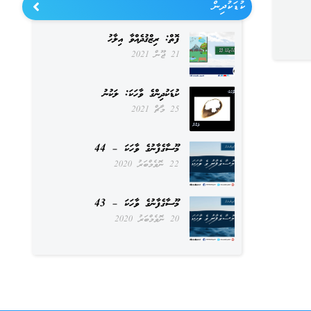
ކުޑަކުދިން
ފޮތް: ރިޒްޤުދެއްވާ އިލާހު
21 ޖޫން 2021
ކުޑަކުދިންގެ ވާހަކަ: ލަކުނު
25 މާޗް 2021
މޫސާގެފާނުގެ ވާހަކަ – 44
22 ނޮވެމްބަރު 2020
މޫސާގެފާނުގެ ވާހަކަ – 43
20 ނޮވެމްބަރު 2020