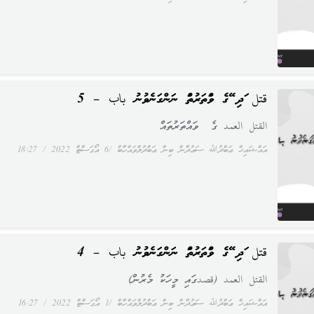
قتل އަދި އޭގެ ވައްތަރުތައް ނަންގަނެވުނު باب – 5
القتل العمد ގެ ވައްތަރުތައް
އައްޝައިޚް ޢަބްދުﷲ ސަޢުދާން ބިން ޢަބްދުލްވައްހާބް
6 އޯގަސްޓް 2022
18:27
قتل އަދި އޭގެ ވައްތަރުތައް ނަންގަނެވުނު باب – 4
القتل العمد (قصدގައި މީހަކު މެރުން)
އައްޝައިޚް ޢަބްދުﷲ ސަޢުދާން ބިން ޢަބްދުލްވައްހާބް
1 އޯގަސްޓް 2022
16:27