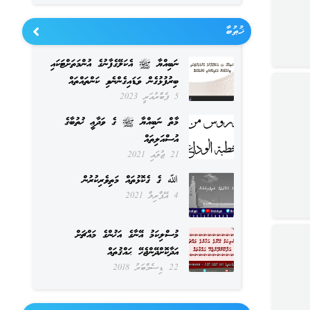
ޚުޠުބާ
ނަބިއްޔާ ﷺ އެކަލޭގެފާނުގެ އުންމަތަށްޓަކައި
ބިރުފުޅުގެން ވަޑައިގެންނެވި ކަންތައްތައް
5 ފެބްރުއަރީ 2023
މާތް ނަބިއްޔާ ﷺ ގެ ވަދާޢީ ޚުތުބާގެ
އުސްއަލިތައް
21 ޖުލައި 2021
ﷲ ގެ ގެކޮޅުތައް މަތިވެރިކުރުން
4 އޭޕްރިލް 2021
މުސްލިކަމު އޭނާގެ އަޚުންގެ މައްޗަށް
އަދާކޮށްދޭންޖެހޭ ޙައްޤުތައް
22 ޑިސެމްބަރު 2018