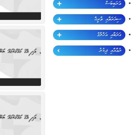
ޢަރަބިބަސް
ސިޔަރަތާއި ތާރީޚް
އަދަބާއި އަޚްލާޤު
ދުޢާއާއި ޛިކުރު