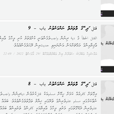
قتل އަދި އޭގެ ވައްތަރުތައް ނަންގަނެވުނު باب – 9
القتل الخطأ ގެ دية ދިނުން واجبވެގެންވަނީ ކުށްޤަތުލު ކުރި މީހާގެ ޢާއިލާ
ޢާޤިލާއިންގެ މައްޗަށްކަން އަންނަނިވި حديثއިން ދޭހަވެގެންދެއެވެ.
އައްޝައިޚް ޢަބްދުﷲ ސަޢުދާން ބިން ޢަބްދުލްވައްހާބް
29 އޯގަސްޓް 2022
22:49
قتل އަދި އޭގެ ވައްތަރުތައް ނަންގަނެވުނު باب – 8
މިގޮތަށް كافرއެއް ކަމަށް ހީކޮށް مسلمއަކު قتلކުރުމުން ديةދިނުން واجبވެގ
ނުވާކަމުގައި مسلم علمވެރިންގެ ތެރޭގައި ޚިޔާލު ތަފާތުވެގެންވެއެވެ. ބައެއް
علمވެރިން ދެކޭގޮތުގައި މަރުވި މީހާގެ ޢާއިލާއަކީ كافرންގެ ތެރެއިންވާ ބައެއްކ