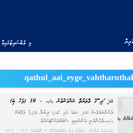
ުދިން
މި ވެބްސައިޓުގައިވާ 
qathul_aai_eyge_vahtharutha
قتل އަދި އޭގެ ވައްތަރުތައް ނަންގަނެވުނު باب – 10 (ފަހު ބައި)
އެހެންނަމަވެސް القتل الخطأ ގައި كفارة ދިނުން قاتلގެ މައްޗަށް
واجبވެގެންވަނީ އަންނަނިވި ސަބަބުތަކަށްޓަކައެވެ.
އައްޝައިޚް ޢަބްދުﷲ ސަޢުދާން ބިން ޢަބްދުލްވައްހާބް
8 ނޮވެމްބަރު 2022
09:57