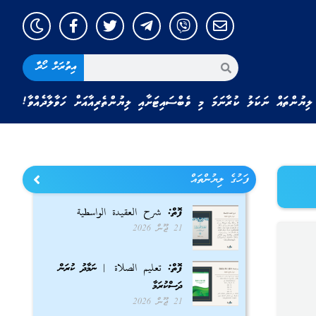
އިތުރަށް ހޯދާ
ލިޔުންތައް ނަކަލު ކުރާނަމަ މި ވެބްސައިޓަށާއި ލިޔުންތެރިއާއަށް ހަވާލާދެއްވާ!
ފަހުގެ ލިޔުންތައް
ފޮތް: شرح العقيدة الواسطية
21 ޖޫން 2026
ފޮތް: تعليم الصلاة | ނަމާދު ކުރަން
ދަސްކުރަމާ
21 ޖޫން 2026