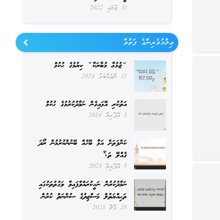
31 ޖުލައި 2022
ޢިލްމުވެރިންގެ ފަތުވާ
“ޖުމުޢާ މުބާރަކާ” ކިޔުމުގެ ޙުކުމް
15 ނޮވެމްބަރު 2024
އަތުކުރި އޮޅައިގެން ނަމާދުކުރުމުގެ ޙުކުމް
3 އޭޕްރިލް 2024
ކަންފަތަށް އަޅާ ބޭހެއް ބޭނުންކުރުމުން ރޯދަ
ގެއްލޭ ތަ؟
5 އޭޕްރިލް 2023
ނަމާދުކުރުން ނަހީކުރައްވާފައިވާ ވަގުތުތަކުގައި
ތަޙިއްޔަތުލް މަސްޖިދުގެ ސުންނަތް ކުރުން
28 މާޗް 2023