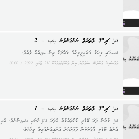
قتل އަދި އޭގެ ވައްތަރުތައް ނަންގަނެވުނު باب – 2
قصدގައި މީހަކު މަރައިފިމީހާގެ މައްޗަށް ތިން حقއެއް ވެއެވެ.
އައްޝައިޚް ޢަބްދުﷲ ސަޢުދާން ބިން ޢަބްދުލްވައްހާބް
21 ޖުލައި 2022
00:00
قتل އަދި އޭގެ ވައްތަރުތައް ނަންގަނެވުނު باب – 1
قتل ކުރުން ފަދަ ބޮޑެތި ކުށްތައްކުރާ އެފަދަ قاتلންނަކީ فاسقންނެވެ. އެއީ
އެންމެ ބޮޑެތި ފާފަތަކުން ފާފަޔަކަށް އަރައިގަނެފައިވާ މީހެކެވެ.