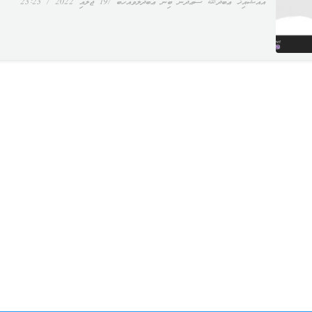
އައްޝައިޚް ޢަބްދުﷲ ސަޢުދާން ބިން ޢަބްދުލްވައްހާބް
19 ޖުލައި 2022
23:23