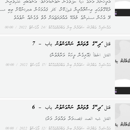
އެމީހުނަށް މަރުގެ دية حقވެގެން ނުވާނެކަމަށެވެ. އަނެއްބައި علمވެރިން
ދެކޭގޮތުގައި އިސްލާމްދީން قبولކޮށް، كافر ޤައުމަކުން هجرةނުކޮށް ތިބި مسل
ލޭ އެހެން مسلمންގެ ލެޔެކޭ އެއްދަރަޖައަށް މާތް ވެގެނެއް ނުވެއެވެ
އައްޝައިޚް ޢަބްދުﷲ ސަޢުދާން ބިން ޢަބްދުލްވައްހާބް
24 އޯގަސްޓް 2022
00:00
قتل އަދި އޭގެ ވައްތަރުތައް ނަންގަނެވުނު باب – 7
القتل الخطأ (އޮޅިގެން މީހަކު މަރާލެވުން)
އައްޝައިޚް ޢަބްދުﷲ ސަޢުދާން ބިން ޢަބްދުލްވައްހާބް
17 އޯގަސްޓް 2022
00:00
قتل އަދި އޭގެ ވައްތަރުތައް ނަންގަނެވުނު باب – 6
القتل شبه العمد (قصدމަރާ ވައްތަރު މަރު)
އައްޝައިޚް ޢަބްދުﷲ ސަޢުދާން ބިން ޢަބްދުލްވައްހާބް
12 އޯގަސްޓް 2022
00:00