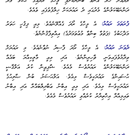
ރޯދައަށް ހުރެ އެނެމާ ބޭނުންކޮށްފި މީހާގެ ރޯދައިގެ ޙުކުމާ މެދު
ދަންނަބޭކަލުންގެ މެދުގައި ދެ ރައުޔަކަށް ޚިލާފުވެފައި ވެއެވެ.
ފުރަތަމަ ރައުޔު:
އެ މީހާގެ ރޯދަ ގެއްލޭނެއެވެ. މިއީ ފިޤުހީ ހަތަރު
މަޛްހަބުގެ (ފަތުވާ ބިނާވާ މުޢުތަމަދުގެ) އިއްތިފާޤުންނެވެ.
ދެވަނަ ރައުޔު:
އެ މީހާގެ ރޯދަ ފާސިދު ނުވާނެއެވެ. މި ރައުޔަށް
ވިދާޅުވެފައިވަނީ ޡާހިރީންނެވެ. އަދި މިއީ މާލީކިއްޔަ ބައެއް
ދަންނަބޭކަލުންގެ ރައުޔުވެސް މެއެވެ. ޝާފިޢީން ކުރެ އަލްޤާޟީ
ޙުސައިންގެ ރައުޔަކީވެސް މިއެވެ. އަލްޙަސަނު ބުން ޞާލިޙުގެ
ރައުޔަކީވެސް މިއެވެ. އަދި މިއީ އިބްނު ޢަބްދިލްބައްރާ އަދި އިބްނު
ތައިމިއްޔާ އިޚްތިޔާރު ކުރެއްވި ރައުޔުވެސް މެއެވެ.