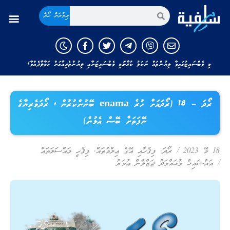
އިތުރަށް ހޯދާ
މި ވެބްސައިޓުގައިވާ ލިޔުންތައް ނަކަލު ކުރާނަމަ މި ވެބްސައިޓަށާއި ލިޔުންތެރިއާއަށް ހަވާލާދެއްވާ!
ރޯދަ – 18 (ރޯދައަށް ހުރެ enama ބޭނުންކުރުން ، ރޯދަވެރިޔާގެ
ނޭފަތަށް ބޭސް އެޅުން)
18 މޭ 2023
/
ރޯދަ
,
ފިޤުހާއި އޭގެ ޢިލްމުތައް
,
ފިޤުހީ މައްސަލަތައް
/
އައްޝައިޚް މުޙައްމަދު ޖަޒްލާން ޢުމަރު