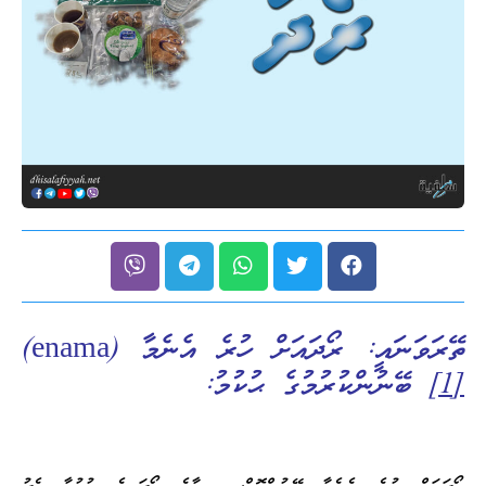
ތޭރަވަނައީ: ރޯދައަށް ހުރެ އެނެމާ (enama)
[1]
ބޭނުންކުރުމުގެ ޙުކުމު: