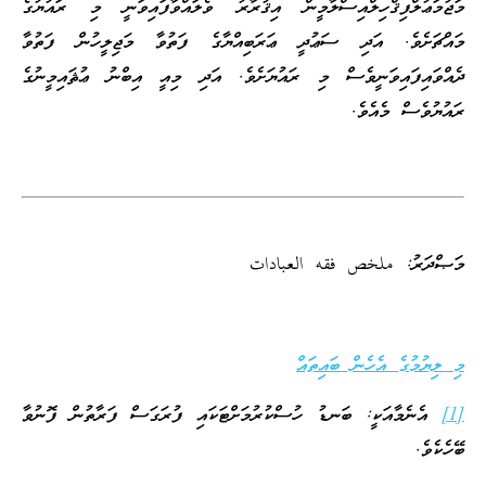
މަޖުމަޢުލްފިޤްހިލްއިސްލާމީން އިޤުރާރު ވެލައްވާފައިވަނީ މި ރައުޔުގެ
މައްޗަށެވެ. އަދި ސަޢުދީ ޢަރަބިއްޔާގެ ފަތުވާ މަޖިލީހުން ފަތުވާ
ދެއްވައިފައިވަނީވެސް މި ރައުޔަށެވެ. އަދި މިއީ އިބްނު ޢުޘައިމީނުގެ
ރައުޔުވެސް މެއެވެ.
މަޞްދަރު: ملخص فقه العبادات
މި ލިޔުމުގެ އެހެން ބައިތައް
[1]
އެނެމާއަކީ: ބަނޑު ހުސްކުރުމަށްޓަކައި ފުރަގަސް ފަރާތުން ފޮނުވާ
ބޭހެކެވެ.