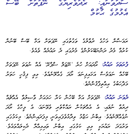
ސާދަވަނައީ: ރޯދަވެރިޔާގެ ނޭފަތަށް ބޭސް
އެޅުމުގެ ޙުކުމް
ރަމަޟާން މަހުގެ ދުވާލުގެ ވަގުތުގައި ނޭފަތަށް އަޅާ ބޭސް ބޭނުން
ކުރުމާ މެދު ދަންނަބޭކަލުންގެ މެދުގައި ދެ ރައުޔެއް ވެއެވެ.
ފުރަތަމަ ރައުޔު:
ރޯދައަށް ހުރެ ‘ނޭޒަލް ސްޕްރޭ’ އެއް ނުވަތަ ނޭފަތަށް
ބޭހެއް ނަމަވެސް އަޅައިފިނަމަ ރޯދަ ގެއްލޭނެއެވެ. މިއީ ފިޤުހީ ހަތަރު
މަޛްހަބުގެ އިއްތިފާޤުންނެވެ.
ދެވަނަ ރައުޔު:
ނޭފަތަށް އަޅާ ބޭހުން ކަރާ ހަމައަށް ވާޞިލުވާ އެއްޗެއް
ދިރުވާ ނުލައި، އެ އެއްޗަކުން ރައްކާތެރި ވެވޭނަމަ، އެ މީހާގެ ރޯދަ
ނުގެއްލޭނެއެވެ. އިބްނު ޙަޒްމު ވިދާޅުވެފައިވަނީ މިފަދައިންނެވެ. މިކަމުގައި
ވަރުގަދަ ރައުޔަކީ މިއީ ކަމުގައި އިބްނު ތައިމިއްޔާ ދެކިލައްވައެވެ.