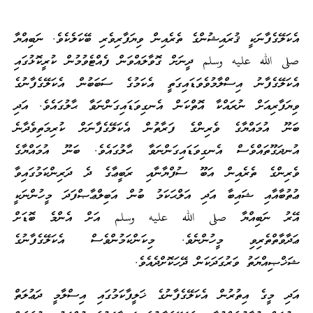
އެކަލޭގެފާނަކީ ޤުރައިޝުންގެ ތެރެއިން ވިޔަފާރިވެރި ބޭކަލެކެވެ. ނަބިއްޔާ
صلى الله عليه وسلم ދީނަށް ގޮވާލައްވަން ފެއްޓެވުމުން ކުރީކޮޅުގައި
އެކަލޭގެފާނު އިސްލާމުވެވަޑައިގަތީ އެކަމުގެ ސަބަބުން އެކަލޭގެފާނުގެ
ވިޔަފާރިއަށް ނުރައްކާ އޮތްކަން އެނގިވަޑައިގަންނަވާ ޙާލުގައެވެ. އަދި
ބަނޫ އުމައްޔާގެ ވެރިންގެ ފަރާތުން އެކަލޭގެފާނަށް ކުރިމަތިވެދާނެ
އުނދަގޫތައްވެސް އެނގިވަޑައިގަންނަވާ ޙާލުގައެވެ. ބަނޫ އުމައްޔާގެ
ވެރިންގެ ތެރެއިން އަބޫ ސުފްޔާނާއި ރަބީޢާގެ ދެ ދަރިންކަމުގައިވާ
ޢުތުބާއާއި ޝައިބާ އަދި އަލްޙަކަމު ބުން އަބިލްޢާޞްފަދަ މީހުންނަކީ
އޭރު ނަބިއްޔާ صلى الله عليه وسلم އަށް އެންމެ ބޮޑަށް
ޢަދާވާތްތެރިވި މީހުންނެވެ. މިކަންކަމުންވެސް އެކަލޭގެފާނުގެ
ޝަޚްޞިއްޔަތު ވަރުގަދަކަން ދޭހަކޮށްދެއެވެ.
އަދި މީގެ އިތުރުން އެކަލޭގެފާނުގެ ޚަލީފާކަމުގައި އިސްލާމީ ދަޢުލަތް