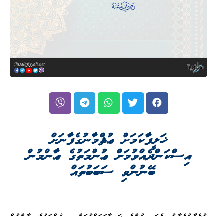
ޚަލީފާކަމަށް ޢުޘްމާނުގެފާނަށް
އިސްކަންދެއްވުމަށް ޢުންމަތުގެ ޢާންމުން
ބޭނުންވި ސަބަބުތައް