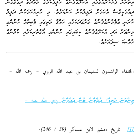
އިތުރަށް ފުޅާކުރެއްވުމާއި އެކަލޭގެފާނުގެ ޚަލީފާކަމުގެ މުއްދަތު ދިގުވެގެން
ދިއުމަކީވެސް އެކަމަށް ދަލީލުކުރާ ކަންކަމެވެ. މި ހުރިހާކަމަކުން ދަލީލު
ކުރަނީ ޢުޘްމާނުގެފާނުގެ ވަރުގަދަކަމާއި ޙައްޤު މަތީގައި ޘާބިތުވެ ހުންނެވި
މިންވަރާ އަދި އެކަލޭގެފާނުގެ ކިބައިގައި ހުންނެވި އޯގާތެރިކަމާއި ކުލުނުގެ
ޚާއްޞަ ސިފައަށެވެ.
الخلفاء الراشدون لسليمان بن عبد الله الرومي – رحمه الله –
ތިންވަނަ ޚަލީފާ: ޢުޘްމާން ބުން ޢައްފާން رضي الله عنه –
[1]
تاريخ دمشق لابن عساكر (39 / 246).