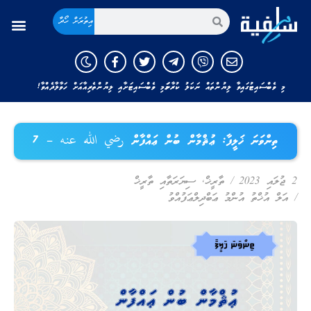
އިތުރަށް ހޯދާ
މި ވެބްސައިޓުގައިވާ ލިޔުންތައް ނަކަލު ކުރާނަމަ މި ވެބްސައިޓަށާއި ލިޔުންތެރިއާއަށް ހަވާލާދެއްވާ!
ތިންވަނަ ޚަލީފާ: ޢުޘްމާން ބުން ޢައްފާން رضي الله عنه – 7
2 ޖުލައި 2023
/
ތާރީޚް
,
ސިޔަރަތާއި ތާރީޚް
/
އަލް އުޚްތު އުންމު ޢަބްދިލްޢަފުއްވު