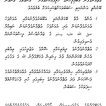
ޢުޘްމާނުގެފާނު އެބައިމީހުންގެ ޚަލީފާއަކަށްވުމަށް އުންމަތުގެ ޢާންމުން
ބޭނުންވީ އަންނަނިވި ސަބަބުތަކަށްޓަކައިކަމަށް ބެލެވެއެވެ.
އެންމެ މާތް ބޭކަލުންނަކީ އަބޫބަރުގެފާނުކަމާއި އެއަށްފަހު
ޢުމަރުގެފާނުކަން އަދި އެއަށްފަހު ޢުޘްމާނުގެފާނުކަން، ނަބިއްޔާ
صلى الله عليه وسلم ގެ ޒަމާނުއްސުރެ މީސްތަކުންނަށް
އެނގިފައިވުން.
ޢުޘްމާނުގެފާނުގެ ދީލަތިކަމާއި ޝޫރާގެ މަޖުލީހުގައި ތިއްބެވި
އެހެން ބޭކަލުންނަށް ވުރެ ގިނައިން އެކަލޭގެފާނު ﷲ ގެ މަގުގައި
ހޭދަކުރެއްވުމުން.
ލަދުވެތިކަމާއި ޙިލްމުވެރިކަމާއި ރަޙުމްކުރެއްވުމާއި މުޢާމަލާތްކުރުމުގެ
ފަސޭހަކަން ފަދަ ޢުޘްމާނުގެފާނުގެ ކިބައިގައި ހުރި ފާހަގަކޮށްލެވޭ
ސިފަތަކުގެ ސަބަބުން.
އެކަލޭގެފާނުގެ މަޑުމައިތިރިކަމާއި އޯގާތެރިކަމާއި ރަޙުމުކުރެއްވުންފަދަ