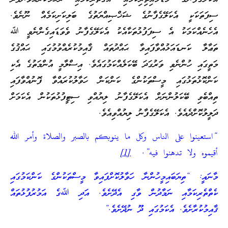
ސިފަތަކަކީ އެކަލޭގެފާނުގެ ޝަޚްޞިއްޔަތުގެ ބަލިކަށިކަމެއް ނޫނެވެ.
އެހެނެއްކަމަކު އެ ސިފަފުޅުތަކާއެކު އެކަލޭގެފާނު ވެވަޑައިގެންނެވީ ﷲ
ތަޢާލާ ކަނޑައަޅުއްވާފައިވާ ޙައްދުތައް ޤާއިމުކުރެއްވުމުގައި ޙައްޤުގެ
މަތީގައި ހުންނެވި ވަރުގަދަ ބޭކަލެއްކަމުގައެވެ. އިސްލާމީ އުންމަތުގެ އެކި
ކަންކޮޅުތަޅުގައި މީސްތަކުންގެ ކަންކަން ހަވާލުކުރައްވާ ފޮނުއްވާފައި
ތިއްބެވި ބޭކަލުންނަށް އެކަލޭގެފާނު ލިޔުއްވި ސިޓީފުޅުތަކުން އެކަމަށް
ދަލީލުކޮށްދެއެވެ. އެކަލޭގެފާނު ލިޔުއްވިއެވެ.
“استعينوا على الناس وكل ما ينوبكم بالصبر والصلاة وأمر الله
أقيموه ولا تدهنوا فيه”.
[1]
މާނައީ: “ތިޔަބައިމީހުންނާ ހަވާލުކޮށްފައިވާ މީސްތަކުންގެ ކަންކަމުގައި
ކެތްތެރިކަމާއި ނަމާދުން ވާގި އެދޭށެވެ. އަދި ﷲގެ އަމުރުފުޅުތައް
ޤާއިމުކުރާށެވެ. އެކަމުގައި ދޫ ނުދޭށެވެ.”