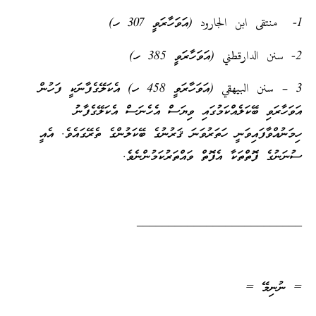
1- منتقى ابن الجارود (އަވަހާރަވީ 307 ހ)
2- سنن الدارقطني (އަވަހާރަވީ 385 ހ)
3 – سنن البيهقي (އަވަހާރަވީ 458 ހ) އެކަލޭގެފާނަކީ ފަހުން
އަވަހާރަވި ބޭކަލެއްކަމުގައި ވިޔަސް އެހެނަސް އެކަލޭގެފާނު
ހިމަނުއްވާފައިވަނީ ހަތަރުވަނަ ޤަރުނުގެ ބޭކަލުންގެ ތެރޭގައެވެ. އެއީ
ސުނަނުގެ ފޮތްތަކާ އެފޮތް ވައްތަރުކަމުންނެވެ.
__________________________
= ނުނިމޭ =