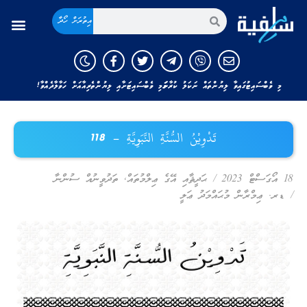
އިތުރަށް ހޯދާ
މި ވެބްސައިޓުގައިވާ ލިޔުންތައް ނަކަލު ކުރާނަމަ މި ވެބްސައިޓަށާއި ލިޔުންތެރިއާއަށް ހަވާލާދެއްވާ!
تَدْوِيْنُ السُّنَّةِ النَّبَوِيَّةِ – 118
18 އޯގަސްޓް 2023
/
ޙަދީޘާއި އޭގެ ޢިލްމުތައް
,
ތަދުވީނުއް ސުންނާ
/
ޑރ. ޢިމްރާން މުޙައްމަދު ޢަލީ