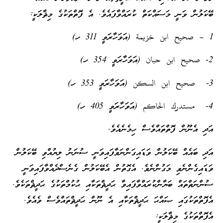
ބޭކަލުން ވަނީ މަސައްކަތް ކުރައްވާފައެވެ. އެ ފޮތްތަކުގެ މިޘާލަކީ:
1 – صحيح ابن خزيمة (އަވަހާރަވީ 311 ހ)
2- صحيح ابن حبان (އަވަހާރަވީ 354 ހ)
3- صحيح ابن السكن (އަވަހާރަވީ 353 ހ)
4- مستدرك الحاكم (އަވަހާރަވީ 405 ހ)
އަދި އެނޫން ފޮތްތައްވެސް ހިމެނެއެވެ.
އަދި ބައެއް ބޭކަލުން ވަޑައިގަންނަވާފައިވަނީ ސުނަނު ލިޔުއްވި ބޭކަލުން
ވަޑައިގެންނެވި މަގުންނެވެ. އެގޮތުން އެބޭކަލުން ގެނެސްދެއްވާފައިވަނީ
ސުންނަތްތައް ބަޔާންކުރައްވާފައިވާ ޙަދީޘްތަކާއި ޙުކުމްތަކުގެ ޙަދީޘްތަކެވެ.
އެފޮތްތަކުގައި ޞައްޙަ ޙަދީޘްތަކާއި އެ ނޫން ޙަދީޘްތައްވެސް ވެއެވެ.
އެފޮތްތަކުގެ މިޘާލަކީ: