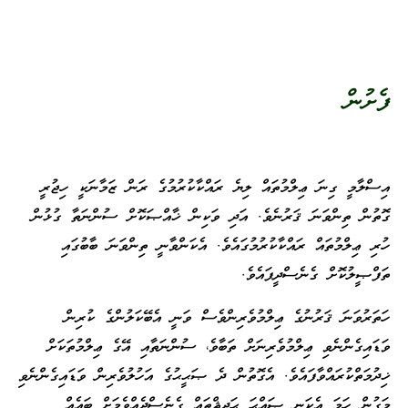
ފެށުން
އިސްލާމީ ގިނަ ޢިލްމުތައް ލިޔެ ރައްކާކުރުމުގެ ރަން ޒަމާނަކީ ހިޖުރީ
ގޮތުން ތިންވަނަ ޤަރުނެވެ. އަދި ވަކިން ޚާއްޞަކޮށް ސުންނަތާ ގުޅުން
ހުރި ޢިލްމުތައް ރައްކާކުރުމުގައެވެ. އެކަންވާނީ ތިންވަނަ ބާބުގައި
ތަފްޞީލުކޮށް ގެނެސްދީފައެވެ.
ހަތަރުވަނަ ޤަރުނުގެ ޢިލްމުވެރިންވެސް ވަނީ އެބޭކަލުންގެ ކުރިން
ވަޑައިގެންނެވި ޢިލްމުވެރިނަށް ތަބާވެ، ސުންނަތާއި އޭގެ ޢިލްމުތަކަށް
ޚިދުމަތްކުރައްވާފައެވެ. އެގޮތުން ދެ ޞަޙީޙުގެ އަހުލުވެރިން ވަޑައިގެންނެވި
މަގުން ހަމަ އެކަނި ޞައްޙަ ޙަދީޘްތައް ގެނެސްދެއްވެމަށް ބައެއް