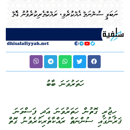
ހަތަރުވަނަ ބާބު
ހިޖުރީ ގޮތުން ހަތަރުވަނަ އަދި ފަސްވަނަ
ޤަރުނުގައި ސުންނަތް ރައްކާތެރިކުރެވުނު ގޮތް