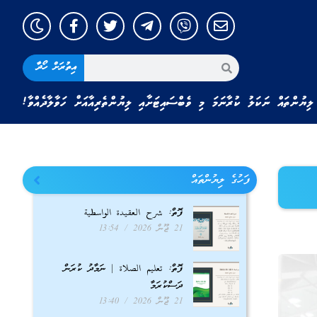
އިތުރަށް ހޯދާ
ލިޔުންތައް ނަކަލު ކުރާނަމަ މި ވެބްސައިޓަށާއި ލިޔުންތެރިއާއަށް ހަވާލާދެއްވާ!
ފަހުގެ ލިޔުންތައް
ފޮތް: شرح العقيدة الواسطية
21 ޖޫން 2026
13:54
ފޮތް: تعليم الصلاة | ނަމާދު ކުރަން
ދަސްކުރަމާ
21 ޖޫން 2026
13:40