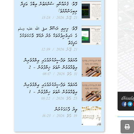
ފޮތް: ޤުރުއާނާއި ސުންނަތުން ތިބާގެ ޢަޤީދާ
ލިބިގަންނާށެވެ!
21 ޖޫން 2026
13:28
ފޮތް: ކީރިތި ރަސޫލާ صلى الله عليه وسلم
ގެ ކައިވެނިފުޅުތަކާ މެދު ދެކެވޭ ވާހަކަތަކުގެ
ޙަޤީޤަތް
21 ޖޫން 2026
12:39
އާޔަތެއް ތަފްސީރުކުރުމުގައި ޢިލްމުވެރިން
އިޖްމާޢުވުން ނުވަތަ ޚިލާފުވުން – 2
31 މާޗް 2026
08:17
އާޔަތެއް ތަފްސީރުކުރުމުގައި ޢިލްމުވެރިން
އިޖްމާޢުވުން ނުވަތަ ޚިލާފުވުން – 1
25 މާޗް 2026
08:22
ޢީދު ފާހަގަކުރުން
19 މާޗް 2026
16:23