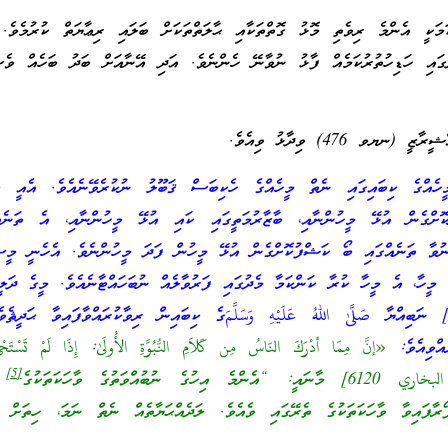
ކަމަކީ އެންމެ ރިވެތި މޮޅު ގޮތްތަކާއި ޙާލަތްތަކަށް ބަލައި ރިޢާޔަތް ކުރުމެވެ
ުގައި ހަޑިހުތުރުކަމެއް ފާޅު ނުވާނޭ ހެންނެވެ. އަދި އޭނާއަށް ބަދު ބަހެއް ވެސ
ޔވ 476) ވިދާޅު ވިއެވެ.
ީހެއްގެ ކިބައިގައި ނެތް މީހެއްގެ ހެކިބަސް ޤަބޫލު ނުކުރެވޭނެއެވެ. އެއީ ލ
ކޮށްގެން އުޅޭ މީހުންނާއި، ބާޒާރުމަތީގައި ކައި އުޅޭ މީހުންނާއި، އެ ތަނެއ
ނުވާ ތަނެއްގައި ބޯ ކަޝްފުކޮށްގެން އުޅޭ މީހުން ފަދަ މީހުންނެވެ. އެހެނީ މީސް
 މީހާ، އެ މީހާ ކުރާ ކަންކަމާ މެދުގައި ފަރުވާލެއް ނުބަހައްޓާނެއެވެ. މީގެ ދަލީ
ސްޢޫދު [(ނޔވ 39)] ނަބިއްޔާ صَلَّىٰ اللهُ عَلَيْهِ وَسَلَّمَގެ ކިބައިން ރިވާކުރައްވާފައިވާ ޙަދީޘ
ްވިއެވެ:
«إنَّ مِمّا أدْرَكَ النّاسُ مِن كَلاَمِ النُّبُوَّةِ الأُولَىٰ: إِذَا لَمْ تَسْتَحْي
[5]
ނުބުއްވަތުގެ ވާހަކަތަކުގެ
ތ
ރާފައިވާ ވާހަކަތަކުގެ ތެރޭގައި ވެއެވެ. ލަދެއްޙަޔާތެއް ނެތް ނަމަ، ހިތަށް އެ