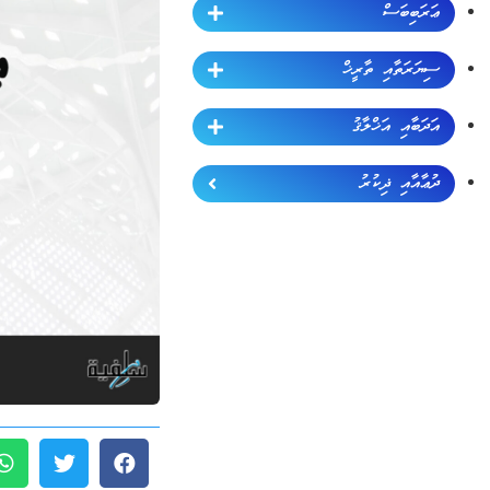
ޢަރަބިބަސް
ސިޔަރަތާއި ތާރީޚް
އަދަބާއި އަޚްލާޤު
ދުޢާއާއި ޛިކުރު