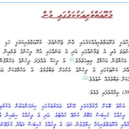
މުރޫއަތްތެރިއަކުކަމުގައި ވުން
ަކީ މުރޫއަތްތެރިއެއްކަމުގައި ވާން ޖެހޭނެއެވެ. މުރޫއަތްތެރިކަމަކީ ހަޑި ކަ
 ނުވަތަ އެއީ އެ ޒަމާނެއްގައި އަދި އެ ތަނެއްގައި އުޅޭ މީހުންގެ ތެރެއިން އ
[1]
ަޚުލާޤުން އަޚުލާޤު ލިބިގަތުމެވެ.
އެ މީހަކާ އެއްފަދަ މީހުންގެ އަޚުލާޤުން 
ުއްދަ ކަންތަކުގައި އެ މީހުންގެ އުޅުމަށް ތަބާވުމެވެ. އެ އަޚުލާޤަކަށް ޢައ
[2]
ކަށް ތަބާވުމެއް ނުވެއެވެ.
އެންމެ ބޮޑަށް ފާޅުވާކަމަކީ އޭނާގެ ޢަމަލުތަކުގައި ކިޔަމަންގަތުން އެކުލެވިގެ
ެ މީހެއްގެ ހެކިބަސް ޤަބޫލު ކުރެވޭ ހުއްޓެވެ. އަދި އެ މީހެއްގެ ކިބައިން ފާޅު
ދުމާއި މުރޫއަތްތެރިކަމާ ޚިލާފުވުން ނަމަ، އެ މީހެއްގެ ހެކިބަސް ރައްދު ކުރެވޭނެއ