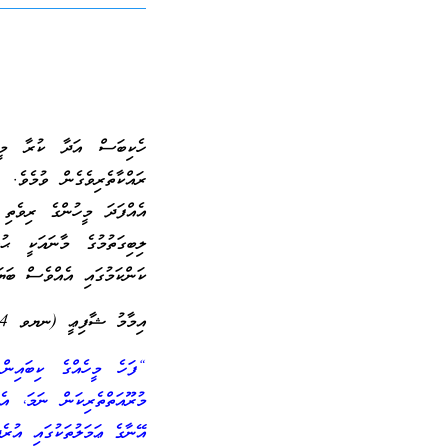
ހެކިބަސް އަދާ ކުރާ މީހާއ
ރައްކާތެރިވެގެން ވުމެވެ.
އެއްފަދަ މީހުންގެ ރިވެތި އ
ލިބިގަތުމުގެ މާނައަކީ ޙ
ކަންކަމުގައި އެއްވެސް ބަޔަ
އިމާމު ޝާފިޢީ (ނޔވ 204) ވިދާޅުވެފައި ވެއެވެ.
“ފަހެ މީހެއްގެ ކިބައިން 
މުރޫއަތްތެރިކަން ނަމަ، އ
އޭނާގެ ޢަމަލުތަކުގައި އުރެ