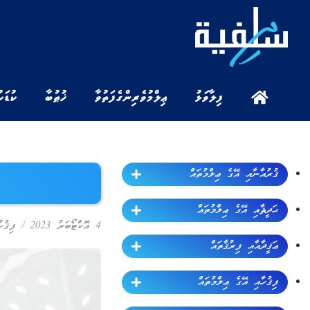
ފިލާވަޅު
ޢިލްމުވެރިންގެ ފަތުވާ
ޚުޠުބާ
ކުޑަކ
ޤުރުއާނާއި އޭގެ ޢިލްމުތައް
ޙަދީޘާއި އޭގެ ޢިލްމުތައް
4 އޮކްޓޯބަރު 2023
/
ފިޤުހ
ޢަޤީދާއާއި ފިރުޤާތައް
ފިޤުހާއި އޭގެ ޢިލްމުތައް