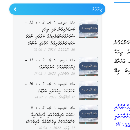
ފިލާވަޅު
مادة التوحيد ٦ (ف 2 ، د 12 –
ކަނޑައެޅިގެން ވަކި މީހަކީ
ސުވަރުގެވަންތަވެރިއެއް ކަމުގައި ނުވަތަ
ންކަމުން
ނަރަކަވަންތަވެރިއެއް ކަމުގައި ބުނުން)
30 ނޮވެމްބަރު 2024
02:00
ެ މީހަކާ
مادة التوحيد ٦ (ف 2 ، د 11 –
އަޚުލާޤު
ޤިޔާމަތްދުވަހުގެ ކަންތައްތައް)
ިބު ކިޔޭ
28 ފެބްރުއަރީ 2023
17:02
مادة التوحيد ٦ (ف 2 ، د 10 –
ކަށްވަޅުގެ ނިޢުމަތާއި ޢަޛާބު)
17 އޮކްޓޯބަރު 2022
14:37
ންވުމާއި
مادة التوحيد ٦ (ف 2 ، د 9 –
ޞައްޙަ ޙަދީޘްތަކުގައި ވާރިދުފައިވާ
ވާކަމަކީ
ކަންތައްތަކަށް އީމާންވުމުގެ ވާޖިބުކަން)
[3]
ެވެ.”
31 ޖުލައި 2022
10:24