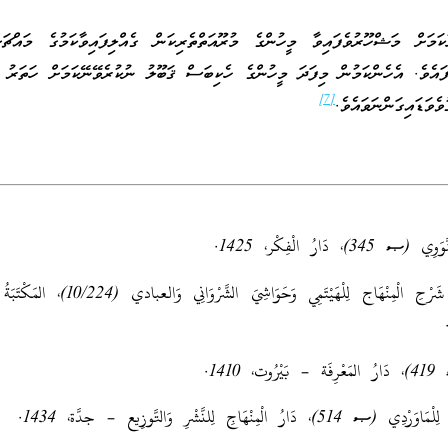
ަމަށް މަޝްހޫރުވެފައިވާ މީހުންގެ މުރޫއަތްތެރިކަން ގެއްލިފައިވާކަމުގެ މައްޗަ
ފައެވެ. އެހެންކަމުން މިފަދަ މީހުންގެ ހެކިބަސް ޤަބޫލު ނުކުރެވޭނޭކަމަށް ހަތަރު މ
[7]
ެވަޑައިގަންނަވައެވެ.
، دَارُ الْفِكْر، 1425.
تُحْفَةُ الْمُحْتَاج فِي شَرْحِ الْمِنْهَاج لِلْهَيْتَمِي وَحَوَاشِيَ ال
 1410.
لْمِنْهَاجِ لِلنَّشْرِ وَالتَّوزِيع – جدَّة، 1434.