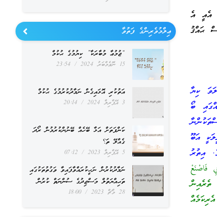
. އެއީ އެ
ް ޙައްޤު
ޢިލްމުވެރިންގެ ފަތުވާ
“ޖުމުޢާ މުބާރަކާ” ކިޔުމުގެ ޙުކުމް
15 ނޮވެމްބަރު 2024
23:54
ަވަ ކިޔާ
އަތުކުރި އޮޅައިގެން ނަމާދުކުރުމުގެ ޙުކުމް
3 އޭޕްރިލް 2024
20:14
ްގައި ބޯ
ތަކުންނާ
ކަންފަތަށް އަޅާ ބޭހެއް ބޭނުންކުރުމުން ރޯދަ
ލަކީ އަބޫ
ގެއްލޭ ތަ؟
ެވެ. އިތުރު
5 އޭޕްރިލް 2023
07:12
ِ فَاصْنَعْ
ނަމާދުކުރުން ނަހީކުރައްވާފައިވާ ވަގުތުތަކުގައި
ތަޙިއްޔަތުލް މަސްޖިދުގެ ސުންނަތް ކުރުން
ެރެއިން
28 މާޗް 2023
18:00
ރިކަމެއް