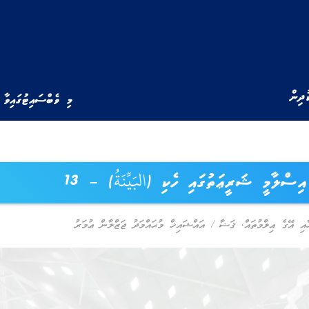
ުދިން
މި ވެބްސައިޓުގައިވާ 
އިސްލާމީ ޝަރީޢަތުގައި ހެކި (البَيِّنَةُ) – 13
ާއި އޭގެ ޢިލްމުތައް
,
ޤަޟާ
/
އައްޝައިޚް މުޙައްމަދު ޖަޒްލާން ޢުމަރު