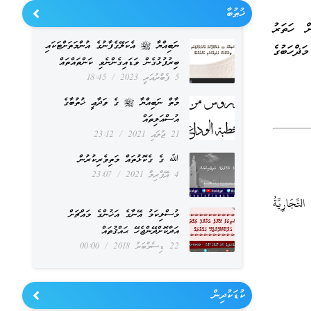
ޚުޠުބާ
ށް ހަތަރު
ނަބިއްޔާ ﷺ އެކަލޭގެފާނުގެ އުންމަތަށްޓަކައި
ަޛްހަބުގެ
ބިރުފުޅުގެން ވަޑައިގެންނެވި ކަންތައްތައް
5 ފެބްރުއަރީ 2023
18:45
މާތް ނަބިއްޔާ ﷺ ގެ ވަދާޢީ ޚުތުބާގެ
އުސްއަލިތައް
21 ޖުލައި 2021
23:12
ﷲ ގެ ގެކޮޅުތައް މަތިވެރިކުރުން
4 އޭޕްރިލް 2021
23:07
شَّرْوَانِي وَالعبادي (10/224)، المَكْتَبَةُ التِّجَارِيَّةُ
މުސްލިކަމު އޭނާގެ އަޚުންގެ މައްޗަށް
އަދާކޮށްދޭންޖެހޭ ޙައްޤުތައް
22 ޑިސެމްބަރު 2018
00:00
ކުޑަކުދިން