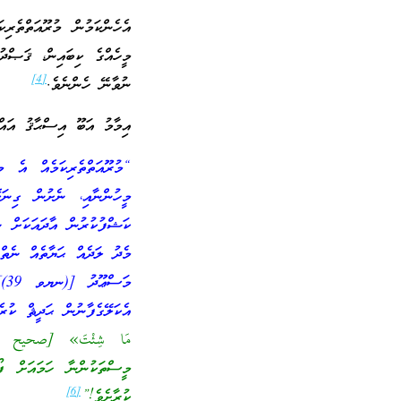
އެހެންކަމުން މުރޫއަތްތެރި
މީހެއްގެ ކިބައިން، ޤަޞްދ
[4]
ނުވާނޭ ހެންނެވެ.
އިމާމު އަބޫ އިސްޙާޤު އައްޝީރާޒީ (ނ
“މުރޫއަތްތެރިކަމެއް އެ މ
މީހުންނާއި، ނެށުން ގިނަ
ކަޝްފުކުރުން އާދައަކަށް 
މެދު ލަދެއް ޙަޔާތެއް ނެތް
މަ
އެކަލޭގެފާނުން ޙަދީޘް ކުރެއ
مَا شِئْتَ» [صحيح البخاري 6120] މާނައީ: “އެންމެ އިހުގެ 
މީސްތަކުންނާ ހަމައަށް ފޯ
[6]
ކުރާށެވެ!”