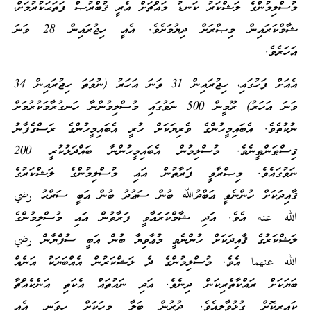
މުސްލިމުންގެ ލަޝްކަރު ކަނޑު މައްޗަށް އެރީ ޤުބްރުޞް ފަތަޙަކުރުމަށް،
ޝާމްކަރައިން މިޞްރަށް ދިޔުމަށެވެ. އެއީ ހިޖުރައިން 28 ވަނަ
އަހަރެވެ.
އެއަށް ފަހުގައި، ހިޖުރައިން 31 ވަނަ އަހަރު (ނުވަތަ ހިޖުރައިން 34
ވަނަ އަހަރު) ރޫމީން 500 ނަވުގައި މުސްލިމުންނާ ހަނގުރާމަކުރުމަށް
ނުކުތެވެ. އެބައިމީހުންގެ ވެރިޔަކަށް ހުރީ އެބައިމީހުންގެ ރަސްގެފާނު
ޤިސްޠަންޠީނެވެ. މުސްލިމުން އެބައިމީހުންނާ ބައްދަލުކުރީ 200
ނަވުގައެވެ. މިޞްރާވީ ފަރާތުން އައި މުސްލިމުންގެ ލަޝްކަރުގެ
ޤާއިދަކަށް ހުންނެވީ ޢަބްދުﷲ ބުން ސަޢުދު ބުން އަބީ ސަރްޙު رضي
الله عنه އެވެ. އަދި ޝާމްކަރައާވީ ފަރާތުން އައި މުސްލިމުންގެ
ލަޝްކަރުގެ ޤާއިދަކަށް ހުންނެވީ މުޢާވިޔާ ބުން އަބީ ސުފްޔާން رضي
الله عنهما އެވެ. މުސްލިމުންގެ ދެ ލަޝްކަރުން އެއްބަޔަކު އަނެއް
ބަޔަކަށް ރައްކާތެރިކަން ދިނެވެ. އަދި ނައުތައް އެކަތި އަނެކެއްޗާ
ކައިރިކޮށް ގުޅުވާލިއެވެ. ދުރުން ބަލާ މީހަކަށް ހީވަނީ އެއީ