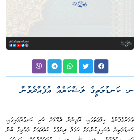
ނ. ކަނޑުމަތީގެ ލަޝްކަރެއް އުފެއްދެވުން
ޢުމަރުގެފާނުގެ ޚިލާފަތުގައި، ރޫމީންނާ ދެކޮޅަށް ކުރި ހަނގުރާމައިގައި،
ކަނޑުމަތިން އެބައިމީހުންނަށް ހަމަލާ ދިނުމުގެ ހުއްދައަށް މުޢާވިޔާ ބުން