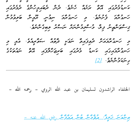
ކަނޑުމެދުގައި އޮތް ރަށެއް ހެނެވެ. ދެން ދެބައިމީހުންގެ ދެމެދުގައި
ހަނގުރާމަ ފެށުނެވެ. މި ހަނގުރާމަ ނިމުނީ ރޫމީން ބަލިވުމުން
ޤިސްޠަންޠީނު ފިލާ، މުސްލިމުންނަށް ނަޞްރު ލިބިގެންނެވެ.
މި ހަނގުރާމައަށް ދެވިފައިވާ ނަމަކީ ޛާތުއް ޞަވާރީއެވެ. އެއީ މި
ހަނގުރާމައިގައި ކަނޑު މެދުގައި ބަރިޖަހާލާފައި އޮތް ނައުތަކުގެ
ގިނަކަމުންނެވެ.
[2]
الخلفاء الراشدون لسليمان بن عبد الله الرومي – رحمه الله –
ތިންވަނަ ޚަލީފާ: ޢުޘްމާން ބުން ޢައްފާން رضي الله عنه –