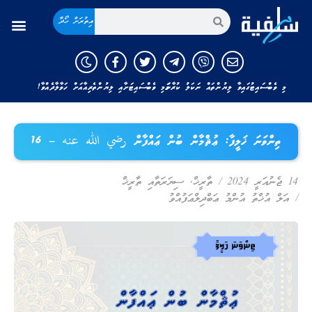
އިތުރަށް ހޯދާ
މި ވެބްސައިޓުގައިވާ ލިޔުންތައް ނަކަލު ކުރާނަމަ މި ވެބްސައިޓަށާއި ލިޔުންތެރިއާއަށް ހަވާލާދެއްވާ!
ތިންވަނަ ޚަލީފާ: ޢުޘްމާން ބުން ޢައްފާން رضي الله عنه – 16
14 ޖެނުއަރީ 2024
/
ތާރީޚް
,
ސިޔަރަތާއި ތާރީޚް
/
އަލް އުޚްތު އުންމު ޢަބްދިލްޢަފުއްވު