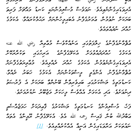
އަބީ ސުފްޔާން رضي الله عنهما ޢުމަރުގެފާނުގެ އަރިހުގައި
އެދިވަޑައިގެންނެވިއެވެ. ނަމަވެސް މުސްލިމުންނަކީ ކަނޑު މައްޗަށް ފަރިތަ
ބަޔަކަށް ނުވުމުން، ޢުމަރުގެފާނު އެބައިމީހުންނަށް ރަޙުމްކުރައްވާ، އެކަމުގެ
ހުއްދަ ނުދެއްވައެވެ.
ޢުޘްމާނުގެފާނުގެ ޚިލާފަތުގައި އަނެއްކާވެސް މުޢާވިޔާ رضي الله عنه
އެކަމުގެ ހުއްދަދެއްވުމަށް އެކަލޭގެފާނުގެ އަރިހުގައި ތަކުރާރުކޮށް
އެދިވަޑައިގެންނެވުމުން އެކަމުގެ ހުއްދަ ދެއްވިއެވެ. މުޢާވިޔަތުގެފާނަށް
ޢުޘްމާނުގެފާނު އެންގެވީ މީސްތަކުންނަށް އެކަމުގެ ޚަބަރު ދެއްވާ،
ކަނޑުމަތީގެ ލަޝްކަރުގައި ބައިވެރިވާން ބޭނުންވާ ބަޔަކަށް އެ ފުރުޞަތު
ދިނުމަށެވެ. އަދި އެކަމަށް އެއްވެސް މީހަކަށް މަޖުބޫރު ނުކުރުމަށެވެ.
ފަހެ، މުސްލިމުންގެ ކަނޑުމަތީގެ ލަޝްކަރުގެ ޤާޢިދަކަށް ހަމަޖެއްސެވީ
ޢަބްދުﷲ ބުން ޤައިސް رحمه الله އެވެ. އެކަލޭގެފާނު ރޫމީންގެ އެތައް
ނައުތަކަށް އަރާވަޑައިގެން ޣަނީމާ އެއްކުރެއްވިއެވެ.
[1]