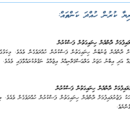
ިޔާ ކުރުން ހުއްދަ ކަންތައް:
ލައިފުމަށް ދާންދެން ހިނައިގަތުން ފަސްކުރުން
މަށް ދާންދެން ޖުނުބުން ހިނައިގަތުން ފަސްކުރުން ހުއްދަވެގެން ވެއެވެ. މިކަމުގެ
ާމާ އަދި އިބްނު ޙަޖަރު އަލްޢަސްޤަލާނިއްޔު އިޖުމާޢު ނަޤުލުކުރައްވާފައި ވެއެވެ.
ލައިފުމަށް ދާންދެން ހިނައިގަތުން ފަސްކުރުން
ަކު ފަޖުރުލައިފުމަށް ދާންދެން ހިނައިގަތުން ފަސްކުރުން ހުއްދަވެގެން ވެއެވެ. މި
ުންނެވެ.