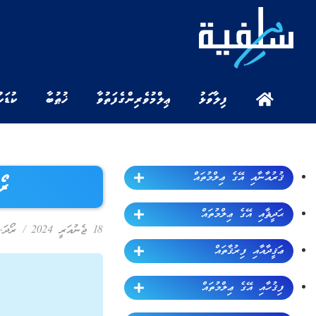
ފިލާވަޅު
ޢިލްމުވެރިންގެ ފަތުވާ
ޚުޠުބާ
ކުޑަކ
ޤުރުއާނާއި އޭގެ ޢިލްމުތައް
ރޯދަ – 2
ޙަދީޘާއި އޭގެ ޢިލްމުތައް
18 ޖެނުއަރީ 2024
/
ރޯދަ
,
ޢަޤީދާއާއި ފިރުޤާތައް
ފިޤުހާއި އޭގެ ޢިލްމުތައް