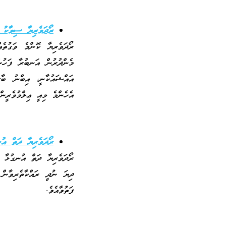
ރޯދަވެރިޔާ ސިވާކު 
ރޯދަވެރިޔާ ކޮންމެ ވަގުތެ
މެންދުރުން އަނބުރާ ފަހުން
އައްޝައުކާނީ، އިބްނު ބާޒ
އެހެންމެ މިއީ ޢިލްމުވެރީން
ރޯދަވެރިޔާ ދަތް އު
ރޯދަވެރިޔާ ދަތް އުނގުޅާ ބ
ދިޔަ ނުދީ ރައްކާތެރިވާން 
ފަތުވާއެވެ.