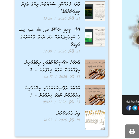
ފޮތް: ޤުރުއާނާއި ސުންނަތުން ތިބާގެ ޢަޤީދާ
ލިބިގަންނާށެވެ!
21 ޖޫން 2026
13:28
ފޮތް: ކީރިތި ރަސޫލާ صلى الله عليه وسلم
ގެ ކައިވެނިފުޅުތަކާ މެދު ދެކެވޭ ވާހަކަތަކުގެ
ޙަޤީޤަތް
21 ޖޫން 2026
12:39
އާޔަތެއް ތަފްސީރުކުރުމުގައި ޢިލްމުވެރިން
އިޖްމާޢުވުން ނުވަތަ ޚިލާފުވުން – 2
31 މާޗް 2026
08:17
އާޔަތެއް ތަފްސީރުކުރުމުގައި ޢިލްމުވެރިން
އިޖްމާޢުވުން ނުވަތަ ޚިލާފުވުން – 1
25 މާޗް 2026
08:22
ޢީދު ފާހަގަކުރުން
19 މާޗް 2026
16:23