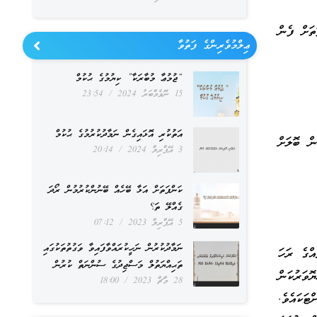
ތަށް ފެން
ޢިލްމުވެރިންގެ ފަތުވާ
“ޖުމުޢާ މުބާރަކާ” ކިޔުމުގެ ޙުކުމް
15 ނޮވެމްބަރު 2024
23:54
އަތުކުރި އޮޅައިގެން ނަމާދުކުރުމުގެ ޙުކުމް
ް ބޮލަށް
3 އޭޕްރިލް 2024
20:14
ކަންފަތަށް އަޅާ ބޭހެއް ބޭނުންކުރުމުން ރޯދަ
ގެއްލޭ ތަ؟
5 އޭޕްރިލް 2023
07:12
ނަމާދުކުރުން ނަހީކުރައްވާފައިވާ ވަގުތުތަކުގައި
އްގެ ރަހަ
ތަޙިއްޔަތުލް މަސްޖިދުގެ ސުންނަތް ކުރުން
ވަރުކަން
28 މާޗް 2023
18:00
ޓަކައެވެ.