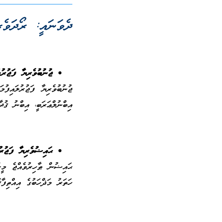
ދެވަނައީ: ރޯދަވެރ
ޖުނުބުވެރިޔާ ފަޖުރު
ޖުނުބުވެރިޔާ ފަޖުރުލައިފު
އިބްނުލްޢަރަބީ، އިބްނު ޤުދ
ޙައިޟުވެރިޔާ ފަޖުރު
ޙައިޟުން ޠާހިރުވެއްޖެ މީހ
ހަތަރު މަޛްހަބުގެ އިއްތިފާޤ