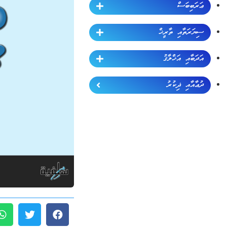
ޢަރަބިބަސް
ސިޔަރަތާއި ތާރީޚް
އަދަބާއި އަޚްލާޤު
ދުޢާއާއި ޛިކުރު