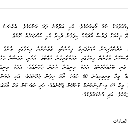
ާޢުވުމަކާ ނުލާ ލޯބިކުރުމެވެ. އެއީ އަތްލުން ފަދަ ކަންކަމެވެ. އެހެނަސް އެ
ޭ މީހާއަށް ފަރުޟު ރޯދައެއް ހިފަމުން ދާއިރު އެއީ ހުއްދަކަމެއް ނޫނެވެ.
ެދުންވެރިކަން ކުޑަވެފައިވާ މީހުންނާއި ޒުވާނުންނާ މިކަމުގައި ޢާންމު ގޮ
އްޞަކޮށް ޒުވާނުން މިކަމުގައި ރައްކާތެރިވުން ހުއްޓެވެ. އެހެނީ ރަމަޟާން މަހު
މަނި ބޭރުވެއްޖަނަމަ އަޅަކު މިނިވަން ކުރަން ޖެހޭނެއެވެ. އަޅަކު މިނިވަން
ކުޅަދާނަކަން ލިބިފައި ނުވާ މީހާ ވިދިވިދިގެން 60 ދުވަހު ރޯދަ ހިފަން ޖެހޭނެއެވެ. އަދި 
ކުޅަދާނަކަން ލިބިފައި ނުވާ މީހާ 60 މިސްކީނުންނަށް ކާންދޭން ޖެހޭނެއެވެ. އަދި ރަމަޟާން މަހު ރޯ
ައެކެވެ. އަދި މުންކަރާތެކެވެ.
لعبادات