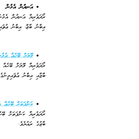
އަނދުން އެޅުން
ރޯދަވެރިޔާ އަނދުން އެޅުން
އިބްނު ބާޒް، އިބްނު ޢުޘައި
ލޮލަށް ބޭހެއް އެޅުނ
ރޯދަވެރިޔާ ލޮލަށް ބޭހެއް 
ބާޒާއި އިބްނު ޢުޘައިމީނުގެ
ކަންފަތަށް ބޭހެއް އ
ރޯދަވެރިޔާ ކަންފަތަށް ބޭހ
ބާޒުގެ ރައުޔެވެ.