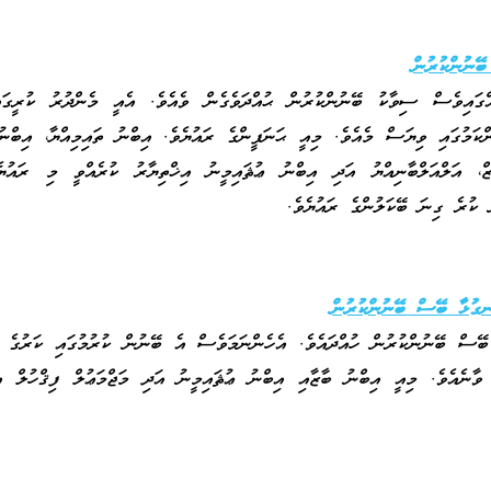
ބޭނުންކުރުން
އްގައިވެސް ސިވާކު ބޭނުންކުރުން ޙުއްދަވެގެން ވެއެވެ. އެއީ މެންދުރު ކުރީގައ
ކަމުގައި ވިޔަސް މެއެވެ. މިއީ ޙަނަފީންގެ ރައުޔެވެ. އިބްނު ތައިމިއްޔާ، އިބްނުލް
ް، އަލްއަލްބާނިއްޔު އަދި އިބްނު ޢުޘައިމީނު އިޚްތިޔާރު ކުރެއްވީ މި ރައުޔެ
 ކުރެ ގިނަ ބޭކަލުންގެ ރައުޔެވެ.
ނގުޅާ ބޭސް ބޭނުންކުރުން
ޭސް ބޭނުންކުރުން ހުއްދައެވެ. އެހެންނަމަވެސް އެ ބޭނުން ކުރުމުގައި ކަރުގެ އ
ވާނެއެވެ. މިއީ އިބްނު ބާޒާއި އިބްނު ޢުޘައިމީނު އަދި މަޖްމަޢުލް ފިޤްހުލް އ