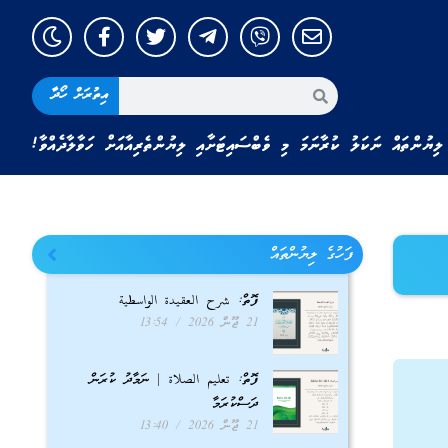
އިތުރަށް ހޯދާ
ލިޔުންތައް ނަކަލު ކުރާނަމަ މި ވެބްސައިޓަށާއި ލިޔުންތެރިއާއަށް ހަވާލާދެއްވާ!
ފަހުގެ ލިޔުންތައް
ފޮތް: شرح العقيدة الواسطية
21 ޖޫން 2026
13:54
ފޮތް: تعليم الصلاة | ނަމާދު ކުރަން
ދަސްކުރަމާ
21 ޖޫން 2026
13:40