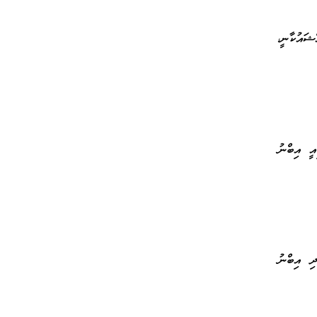
ޝައުކާނީ،
އީ އިބްނު
ދި އިބްނު