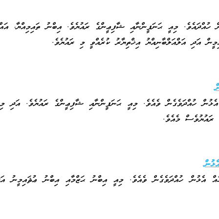
 ހުއްދައެވެ. މިއީ ޙަނަފީންނާއި ޝާފިޢީންގެ ރައުޔެވެ. އިބްނު ތައިމިއްޔާ، އައް
މީން އަދި އަލްއަލްބާނިއްޔު އިޚްތިޔާރު ކުރެއްވީ މި ރައުޔެވެ.
ް
އެޅުން ހުއްދަވެގެން ވެއެވެ. މިއީ ޙަނަފީންނާއި ޝާފިޢީންގެ ރައުޔެވެ. އަދި މި
 ރައުޔުވެސް މެއެވެ.
ެޅުން
ެއް އެޅުން ހުއްދަވެގެން ވެއެވެ. މިއީ އިބްނު ޙަޒްމާއި އިބްނު ޢުޘައިމީނު އަ