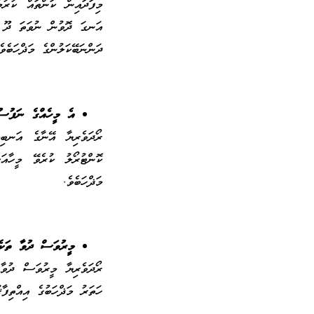
މިފަދައިން ކަންތައް ކުރު
އަނގަ ދޮވުން ނުވަތަ ދޫ 
ދަންނަބޭކަލުންގެ މަޛްހަބެވެ
އެ މީހެއްގެ ނަފުސ
ރޯދަވެރިޔާ އޭނާގެ އަނބި
ކޮންޓުރޯލު ކުރެވޭ މީހާއ
މަޛްހަބެވެ.
މީރުވަސް ދުވާ ތަކެ
ރޯދަވެރިޔާ މީރުވަސް ދުވާ
ހަތަރު މަޛްހަބުގެ އިއްތިފާޤ