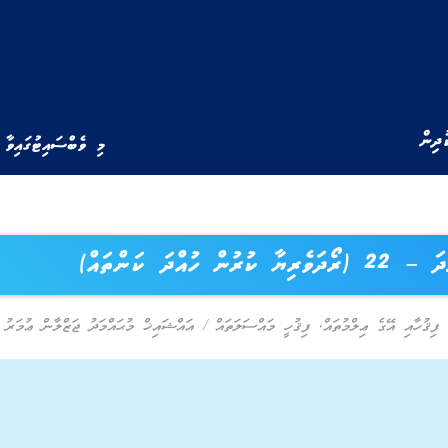
ުދިން
މި ވެބްސައިޓުގައިވާ 
2 (ރޯދަވެރިޔާ ކުރުން ހުއްދަ ކަންތައް)
ފިޤުހާއި އޭގެ ޢިލްމުތައް
,
ފިޤުހީ މައްސަލަތައް
/
އައްޝައިޚް މުޙައްމަދު ޖަޒްލާން ޢުމަރު