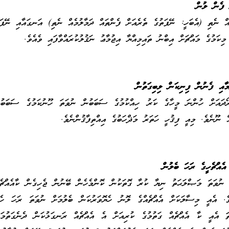
 ފެން ލުން
ެއް ނެތި (އެބަހީ: ނޭފަތުގެ ތެރެއަށް ފެންތައް ދަމާލުމެއް ނެތި) އަނގައާއި ނޭފަ
މިކަމުގެ މައްޗަށް އިބްނު ތައިމިއްޔާ އިޖުމާޢު ނަޤުލުކުރައްވާފައި ވެއެވެ.
މާއި ފެނުން ފިނިކަން ލިބިގަތުން
ރޯދައަށް ހުންނަ މީހާގެ ކަރު ހިއްކުމުގެ ސަބަބުން ނުވަތަ ހޫނުކަމުގެ ސަބަބުނ
 ނޫނެވެ. މިއީ ފިޤުހީ ހަތަރު މަޛްހަބުގެ އިއްތިފާޤުންނެވެ.
 އެއްޗެހީގެ ރަހަ ބެލުން
އި ނުވަތަ މަޞްލަޙަތު ނިޔާ ކުރާ ގޮތަކުން ކޮންމެހެން ބޭނުން ޖެހިގެން ކާއެއްޗެ
ވެ. އެއީ މިސާލަކަށް އެއްޗެއްގެ ލޮނު ހެޔޮވަރުކަން ބެލުމަށް ނުވަތަ ރަހަ ހެޔޮ
ަތަ އެއީ ކާ އެއްޗެއް ގަތުމުގެ ކުރިއަށް އެ އެއްޗެއް ރަނގަޅުކަން ދެނެގަތުމަށް