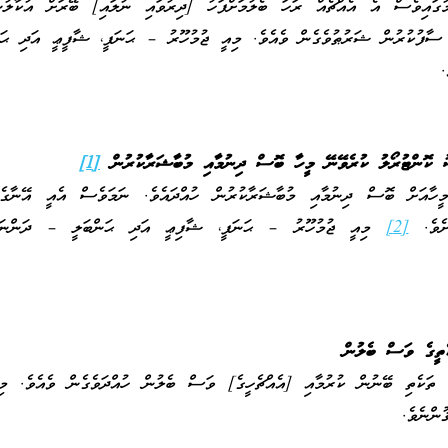
މުގައިވެސް އެ އެއްޗެއް ރަހަ ބެލުމަށްފަހު [ދިރުވައި ނުލައި] ބޭރަށް އުކާލުނ
ސާފުކުރުން ޝަރުޠުވެގެން ވެއެވެ. މިއީ ޖުމުހޫރު – ޙަނަފީ، ޝާފީޢީ އަދި ޙަ
.
ު ކޮންޓުރޯލު ކުރެވޭނޭ މީހާ ބޮސް ދިނުމާއި މުބާޝަރާކުރުން
[1]
މީހާއަށް ބޮސް ދިނުމާއި މުބާޝަރާކުރުން ހުއްދައެވެ. ނަމަވެސް އެއީ އޭނާގ
ަށެވެ.
[2]
މިއީ ޖުމުހޫރު – ޙަނަފީ، ޝާފިޢީ އަދި ޙަންބަލީ – ދަންނަބޭކ
ތީގެ ވަސް ބެލުން
 ތަކެތި ބޭނުން ކުރުމާއި [އެއްޗެހީގެ] ވަސް ބެލުން ހުއްދަވެގެން ވެއެވެ. މިއ
ުންނެވެ.