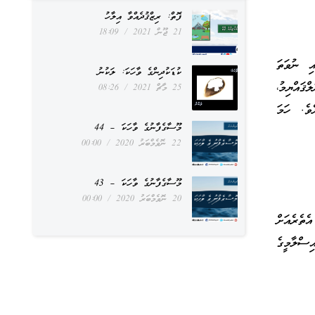
ފޮތް: ރިޒްޤުދެއްވާ އިލާހު
21 ޖޫން 2021
18:09
ި ނުވަތަ
ކުޑަކުދިންގެ ވާހަކަ: ލަކުނު
ޤައްޔިމު،
25 މާޗް 2021
08:26
ވެ. ހަމަ
މޫސާގެފާނުގެ ވާހަކަ – 44
22 ނޮވެމްބަރު 2020
00:00
މޫސާގެފާނުގެ ވާހަކަ – 43
20 ނޮވެމްބަރު 2020
00:00
ެތެރެއަށް
ިސްލާމީގެ