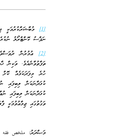
[1]
މުބާޝަރާކުރުމަކީ ޖިމ
ނަފްސު ކޮންޓްރޯލު ނުކުރެވ
[2]
ޢުމުރުން ދުވަސްވެ، އ
ތަފާތުވާނެއެވެ. ވަކިން ޚާ
ހުރެ މިފަދަކަމެއް ކޮށް 
ވަގުތުގައި ޖިމާޢުވުމަކީ ފާފ
މަޞްދަރު: ملخص فقه ا