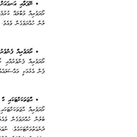
ނޭފަތާއި އަނގައަށް
ރޯދަވެރިޔާ މުބާލަޣާ ކުރުމ
ލުން ހުއްދަވެގެން ވެއެވެ. 
ރޯދަވެރިޔާ ފެންވެރު
ރޯދަވެރިޔާ ފެންވެރުމާއި 
ފެން އެޅުމަކީ މައްސަލައެއް
ޙާޖަތަކަށްޓަކައި ކާ
ރޯދަވެރިޔާ ޙާޖަތަކަށްޓަކަ
ބެލުން ހުއްދަވެގެން ވެއެ
ދެނެގަތުމަށްޓަކައެވެ. ނުވ