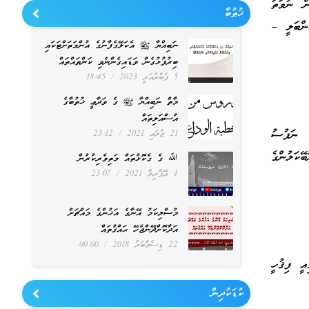
ް ނުވަތަ
ޚުޠުބާ
ންބަލީ –
ނަބިއްޔާ ﷺ އެކަލޭގެފާނުގެ އުންމަތަށްޓަކައި
ބިރުފުޅުގެން ވަޑައިގެންނެވި ކަންތައްތައް
5 ފެބްރުއަރީ 2023
18:45
މާތް ނަބިއްޔާ ﷺ ގެ ވަދާޢީ ޚުތުބާގެ
އުސްއަލިތައް
ެ ނަފުސު
21 ޖުލައި 2021
23:12
ަލުންގެ
ﷲ ގެ ގެކޮޅުތައް މަތިވެރިކުރުން
4 އޭޕްރިލް 2021
23:07
މުސްލިކަމު އޭނާގެ އަޚުންގެ މައްޗަށް
އަދާކޮށްދޭންޖެހޭ ޙައްޤުތައް
22 ޑިސެމްބަރު 2018
00:00
ީ ފިޤުހީ
ކުޑަކުދިން