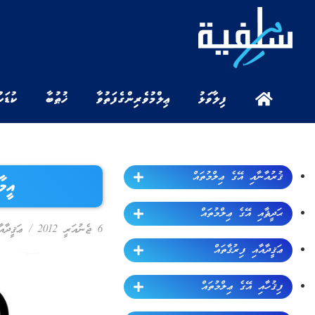
ފިލާވަޅު
ޢިލްމުވެރިންގެ ފަތުވާ
ޚުޠުބާ
ކުޑަކ
ޤުރުއާނާއި އޭގެ ޢިލްމުތައް
އީމ
ޙަދީޘާއި އޭގެ ޢިލްމުތައް
6 ޖެނުއަރީ 2012
/
ޢަޤީދާއ
ޢަޤީދާއާއި ފިރުޤާތައް
ފިޤުހާއި އޭގެ ޢިލްމުތައް