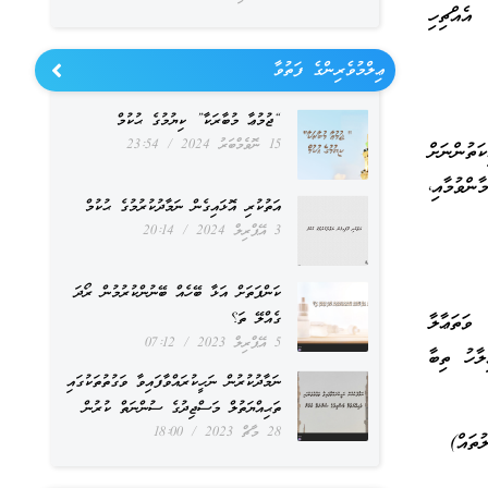
އެއްޗިހި
ޢިލްމުވެރިންގެ ފަތުވާ
“ޖުމުޢާ މުބާރަކާ” ކިޔުމުގެ ޙުކުމް
15 ނޮވެމްބަރު 2024
23:54
ތުންނަށް
ްވުމާއި،
އަތުކުރި އޮޅައިގެން ނަމާދުކުރުމުގެ ޙުކުމް
3 އޭޕްރިލް 2024
20:14
ކަންފަތަށް އަޅާ ބޭހެއް ބޭނުންކުރުމުން ރޯދަ
ގެއްލޭ ތަ؟
ވަތަޢާލާ
5 އޭޕްރިލް 2023
07:12
ލާހު ތިބާ
ނަމާދުކުރުން ނަހީކުރައްވާފައިވާ ވަގުތުތަކުގައި
ތަޙިއްޔަތުލް މަސްޖިދުގެ ސުންނަތް ކުރުން
28 މާޗް 2023
18:00
ުތައް)