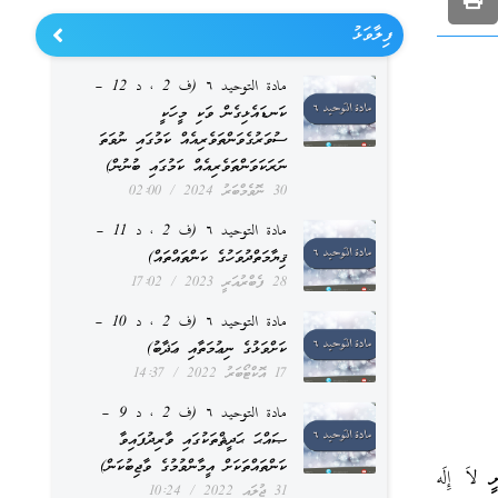
ފިލާވަޅު
مادة التوحيد ٦ (ف 2 ، د 12 –
ކަނޑައެޅިގެން ވަކި މީހަކީ
ސުވަރުގެވަންތަވެރިއެއް ކަމުގައި ނުވަތަ
ނަރަކަވަންތަވެރިއެއް ކަމުގައި ބުނުން)
30 ނޮވެމްބަރު 2024
02:00
مادة التوحيد ٦ (ف 2 ، د 11 –
ޤިޔާމަތްދުވަހުގެ ކަންތައްތައް)
28 ފެބްރުއަރީ 2023
17:02
مادة التوحيد ٦ (ف 2 ، د 10 –
ކަށްވަޅުގެ ނިޢުމަތާއި ޢަޛާބު)
17 އޮކްޓޯބަރު 2022
14:37
مادة التوحيد ٦ (ف 2 ، د 9 –
ޞައްޙަ ޙަދީޘްތަކުގައި ވާރިދުފައިވާ
ކަންތައްތަކަށް އީމާންވުމުގެ ވާޖިބުކަން)
لاَ إِلَه
31 ޖުލައި 2022
10:24