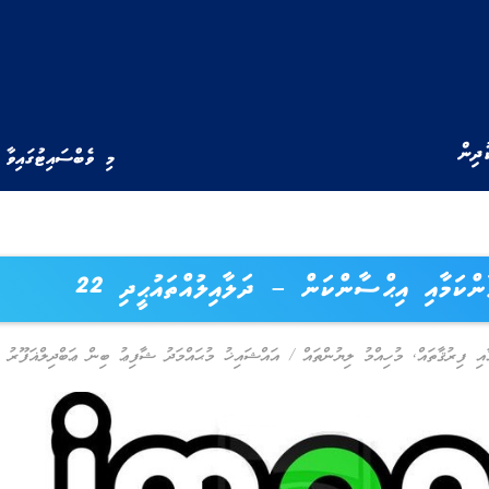
ުދިން
މި ވެބްސައިޓުގައިވާ 
ާންކަމާއި އިޙްސާންކަން – ދަލާއިލުއްތައުޙީދި 22
ާއި ފިރުޤާތައް
,
މުހިއްމު ލިޔުންތައް
/
އައްޝައިޚު މުޙައްމަދު ޝާފިޢު ބިން ޢަބްދިލްޣަފޫރު