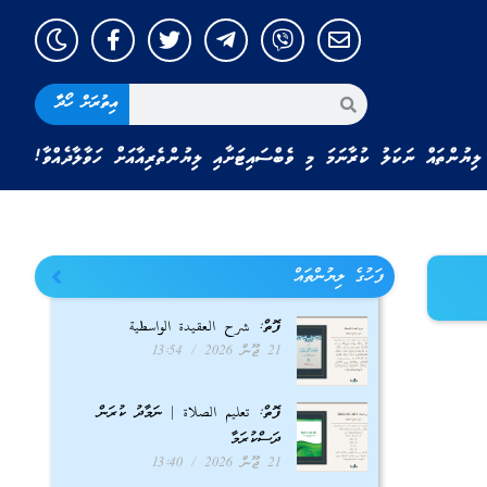
އިތުރަށް ހޯދާ
ލިޔުންތައް ނަކަލު ކުރާނަމަ މި ވެބްސައިޓަށާއި ލިޔުންތެރިއާއަށް ހަވާލާދެއްވާ!
ފަހުގެ ލިޔުންތައް
ފޮތް: شرح العقيدة الواسطية
21 ޖޫން 2026
13:54
ފޮތް: تعليم الصلاة | ނަމާދު ކުރަން
ދަސްކުރަމާ
21 ޖޫން 2026
13:40