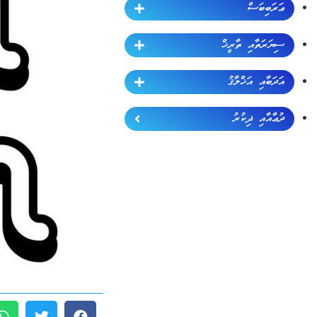
ޢަރަބިބަސް
ސިޔަރަތާއި ތާރީޚް
އަދަބާއި އަޚްލާޤު
ދުޢާއާއި ޛިކުރު