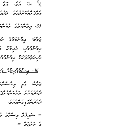
إِلاَّ اللهُ އެވެ. އޭގެ
އެއްފަރާތްކޮށްލުމެވެ. ލަދުވ
35- އީމާންކަމުގެ ރުކުންތައް ކިތަކެއް؟
ޖަވާބު: އީމާންކަމުގެ ރު
އީމާންވުމާއި، އެއިލާހު ބ
އާޚިރަތްދުވަހަށް އީމާންވުމާ
36- އިސްލާމްދީނުގެ މަރުތަބާތަކުގެ ތެރެއިން ތިންވަނަ މަރުތަބާއަކީ ކޮބާ؟
ޖަވާބު: އެއީ އިޙްސާންކ
ދެކެދެކެހުރެ އަޅުކަންކުރާފ
ދެކެދެނެވޮޑިގެންވެއެވެ.
= ޝައިޚުލް އިސްލާމް މުޙައް
ގެ ތަރުޖަމާ =