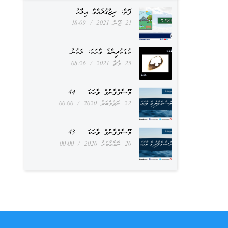
ފޮތް: ރިޒްޤުދެއްވާ އިލާހު
21 ޖޫން 2021
18:09
ކުޑަކުދިންގެ ވާހަކަ: ލަކުނު
25 މާޗް 2021
08:26
މޫސާގެފާނުގެ ވާހަކަ – 44
22 ނޮވެމްބަރު 2020
00:00
މޫސާގެފާނުގެ ވާހަކަ – 43
20 ނޮވެމްބަރު 2020
00:00