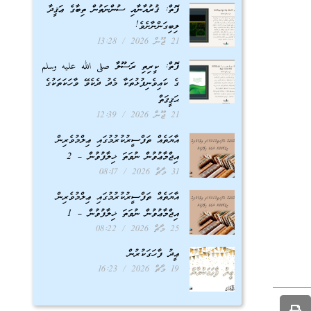
ފޮތް: ޤުރުއާނާއި ސުންނަތުން ތިބާގެ ޢަޤީދާ
ލިބިގަންނާށެވެ!
21 ޖޫން 2026
13:28
ފޮތް: ކީރިތި ރަސޫލާ صلى الله عليه وسلم
ގެ ކައިވެނިފުޅުތަކާ މެދު ދެކެވޭ ވާހަކަތަކުގެ
ޙަޤީޤަތް
21 ޖޫން 2026
12:39
އާޔަތެއް ތަފްސީރުކުރުމުގައި ޢިލްމުވެރިން
އިޖްމާޢުވުން ނުވަތަ ޚިލާފުވުން – 2
31 މާޗް 2026
08:17
އާޔަތެއް ތަފްސީރުކުރުމުގައި ޢިލްމުވެރިން
އިޖްމާޢުވުން ނުވަތަ ޚިލާފުވުން – 1
25 މާޗް 2026
08:22
ޢީދު ފާހަގަކުރުން
19 މާޗް 2026
16:23