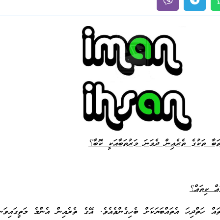
ައް ހަތްދިހަ އެތައްބަޔަކަށް ބެހިގެންވެއެވެ. އޭގެ ތެރެއިން އެންމެ މަތީގައިވަނީ 