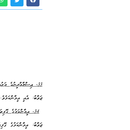
33- އިސްލާމްދީނުގެ މަރުތަބާ ތަކުގެ ތެރެއިން ދެވަނަ މަރުތަބާއަކީ ކޮބާ؟
ޖަވާބު: އެއީ އީމާންކަމެވެ.
34- އީމާންކަމުގެ ގޮފިތައް ކިތައް؟
ޖަވާބު: އީމާންކަމުގެ ގޮފިތ