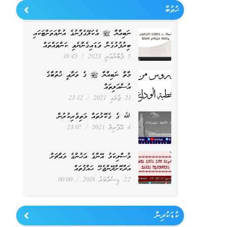
ޚުޠުބާ
ނަބިއްޔާ ﷺ އެކަލޭގެފާނުގެ އުންމަތަށްޓަކައި
ބިރުފުޅުގެން ވަޑައިގެންނެވި ކަންތައްތައް
5 ފެބްރުއަރީ 2023
18:45
މާތް ނަބިއްޔާ ﷺ ގެ ވަދާޢީ ޚުތުބާގެ
އުސްއަލިތައް
21 ޖުލައި 2021
23:12
ﷲ ގެ ގެކޮޅުތައް މަތިވެރިކުރުން
4 އޭޕްރިލް 2021
23:07
މުސްލިކަމު އޭނާގެ އަޚުންގެ މައްޗަށް
އަދާކޮށްދޭންޖެހޭ ޙައްޤުތައް
22 ޑިސެމްބަރު 2018
00:00
ކުޑަކުދިން