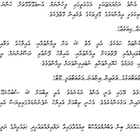
 އެންމެ ދަށުދަރަޖައަކީ މަގުމަތީގައި މީހުންނަށް އުނދަގޫވާގޮތަށް ހުންނަ 
ެތިކަމަކީ އީމާންކަމުގެ ގޮފިތަކުގެ ތެރެއިން ގޮތްޕެކެވެ.
ކުންތައް ހައެކެވެ. އެއީ މާތް ﷲ އަށް އީމާންވުމާއި، އެއިލާހުގެ މަލާއިކަ
ާވައިލެއްވި ފޮތްތަކަށް އީމާންވުމާއި، އެއިލާހު ފޮނުއްވި ރަސޫލުންނަށް އީމާނ
އި، ޤަދަރުގެ ހެޔޮމިންވަރާއި ނުބައިމިންވަރަށް އީމާންވުމެވެ.
ަމެވެ. އޭގައި ވަނީ އެންމެ ރުކުނެކެވެ. އެއީ ތިބާއަށް ﷲ ސުބުޙާނަހޫ 
ަދައިން އަޅުކަންކުރުމެވެ. އެހެނީ ތިބާއަށް އެއިލާހު ނުފެނުނުކަމުގައިވިޔަސް އެއި
މަދު ބިން ޢަބްދުލްވައްހާބް ލިޔުއްވާފައިވާ ދަލާއިލުއްތައުޙީދި (ތައުޙީދުގެ ދަލީލ