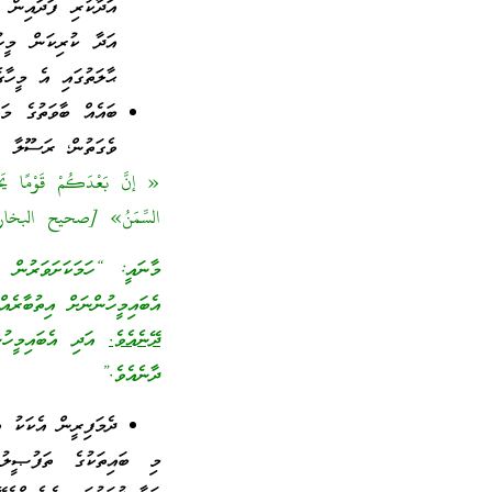
އަދާކުރި ފަދައިން
އަދާ ކުރިކަން މީހު
ޙާލަތުގައި އެ މީހާގ
ބައެއް ބާވަތުގެ މަ
ވެގަތުން؛ ރަސޫލާ صَلّ
« إنَّ بَعْدَكُمْ قَوْمًا يَخُو
السِّمَنُ» [صحيح البخاري 1
މާނައީ: “ހަމަކަށަވަރުން ތ
އެބައިމީހުންނަށް އިތުބާރެއ
ދޭނެއެވެ.
އަދި އެބައިމީހުން
ދާނެއެވެ.”
ދެމަފިރީން އެކަކު އ
މި ބައިތަކުގެ ތަފުޞީލު 