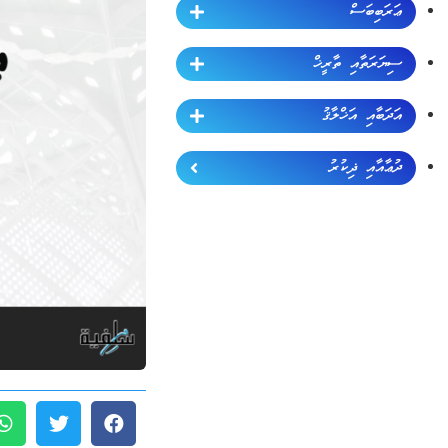
ޢަރަބިބަސް
ސިޔަރަތާއި ތާރީޚް
އަދަބާއި އަޚްލާޤު
ދުޢާއާއި ޛިކުރު