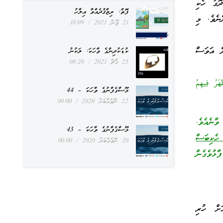
ޮގު ހެކި
ފޮތް: ރިޒްޤުދެއްވާ އިލާހު
ނެވެ. މި
21 ޖޫން 2021
18:09
ށް އަވަސް
ކުޑަކުދިންގެ ވާހަކަ: ލަކުނު
25 މާޗް 2021
08:26
َرُ فِيهِمُ
މޫސާގެފާނުގެ ވާހަކަ – 44
22 ނޮވެމްބަރު 2020
00:00
ވާނެއެވެ.
މޫސާގެފާނުގެ ވާހަކަ – 43
 ހެކިބަސް
20 ނޮވެމްބަރު 2020
00:00
ާޅުވެގެން
ަށް ހުރި