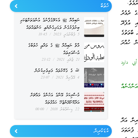
ުމެވެ.
ޚުޠުބާ
ގެ ދެމެދު
ނަބިއްޔާ ﷺ އެކަލޭގެފާނުގެ އުންމަތަށްޓަކައި
އި އުފެދޭ
ބިރުފުޅުގެން ވަޑައިގެންނެވި ކަންތައްތައް
ބާވަތުގެ
5 ފެބްރުއަރީ 2023
18:45
ން ހުއްދަ
މާތް ނަބިއްޔާ ﷺ ގެ ވަދާޢީ ޚުތުބާގެ
އުސްއަލިތައް
21 ޖުލައި 2021
23:12
ن أبي داود
ﷲ ގެ ގެކޮޅުތައް މަތިވެރިކުރުން
4 އޭޕްރިލް 2021
23:07
ންހެނެއް
މުސްލިކަމު އޭނާގެ އަޚުންގެ މައްޗަށް
އަދާކޮށްދޭންޖެހޭ ޙައްޤުތައް
22 ޑިސެމްބަރު 2018
00:00
ރިން އަދާ
ފުރަތަމަ
ކުޑަކުދިން