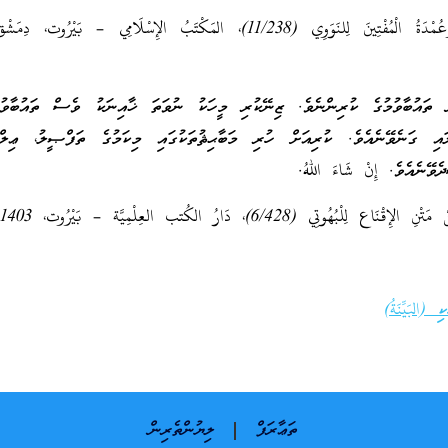
رَوْضَةُ الطَّالِبِينَ وَعُمْدَةُ الْمُفْتِينَ لِلنَوَوِي (11/238)، المَكْتَبُ الإِسْلَامِي – بَيْر
ައުބާވުމުގެ ކުރިންނެވެ. ޒިނޭކުރި މީހަކު ނުވަތަ ޚާއިނަކު ވެސް ތައުބާވުމ
އި ގަނެވޭނެއެވެ. ކުރިއަށް ހުރި މަބާޙިޘުތަކުގައި މިކަމުގެ ތަފްޞީލު، ޢިލްމު
ޭނެއެވެ. إِنْ شَاءَ اللهُ.
هُوتِي (6/428)، دَارُ الكُتب العِلْمِيَّة – بَيْرُوت، 1403.
البَيِّنَةُ)
ތަޢާރަފް
ލިޔުންތެރިން