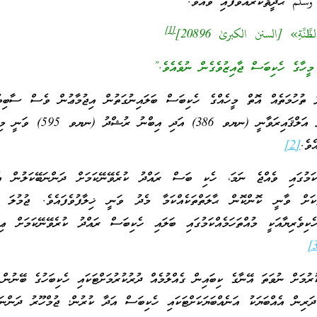
وَسَلَّمَ ޙަދީޘްކުރައްވާފައި ވެއެވެ.
[1]
ِنَّةِ» [السنن الكبرىٰ 20896]
މީހާގެ ހެކިބަސް ޖާއިޒުވެގެން ނުވެއެވެ.”
ު ތުހުމަތެއް އޮތް މީހެއްގެ ހެކިބަސް ބަލައިނުގަތުން އިޖުމާޢުން ވެސް ސާބިތު
އިމާމު އިބްނު އަބީ ޒައިދު އަލްޤައިރަވާނީ (ނޔވ 386)
ެވެ.
[2]
ެއްކަމުގައި ވެއްޖެ ނަމަ، ހެކި ބަސް ރައްދު ކުރެވޭނޭކަމަށް ދަންނަބޭކަލުން އެ
ކަށް ވާނީ ކޮންކޮން ޙާލަތްތަކެއްކަމާ މެދު ވަނީ ޚިލާފުވެފައެވެ. ޖުމުލަ ގޮ
ެކިވެރިޔާއަކީ މުއްތަހަމެއްކަމުގައި ބަލައި ހެކިބަސް ރައްދު ކުރެވޭނޭކަމަށް ޢިލ
ރުމަށް ނުވަތަ އޭނާގެ ކިބައިން ގެއްލުމެއް ދުރުކުރުމަށްޓަކައި ހެކިބަހުގެ ބޭނުން 
ދަރިން އެއްބަޔަކު އަނެއްބަޔަކަށްޓަކައި ހެކިބަސް އަދާ ކުރުން؛ ޖުމްހޫރު ދަންނަބ