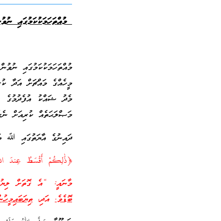
މުއްތަހަމަކުކަމުގައި ނުވުނ
މުއްތަހަމަކުކަމުގައި ނުވު
މީހެއްގެ މައްޗަށް އަދާ ކު
މެދު ޝައްކު އުފެދުމުގެ ޖާ
މަޞްލަޙަތެއް ކުރިއަށް ނެރ
ދައިނުގެ އާޔަތުގައި ﷲ ތަޢ
﴿ذَٰلِكُمْ أَقْسَطُ عِندَ اللَّهِ و
މާނައީ: “އެ ގޮތަށް ލިޔު
ބޮޑެވެ.
އަދި،
ތިޔަބައިމީހު