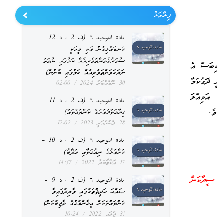
ފިލާވަޅު
مادة التوحيد ٦ (ف 2 ، د 12 –
ކަނޑައެޅިގެން ވަކި މީހަކީ
ސުވަރުގެވަންތަވެރިއެއް ކަމުގައި ނުވަތަ
ކިބަސް އެ
ނަރަކަވަންތަވެރިއެއް ކަމުގައި ބުނުން)
 ދޮގުކަމާ
30 ނޮވެމްބަރު 2024
02:00
 އަމިއްލަ
مادة التوحيد ٦ (ف 2 ، د 11 –
ެ.
ޤިޔާމަތްދުވަހުގެ ކަންތައްތައް)
28 ފެބްރުއަރީ 2023
17:02
مادة التوحيد ٦ (ف 2 ، د 10 –
ކަށްވަޅުގެ ނިޢުމަތާއި ޢަޛާބު)
17 އޮކްޓޯބަރު 2022
14:37
ސީދާކަން
مادة التوحيد ٦ (ف 2 ، د 9 –
ޞައްޙަ ޙަދީޘްތަކުގައި ވާރިދުފައިވާ
ކަންތައްތަކަށް އީމާންވުމުގެ ވާޖިބުކަން)
31 ޖުލައި 2022
10:24