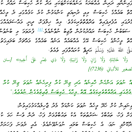
ފައިންނާއި ދަރިން، އެއްބަޔަކު އަނެއްބަކަށްޓަކައި އަދާ ކުރާ ހެކިބަސް ރައްދު ކުރ
 އޮތް ބައެއްގެ ހެކިބަސް؛ މިއީ ދުނިޔަވީ ކަންކަމުން ކުރެ ކަމެއްގައި ދެ މީހެއް
ދުގައި އުފެދިފައިވާ ޢަދާވާތްތެރިކަމެވެ. މިއާ ޚިލާފަށް، ދީނީ މައްސަލައެއްގަ
[4]
ެ ސަބަބުން ހެކިބަސް ރައްދުކުރުން ވާޖިބު ނުވާނެއެވެ.
ފުރަތަމަ މި ބުނެވުނު 
 އޮތް މީހުންގެ ހެކިބަސް އޭގެ އެއްބައެއް އަނެއް ބައެއްގެ މައްޗަށް ބަލައިގަތު
ٰ اللهُ عَلَيْهِ وَسَلَّمَ ޙަދީޘް ކުރައްވާފައި ވެއެވެ.
نٍ وَلَا خَائِنَةٍ، وَلَا زَانٍ وَلَا زَانِيَةٍ، وَلَا ذِي غِمْرٍ عَلَىٰ أَخِيهِ» [سن
އް ނުވަތަ އަންހެން ޚާއިނެއް އަދި ޒިނޭ ކުރާ ފިރިހެނެއް ނުވަތަ ޒިނޭ ކުރާ އަ
ެދުގައި ޢަދާވާތްތެރިކަމެއް އޮތް މީހާގެ ހެކިބަސް ޖާއިޒުވެގެން ނުވެއެވެ.
“
ގިނައިން ކުށް ހެދޭ މީހެއް ނުވަތަ ކަންކަމާ މެދު ޖާހިލެއްކަމުގައިވުން؛
ުމަށް ފަހު، ތައުބާގެ ޝަރުޠުތަކާ އެކު ތައުބާވުމަށް ފަހު، ދެން ވެސް ހަމަ ކު
ާކޮށްފި ނަމަ، އެ ހެކިބަސް ބަލައި ނުގަނެވޭނެއެވެ. އެއީ ދެވަނަ ފަހަރަށް 