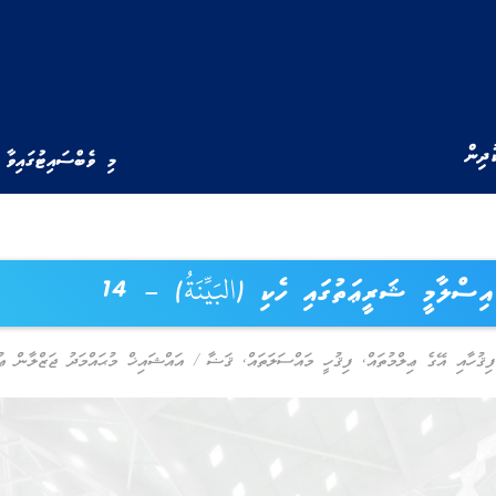
ުދިން
މި ވެބްސައިޓުގައިވާ 
އިސްލާމީ ޝަރީޢަތުގައި ހެކި (البَيِّنَةُ) – 14
ފިޤުހާއި އޭގެ ޢިލްމުތައް
,
ފިޤުހީ މައްސަލަތައް
,
ޤަޟާ
/
އައްޝައިޚް މުޙައްމަދު ޖަޒްލާން ޢު