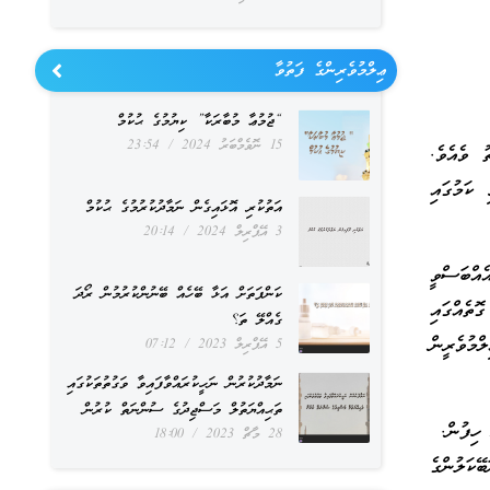
ޢިލްމުވެރިންގެ ފަތުވާ
“ޖުމުޢާ މުބާރަކާ” ކިޔުމުގެ ޙުކުމް
15 ނޮވެމްބަރު 2024
23:54
 ވެއެވެ.
 އަދި އިބްނު ރުޝްދު (ނޔވ 595) ވަނީ މި ކަމުގައި
އަތުކުރި އޮޅައިގެން ނަމާދުކުރުމުގެ ޙުކުމް
3 އޭޕްރިލް 2024
20:14
އްބަސްވީ
ކަންފަތަށް އަޅާ ބޭހެއް ބޭނުންކުރުމުން ރޯދަ
ތެއްގައި
ގެއްލޭ ތަ؟
ްމުވެރީން
5 އޭޕްރިލް 2023
07:12
ނަމާދުކުރުން ނަހީކުރައްވާފައިވާ ވަގުތުތަކުގައި
ތަޙިއްޔަތުލް މަސްޖިދުގެ ސުންނަތް ކުރުން
ހިފުން.
28 މާޗް 2023
18:00
ޭކަލުންގެ