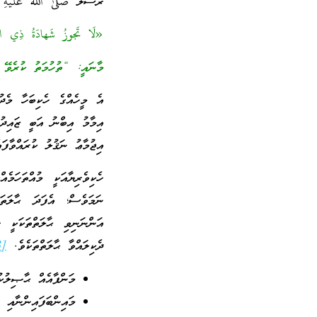
ރަސޫލާ صَلَّىٰ اللهُ عَلَيْهِ 
«لَا تَجوزُ شَهادَةُ ذِي الظّ
މާނައީ: “ތުހުމަތު ކުރެވޭ 
އެ މީހެއްގެ ހެކިބަހާ މެދ
އިޖުމާޢު ނަޤުލު ކުރައްވާފައ
ހެކިވެރިޔާއަކީ މުއްތަހަމ
ނަމަވެސް؛ އެފަދަ ޙާލަތަ
އަންނަނިވި ޙާލަތްތަކަކީ ހ
ދެކިލައްވާ ޙާލަތްތަކެވެ.
[3]
މަންފާއެއް ޙާޞިލުކު
މައިންބަފައިންނާއި 