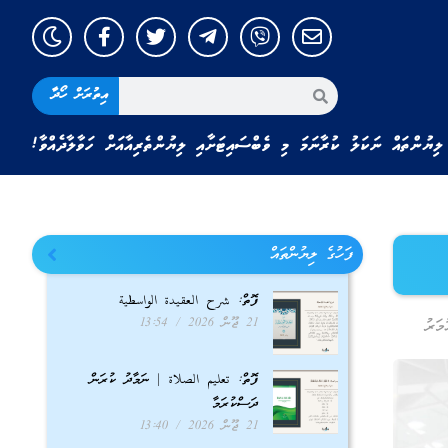
އިތުރަށް ހޯދާ
ލިޔުންތައް ނަކަލު ކުރާނަމަ މި ވެބްސައިޓަށާއި ލިޔުންތެރިއާއަށް ހަވާލާދެއްވާ!
ފަހުގެ ލިޔުންތައް
ފޮތް: شرح العقيدة الواسطية
21 ޖޫން 2026
13:54
މަރު
ފޮތް: تعليم الصلاة | ނަމާދު ކުރަން
ދަސްކުރަމާ
21 ޖޫން 2026
13:40