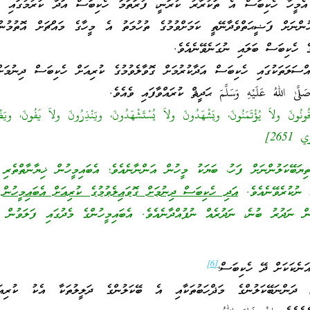
 އެމީހާ ހެކިބަސް އެ ތަކުރާރު ކުރަނީ، ފުރަތަމަ ހެކިބަސް އަދާ ކުރުމުގައި ދ
ންނަށް ފަޟީޙަތްވެދާނޭތީ ކަމަށްވުމުގެ ތުހުމަތު އެ މީހާގެ މައްޗަށް އޮތުމުން
ެ ހެކިބަސް ބަލައި ނުގަނެވޭނެއެވެ.
އްސަލަތަކުގައި ހެކިބަސް އަދާކުރުމަށް ގޮވާލެވުމުގެ ކުރިއަށް ހެކިބަސް ދިނުމަ
َىٰ اللهُ عَلَيْهِ وَسَلَّمَ ޙަދީޘް ކުރައްވާފައި ވެއެވެ.
نُونَ ولاَ يُؤْتَمَنُونَ، ويَشْهَدُونَ ولاَ يُسْتَشْهَدُونَ، ويَنْذِرُونَ ولاَ يَفُونَ، ويَظْه
265]
ިޔަބޭކަލުންނަށް ފަހު، ބަޔަކު މީހުން އަންނާނެއެވެ؛ އެބައިމީހުން ޚިޔާނާތްތެރި 
ް ނުކުރެވޭނެއެވެ.
އަދި ހެކިބަސް ދިނުމަށް ގޮވައިލެވުމުގެ ކުރިއަށް އެބައިމީހުން
 ނަދުރު ބުނެ، ނަދުރެއް ނުފުއްދާނެއެވެ. އެބައިމީހުންގެ މެދުގައި ފަލަވުން ފ
[6]
ަނެކަކަށް ދޭ ހެކިބަސް؛
ދަންނަބޭކަލުންގެ މަޛްހަބުތަކާއި އެ ބޭކަލުންގެ ދަލީލުތަކާ އެކު ކުރިއ