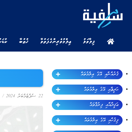
ފިލާވަޅު
ޢިލްމުވެރިންގެ ފަތުވާ
ޚުޠުބާ
ކުޑަކ
ޤުރުއާނާއި އޭގެ ޢިލްމުތައް
ޙަދީޘާއި އޭގެ ޢިލްމުތައް
22 ސެޕްޓެމްބަރު 2024
/
ޢަޤީދާއާއި ފިރުޤާތައް
ފިޤުހާއި އޭގެ ޢިލްމުތައް