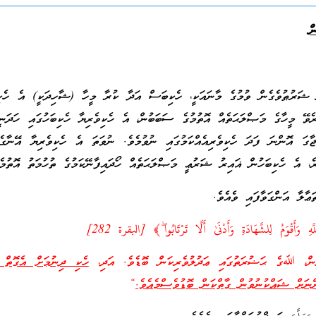
ް
ން ޝަރުޠުވެގެން ވުމުގެ މާނައަކީ، ހެކިބަސް އަދާ ކުރާ މީހާ (ޝާހިދަކީ) އެ ހެ
ރެވޭ މީހާގެ މަޞްލަޙަތެއް އޮތުމުގެ ސަބަބުން، އެ ހެކިވެރިޔާ ހެކިބަހުގައި ހަދަނީ
ގަ އޮންނަ ފަދަ ހެކިވެރިއެއްކަމުގައި ނުވުމެވެ. ނުވަތަ އެ ހެކިވެރިޔާ އޭނާގެ
ެ، އެ ހެކިބަހުން ޣައިރު ޝަރުޢީ މަޞްލަޙަތެއް ހޯދައިފާނޭކަމުގެ ތުހުމަތު އޮތުމެވ
ާލާ އަންގަވާފައި ވެއެވެ.
َأَقْوَمُ لِلشَّهَادَةِ وَأَدْنَىٰ أَلَّا تَرْتَابُوا ۖ﴾ [البقرة 282]
ން، ﷲގެ ޙަޟުރަތުގައި ޢަދުލުވެރިކަން ބޮޑެވެ. އަދި،
ހެކި ދިނުމަށް އެގޮތް 
ންނަށް ޝައްކުނުވުން ގާތްކަން ބޮޑުވެސްމެއެވެ.
“