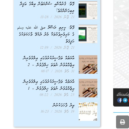
ފޮތް: ޤުރުއާނާއި ސުންނަތުން ތިބާގެ ޢަޤީދާ
ލިބިގަންނާށެވެ!
21 ޖޫން 2026
13:28
ފޮތް: ކީރިތި ރަސޫލާ صلى الله عليه وسلم
ގެ ކައިވެނިފުޅުތަކާ މެދު ދެކެވޭ ވާހަކަތަކުގެ
ޙަޤީޤަތް
21 ޖޫން 2026
12:39
އާޔަތެއް ތަފްސީރުކުރުމުގައި ޢިލްމުވެރިން
އިޖްމާޢުވުން ނުވަތަ ޚިލާފުވުން – 2
31 މާޗް 2026
08:17
އާޔަތެއް ތަފްސީރުކުރުމުގައި ޢިލްމުވެރިން
އިޖްމާޢުވުން ނުވަތަ ޚިލާފުވުން – 1
25 މާޗް 2026
08:22
ޢީދު ފާހަގަކުރުން
19 މާޗް 2026
16:23