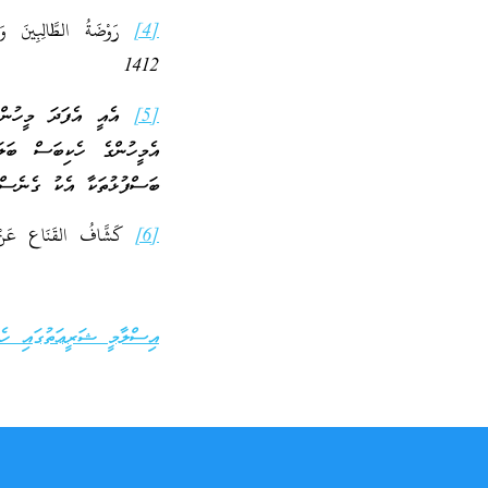
[4]
1412
[5]
އެއީ އެފަދަ މީހުން ތ
އެމީހުންގެ ހެކިބަސް ބަލަ
ބަސްފުޅުތަކާ އެކު ގެނެސްދެވ
[6]
كَشَّافُ القَنَاع عَنْ مَتْنِ الإِقْنَاع لِلْبُ
އިސްލާމީ ޝަރީޢަތުގައި ހެކި (