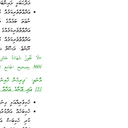
މަޛްހަބަކީ މައިންބަ
ޢަދާވާތްތެރިކަމެއް
ނުވަތަ ބައެއްގެ މެ
ޢަދާވާތްތެރިކަމެއްގ
ޢަދާވާތްތެރިކަމެއް
ނޫނެވެ. ރަސޫލާ صَلَّى
«لَا تَجُوزُ شَهَادَةُ خَائِ
3601 وصحيح الجامع الصغير للألباني (7236)]
މާނައީ: “ފިރިހެން ޚާއިނެ
[5]
އަދި އޭނާގެ އަޚާއާ މ
ހެކިވެރިޔާއަކީ ގިނަ
ހެކިބަހެއް އަދާކުރ
ކުރި ހެކިބަސް އަދ