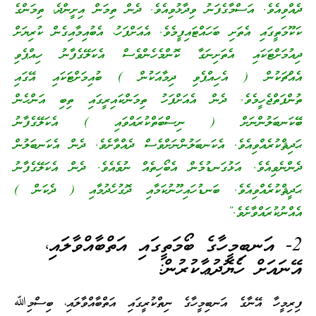
ދެއްވިއެވެ. އަސްމާގެފަނު ވިދާޅުވިއެވެ. ދެން ތިމަން އިށީންދެ، ތިމަންގެ
ކަކޫމަތީގައި އެތަށި ބަހައްޓައިފީމެވެ. އެއަށްފަހު، އެބުއިމާއިގެން ކުރިޔަށް
ދިއުމަށްޓަކައި އެތަށިނަގާ ކޮންމެހެންވެސް އެކަލޭގެފާނު ހިއްޕެވި
އެއްޗަކުން ( އެހިއްޕެވި ދިމާއަކުން ) ބުއިމަށްޓަކައި އޭގައި
ތުންފަތްޖެހީމެވެ. ދެން އެއަށްފަހު ތިމަންކައިރީގައި ތިބި އަންހެން
ބޭކަނބަލުންނަށް ( ނިސްބަތްކުރައްވައި ) އެކަލޭގެފާނު
ޙަދިޘްކުރެއްވިއެވެ. އެކަނބަލުންނަށްވެސް ދެއްވާށެވެ. ދެން އެކަނބަލުން
ދެންނެވިއެވެ. އަޅުގަނޑުމެން އެބޯހިތެއް ނުވެއެވެ. ދެން އެކަލޭގެފާނު
ޙަދީޘްކުރެއްވިއެވެ. ބަނޑުހައިހޫނުކަމާއި ދޮގުހެދުމާއި ( ދެކަން )
އެއްނުކުރައްވާށެވެ.”
2- އަނބިމީހާގެ ބޯމަތީގައި އަތްބާއްވާލައި،
އޭނައަށް ހެޔޮދުޢާކުރުން:
ފިރިމީހާ އޭނާގެ އަނބިމީހާގެ ނިތްކުރީގައި އަތްބާއްވާލައި، ބިސްމިﷲ