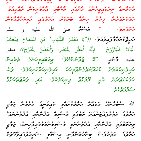
އެކަލާނގެ ތިޔަބައިމީހުންގެ މެދުގައި ލޯތްބާއި، އޯގާވެރިކަން ލެއްވިއެވެ.
ހަމަކަށަވަރުން، ފިކުރު ހިންގާ ބަޔަކަށް އެކަމުގައި ހެކިތަކެއްވާކަން
ކަށަވަރެވެ. “
ރަސޫލާ صلى الله عليه و سلم
ޙަދީޘްކުރައްވާފައިވެއެވެ.
((“يَا مَعْشَرَ الشَّبَابِ! مَنِ اسْتَطَاعَ مِنْكُمُ
الْبَاءَةَ فَلْيَتَزَّوَجْ ، فَإِنَّهُ أَغَضُّ لِلْبَصَرِ، وَأَحْصَنُ لِلْفَرْجِ))
متفق
عليه މާނައީ:
“އޭ ޒުވާނުންނޭވެ! ތިޔަބައިމީހުންގެ ތެރެއިން
ކައިވެނިކުރުމަށް ކުޅަދާނަވެގެންވާމީހަކު ކައިވެނިކުރާހުށިކަމެވެ. ފަހެ،
ހަމަކަށަވަރުން އެއީ ލޮލަށްވާ ފިނިކަމެކެވެ. އަދި ފަރުޖުތަކަށްވާ
ސަލާމަތެކެވެ.”
ﷲ ސުބުޙާނަހޫ ވަތަޢާލާ ޙަލާލުކުރެއްވި ކައިވެނީގެ ގުޅުމުން ޒަވާޖީ
ޙަޔާތުގެ ދަތުރުފައްޓަންއެދޭ ލޮބުވެތި މުސްލިމް އަޚުންނާއި އުޚުތުންނޭވޭ!
ތިޔަލޮބުވެތި އަޚުންނާއި އުޚްތުންނަކީ މުސްލިމުންކަމުގައިވާހިނދު، ޒަވާޖީ
ޙަޔާތުގެ ދަތުރުވެސް ބިނާކުރަންވާނީ އިސްލާމީ ޝަރީޢަތުގައިވާގޮތަށް