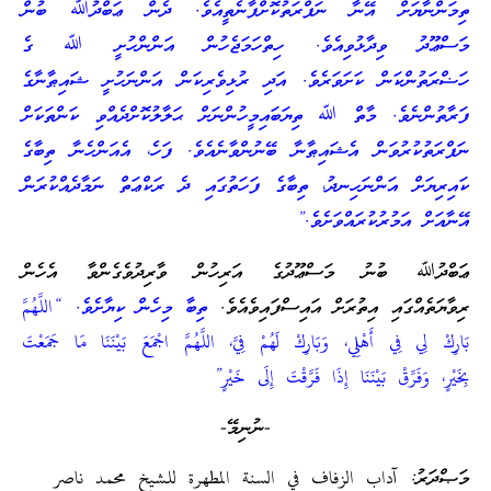
ތިމަންނާޔަށް އޭނާ ނަފްރަތުކޮށްފާނެތީއެވެ. ދެން ޢަބްދުﷲ ބުން
މަސްޢޫދު ވިދާޅުވިއެވެ. ހިތްހަމަޖެހުން އަންންހުށީ ﷲ ގެ
ހަޟްރަތުންކަން ކަށަވަރެވެ. އަދި ރުޅިވެރިކަން އަންނަހުށީ ޝައިޠާނާގެ
ފަރާތުންނެވެ. މާތް ﷲ ތިޔަބައިމީހުންނަށް ޙަލާލުކޮށްދެއްވި ކަންތަކަށް
ނަފްރަތުކުރުވަން އެޝައިޠާނާ ބޭނުންވާނެއެވެ. ފަހެ، އެއަންހެނާ ތިބާގެ
ކައިރިޔަށް އަންނަހިނދު، ތިބާގެ ފަހަތުގައި ދެ ރަކްޢަތް ނަމާދެއްކުރަން
އޭނާއަށް އަމުރުކުރައްވަށެވެ.”
ޢަބްދުﷲ ބުނު މަސްޢޫދުގެ އަރިހުން ވާރިދުވެގެންވާ އެހެން
ރިވާޔަތެއްގައި އިތުރަށް އައިސްފައިވެއެވެ.
ތިބާ މިހެން ކިޔާށެވެ. “اللَّهُمَّ
بَارِكْ لِي فِي أَهْلِي، وَبَارِكْ لَهُمْ فِيَّ، اللَّهُمَّ اجْمَعَ بَيْنَنَا مَا جَمَعْتَ
بِخَيْرٍ، وَفَرِّقْ بَيْنَنَا إِذَا فَرَّقْتَ إِلَى خَيْرٍ”
-ނުނިމޭ-
މަޞްދަރު: آداب الزفاف في السنة المطهرة للشيخ محمد ناصر