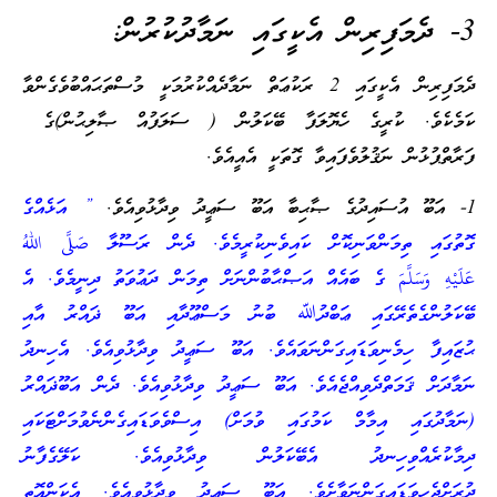
3- ދެމަފިރިން އެކީގައި ނަމާދުކުރުން:
ދެމަފިރިން އެކީގައި 2 ރަކުޢަތް ނަމާދެއްކުރުމަކީ މުސްތަޙައްބުވެގެންވާ
ކަމެކެވެ. ކުރީގެ ހެޔޮލަފާ ބޭކަލުން ( ސަލަފުއް ޞާލިޙުން)ގެ
ފަރާތްޕުޅުން ނަޤުލުވެފައިވާ ގޮތަކީ އެއީއެވެ.
1- އަބޫ އުސައިދުގެ ޞާޙިބާ އަބޫ ސަޢީދު ވިދާޅުވިއެވެ.
” އަޅެއްގެ
ގޮތުގައި ތިމަންވަނިކޮށް ކައިވެނިކުރީމެވެ. ދެން ރަސޫލާ صَلَّى اللهُ
عَلَيْهِ وَسَلَّمَ ގެ ބައެއް އަޞްޙާބުންނަށް ތިމަން ދަޢުވަތު ދިނީމެވެ. އެ
ބޭކަލުންގެތެރޭގައި ޢަބްދުﷲ ބުނު މަސްޢޫދާއި އަބޫ ޛައްރު އާއި
ޙުޒައިފާ ހިމެނިވަޑައިގަންނަވައެވެ. އަބޫ ސަޢީދު ވިދާޅުވިއެވެ. އެހިނދު
ނަމާދަށް ޤަމަތްދެވިއްޖެއެވެ. އަބޫ ސަޢީދު ވިދާޅުވިއެވެ. ދެން އަބޫޛައްރު
(ނަމާދުގައި އިމާމް ކަމުގައި ވުމަށް) އިސްވެވަޑައިގެންނެވުމަށްޓަކައި
ދިމާކުރެއްވިހިނދު އެބޭކަލުން ވިދާޅުވިއެވެ. ކަލޭގެފާނު
ދުރަށްޖެހިވަޑައިގަންނަވާށެވެ. އަބޫ ސަޢީދު ވިދާޅުވިއެވެ. އެކަންއޮތީ