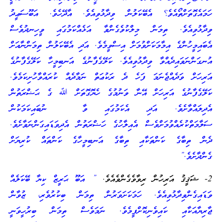
ހަމައެގޮތަށްތޯއެވެ؟ އެބޭކަލުން ވިދާޅުވިއެވެ. އާދޭހެވެ. އަބޫސަޢީދު
ވިދާޅުވިއެވެ. ތިމަން މިލްކުވެގެންވާ އަޅެއްކަމުގައި ވީހިނދުވެސް
އެބައިމީހުންގެ އިމާމަކަށްވުމަށް އިސްވީމެވެ. އަދި އެބޭކަލުން ތިމަންނާއަށް
އުނގަންނަވައިދެއްވާ ވިދާޅުވިއެވެ. ކަލޭގެފާނުގެ އަނބިމީހާ ކަލޭގެފާނުގެ
އަރިހަށް ވަދެއްޖެނަމަ ފަހެ ދެ ރަކުޢަތް ނަމާދެއް ކުރައްވާހުށިކަމެވެ.
ކަލޭގެފާނުގެ އަރިހަށް އޭނާ ވަނުމުގެ ހެޔޮގޮތަށް ﷲ ގެ ޙަޟްރަތުން
އެދިލައްވާށެވެ. އަދި އެކަމުގައި ވާ ނުބައިކަމަކުން
ސަލާމަތްކުރެއްވުމަށްވެސް އެއިލާހުގެ ހަޟްރަތުން އެދިވަޑައިގަންނަވާށެވެ.
ދެން ތިބާގެ ކަންތަކާއި ތިބާގެ އަނބިމީހާގެ ކަންތައް ކުރިޔަށް
ގެންދާށެވެ.”
2- ޝަޤީޤު އަރިހުން ރިވާވެގެންވެއެވެ.
” އަބޫ ޙަރީޒް ކިޔާ ބޭކަލެއް
ވަޑައިގެންވިދާޅުވިއެވެ. ހަމަކަށަވަރުން ތިމަން ބިކުރުވެރި، ޒުވާން
ޖާރިޔާއަކާއި ކައިވެނިކޮށްފީމެވެ. ނަމަވެސް ތިމަން ބިރުހީވަނީ