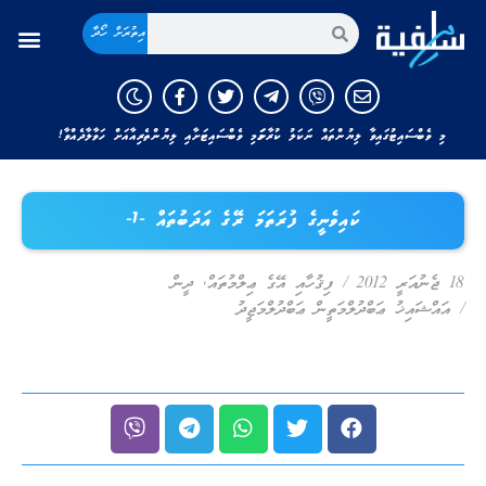
އިތުރަށް ހޯދާ
މި ވެބްސައިޓުގައިވާ ލިޔުންތައް ނަކަލު ކުރާނަމަ މި ވެބްސައިޓަށާއި ލިޔުންތެރިއާއަށް ހަވާލާދެއްވާ!
ކައިވެނީގެ ފުރަތަމަ ރޭގެ އަދަބުތައް -1-
18 ޖެނުއަރީ 2012
/
ފިޤުހާއި އޭގެ ޢިލްމުތައް
,
ދީން
/
އައްޝައިޚު ޢަބްދުލްމަތީން ޢަބްދުލްމަޖީދު