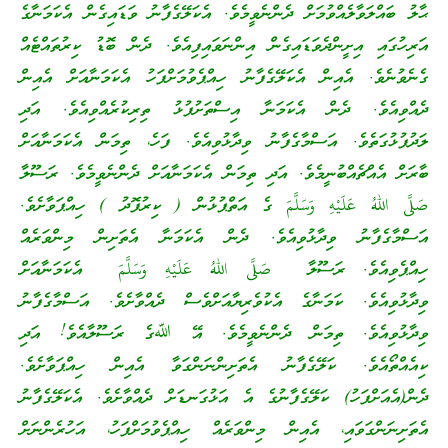
ޙާލު ބައްލަވާލެއްވުމަށް ދެންނެވީމެވެ. އެކަލޭގެފާނު ވަޑައިގެން އެކަމަނާގެ
އަރިހުގައި އިށީންދެވަޑައިގެން އިންނަވައިފިއެވެ. ދެން ބޮޑު ކިރުތައްޓެއް
ގެނެވުނެވެ. އެއިން އެކަލޭގެފާނު ހިއްޕެވުމަށްފަހު އެކަމަނާއަށް އެއިން
ދެއްވިއެވެ. ދެން އެކަމަނާ އިސްތަށުފުޅު ތިރިކުރެއްވިއެވެ. އަދި
ލަދުފުޅުގަތެވެ. އަސްމާގެފާނު ވިދާޅުވިއެވެ. ފަހެ، ތިމަން އެކަމަނާއަށް
ބާރަށް އެއްޗެއްބުނީމެވެ. އަދި ތިމަން އެކަމަނާއަށް ދެންނެވީމެވެ. ރަސޫލާ
صَلَّى اللهُ عَلَيْهِ وَسَلَّمَ ގެ އަތްޕުޅުން ( ކިރުފޮދު ) ހިއްޕަވާށެވެ.
އަސްމާގެފާނު ވިދާޅުވިއެވެ. ދެން އެކަމަނާ އެތަށިން މިންވަރެއް
ހިއްޕެވިއެވެ. ރަސޫލާ صَلَّى اللهُ عَلَيْهِ وَسَلَّمَ އެކަމަނާއަށް
ވިދާޅުވިއެވެ. ކަމަނާގެ އެކުވެރިޔާއަށްވެސް ދެއްވާށެވެ. އަސްމާގެފާނު
ވިދާޅުވިއެވެ. ތިމަން ދެންނެވީމެވެ. އޭ ﷲގެ ރަސޫލާއެވެ! އަދި
ކިއެއްތޯއެވެ. ކަލޭގެފާނު އެތަށިންނަންގަވާ އެއިން ހިއްޕަވާށެވެ.
ދެން(އެއަށްފަހު) ކަލޭގެފާނުގެ އެ އަޅުގަނޑަށް ދެއްވާށެވެ. އެކަލޭގެފާނު
އެތަށިނަންގަވައި، އެއިން މިންވަރެއް ހިއްޕެވުމަށްފަހު، އަހުރެންނަށް