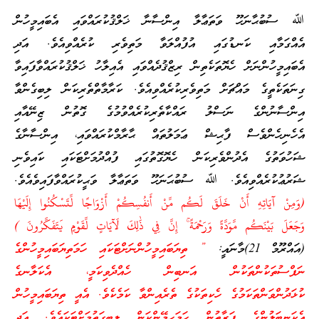
ﷲ ސުބުޙާނަހޫ ވަތަޢާލާ އިންސާނާ ޚަލްޤުކުރައްވައި އެބައިމީހުން
އެއްގަމާއި ކަނޑުގައި އުފުއްލަވާ މަތިވެރި ކުރެއްވިއެވެ. އަދި
އެބައިމީހުންނަށް ހެޔޮތަކެތިން ރިޒްޤުދެއްވައި އެއިލާހު ޚަލްޤުކުރައްވާފައިވާ
ގިނަތަކެތީގެ މައްޗަށް މަތިވެރިކުރެއްވިއެވެ. ކަރާމާތްތެރިކަން ލިބިގެންވާ
އިންސާނުންގެ ނަސްލު ރައްކާތެރިކުރެއްވުމުގެ ގޮތުން ޒިނޭއާއި
އެހެނިހެންވެސް ފާޙިޝް ޢަމަލުތައް ޙާރާމްކުރައްވައި، އިންސާނާގެ
ޝަހުވަތުގެ އެދުންވެރިކަން ހެޔޮގޮތުގައި ފުއްދުމަށްޓަކައި ކައިވެނި
ޝަރުޢުކުރެއްވިއެވެ. ﷲ ސުބުޙަނަހޫ ވަތަޢާލާ ވަޙީކުރައްވާފައިވެއެވެ.
(وَمِنْ آيَاتِهِ أَنْ خَلَقَ لَكُم مِّنْ أَنفُسِكُمْ أَزْوَاجًا لِّتَسْكُنُوا إِلَيْهَا
وَجَعَلَ بَيْنَكُم مَّوَدَّةً وَرَحْمَةً ۚ إِنَّ فِي ذَٰلِكَ لَآيَاتٍ لِّقَوْمٍ يَتَفَكَّرُونَ )
(އައްރޫމް 21)މާނައީ:
” ތިޔަބައިމީހުންނަށްޓަކައި ހަމަތިޔަބައިމީހުންގެ
ނަފްސުތަކުންތަކުން އަނބިން ހެއްދެވިކަމީ، އެކަލާނގެ
ކުޅަދުންވަންތަކަމުގެ ހެކިތަކުގެ ތެރެއިންވާ ކަމެކެވެ. އެއީ ތިޔަބައިމީހުން
އެކަނބަލުންގެ ފަރާތުން ހަމަހިމޭންކަން ލިބިގަތުމަށްޓަކައެވެ. އަދި