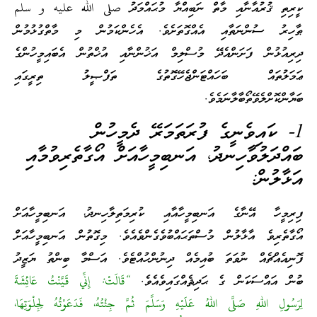
ކީރިތި ޤުރުއާނާއި މާތް ނަބިއްޔާ މުޙައްމަދު صلى الله عليه و سلم
ޠާހިރު ސުންނަތާއި އެއްގޮތަށެވެ. އެހެންކަމުން މި މާތްގުޅުމުން
ދިރިއުޅުން ފަށަންއެދޭ މުސްލިމް އަޚުންނާއި އުޚްތުން އެބައިމީހުންގެ
ޢަމަލުތައް ބަހައްޓަންޖެހޭގޮތުގެ ތަފްޞީލު ތިރީގައި
ބަޔާންކޮށްލެވޭތޯބާލާނަމެވެ.
1- ކައިވެނީގެ ފުރަތަމަރޭ ދެމީހުން
ބައްދަލުވާހިނދު، އަނބިމީހާއަށް އޯގާތެރިވުމާއި
އަޅާލުން:
ފިރިމީހާ އޭނާގެ އަނބިމީހާއާއި ކުރިމަތިލާހިނދު، އަނބިމީހާއަށް
އޯގާތެރިވެ އާޅާލުން މުސްތަޙައްބުވެގެންވެއެވެ. މިގޮތުން އަނބިމީހާއަށް
ފޮނިއެއްޗެއް ނުވަތަ ބުއިމެއް ދިނުންހުއްޓެވެ. އަސްމާ ބިންތު ޔަޒީދު
ބުން އައްސަކަން ގެ ޙަދިޘެއްގައިވެއެވެ.
“قَالَتْ: إِنِّي قَيَّنْتُ عَائِشَةَ
لِرَسُولِ اللهِ صَلَّى اللهُ عَلَيْهِ وَسَلَّمَ ثُمَّ جِئْتُهُ، فَدَعَوْتُهُ لِجِلْوَتِهَا،