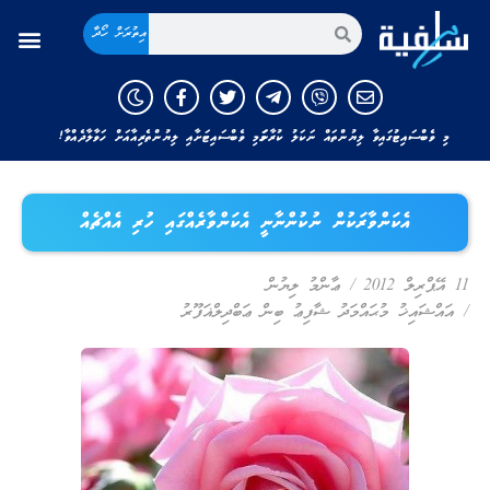
އިތުރަށް ހޯދާ
މި ވެބްސައިޓުގައިވާ ލިޔުންތައް ނަކަލު ކުރާނަމަ މި ވެބްސައިޓަށާއި ލިޔުންތެރިއާއަށް ހަވާލާދެއްވާ!
އެކަންވާރަކުން ނުކުންނާނީ އެކަންވާރެއްގައި ހުރި އެއްޗެއް
11 އޭޕްރިލް 2012
/
ޢާންމު ލިޔުން
/
އައްޝައިޚު މުޙައްމަދު ޝާފިޢު ބިން ޢަބްދިލްޣަފޫރު