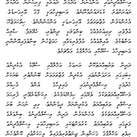
އިސްލާމްދީނުގައި އަންހެނުން އަދާކުރާ ދައުރަކީ ފިރިހެނުން އަދާކުރާ
ދައުރަށްވުރެ ކުޑަދައުރެއްނޫނެވެ. އަނބިމީހާއަކީ ގޭގެ އޮޅިގަނޑެވެ.
އެހެންކަމުން، މުޖްތަމަޢުގެ އޮޅިގަނޑަކީ އަންހެނުންނެވެ. ހިތްހަމަޖެހޭ،
އުފާވެރި ދިރިއުޅުމެއްގެ ބިންގަލަކީ ދީންވެރި، ހެޔޮލަފާ، ޞާލިޙް
އަންބެކެވެ. ޢާއިލާއެއްގެ އުފާވެރިކަމާއި ހަމަޖެހުން ބިނާވެފައިއޮންނާނީ
އަނބިމީހާގެ ސުލޫކާއި އަޚްލާޤުގެ މައްޗަށެވެ.
ދަރީން ތަރުބިއްޔަތުކޮށް، ރަނގަޅު އަޚްލާޤާއި ސުލޫކު އެކުދީންގެ
ކިބައިގައި އަށަގަންނުވައި އެކުދީން މުޖްތަމަޢަށް ބޭނުންތެރި ބަޔަކަށް
ހެދުމަކީ އިސްލާމްދީނުގައި މައިމީހާގެ އެންމެ މުހިއްމު
މަސްއޫލިއްޔަތުތަކުގެ ތެރޭގައި ހިމެނޭކަމެކެވެ. މިކަންކުރެވޭނީ ފުރިހަމަ
އިސްލާމީ ތަރުބިއްޔަތު އެކުދީންނަށް ދީގެންނެވެ. މިއީ ނުހަނު ބުރަ
މަސްއޫލިއްޔަތެކެވެ. އެހެންކަމުން، ދަރީން އިސްލާމްދީނުގެ ބިންގަލުގެ
މަތީގައި ތަރުބިއްޔަތު ކުރުމަށްޓަކައި އަނބިމިހާއަކީ އިސްލާމްދީނުގެ
ރިވެތި އަޚްލާޤުގެ ގަހަނާއިން ޒީނަތްތެރިވެފައިވާ މީހަކަށްވުމީ ކޮންމެހެން