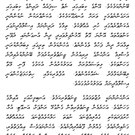
ބޭނުންކަމެކެވެ. އޭނާގެ ކިބައިގައި ނެތް ޞިފައެއް ދަރީންގެ ކިބައިގައި
އަށަގެންނެވުމަކީ ވަރަށް އުނދަގޫކަމެކެވެ. އެކަންވާރަކުން ނުކުންނާނީ
އެކަންވާރެއްގައި ހުރި އެއްޗެކެވެ. ތިމާގެ ދަރީންނަށް އިސްލާމްދީނުގައި
ކަންތައްތައް އޮންނަ ގޮތް އޮޅުންފިލުވައިދީ ދީން އުނގަންނައި ދެވޭނީ
ތިމާއަށް ދީން ފަހުމް ވެގެންނެވެ. އެހެންކަމުން، ތިރީގައި މިބަޔާންކުރަނީ
މުސްލިމް އަންހެނާގެ ދިރިއުޅުން ޒީނަތްތެރިކުރުމަށް ބޭނުންކުރެވިދާނެ
ގަހަނާތަކެވެ. މިތަޞައްވުރަށް ޢަމަލުކުރުމުން އެކަމުގެ ފޮނި މޭވާ
ލިބޭނެކަމާމެދު ޝައްކެއްނެތެވެ. އުފާވެރިކަމާއި ހިތްހަމަޖެހުންވަނީ
އިސްލާމްދީނަށް ޢަމަލުކުރުމުގައެވެ.
އަންހެނުންނަކީ މުޖްތަމަޢުގެ ޒީނަތްތެރިކަމެވެ. އަނބިމީހާއަކީ އާޢިލާގެ
ގަހަނާއެވެ. އަހަރެމެން ޒީނަތްތެރިވާން ގެންގުޅޭ ރަންފަށް، އަނގޮޓި، އުޅާ،
ހާރުފަދަތަކެތި ގެއްލިއްޖެނަމަ ނުވަތަ ހަލާކުވެއްޖެނަމަ އައުއެއްޗެއް
ގަނެވިދާނެއެވެ. ގެއްލުން ފޫބެއްދިދާނެއެވެ. އެހެންނަމަވެސް، ޢިއްފަތްތެރި،