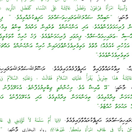
نَ وَآسِيَةُ امْرَأَةُ فِرْعَوْنَ وَفَضْلُ عَائِشَةَ عَلَى النِّسَاءِ كَفَضْلِ الثَّرِيدِ عَ
މާނައީ:
“ނަބިއްޔާ ޞައްލަﷲޢަލައިހިވަސައްލަމަ ޙަދީޘކުރެއްވިއެވެ. ” ފިރި
ން ފުރިހަމަވެގެންވެއެވެ. އަދި އަންހެނުންގެ ތެރެއިން މަރްޔަމް ބިންތު ޢިމްރ
ާސިޔާ –ޢަލައިހިމައްސަލާމް- ފިޔަވައި ފުރިހަމަނުވެއެވެ. ފަހެ ހުރިހާ ކާތަކެތީގެ
އަގުހުރި ކެއުމެއް) މާތްވެ މަތިވެރިވެގެންވާފަދައިން ހުރިހާ އަންހެނުންގެ މައްޗަ
ތިވެރިވެގެންވެއެވެ.”
ރިވާކުރައްވާފައިވާ ޙަދީޘްފުޅެއްގައިވެއެވެ. ރަސޫލުﷲޞައްލަﷲޢަލައިހިވަ
ائِشَةُ هَذَا جِبْرِيلُ يَقْرَأُ عَلَيْكِ السَّلاَمَ فَقَالَتْ ، وَعَلَيْهِ السَّلاَمُ وَرَح
.މާނައީ:
“އޭ ޢާއިޝާ އެވެ. މިހުންނެވީ ޖިބްރީލުގެފާނެވެ. އެކަލޭގެފާނު ކަ
ަމަނާ ވިދާޅުވިއެވެ: ތިމަންކަމަނާ ވިދާޅުވީމެވެ. އަދި އެކަލޭގެފާނުގެ މައް
 ރަޙުމަތް ހުއްޓެވެ.”
ިވަސައްލަމަ ޙަދީޘްކުރައްވާފައިވެއެވެ.
((يَا أُمَّ سَلَمَةَ لاَ تُؤْذِينِي فِي عَائِشَ
وَحْيُ وَأَنَا فِي لِحَافِ امْرَأَةٍ مِنْكُنَّ غَيْرِهَا.))
رواه البخاري
މާނައީ:
“އ