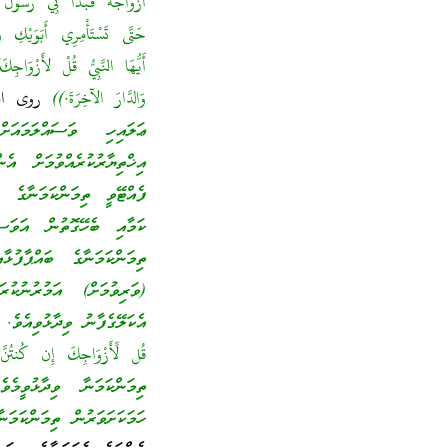
أَزْوَاجَهُ فَبَدَأَ بِي رَسُ
حَتَّى تَسْتَأْمِرِي أَبَوَيْكِ و
أَيُّهَا النَّبِيُّ قُلْ لأَزْوَاجِك
وَالدَّارَ الآخِرَةَ.))
روى الب
ޢަލައިހި ވަސައްލަމައަ
އިޚްތިޔާރުކުރެއްވުމަށް އެ
ފެއްޓޭވީ ތިމަންކަމަނާގެ ފ
ކަމާއި ބެހޭގޮތުން އަވަސް
ތިމަންކަމަނާގެ ބައްޕާފ
(ވަރިވުމަށް) އަމުރުނުކުރ
އެކަލޭގެފާނު ވިދާޅުވިއެވެ. 
قُل لِّأَزْوَاجِكَ إِن كُن
ތިމަންކަމަނާ ވިދާޅުވީމެވ
ހަމަކަށަވަރުން ތިމަންކަމ