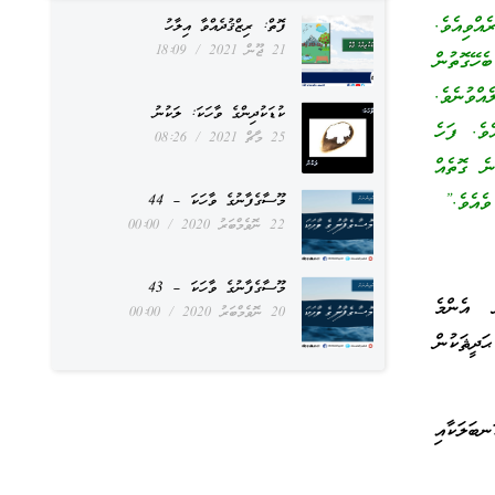
އްވިއެވެ.
ފޮތް: ރިޒްޤުދެއްވާ އިލާހު
21 ޖޫން 2021
18:09
ހޭގޮތުން
ްވުނެވެ.
ކުޑަކުދިންގެ ވާހަކަ: ލަކުނު
ވެ. ފަހެ
25 މާޗް 2021
08:26
ނެ ގޮތެއް
ވެއެވެ.”
މޫސާގެފާނުގެ ވާހަކަ – 44
22 ނޮވެމްބަރު 2020
00:00
މޫސާގެފާނުގެ ވާހަކަ – 43
 އެންމެ
20 ނޮވެމްބަރު 2020
00:00
ދީޘަކުން
ބަލަކާއި