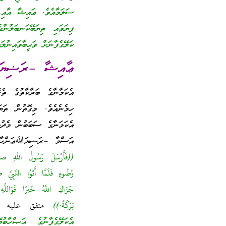
ސަލަމާއެވެ. ޢައިޝާ އާއި ބ
ފިޔަވައި ތިޔަބޭކަނބަލުން
ކަލޭގެފާނަށް ވަޙީބާވައިނުލައ
ޢާއިޝާ –ރަޟިޔަﷲ
އެކަމާނާގެ ބަރާކާތުގެ ތެރ
ހިމެނެއެވެ. މިގޮތުން ތަޔ
އެކަމަނާގެ ސަބަބުން މެދު
އަސްމާ –ރަޟިޔަﷲޢަންހާ- ގ
((فَأَرْسَلَ رَسُولُ اللهِ صلى
وُضُوءٍ فَلَمَّا أَتَوُا النَّبِ
جَزَاكِ اللَّهُ خَيْرًا فَوَاللَ
بَرَكَةً.))
متفق عليه 
އެކަލޭގެފާނުގެ އަޞްހާބު