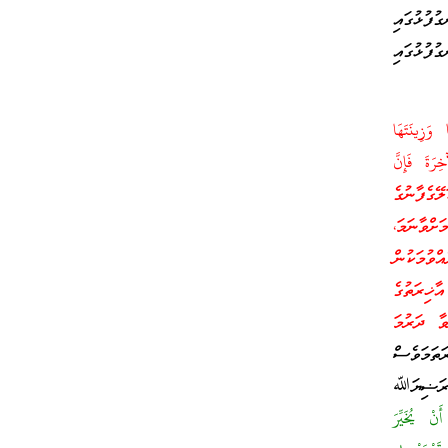
ފުޅުގައި
ފުޅުގައި
 وَزِينَتَهَا
ّارَ الْآخِرَةَ فَإِنَّ
ެފާނުގެ
ށްވާނަމަ،
ވުމަކުން
ޚިރަތުގެ
ވާ ދަރުމަ
ުރަތަމަވެސް
 ރަޟިޔަﷲ
يُخَيِّرَ