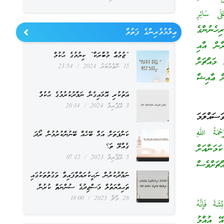
لَى سَائِرِ
ހެނުންގެ
ޢިލްމުވެރިންގެ ފަތުވާ
ާން އާއި
“ޖުމުޢާ މުބާރަކާ” ކިޔުމުގެ ޙުކުމް
 މައްޗަށް
15 ނޮވެމްބަރު 2024
23:54
ށް ޢާއިޝާ
އަތުކުރި އޮޅައިގެން ނަމާދުކުރުމުގެ ޙުކުމް
3 އޭޕްރިލް 2024
20:14
ސައްލަމަ
ْمَةُ اللهِ
ކަންފަތަށް އަޅާ ބޭހެއް ބޭނުންކުރުމުން ރޯދަ
ގެއްލޭ ތަ؟
މަނާއަށް
5 އޭޕްރިލް 2023
07:12
ޗަށްވެސް
ނަމާދުކުރުން ނަހީކުރައްވާފައިވާ ވަގުތުތަކުގައި
ތަޙިއްޔަތުލް މަސްޖިދުގެ ސުންނަތް ކުރުން
28 މާޗް 2023
18:00
ةَ فَإِنَّهُ
ޭ އުއްމު