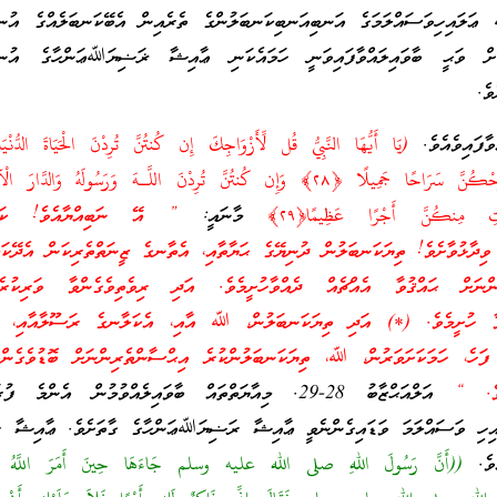
ިހިވަސައްލަމަގެ އަނބިއަނބިކަނބަލުންގެ ތެރެއިން އެބޭކަނބަލެއްގެ އުނގު
ކޮށް ވަޙީ ބާވައިލައްވާފައިވަނީ ހަމައެކަނި ޢާއިޝާ ޜަޟިޔަﷲޢަންހާގެ އުނގު
ވެ.
ާފައިވެއެވެ.
(يَا أَيُّهَا النَّبِيُّ قُل لِّأَزْوَاجِكَ إِن كُنتُنَّ تُرِدْنَ الْحَيَاةَ الدُّنْيَا
فَتَعَالَيْنَ أُمَتِّعْكُنَّ وَأُسَرِّحْكُنَّ سَرَاحًا جَمِيلًا ﴿٢٨﴾ وَإِن كُنتُنَّ تُرِدْنَ اللَّـهَ وَرَسُولَهُ وَالدَ
َاتِ مِنكُنَّ أَجْرًا عَظِيمًا﴿٢٩﴾
މާނައީ:
” އޭ ނަބިއްޔާއެވެ! ކަލޭގ
ިދާޅުވާށެވެ! ތިޔަކަނބަލުން ދުނިޔޭގެ ޙަޔާތާއި، އެތާނގެ ޒީނަތްތެރިކަން އެދޭކަމަ
ންނަށް ޙައްޤުވާ އެއްޗެއް ދެއްވާހުށީމެވެ. އަދި ރިވެތިވެގެންވާ ވަރިކުރެއް
ްވާ ހުށީމެވެ. (*) އަދި ތިޔަކަނބަލުން، ﷲ އާއި، އެކަލާނގެ ރަސޫލާއާއި، އާ
، ފަހެ، ހަމަކަށަވަރުން، ﷲ، ތިޔަކަނބަލުންކުރެ އިޙްސާންތެރިންނަށް ބޮޑުވެގެން
ެވެ. “
އަލްއަޙްޒާބު 28-29. މިއާޔަތްތައް ބާވައިލެއްވުމުން އެންމެ ފ
ި ވަސައްލަމަ ވަޑައިގެންނެވީ ޢާއިޝާ ރަޟިޔަﷲޢަންހާގެ ގާތަށެވެ. ޢާއިޝާ
އެވެ.
((أَنَّ رَسُولَ اللهِ صلى الله عليه وسلم جَاءَهَا حِينَ أَمَرَ اللَّهُ أَنْ 