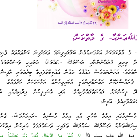
ޢަންހާ- ގެ މާތްކަން:
 މާތްކަމަކަށް އަޅުގަނޑުމެން ބަލާލައިފިނަމަ ވަރަށްގިނަ ކަންތައްތައް ފެނިގެ
ީދާ ކީރިތި ޤުރުއާނުންނާއި ރަސޫލުﷲ ޞައްލަﷲ ޢަލައިހި ވަސައްލަމަގެ
ގެންވެއެވެ. އެހެންނަމަވެސް ޙައްޤުގެ މަގުން އެއްކިބާވެފައިވާ ބިދުޢަވެރި ރާފިޟާ
 ފުރައްސާރަކޮށް ލަޢުނަތްދިނުމަކީ އެބައިމީހުންގެ އަޅުކަމަކަށް ހަދާފައެވެ
ޭ މީހުންނަށް ލަޢުނަތްލައްވާށިއެވެ. އަދި އެބައިމީހުން މިދުނިޔެއާއި އާޚި
ރައްވާށިއެވެ. އާމީން.
ސްލިމްގައި އިމާމް ބުޚާރީ އާއި އިމާމް މުސްލިމް –ރަޙިމަހުމަﷲ- ގެންނަވ
ިޔަﷲޢަންހު ރަސޫލުﷲ ޞައްލަﷲ ޢަލައިހި ވަސައްލަމަގެ އަރިހުން ރިވާކުރައް
ّبِيِّ صلى الله عليه وسلم قَالَ
(( كَمُلَ مِنَ الرِّجَالِ كَثِيرٌ وَلَمْ يَكْمُلْ مِنَ