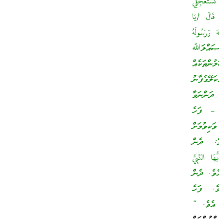
ْتَعْجِلِي
َ قَالَ {يَا
َ وَرَسُولَهُ
ައްލަﷲ
ްތަކެއް
ަލޭގެފާނު
 ދަންނަވާ
. – ފަހެ
ކިވުމަށް
ވެ: ދެން
النَّبِيُّ
ެވެ. ދެން
ވެ. ފަހެ
 އެވެ. “