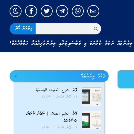
އިތުރަށް ހޯދާ
ލިޔުންތައް ނަކަލު ކުރާނަމަ މި ވެބްސައިޓަށާއި ލިޔުންތެރިއާއަށް ހަވާލާދެއްވާ!
ފަހުގެ ލިޔުންތައް
ފޮތް: شرح العقيدة الواسطية
21 ޖޫން 2026
13:54
ފޮތް: تعليم الصلاة | ނަމާދު ކުރަން
ދަސްކުރަމާ
21 ޖޫން 2026
13:40