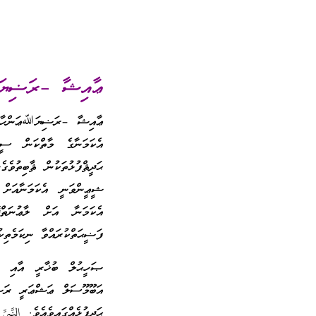
ޢާއިޝާ –ރަޟިޔަﷲ
ޢާއިޝާ –ރަޟިޔަﷲޢަންހާ- ގެ
އެކަމަނާގެ މާތްކަން ސ
ޙަދީޘްފުޅުތަކުން ޘާބިތުވެ
ޝީޢީންވަނީ އެކަމަނާއަށް
އެކަމަނާ އަށް ލާޢުނަތްދ
ފަޟީޙަތްކުރައްވާ ނިކަމެތިކު
ޞަހީޙުލް ބުޚާރީ އާއި މު
އަބޫމޫސަލް ޢަޝްޢަރީ ރަޟ
ޙަދީފުޅެއްގައިވެއެވެ. النَ