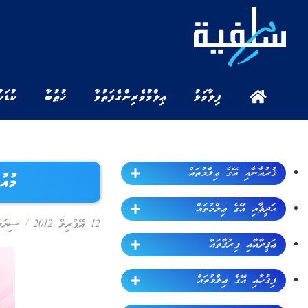
ފިލާވަޅު
ޢިލްމުވެރިންގެ ފަތުވާ
ޚުޠުބާ
ކުޑަކ
ޤުރުއާނާއި އޭގެ ޢިލްމުތައް
މުއ
ޙަދީޘާއި އޭގެ ޢިލްމުތައް
12 އޭޕްރިލް 2012
/
ސިޔަރަ
ޢަޤީދާއާއި ފިރުޤާތައް
ފިޤުހާއި އޭގެ ޢިލްމުތައް