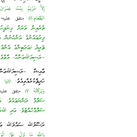
إِلاَّ مَرْيَمُ بِنْتُ عِمْرَا
الطَّعَام.))
متفق عليه.
ތެރެއިން ވަރަށް ގިނަމީހު
ފިރުޢައުނުގެ އަންހެނުން އ
ޘަރީދު (ޢަރަބީންގެ އެންމެ 
–ރަޟިޔަﷲޢަންހާ- މާތްވެ މަ
ޢާއިޝާ –ރަޟިޔަﷲޢަންހާ- 
ހަދީޘްކުރެއްވިއެވެ.
((يَا عَ
وَبَرَكَاتُهُ ))
متفق عليه 
ސަލާމް ދަންނަވައެވެ. އެކ
ސަލާމްހުއްޓެވެ. އަދި ﷲގެ
ރަސޫލުﷲ ޞައްލަﷲ ޢަލައިހ
وَاللَّهِ مَا نَزَلَ عَلَيَّ الْ