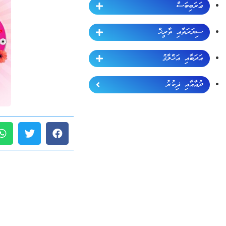
ޢަރަބިބަސް
ސިޔަރަތާއި ތާރީޚް
އަދަބާއި އަޚްލާޤު
ދުޢާއާއި ޛިކުރު