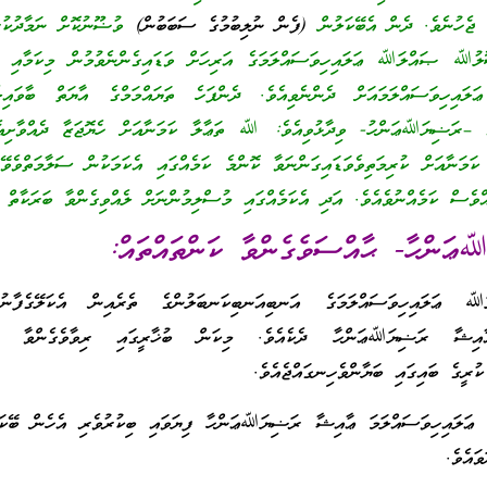
ތު ޖެހުނެވެ. ދެން އެބޭކަލުން
(ފެން ނުލިބުމުގެ ސަބަބުން)
ވުޟޫނުކޮށް ނަމާދުކުރެ
ުﷲ ޞައްލަﷲ ޢަލައިހިވަސައްލަމަގެ އަރިހަށް ވަޑައިގެންނެވުމުން މިކަމާއި ބެ
ިވަސައްލަމައަށް ދެންނެވިއެވެ. ދެންފަހެ ތަޔައްމަމްގެ އާޔަތް ބާވައިލެއ
–ރަޟިޔަﷲޢަންހު- ވިދާޅުވިއެވެ: ﷲ ތަޢާލާ ކަމަނާއަށް ހެޔޮޖަޒާ ދެއްވާށިއެ
މަނާއަށް ކުރިމަތިވެވަޑައިގަންނަވާ ކޮންމެ ކަމެއްގައި އެކަމަކުން ސަލާމަތްވެވޭ
ެސް ކަމެއްނުވެއެވެ. އަދި އެކަމެއްގައި މުސްލިމުންނަށް ލެއްވިގެންވާ ބަރަކާތް 
ަންހާ- ޙާއްސަވެގެންވާ ކަންތައްތައް:
ައިހިވަސައްލަމަގެ އަނބިއަނބިކަނބަލުންގެ ތެރެއިން އެކަލޭގެފާނު
 ޢާއިޝާ ރަޟިޔަﷲޢަންހާ ދެކެއެވެ. މިކަން ބުޚާރީގައި ރިވާވެގެންވާ ޙަ
ކުރީގެ ބައިގައި ބަޔާންވެހިނގައްޖެއެވެ.
ިހިވަސައްލަމަ ޢާއިޝާ ރަޟިޔަﷲޢަންހާ ފިޔަވައި ބިކުރުވެރި އެހެން ބޭކަނ
ވައެވެ.