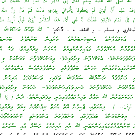
ولُ اللهِ صلى الله عليه وسلم فَقَالَ إِنِّي ذَاكِرٌ لَكِ أَمْرًا فَلاَ عَلَيْكِ أَنْ تَس
َقَدْ عَلِمَ أَنَّ أَبَوَيَّ لَمْ يَكُونَا يَأْمُرَانِي بِفِرَاقِهِ قَالَتْ ثُمَّ قَالَ إِنَّ اللَّه
َ} إِلَى تَمَامِ الآيَتَيْنِ فَقُلْتُ لَهُ فَفِي أَىِّ هَذَا أَسْتَأْمِرُ أَبَوَيَّ فَإِنِّي أُرِيدُ اللَّه
خاري و مسلم – و اللفظ له – މާނައީ:
” ﷲ ތާޢާލާ، ރަސޫލުﷲ ޞ
ށް އެކަލޭގެފާނުގެ އަނބިކަނބަލުންގެ ތެރެއިން ބޭނުންފުޅު ބޭކަނބަލުނ
ންގެވުމުން އެކަލޭގެފާނު ވަޑައިގެންނެވިއެވެ. އެކަމަނާ ވިދާޅުވިއެވެ. ފަހެ އެކ
ަރާތްޕުޅުންނެވެ. އެކަލޭގެފާނު ވިދާޅުވިއެވެ. ތިމަންކަލޭގެފާނު ކަމަނާއަށް މި
އަރުވައިގަތުމެއްނެތި ކަމަނާގެ ބައްޕާފުޅާއި މަންމާފުޅަށްވެސް އަންގަވާށެވެ
ުޅާއި މަންމާފުޅު ރަސޫލުﷲ ޞައްލަﷲ ޢަލައިހި ވަސައްލަމަގެ އަރިހުން ވަ
ައްވާނޭކަން އެކަލޭގެފާނަށް އެނގިވަޑައިގަންނަވައެވެ.- އެކަމަނާ ވިދާޅުވިއެ
ހަމަކަށަވަރުން ﷲ ތަޢާލާ ވަޙީކުރައްވާފައިވަނީ މިފަދައިންނެވެ. ދެން { يَا أَيُّهَا 
تُنَّ تُرِدْنَ… } މިއާޔަތާއި، ޖެހިގެން އޮތް އާޔަތް ނިމެންދެން ކިޔަވާ ވިދާޅުވިއ
ެ. ތިމަންކަމަނާގެ ބައްޕާފުޅާއި މަންމާފުޅަށް އަންގަވަންވީ ކޮންކަމަކާތޯއެ
ަނާ ބޭނުންފުޅުވެވަޑައިގަންނަވަނީ ﷲ އާއި އެއިލާހުގެ ރަސޫލާ އާއި ސުވަރުގެ