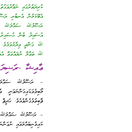
ކުރިދަތުރުގައި ނަމާދުވަގު
އެބޭކަލުން އެނބުރި ރަސޫލ
ރަސޫލުﷲ ޞައްލަﷲ ޢަލައިހ
އުސައިދު ބުން ޙުޞައިރު 
ﷲ ގަންދީ ވިދާޅުވަމެވެ. ކަ
ﷲ ތަޢާލާ ނުލައްވަވާ އެއްވ
ޢާއިޝާ -ރަޟިޔަﷲޢ
– ރަސޫލުﷲ ޞައްލަﷲ ޢަލ
ލޯބިވެވަޑައިގަންނަވަނީ
ޘާބިތުވެގެންވެއެވެ. ޙަދީޘް 
– ރަސޫލުﷲ ޞައްލަﷲ ޢަލައ
ކައިވެނިބައްލަވައި ނުގަންނަ