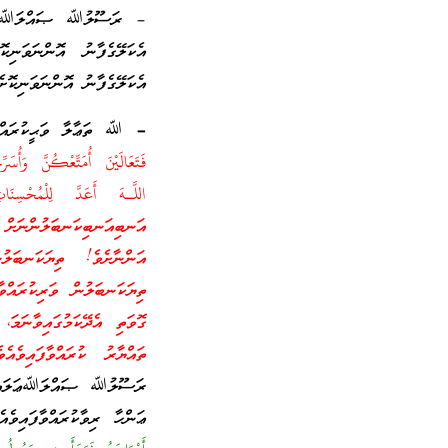
– ރަސޫލުﷲ ޞައްލަﷲ ޢަލައ
އެކަލޭގެފާނު އޮންނަވަނި
އެކަލޭގެފާނު އޮންނަވަނިކޮށެ
–
ﷲ ތަޢާލާ ވަޙީކުރައްވ
اللَّـهَ أَعَدَّ لِلْمُحْسِن
އަނބިއަނބިކަނބަލުންނަށް ވ
އަންނާށެވެ! ތިޔަކަނބަލު
ތިޔަކަނބަލުން ވަރިކުރައ
ގޮވަތި އެދޭކަމުގައިވާނަމަ
ތައްޔާރު ކުރައްވާފައިވެއ
ރަސޫލުﷲ ޞައްލަﷲޢަލައިހ
ޢަންހާ ރިވާކުރައްވާފައިވެ