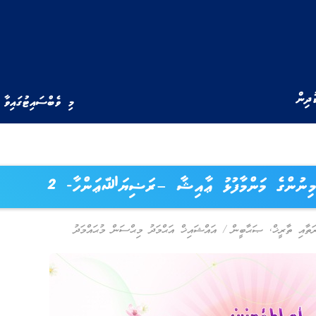
ުދިން
މި ވެބްސައިޓުގައިވާ 
ުމިނުންގެ މަންމާފުޅު ޢާއިޝާ –ރަޟިޔަﷲޢަންހާ- 2
ތާއި ތާރީޚް
,
ޞަޙާބީން
/
އައްޝައިޚް އަޙްމަދު މިޙްސަން މުޙައްމަދު