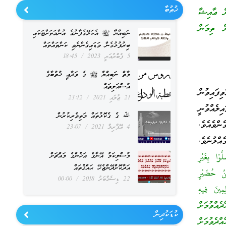
ޚުޠުބާ
ން ޢާއިޝާ
ް ތިމަން
ނަބިއްޔާ ﷺ އެކަލޭގެފާނުގެ އުންމަތަށްޓަކައި
ބިރުފުޅުގެން ވަޑައިގެންނެވި ކަންތައްތައް
5 ފެބްރުއަރީ 2023
18:45
މާތް ނަބިއްޔާ ﷺ ގެ ވަދާޢީ ޚުތުބާގެ
އުސްއަލިތައް
ިފައިވުން
21 ޖުލައި 2021
23:12
ލެއްވުނީ
ﷲ ގެ ގެކޮޅުތައް މަތިވެރިކުރުން
ްވެއެވެ.
4 އޭޕްރިލް 2021
23:07
ްލުނެވެ.
ْا بِغَيْرِ
މުސްލިކަމު އޭނާގެ އަޚުންގެ މައްޗަށް
އަދާކޮށްދޭންޖެހޭ ޙައްޤުތައް
نُ حُضَيْرٍ
22 ޑިސެމްބަރު 2018
00:00
مِينَ فِيهِ
ްވުމަށް
ކުޑަކުދިން
ދެވުމަށް