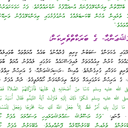
ެހޭގޮތުން ތިމަންކަލޭގެފާނަށް އުނދަގޫފުޅު ނުކުރައްވާށެވެ. ފަހެ ހަމަކަށަވަރު
ގެ ތެރެއިން އެހެން ބޭކަނބަލެއްގެ އުނުގުފުޅުގައި ތިމަންކަލޭގެފާނު ވަނިކޮށ
ްވައެވެ.”
ޢަންހާ- ގެ ބަރަކާތްތެރިކަން:
ޭގައި އެކަމަނާގެ ސަބަބުން ކީރިތި ޤުރްއާނުގެ ބައެއް އާޔަތްތައް ބާވައިލެއްވ
ައްމަމް ކުރުން މިއުއްމަތަށް ލުއިފަސޭހައެއް ކަމުގައި ލެއްވުނު އާޔަތް ބާވައި
ވެރިވީ ކަމަކާއި ގުޅިގެންނެވެ. ޢާއިޝާ –ރަޟިޔަﷲޢަންހާ- ގެ އަރިހުން ރިވާވެގެނ
ެ އަރިހުން ކަރުގައިއަޅާ ފަށެއް ތިމަންކަމަނާ ހޯއްދެވީމެވެ. ދެން އެފަށް ގެއ
 الله عليه وسلم نَاسًا مِنْ أَصْحَابِهِ فِي طَلَبِهَا فَأَدْرَكَتْهُمُ الصَّلاَةُ فَصَلَّو
يَّ صلى الله عليه وسلم شَكَوْا ذَلِكَ إِلَيْهِ فَنَزَلَتْ آيَةُ التَّيَمُّمِ فَقَالَ أُسَيْدُ بْ
ّهِ مَا نَزَلَ بِكِ أَمْرٌ قَطُّ إِلاَّ جَعَلَ اللَّهُ لَكِ مِنْهُ مَخْرَجًا وَجَعَلَ لِلْمُسْلِ
. މާނައީ:
“ފަހެ ރަސޫލުﷲ ޞައްލަﷲޢަލައިހި ވަސައްލަމަ އެފަށް ހޯދެއ
ބޭކަލުންގެ ތެރެއިން ބޭކަލުންކޮޅެއް ފޮނުއްވިއެވެ. އެބޭކަލުން އެފަށް ހޯއް