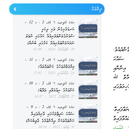
ފިލާވަޅު
مادة التوحيد ٦ (ف 2 ، د 12 –
ކަނޑައެޅިގެން ވަކި މީހަކީ
ސުވަރުގެވަންތަވެރިއެއް ކަމުގައި ނުވަތަ
ނަރަކަވަންތަވެރިއެއް ކަމުގައި ބުނުން)
ންދެއެވެ.
30 ނޮވެމްބަރު 2024
02:00
 ޞައްޙަ
مادة التوحيد ٦ (ف 2 ، د 11 –
ޤިޔާމަތްދުވަހުގެ ކަންތައްތައް)
 އިންނާއި
28 ފެބްރުއަރީ 2023
17:02
. މާތް ﷲ
مادة التوحيد ٦ (ف 2 ، د 10 –
ރަތުގައި
ކަށްވަޅުގެ ނިޢުމަތާއި ޢަޛާބު)
17 އޮކްޓޯބަރު 2022
14:37
مادة التوحيد ٦ (ف 2 ، د 9 –
ާފައިވާ،
ޞައްޙަ ޙަދީޘްތަކުގައި ވާރިދުފައިވާ
ވާފައިވާ
ކަންތައްތަކަށް އީމާންވުމުގެ ވާޖިބުކަން)
 النِّسَاءِ
31 ޖުލައި 2022
10:24