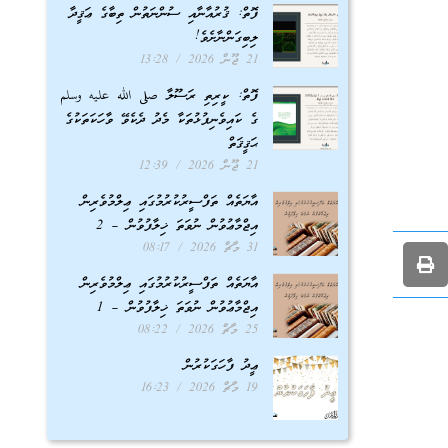
ފޮތް: ޤުރުއާނާއި ސުންނަތުން ތިބާގެ ޢަޤީދާ
ލިބިގަންނާށެވެ!
21 ޖޫން 2026
13:28
ފޮތް: ކީރިތި ރަސޫލާ صلى الله عليه وسلم
ގެ ކައިވެނިފުޅުތަކާ މެދު ދެކެވޭ ވާހަކަތަކުގެ
ޙަޤީޤަތް
21 ޖޫން 2026
12:39
އާޔަތެއް ތަފްސީރުކުރުމުގައި ޢިލްމުވެރިން
އިޖްމާޢުވުން ނުވަތަ ޚިލާފުވުން – 2
31 މާޗް 2026
08:17
އާޔަތެއް ތަފްސީރުކުރުމުގައި ޢިލްމުވެރިން
އިޖްމާޢުވުން ނުވަތަ ޚިލާފުވުން – 1
25 މާޗް 2026
08:22
ޢީދު ފާހަގަކުރުން
19 މާޗް 2026
16:23