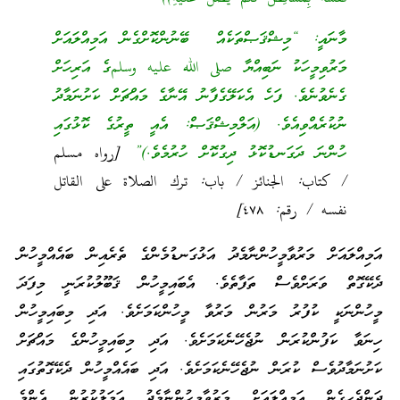
މާނައީ: “މިޝްޤަޞްތަކެއް ބޭނުންކޮށްގެން އަމިއްލައަށް
މަރުވިމީހަކު ނަބިއްޔާ صلى الله عليه وسلمގެ އަރިހަށް
ގެނެވުނެވެ. ފަހެ އެކަލޭގެފާނު އޭނާގެ މައްޗަށް ކަށުނަމާދު
ނުކުރެއްވިއެވެ. (އަލްމިޝްޤަޞް: އެއީ ތީރުގެ ކޮޅުގައި
ހުންނަ ދަގަނޑުކޮޅު ދިގުކޮށް ހުރުމެވެ.)”
[رواه مسلم
/ كتاب: الجنائز / باب: ترك الصلاة على القاتل
نفسه / رقم: ٤٧٨]
އަމިއްލައަށް މަރުވާމީހުންނާމެދު އަޅުގަނޑުމެންގެ ތެރެއިން ބައެއްމީހުން
ދެކޭގޮތް ވަރަށްވެސް ތަފާތެވެ. އެބައިމީހުން ޤަބޫލުކުރަނީ މިފަދަ
މީހުންނަކީ ކުފުރު މަރުން މަރުވާ މީހުންކަމަށެވެ. އަދި މިބައިމީހުން
ހިނަވާ ކަފުންކުރަން ނުޖެހޭނެކަމަށެވެ. އަދި މިބައިމީހުންގެ މައްޗަށް
ކަށުނަމާދުވެސް ކުރަން ނުޖެހޭނެކަމަށެވެ. އަދި ބައެއްމީހުން ދެކޭގޮތުގައި
ދަންޖެހިގެން އަމިއްލައަށް މަރުވާމީހުންނާމެދު ޢަމަލުކުރުން އެންމެ