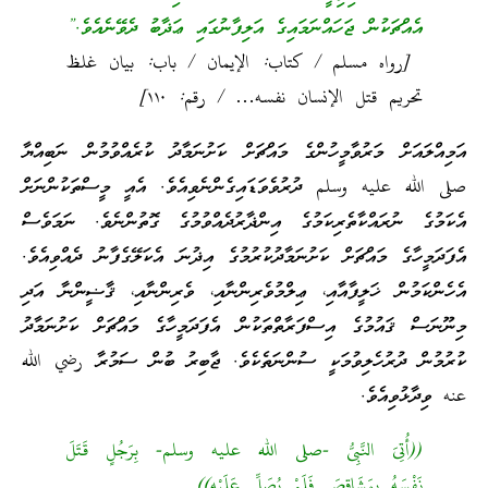
އެއްޗަކުން ޖަހައްނަމައިގެ އަލިފާނުގައި ޢަޛާބު ދެވޭނެއެވެ.”
[رواه مسلم / كتاب: الإيمان / باب: بيان غلظ
تحريم قتل الإنسان نفسه… / رقم: ١١٠]
އަމިއްލައަށް މަރުވާމީހުންގެ މައްޗަށް ކަށުނަމާދު ކުރެއްވުމުން ނަބިއްޔާ
صلى الله عليه وسلم ދުރުވެވަޑައިގެންނެވިއެވެ. އެއީ މީސްތަކުންނަށް
އެކަމުގެ ނުރައްކާތެރިކަމުގެ އިންޛާރުދެއްވުމުގެ ގޮތުންނެވެ. ނަމަވެސް
އެފަދަމީހާގެ މައްޗަށް ކަށުނަމާދުކުރުމުގެ އިޛުނަ އެކަލޭގެފާނު ދެއްވިއެވެ.
އެހެންކަމުން ޚަލީފާއާއި، ޢިލްމުވެރިންނާއި، ވެރިންނާއި، ޤާޟީންނާ އަދި
މިނޫނަސް ޤައުމުގެ އިސްފަރާތްތަކުން އެފަދަމީހާގެ މައްޗަށް ކަށުނަމާދު
ކުރުމުން ދުރުހެލިވުމަކީ ސުންނަތެކެވެ. ޖާބިރު ބުން ސަމުރާ رضي الله
عنه ވިދާޅުވިއެވެ.
((أُتِىَ النَّبِىُّ -صلى الله عليه وسلم- بِرَجُلٍ قَتَلَ
نَفْسَهُ بِمَشَاقِصَ فَلَمْ يُصَلِّ عَلَيْهِ))