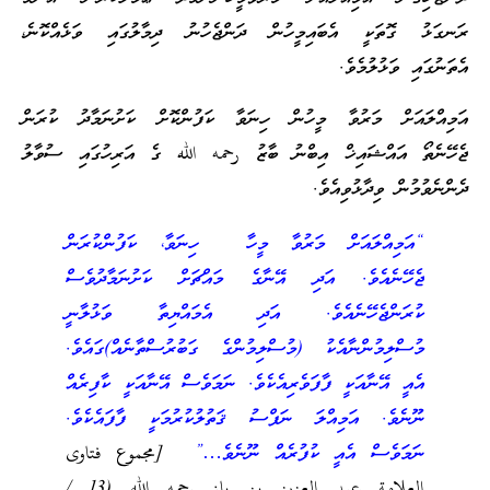
ރަނގަޅު ގޮތަކީ އެބައިމީހުން ދަންޖެހުނު ދިމާލުގައި ވަޅެއްކޮނެ،
އެތަނުގައި ވަޅުލުމެވެ.
އަމިއްލައަށް މަރުވާ މީހުން ހިނަވާ ކަފުންކޮށް ކަށުނަމާދު ކުރަން
ޖެހޭނެތޯ އައްޝައިޚް އިބްނު ބާޒު رحمه الله ގެ އަރިހުގައި ސުވާލު
ދެންނެވުމުން ވިދާޅުވިއެވެ.
“އަމިއްލައަށް މަރުވާ މީހާ ހިނަވާ، ކަފުންކުރަން
ޖެހޭނެއެވެ. އަދި އޭނާގެ މައްޗަށް ކަށުނަމާދުވެސް
ކުރަންޖެހޭނެއެވެ. އަދި އެމައްޔިތާ ވަޅުލާނީ
މުސްލިމުންނާއެކު (މުސްލިމުންގެ ގަބުރުސްތާނެއް)ގައެވެ.
އެއީ އޭނާއަކީ ފާފަވެރިއެކެވެ. ނަމަވެސް އޭނާއަކީ ކާފިރެއް
ނޫނެވެ. އަމިއްލަ ނަފްސު ޤަތުލުކުރުމަކީ ފާފައެކެވެ.
ނަމަވެސް އެއީ ކުފުރެއް ނޫނެވެ…”
[مجموع فتاوى
العلامة عبد العزيز بن باز رحمه الله (13 /