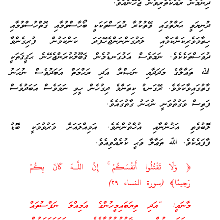
ދިނުމުން ރައްކާތެރިވާން ޖެހޭނެއެވެ.
ދުނިޔަވީ ޙަޔާތުގައި ވޭތުކުރާ ދުވަސްތަކަކީ ބޯހާސްވުމާއި ގޮތްހުސްވުމާއި
ހިތާމަވެރިކަންކަމާއި ލަދުގަންނަންޖެހޭފަދަ ކަންކަމުން ފުރިގެންވާ
ދުވަސްތަކެކެވެ. ނަމަވެސް އަޅުގަނޑުމެން ޤަބޫލުކުރަންޖެހޭނެ ޙަޤީޤަތަކީ
ﷲ ތަޢާލާގެ މަދަދާއި ނަޞްރާ އަދި ރަޙްމަތް އަބަދުވެސް ނުހަނު
ގާތުގައިވާކަމެވެ. ރޭގަނޑު ކިތަންމެ ދިގުހެން ހީވި ނަމަވެސް އަބަދުވެސް
ފަތިސް ވަގުތުވަނީ ނުހަނު ގާތުގައެވެ.
ލޮބުވެތި އަޚުންނާއި އުޚްތުންނެވެ. އަމިއްލައަށް މަރުވުމަކީ ބޮޑު
ފާފައެކެވެ. ﷲ ތަޢާލާ ވަޙީ ކުރެއްވިއެވެ.
﴿ وَلَا تَقْتُلُوا أَنفُسَكُمْ ۚ إِنَّ اللَّـهَ كَانَ بِكُمْ
رَحِيمًا﴾ (سورة النساء ٢٩)
މާނައީ: “އަދި ތިޔަބައިމީހުންގެ އަމިއްލަ ނަފްސުތައް