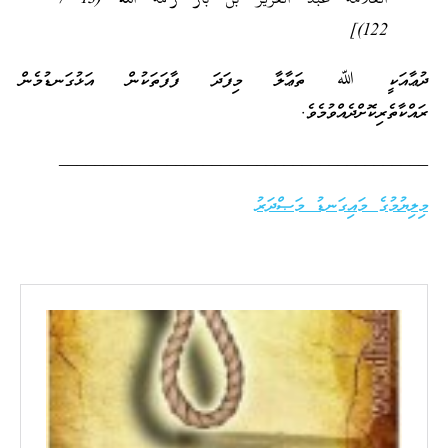
122)]
ދުޢާއަކީ ﷲ ތަޢާލާ މިފަދަ ފާފަތަކުން އަޅުގަނޑުމެން
ރައްކާތެރިކޮށްދެއްވުމެވެ.
_________________________________________
މިލިޔުމުގެ މައިގަނޑު މަޞްދަރު