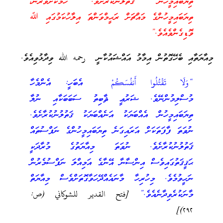
ތިޔަބައިމީހުން ޤަތުލުނުކުރާށެވެ. ހަމަކަށަވަރުން،
ތިޔަބައިމީހުންގެ މައްޗަށް ރަޙީމްވަންތަ އިލާހުކަމުގައި ﷲ
ވޮޑިގެންވެއެވެ.”
މިއާޔަތާއި ބެހޭގޮތުން އިމާމު އައްޝައުކާނީ رحمه الله ވިދާޅުވިއެވެ.
“وَلَا تَقْتُلُوا أَنفُسَكُمْ
އެބަހީ: އެންމެހާ
މުސްލިމުންނޭވެ. ޝަރުޢީ ޘާބިތު ސަބަބަކާއި ނުލާ
ތިޔަބައިމީހުން އެއްބަޔަކު އަނެއްބަޔަކު ޤަތުލުނުކުރާށެވެ.
ނުވަތަ ފާފަތަކަށް އަރައިގަނެ ތިޔަބައިމީހުންގެ ނަފްސުތައް
ޤަތުލުނުކުރާށެވެ. ނުވަތަ މިއާޔަތުގެ މުރާދަކީ
ޙަޤީޤަތުގައިވެސް އިންސާނާ އޭނާގެ އަމިއްލަ ނަފްސުމެރުން
ނަހީވުމެވެ. މިހުރިހާ މާނައެއްދޭހަވާގޮތަށްވެސް މިއާޔަތް
މާނަކުރެވިދާނެއެވެ.”
[فتح القدير للشوكاني (ص:
٢٩٢)]