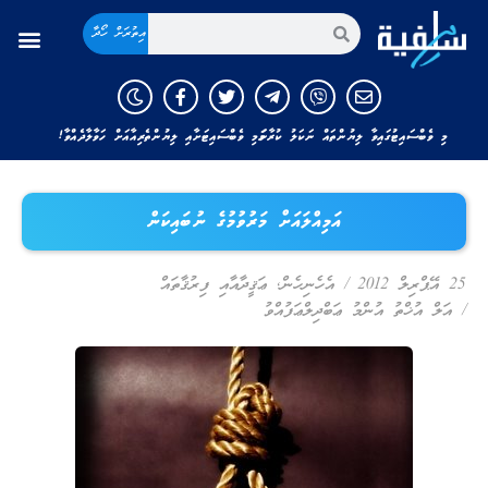
އިތުރަށް ހޯދާ
މި ވެބްސައިޓުގައިވާ ލިޔުންތައް ނަކަލު ކުރާނަމަ މި ވެބްސައިޓަށާއި ލިޔުންތެރިއާއަށް ހަވާލާދެއްވާ!
އަމިއްލައަށް މަރުވުމުގެ ނުބައިކަން
25 އޭޕްރިލް 2012
/
އެހެނިހެން
,
ޢަޤީދާއާއި ފިރުޤާތައް
/
އަލް އުޚްތު އުންމު ޢަބްދިލްޢަފުއްވު