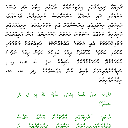
ދުނިޔޭގެ ދިރިއުޅުމަކީ އިމްތިހާނެކެވެ. އުފަލާއި ހިތާމަ އަދި ފަސޭހަ
ކަންކަމާއި ދަތި އުނދަގޫ ކަންކަމާވެސް ކުރިމަތިލާން ޖެހޭނެއެވެ.
ދަތިކަމާއި ހިތާމައިގައި އިންސާނާއަށް އޮތީ ކެތްތެރިވުމެވެ. ދިރިއުޅުމުގައި
ކުރިމަތިވާ ކަމެއްގެ ސަބަބުން، އެކަމަށް ކެތްތެރިނުވެ، އޭނާ އަމިއްލައަށް
މަރުވިއެއްކަމަކު އެއީ އެކަމުގެ ޙައްލެއްނޫނެވެ. އަމިއްލައަށް މަރުވުމަކީ
އުޚްރަވީ ޙަޔާތުގެ ޢުޤޫބާތަށް ތިމާގެ އަމިއްލަ އަތުން ތިމާގެ ނަފްސު
ހުށަހަޅާލެވޭ ހުށަހަޅާލުމެކެވެ. ނަބިއްޔާ صلى الله عليه وسلم
ޙަދީޘްކުރެއްވިކަމަށް ޘާބިތު ބުން އައްޟައްޙާކު رضي الله عنه
ރިވާކުރެއްވިއެވެ.
((وَمَنْ قَتَلَ نَفْسَهُ بِشَىْءٍ عَذَّبَهُ اللَّهُ بِهِ فِى نَارِ
جَهَنَّمَ))
މާނައީ: “ދުނިޔޭގައި އެއްޗަކުން އޭނާގެ ނަފްސު
ޤަތުލުކޮށްލައިފިމީހާއަށް
އޭނާއަށް،
ޤިޔާމަތްދުވަހު
އެ