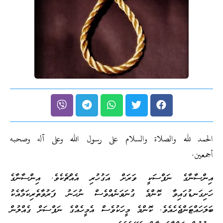
الحمد لله والصلاة والسلام على رسول الله وعلى آله وصحبه
أجمعين.
އިންސާނާގެ ނަފްސަކީ ވަރަށް އަގުހުރި އެއްޗެކެވެ. އިންސާނާގެ
ހަށިގަނޑުގައިވާ ކޮންމެ ގުނަވަނެއްވެސް ނުހަނު ފަރުވާތެރިކަމާއެކު
ބަލަހައްޓަންޖެހެއެވެ. ކޮންމެ މީހަކުވެސް އެމީހެއްގެ ނަފްސަށް ގެއްލުން